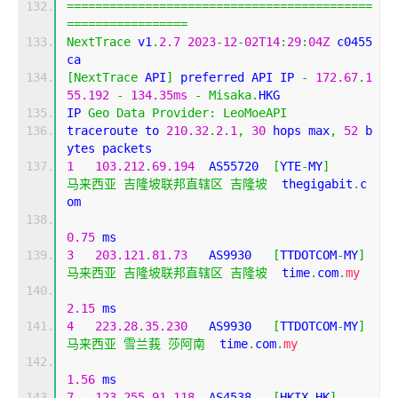
===========================================
=================
NextTrace
 v1
.
2.7
2023
-
12
-
02T14
:
29
:
04Z
 c0455
ca
[
NextTrace
 API
]
 preferred API IP 
-
172.67
.
1
55.192
-
134.35ms
-
Misaka
.
HKG
IP 
Geo
Data
Provider
:
LeoMoeAPI
traceroute to 
210.32
.
2.1
,
30
 hops max
,
52
 b
ytes packets
1
103.212
.
69.194
  AS55720  
[
YTE
-
MY
]
马来西亚
吉隆坡联邦直辖区
吉隆坡
  thegigabit
.
c
om 
0.75
 ms
3
203.121
.
81.73
   AS9930   
[
TTDOTCOM
-
MY
]
马来西亚
吉隆坡联邦直辖区
吉隆坡
  time
.
com
.
my
2.15
 ms
4
223.28
.
35.230
   AS9930   
[
TTDOTCOM
-
MY
]
马来西亚
雪兰莪
莎阿南
  time
.
com
.
my
1.56
 ms
7
123.255
.
91.118
  AS4538   
[
HKIX
-
HK
]