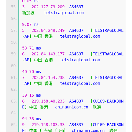
0.65
 ms
3
202.127
.
73.209
  AS4637                    
新加坡
    telstraglobal
.
com 
9.07
 ms
5
202.84
.
249.249
  AS4637   
[
TELSTRAGLOBAL
-
AP
]
中国
香港
   telstraglobal
.
com 
53.71
 ms
6
202.84
.
143.177
  AS4637   
[
TELSTRAGLOBAL
-
AP
]
中国
香港
   telstraglobal
.
com 
40.70
 ms
7
202.84
.
154.238
  AS4637   
[
TELSTRAGLOBAL
-
AP
]
中国
香港
   telstraglobal
.
com 
39.15
 ms
8
219.158
.
40.233
  AS4837   
[
CU169
-
BACKBON
E
]
中国
香港
   chinaunicom
.
cn  
联通
94.33
 ms
9
219.158
.
103.33
  AS4837   
[
CU169
-
BACKBON
E
]
中国
广东省
广州市
  chinaunicom
.
cn  
联通