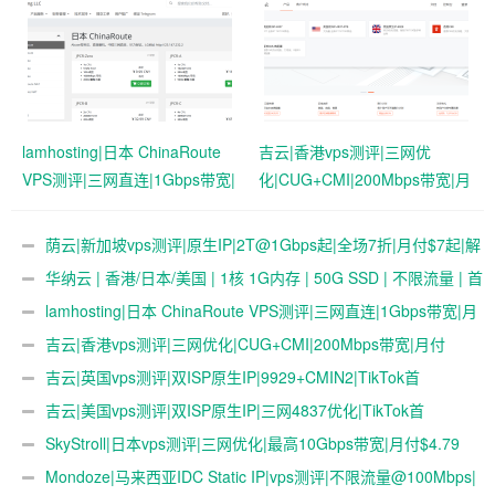
连
lamhosting|日本 ChinaRoute
吉云|香港vps测评|三网优
VPS测评|三网直连|1Gbps带宽|
化|CUG+CMI|200Mbps带宽|月
月付￥7.99起|解锁奈飞
付￥42
&ChatGPT
荫云|新加坡vps测评|原生IP|2T@1Gbps起|全场7折|月付$7起|解
锁新加坡流媒体|移动直连
华纳云 | 香港/日本/美国 | 1核 1G内存 | 50G SSD | 不限流量 | 首
月19.9元起
lamhosting|日本 ChinaRoute VPS测评|三网直连|1Gbps带宽|月
付￥7.99起|解锁奈飞&ChatGPT
吉云|香港vps测评|三网优化|CUG+CMI|200Mbps带宽|月付
￥42
吉云|英国vps测评|双ISP原生IP|9929+CMIN2|TikTok首
选|1T@1Gbps|月付￥47
吉云|美国vps测评|双ISP原生IP|三网4837优化|TikTok首
选|1T@1Gbps|月付￥42
SkyStroll|日本vps测评|三网优化|最高10Gbps带宽|月付$4.79
起
Mondoze|马来西亚IDC Static IP|vps测评|不限流量@100Mbps|