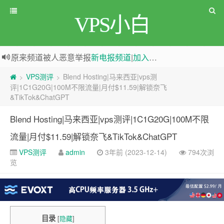
VPS小白
原来频道被人恶意举报
新电报频道
|
加入电报群
greenwebpage|香港|日本|新加坡|美国等多地vps测评|移动直连|1Gbps带宽|年付€29
VPS测评
Blend Hosting|马来西亚|vps测
>
>
评|1C1G20G|100M不限流量|月付$11.59|解锁奈飞
&TikTok&ChatGPT
Blend Hosting|马来西亚|vps测评|1C1G20G|100M不限
流量|月付$11.59|解锁奈飞&TikTok&ChatGPT
VPS测评
admin
3年前 (2023-12-14)
794次浏
览
目录
[
隐藏
]