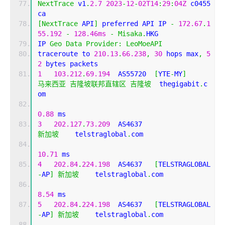
NextTrace
 v1
.
2.7
2023
-
12
-
02T14
:
29
:
04Z
 c0455
ca
[
NextTrace
 API
]
 preferred API IP 
-
172.67
.
1
55.192
-
128.46ms
-
Misaka
.
HKG
IP 
Geo
Data
Provider
:
LeoMoeAPI
traceroute to 
210.13
.
66.238
,
30
 hops max
,
5
2
 bytes packets
1
103.212
.
69.194
  AS55720  
[
YTE
-
MY
]
马来西亚
吉隆坡联邦直辖区
吉隆坡
  thegigabit
.
c
om 
0.88
 ms
3
202.127
.
73.209
  AS4637                    
新加坡
    telstraglobal
.
com 
10.71
 ms
4
202.84
.
224.198
  AS4637   
[
TELSTRAGLOBAL
-
AP
]
新加坡
    telstraglobal
.
com 
8.54
 ms
5
202.84
.
224.198
  AS4637   
[
TELSTRAGLOBAL
-
AP
]
新加坡
    telstraglobal
.
com 