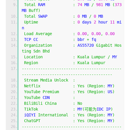
Total
 RAM            
:
74
 MB 
/
981
 MB 
(
373
MB 
Buff
)
Total
 SWAP           
:
0
 MB 
/
0
 MB
Uptime
:
0
 days 
2
 hour 
11
 mi
n
Load
Average
:
0.00
,
0.00
,
0.00
 TCP CC               
:
 bbr 
+
 fq
Organization
:
 AS55720 
Gigabit
Hos
ting
Sdn
Bhd
Location
:
Kuala
Lumpur
/
 MY
Region
:
Kuala
Lumpur
-------------------------------------------
---------------------------------------
Stream
Media
Unlock
:
Netflix
:
Yes
(
Region
:
 MY
)
YouTube
Premium
:
Yes
(
Region
:
 US
)
YouTube
 CDN          
:
BiliBili
China
:
No
TikTok
:
 MY
(可能为
IDC IP
)
 iQIYI 
International
:
Yes
(
Region
:
 MY
)
ChatGPT
:
Yes
(
Region
:
 MY
)
-------------------------------------------