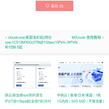
喜欢 (
0
)
cloudcone|美国洛杉矶|特价
MXroute 使用教程
vps|1C512M30G|3TB@1Gbps|1IPV4+3IPV6|
年付$9.5起
荫云|新加坡vps测评|原生
华纳云 | 香港/日本/美国 | 1核
IP|2T@1Gbps起|全场7折|月付
1G内存 | 50G SSD | 不限流量 |
$7起|解锁新加坡流媒体|移动直
首月19.9元起