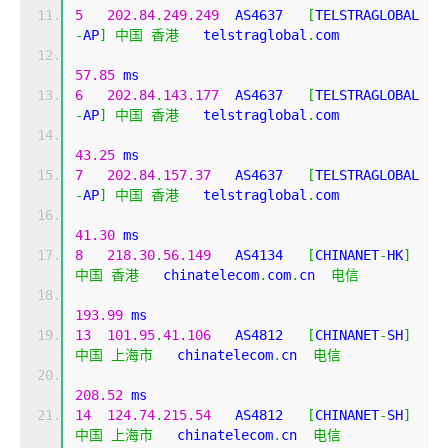
5
202.84
.
249.249
  AS4637   
[
TELSTRAGLOBAL
-
AP
]
中国
香港
   telstraglobal
.
com 
57.85
 ms
6
202.84
.
143.177
  AS4637   
[
TELSTRAGLOBAL
-
AP
]
中国
香港
   telstraglobal
.
com 
43.25
 ms
7
202.84
.
157.37
   AS4637   
[
TELSTRAGLOBAL
-
AP
]
中国
香港
   telstraglobal
.
com 
41.30
 ms
8
218.30
.
56.149
   AS4134   
[
CHINANET
-
HK
]
中国
香港
   chinatelecom
.
com
.
cn  
电信
193.99
 ms
13
101.95
.
41.106
   AS4812   
[
CHINANET
-
SH
]
中国
上海市
   chinatelecom
.
cn  
电信
208.52
 ms
14
124.74
.
215.54
   AS4812   
[
CHINANET
-
SH
]
中国
上海市
   chinatelecom
.
cn  
电信