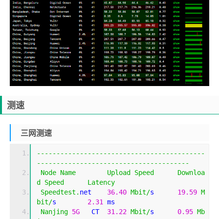
测速
三网测速
-------------------------------------------
---------------------------------------
Node
Name
Upload
Speed
Downloa
d
Speed
Latency
Speedtest
.
net    
36.40
Mbit
/
s      
19.59
M
bit
/
s        
2.31
 ms                         
Nanjing
5G
   CT  
31.22
Mbit
/
s      
0.95
Mb