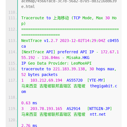
acemap/4566facd-3c7d-56a2-b705-d83216dd639
e.html
Traceroute
 to 
上海移动
(
TCP 
Mode
,
Max
30
Ho
p
)
===========================================
=================
NextTrace
 v1
.
2.7
2023
-
12
-
02T14
:
29
:
04Z
 c0455
ca
[
NextTrace
 API
]
 preferred API IP 
-
172.67
.
1
55.192
-
116.84ms
-
Misaka
.
HKG
IP 
Geo
Data
Provider
:
LeoMoeAPI
traceroute to 
221.183
.
39.138
,
30
 hops max
,
52
 bytes packets
1
103.212
.
69.194
  AS55720  
[
YTE
-
MY
]
马来西亚
吉隆坡联邦直辖区
吉隆坡
  thegigabit
.
c
om 
0.63
 ms
3
203.78
.
193.165
  AS2914   
[
NTTGIN
-
JP
]
马来西亚
吉隆坡联邦直辖区
吉隆坡
  ntt
.
net 
2.76
 ms