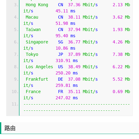
Hong
Kong
    CN  
37.36
Mbit
/
s      
2.13
Mb
it
/
s         
45.11
 ms                        
Macau
        CN  
38.11
Mbit
/
s      
3.62
Mb
it
/
s         
51.98
 ms                        
Taiwan
       CN  
37.94
Mbit
/
s      
1.93
Mb
it
/
s         
95.40
 ms                        
Singapore
    SG  
36.77
Mbit
/
s      
4.26
Mb
it
/
s         
10.86
 ms                        
Tokyo
        JP  
37.89
Mbit
/
s      
7.38
Mb
it
/
s         
310.91
 ms                       
Los
Angeles
  US  
38.49
Mbit
/
s      
6.22
Mb
it
/
s         
250.20
 ms                       
Frankfurt
    DE  
37.08
Mbit
/
s      
5.52
Mb
it
/
s         
259.81
 ms                       
France
       FR  
35.11
Mbit
/
s      
0.69
Mb
it
/
s         
247.02
 ms                       
-------------------------------------------
---------------------------------------
路由