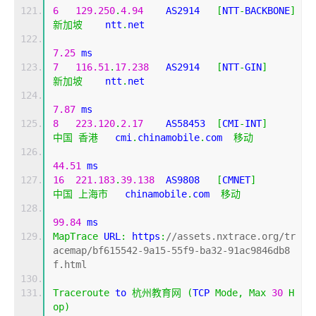
6
129.250
.
4.94
    AS2914   
[
NTT
-
BACKBONE
]
新加坡
    ntt
.
net 
7.25
 ms
7
116.51
.
17.238
   AS2914   
[
NTT
-
GIN
]
新加坡
    ntt
.
net 
7.87
 ms
8
223.120
.
2.17
    AS58453  
[
CMI
-
INT
]
中国
香港
   cmi
.
chinamobile
.
com  
移动
44.51
 ms
16
221.183
.
39.138
  AS9808   
[
CMNET
]
中国
上海市
   chinamobile
.
com  
移动
99.84
 ms
MapTrace
 URL
:
 https
:
//assets.nxtrace.org/tr
acemap/bf615542-9a15-55f9-ba32-91ac9846db8
f.html
Traceroute
 to 
杭州教育网
(
TCP 
Mode
,
Max
30
H
op
)