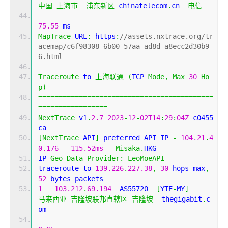
中国
上海市
浦东新区
 chinatelecom
.
cn  
电信
75.55
 ms
MapTrace
 URL
:
 https
:
//assets.nxtrace.org/tr
acemap/c6f98308-6b00-57aa-ad8d-a8ecc2d30b9
6.html
Traceroute
 to 
上海联通
(
TCP 
Mode
,
Max
30
Ho
p
)
===========================================
=================
NextTrace
 v1
.
2.7
2023
-
12
-
02T14
:
29
:
04Z
 c0455
ca
[
NextTrace
 API
]
 preferred API IP 
-
104.21
.
4
0.176
-
115.52ms
-
Misaka
.
HKG
IP 
Geo
Data
Provider
:
LeoMoeAPI
traceroute to 
139.226
.
227.38
,
30
 hops max
,
52
 bytes packets
1
103.212
.
69.194
  AS55720  
[
YTE
-
MY
]
马来西亚
吉隆坡联邦直辖区
吉隆坡
  thegigabit
.
c
om 