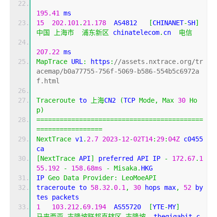
195.41
 ms
15
202.101
.
21.178
  AS4812   
[
CHINANET
-
SH
]
中国
上海市
浦东新区
 chinatelecom
.
cn  
电信
207.22
 ms
MapTrace
 URL
:
 https
:
//assets.nxtrace.org/tr
acemap/b0a77755-756f-5069-b586-554b5c6972a
f.html
Traceroute
 to 
上海
CN2 
(
TCP 
Mode
,
Max
30
Ho
p
)
===========================================
=================
NextTrace
 v1
.
2.7
2023
-
12
-
02T14
:
29
:
04Z
 c0455
ca
[
NextTrace
 API
]
 preferred API IP 
-
172.67
.
1
55.192
-
158.68ms
-
Misaka
.
HKG
IP 
Geo
Data
Provider
:
LeoMoeAPI
traceroute to 
58.32
.
0.1
,
30
 hops max
,
52
 by
tes packets
1
103.212
.
69.194
  AS55720  
[
YTE
-
MY
]
马来西亚
吉隆坡联邦直辖区
吉隆坡
  thegigabit
.
c