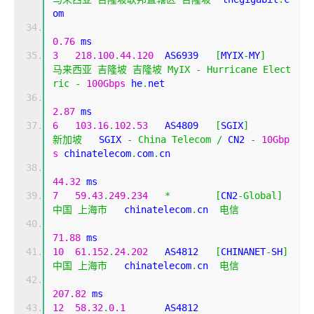
om 
0.76
 ms
3
218.100
.
44.120
  AS6939   
[
MYIX
-
MY
]
马来西亚
吉隆坡
吉隆坡
MyIX
-
Hurricane
Elect
ric
-
100Gbps
 he
.
net 
2.87
 ms
6
103.16
.
102.53
   AS4809   
[
SGIX
]
新加坡
   SGIX 
-
China
Telecom
/
 CN2 
-
10Gbp
s
 chinatelecom
.
com
.
cn 
44.32
 ms
7
59.43
.
249.234
*
[
CN2
-
Global
]
中国
上海市
   chinatelecom
.
cn  
电信
71.88
 ms
10
61.152
.
24.202
   AS4812   
[
CHINANET
-
SH
]
中国
上海市
   chinatelecom
.
cn  
电信
207.82
 ms
12
58.32
.
0.1
       AS4812                    