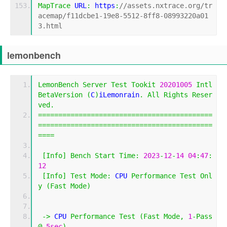
MapTrace
 URL
:
 https
:
//assets.nxtrace.org/tr
acemap/f11dcbe1-19e8-5512-8ff8-08993220a01
3.html
lemonbench
LemonBench
Server
Test
Tookit
20201005
Intl
BetaVersion
(
C
)
iLemonrain
.
All
Rights
Reser
ved
.
===========================================
===========================================
====
[
Info
]
Bench
Start
Time
:
2023
-
12
-
14
04
:
47
:
12
[
Info
]
Test
Mode
:
 CPU 
Performance
Test
Onl
y
(
Fast
Mode
)
->
 CPU 
Performance
Test
(
Fast
Mode
,
1
-
Pass
@
5sec
)