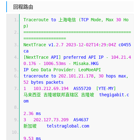
回程路由
Traceroute
 to 
上海电信
(
TCP 
Mode
,
Max
30
Ho
p
)
===========================================
=================
NextTrace
 v1
.
2.7
2023
-
12
-
02T14
:
29
:
04Z
 c0455
ca
[
NextTrace
 API
]
 preferred API IP 
-
104.21
.
4
0.176
-
1006.53ms
-
Misaka
.
HKG
IP 
Geo
Data
Provider
:
LeoMoeAPI
traceroute to 
202.101
.
21.178
,
30
 hops max
,
52
 bytes packets
1
103.212
.
69.194
  AS55720  
[
YTE
-
MY
]
马来西亚
吉隆坡联邦直辖区
吉隆坡
  thegigabit
.
c
om 
2.36
 ms
3
202.127
.
73.209
  AS4637                    
新加坡
    telstraglobal
.
com 
9.53
 ms