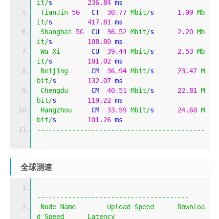
it
/
s         
236.84
 ms                       
TianJin
5G
   CT  
30.77
Mbit
/
s      
1.09
Mb
it
/
s         
417.81
 ms                       
Shanghai
5G
  CU  
36.52
Mbit
/
s      
2.20
Mb
it
/
s         
108.80
 ms                       
Wu
Xi
        CU  
39.44
Mbit
/
s      
2.53
Mb
it
/
s         
101.02
 ms                       
Beijing
      CM  
36.94
Mbit
/
s      
23.47
M
bit
/
s        
132.07
 ms                       
Chengdu
      CM  
40.51
Mbit
/
s      
22.81
M
bit
/
s        
119.22
 ms                       
Hangzhou
     CM  
33.59
Mbit
/
s      
24.60
M
bit
/
s        
101.26
 ms                       
-------------------------------------------
---------------------------------------
全球测速
-------------------------------------------
---------------------------------------
Node
Name
Upload
Speed
Downloa
d
Speed
Latency