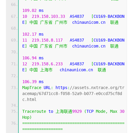
109.02
 ms
10
219.158
.
103.33
  AS4837   
[
CU169
-
BACKBON
E
]
中国
广东省
广州市
  chinaunicom
.
cn  
联通
102.17
 ms
11
219.158
.
8.117
   AS4837   
[
CU169
-
BACKBON
E
]
中国
广东省
广州市
  chinaunicom
.
cn  
联通
106.94
 ms
12
219.158
.
6.233
   AS4837   
[
CU169
-
BACKBON
E
]
中国
上海市
   chinaunicom
.
cn  
联通
106.39
 ms
MapTrace
 URL
:
 https
:
//assets.nxtrace.org/tr
acemap/67d71cc8-f058-52a9-b077-e0ccd75cf8d
c.html
Traceroute
 to 
上海联通
9929
(
TCP 
Mode
,
Max
30
Hop
)
===========================================
=================