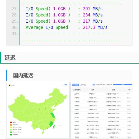
---------------------------------------
 I
/
O 
Speed
(
1.0GB
)
:
201
 MB
/
s
 I
/
O 
Speed
(
1.0GB
)
:
234
 MB
/
s
 I
/
O 
Speed
(
1.0GB
)
:
217
 MB
/
s
Average
 I
/
O 
Speed
:
217.3
 MB
/
s
-------------------------------------------
---------------------------------------
延迟
国内延迟