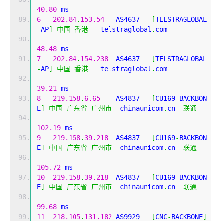
40.80
 ms
6
202.84
.
153.54
   AS4637   
[
TELSTRAGLOBAL
-
AP
]
中国
香港
   telstraglobal
.
com 
48.48
 ms
7
202.84
.
154.238
  AS4637   
[
TELSTRAGLOBAL
-
AP
]
中国
香港
   telstraglobal
.
com 
39.21
 ms
8
219.158
.
6.65
    AS4837   
[
CU169
-
BACKBON
E
]
中国
广东省
广州市
  chinaunicom
.
cn  
联通
102.19
 ms
9
219.158
.
39.218
  AS4837   
[
CU169
-
BACKBON
E
]
中国
广东省
广州市
  chinaunicom
.
cn  
联通
105.72
 ms
10
219.158
.
39.218
  AS4837   
[
CU169
-
BACKBON
E
]
中国
广东省
广州市
  chinaunicom
.
cn  
联通
99.68
 ms
11
218.105
.
131.182
 AS9929   
[
CNC
-
BACKBONE
]