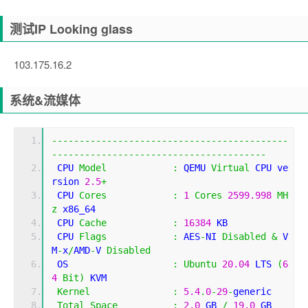
测试IP Looking glass
103.175.16.2
系统&流媒体
-------------------------------------------
---------------------------------------
 CPU 
Model
:
 QEMU 
Virtual
 CPU ve
rsion 
2.5
+
 CPU 
Cores
:
1
Cores
2599.998
MH
z
 x86_64
 CPU 
Cache
:
16384
 KB 
 CPU 
Flags
:
 AES
-
NI 
Disabled
&
 V
M
-
x
/
AMD
-
V 
Disabled
 OS                   
:
Ubuntu
20.04
 LTS 
(
6
4
Bit
)
 KVM
Kernel
:
5.4
.
0
-
29
-
generic
Total
Space
:
2.0
 GB 
/
19.0
 GB 