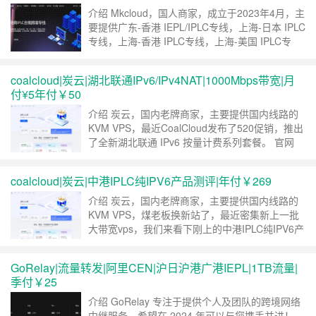
继续阅读 »
介绍 Mkcloud，国人商家，成立于2023年4月，主
要提供广东-香港 IEPL/IPLC专线，上海-日本 IPLC
专线，上海-香港 IPLC专线，上海-美国 IPLC专
线，福建-香港 高防IPLC专线，上海CN2，专线入
口也很丰富，可选广州BGP、上海BGP、上海电
coalcloud|炭云|湖北联通IPv6/IPv4NAT|1000Mbps带宽|月
信、厦门BGP、上云互联优化入口(IXP)、广东移
付¥5年付￥50
动、广东电信、广东三线，凭借其专线优势，……
继续阅读 »
介绍 炭云，国内老牌商家，主要提供国内线路的
KVM VPS，最近CoalCloud发布了520促销，推出
了全新湖北联通 IPv6 按量计费系列套餐。 官网
直达官网 套餐详情 湖北联通IPv6 按量计费 套餐A
¥5.00 CNY / 每月（年付仅需 50） 1 vCPU /
coalcloud|炭云|中港IPLC纯IPV6产品测评|年付￥269
512M RAM 10 GB SSD 1000 Mbps Port 10 *
I……
继续阅读 »
介绍 炭云，国内老牌商家，主要提供国内线路的
KVM VPS，煤老板换新站了，最近密集新上一批
大带宽vps，我们来看下刚上的中港IPLC纯IPV6产
品。 线路概况 入口为煤老板自家的广州移动
IPV6。煤老板这个机器比较奇葩，入口是广移
GoRelay|流量转发|阿里CEN|沪日沪港广港IEPL|1TB流量|
IPV6，出口是自家的HKBGP的IPV4，但是入口的
季付￥25
IPV6，同样也是出口的IPV6。可以理解成你有一
台广移ipv6机器，这……
继续阅读 »
介绍 GoRelay 专注于提供个人及团队的跨境网络
中继服务，希望在 2024 年可以与您携手并进！