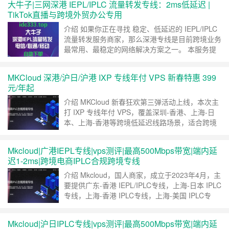
大牛子|三网深港 IEPL/IPLC 流量转发专线：2ms低延迟 |
过： ❌ 画面卡顿，粉丝流失 ❌ 互动延迟，回复错
TikTok直播与跨境外贸办公专用
过 ❌ 网络波动，直播中断 ❌ 流量告急，被迫下
播……
继续阅读 »
介绍 如果你正在寻找 稳定、低延迟的 IEPL/IPLC
流量转发服务商家，那么深港专线是目前跨境业务
最常用、最稳定的网络解决方案之一。 本服务提
供 三网深港 IEPL/IPLC 专线流量转发，专为
TikTok 直播、跨境电商、外贸办公、跨境数据传
MKCloud 深港/沪日/沪港 IXP 专线年付 VPS 新春特惠 399
输 等高要求场景优化。相比普通公网中转线路，
元/年起
IEPL/IPLC 专线通过 物理专线光缆连接，大幅减
少网络拥堵……
继续阅读 »
介绍 MKCloud 新春狂欢第三弹活动上线，本次主
打 IXP 专线年付 VPS，覆盖深圳-香港、上海-日
本、上海-香港等跨境低延迟线路场景，适合跨境
业务、加速中转及稳定网络需求用户。 整体配置
统一为 2 核 4GB 内存方案，搭配高带宽与定额流
Mkcloud|广港IEPL专线|vps测评|最高500Mbps带宽|端内延
量设计，适用于轻量业务与长期稳定部署。 官网
迟1-2ms|跨境电商IPLC合规跨境专线
直达官网 套餐详情 深港 IXP 小流量年付专线（限
量） 线路：……
继续阅读 »
介绍 Mkcloud，国人商家，成立于2023年4月，主
要提供广东-香港 IEPL/IPLC专线，上海-日本 IPLC
专线，上海-香港 IPLC专线，上海-美国 IPLC专
线，福建-香港 高防IPLC专线，上海CN2，专线入
口也很丰富，可选广州BGP、上海BGP、上海电
Mkcloud|沪日IPLC专线|vps测评|最高500Mbps带宽|端内延
信、厦门BGP、上云互联优化入口(IXP)、广东移