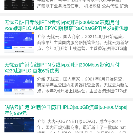
严禁以下业务场景使用： 机场网络 公共代理 矿池
转发 反向回国 HTTP(S) 等 Web 服务代理 违反用
户将被清退，上述业务如有需要请联系我们单独定
无忧云|沪日专线|IPTN专线|vps测评|300Mbps带宽|月付
制，定制套餐不受以上限制。 目前拥有的线路及
¥299起|IPLC|AMD EPYC|解锁奈飞&ChatGPT|首发6折优惠
倍率： 深港 CEN 阿里专线 100x「Lv2、Lv……
继续阅读 »
介绍 无忧云，国人商家 ，2021年6月开始运营，
商家早年主营国内服务器托管业务。无忧云为新站
点，今年2月开始上线运营，主营香港沙田CTG建
站机，山东移动服务器，美西9929服务器，我们
来看看刚刚开售的沪日专线。 线路概况 入口为上
无忧云|广港专线|IPTN专线|vps测评|300Mbps带宽|月付
海移动。出口为东京BGP，出口上游为 Kirino。
¥239起|IPLC|首发6折优惠
关于IPTN，小白询问过老板，就是在IPLC的基础
上魔改的，目测基础设……
继续阅读 »
介绍 无忧云，国人商家 ，2021年6月开始运营，
商家早年主营国内服务器托管业务。无忧云为新站
点，今年2月开始上线运营，主营香港沙田CTG建
站机，山东移动服务器，美西9929服务器，我们
来看看刚刚开售的广港专线。 线路概况 入口为广
咕咕云|广港|沪港|沪日|苏日|IPLC|800GB流量|50-200Mbps|
州移动。出口为香港BGP，出口IP上游为DMIT。
年付999元
端内延迟5ms。 关于IPTN，小白询问过老板，就
是在IPLC的基础上魔改……
继续阅读 »
介绍 咕咕云GGY.NET(原UOVZ)，成立于2017
年，国内正规持牌商家，最近新上了一批iplc-nat