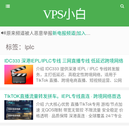
VPS小白
原来频道被人恶意举报
新电报频道
|
加入电报群
greenwebpage|香港|日本|新加坡|美国等多地vps测评|移动直连|1Gbps带宽|年付€29
标签：iplc
IDC333 深港IEPL/IPLC专线 三网直播专线 低延迟跨境网络
介绍 IDC333 提供深港 IEPL / IPLC 专线转发服
务，主打低延迟、高稳定性跨境网络，适用于
TikTok 直播、跨境电商直播、短视频运营、公网
直播及外贸办公等业务场景。 线路覆盖移动、联
通、电信三网 IEPL + IPLC 专线，同时提供沪日电
TIkTOK直播流量转发拼车。IEPL专线直连 · 跨境网络首选
信 IPLC / IX 等线路方案，整体延迟表现优秀，端
内延迟最低可达 2ms。 官网 直达官网 套……
继
介绍 六大核心优势 直播/TikTok专用 游戏/节点加
续阅读 »
速 无QOS限制 带宽无管控 不限流量 安全稳定 价
格透明 · 品质保障 深港直连 · 全球覆盖 24/7专业
技术支持 您的出海业务，从这条专线开始 痛点解
决： 直播间的家人们，终于不卡了！ 你是否遇到