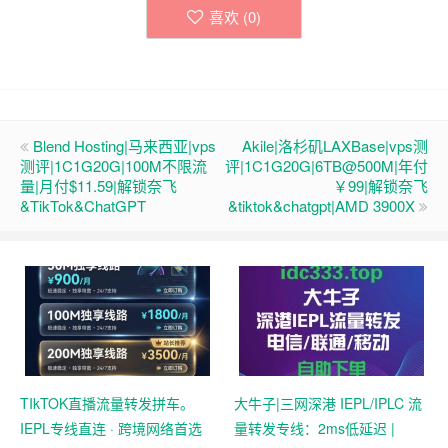
喜欢 (
0
)
Blend Hosting|马来西亚|vps
Akile|洛杉矶LAXBase|vps测
测评|1C1G20G|100M不限流
评|1C1G20G|6TB@500M|年付
量|月付$11.59|解锁奈飞
￥99|解锁奈飞
&TikTok&ChatGPT
&tiktok&chatgpt|AMD 3900X
TIkTOK直播流量转发拼车。
大牛子|三网深港 IEPL/IPLC 流
IEPL专线直连 · 跨境网络首选
量转发专线：2ms低延迟 |