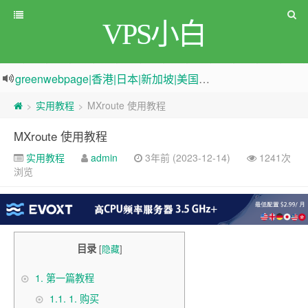
VPS小白
greenwebpage|香港|日本|新加坡|美国等多地vps测评|移动直连|1Gbps带宽|年付€29
原来频道被人恶意举报
新电报频道
|
加入电报群
实用教程
MXroute 使用教程
>
>
MXroute 使用教程
实用教程
admin
3年前 (2023-12-14)
1241次
浏览
目录
[
隐藏
]
1.
第一篇教程
1.1.
1. 购买