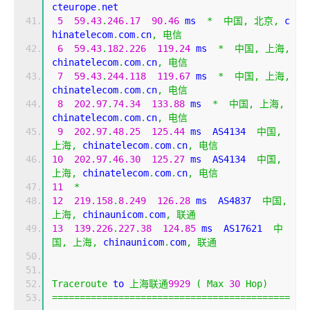
cteurope
.
net
5
59.43
.
246.17
90.46
 ms  
*
中国,
北京,
 c
hinatelecom
.
com
.
cn
,
电信
6
59.43
.
182.226
119.24
 ms  
*
中国,
上海,
chinatelecom
.
com
.
cn
,
电信
7
59.43
.
244.118
119.67
 ms  
*
中国,
上海,
chinatelecom
.
com
.
cn
,
电信
8
202.97
.
74.34
133.88
 ms  
*
中国,
上海,
chinatelecom
.
com
.
cn
,
电信
9
202.97
.
48.25
125.44
 ms  AS4134  
中国,
上海,
 chinatelecom
.
com
.
cn
,
电信
10
202.97
.
46.30
125.27
 ms  AS4134  
中国,
上海,
 chinatelecom
.
com
.
cn
,
电信
11
*
12
219.158
.
8.249
126.28
 ms  AS4837  
中国,
上海,
 chinaunicom
.
com
,
联通
13
139.226
.
227.38
124.85
 ms  AS17621  
中
国,
上海,
 chinaunicom
.
com
,
联通
Traceroute
 to 
上海联通
9929
(
Max
30
Hop
)
===========================================