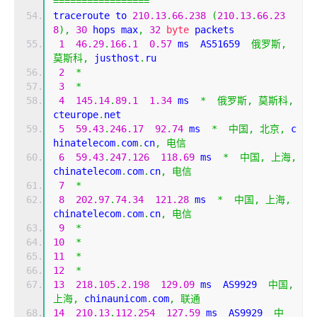
=================
traceroute to 
210.13
.
66.238
(
210.13
.
66.23
8
),
30
 hops max
,
32
byte
 packets
1
46.29
.
166.1
0.57
 ms  AS51659  
俄罗斯,
莫斯科,
 justhost
.
ru
2
*
3
*
4
145.14
.
89.1
1.34
 ms  
*
俄罗斯,
莫斯科,
cteurope
.
net
5
59.43
.
246.17
92.74
 ms  
*
中国,
北京,
 c
hinatelecom
.
com
.
cn
,
电信
6
59.43
.
247.126
118.69
 ms  
*
中国,
上海,
chinatelecom
.
com
.
cn
,
电信
7
*
8
202.97
.
74.34
121.28
 ms  
*
中国,
上海,
chinatelecom
.
com
.
cn
,
电信
9
*
10
*
11
*
12
*
13
218.105
.
2.198
129.09
 ms  AS9929  
中国,
上海,
 chinaunicom
.
com
,
联通
14
210.13
.
112.254
127.59
 ms  AS9929  
中