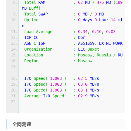
Total
 RAM            
:
62
 MB 
/
475
 MB 
(
189
MB 
Buff
)
Total
 SWAP           
:
0
 MB 
/
0
 MB
Uptime
:
0
 days 
0
 hour 
14
 mi
n
Load
Average
:
0.34
,
0.10
,
0.03
 TCP CC               
:
 bbr
 ASN 
&
 ISP            
:
 AS51659
,
 BX
-
NETWORK
Organization
:
 LLC 
Baxet
Location
:
Moscow
,
Russia
/
 RU
Region
:
Moscow
-------------------------------------------
---------------------------
 I
/
O 
Speed
(
1.0GB
)
:
62.5
 MB
/
s
 I
/
O 
Speed
(
1.0GB
)
:
63.0
 MB
/
s
 I
/
O 
Speed
(
1.0GB
)
:
63.1
 MB
/
s
Average
 I
/
O 
Speed
:
62.9
 MB
/
s
-------------------------------------------
---------------------------
全网测速