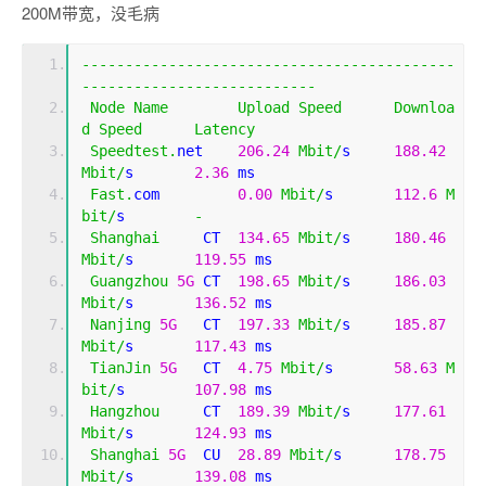
200M带宽，没毛病
-------------------------------------------
---------------------------
Node
Name
Upload
Speed
Downloa
d
Speed
Latency
Speedtest
.
net    
206.24
Mbit
/
s     
188.42
Mbit
/
s       
2.36
 ms     
Fast
.
com         
0.00
Mbit
/
s       
112.6
M
bit
/
s        
-
Shanghai
     CT  
134.65
Mbit
/
s     
180.46
Mbit
/
s       
119.55
 ms   
Guangzhou
5G
 CT  
198.65
Mbit
/
s     
186.03
Mbit
/
s       
136.52
 ms   
Nanjing
5G
   CT  
197.33
Mbit
/
s     
185.87
Mbit
/
s       
117.43
 ms   
TianJin
5G
   CT  
4.75
Mbit
/
s       
58.63
M
bit
/
s        
107.98
 ms   
Hangzhou
     CT  
189.39
Mbit
/
s     
177.61
Mbit
/
s       
124.93
 ms   
Shanghai
5G
  CU  
28.89
Mbit
/
s      
178.75
Mbit
/
s       
139.08
 ms   