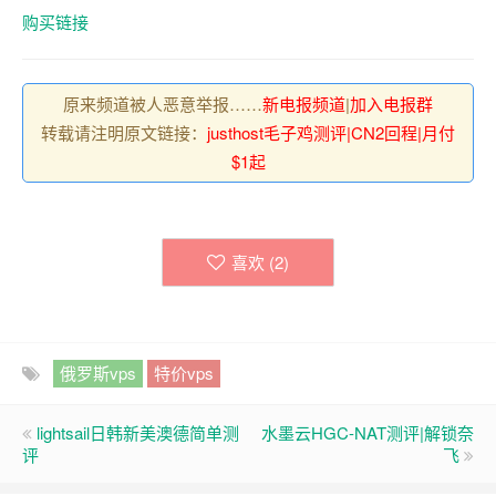
购买链接
原来频道被人恶意举报……
新电报频道
|
加入电报群
转载请注明原文链接：
justhost毛子鸡测评|CN2回程|月付
$1起
喜欢 (
2
)
俄罗斯vps
特价vps
lightsail日韩新美澳德简单测
水墨云HGC-NAT测评|解锁奈
评
飞