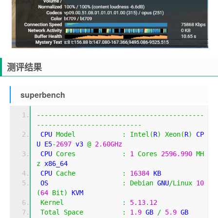
测评结果
superbench
-------------------------------------------
---------------------------
 CPU 
Model
:
Intel
(
R
)
Xeon
(
R
)
 CP
U E5
-
2697
 v3 
@
2.60GHz
 CPU 
Cores
:
1
Cores
2596.990
MH
z
 x86_64
 CPU 
Cache
:
16384
 KB 
 OS                   
:
Debian
 GNU
/
Linux
10
(
64
Bit
)
 KVM
Kernel
:
5.13
.
12
Total
Space
:
1.9
 GB 
/
5.9
 GB 