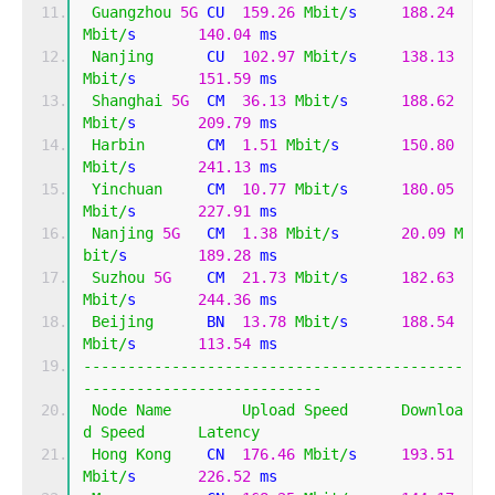
Guangzhou
5G
 CU  
159.26
Mbit
/
s     
188.24
Mbit
/
s       
140.04
 ms   
Nanjing
      CU  
102.97
Mbit
/
s     
138.13
Mbit
/
s       
151.59
 ms   
Shanghai
5G
  CM  
36.13
Mbit
/
s      
188.62
Mbit
/
s       
209.79
 ms   
Harbin
       CM  
1.51
Mbit
/
s       
150.80
Mbit
/
s       
241.13
 ms   
Yinchuan
     CM  
10.77
Mbit
/
s      
180.05
Mbit
/
s       
227.91
 ms   
Nanjing
5G
   CM  
1.38
Mbit
/
s       
20.09
M
bit
/
s        
189.28
 ms   
Suzhou
5G
    CM  
21.73
Mbit
/
s      
182.63
Mbit
/
s       
244.36
 ms   
Beijing
      BN  
13.78
Mbit
/
s      
188.54
Mbit
/
s       
113.54
 ms   
-------------------------------------------
---------------------------
Node
Name
Upload
Speed
Downloa
d
Speed
Latency
Hong
Kong
    CN  
176.46
Mbit
/
s     
193.51
Mbit
/
s       
226.52
 ms   