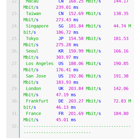
Macau
        CN  
168.25
Mbit
/
s     
144.17
Mbit
/
s       
239.01
 ms   
Taiwan
       CN  
152.69
Mbit
/
s     
138.35
Mbit
/
s       
273.43
 ms   
Singapore
    SG  
181.84
Mbit
/
s     
44.74
M
bit
/
s        
186.72
 ms   
Tokyo
        JP  
154.58
Mbit
/
s     
181.53
Mbit
/
s       
275.28
 ms   
Seoul
        KR  
150.99
Mbit
/
s     
166.16
Mbit
/
s       
303.97
 ms   
Los
Angeles
  US  
188.06
Mbit
/
s     
190.85
Mbit
/
s       
176.41
 ms   
San
Jose
     US  
192.86
Mbit
/
s     
191.38
Mbit
/
s       
183.93
 ms   
London
       UK  
203.84
Mbit
/
s     
142.06
Mbit
/
s       
47.19
 ms    
Frankfurt
    DE  
203.27
Mbit
/
s     
72.83
M
bit
/
s        
46.13
 ms    
France
       FR  
201.69
Mbit
/
s     
184.80
Mbit
/
s       
45.01
 ms    
-------------------------------------------
---------------------------