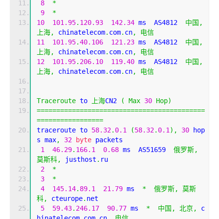
8
*
9
*
10
101.95
.
120.93
142.34
 ms  AS4812  
中国,
上海,
 chinatelecom
.
com
.
cn
,
电信
11
101.95
.
40.106
121.23
 ms  AS4812  
中国,
上海,
 chinatelecom
.
com
.
cn
,
电信
12
101.95
.
206.10
119.40
 ms  AS4812  
中国,
上海,
 chinatelecom
.
com
.
cn
,
电信
Traceroute
 to 
上海
CN2 
(
Max
30
Hop
)
===========================================
=================
traceroute to 
58.32
.
0.1
(
58.32
.
0.1
),
30
 hop
s max
,
32
byte
 packets
1
46.29
.
166.1
0.68
 ms  AS51659  
俄罗斯,
莫斯科,
 justhost
.
ru
2
*
3
*
4
145.14
.
89.1
21.79
 ms  
*
俄罗斯,
莫斯
科,
 cteurope
.
net
5
59.43
.
246.17
90.77
 ms  
*
中国,
北京,
 c
hinatelecom
.
com
.
cn
,
电信