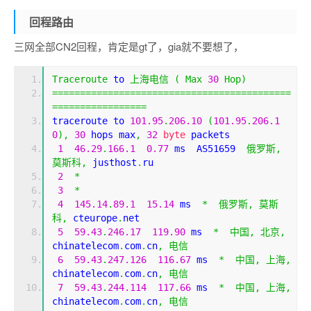
回程路由
三网全部CN2回程，肯定是gt了，gia就不要想了，
Traceroute
 to 
上海电信
(
Max
30
Hop
)
===========================================
=================
traceroute to 
101.95
.
206.10
(
101.95
.
206.1
0
),
30
 hops max
,
32
byte
 packets
1
46.29
.
166.1
0.77
 ms  AS51659  
俄罗斯,
莫斯科,
 justhost
.
ru
2
*
3
*
4
145.14
.
89.1
15.14
 ms  
*
俄罗斯,
莫斯
科,
 cteurope
.
net
5
59.43
.
246.17
119.90
 ms  
*
中国,
北京,
chinatelecom
.
com
.
cn
,
电信
6
59.43
.
247.126
116.67
 ms  
*
中国,
上海,
chinatelecom
.
com
.
cn
,
电信
7
59.43
.
244.114
117.66
 ms  
*
中国,
上海,
chinatelecom
.
com
.
cn
,
电信