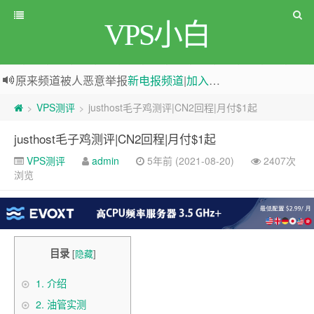
VPS小白
原来频道被人恶意举报
新电报频道
|
加入电报群
greenwebpage|香港|日本|新加坡|美国等多地vps测评|移动直连|1Gbps带宽|年付€29
VPS测评
justhost毛子鸡测评|CN2回程|月付$1起
>
>
justhost毛子鸡测评|CN2回程|月付$1起
VPS测评
admin
5年前 (2021-08-20)
2407次
浏览
目录
[
隐藏
]
1.
介绍
2.
油管实测