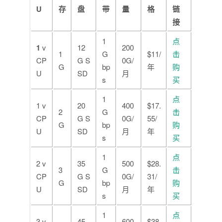
U
存
盘
带
量
格
链
接
1
点
1
v
12
200
1
G
$11/
击
CP
G S
0G/
G
bp
年
购
U
SD
月
s
买
1
点
1 v
20
400
$17.
2
G
击
CP
G S
0G/
55/
G
bp
购
U
SD
月
年
s
买
1
点
2 v
35
500
$28.
3
G
击
CP
G S
0G/
31/
G
bp
购
U
SD
月
年
s
买
1
点
3 v
45
600
$38.