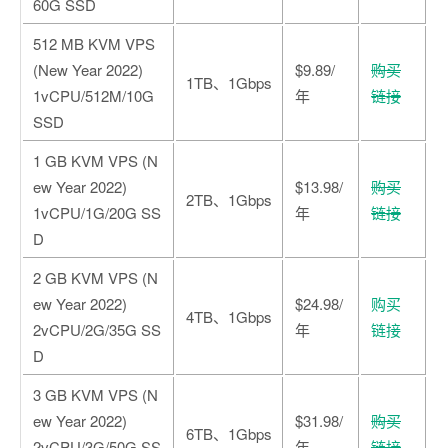
60G SSD
512 MB KVM VPS
(New Year 2022)
$9.89/
购买
1TB、1Gbps
1vCPU/512M/10G
年
链接
SSD
1 GB KVM VPS (N
ew Year 2022)
$13.98/
购买
2TB、1Gbps
1vCPU/1G/20G SS
年
链接
D
2 GB KVM VPS (N
ew Year 2022)
$24.98/
购买
4TB、1Gbps
2vCPU/2G/35G SS
年
链接
D
3 GB KVM VPS (N
ew Year 2022)
$31.98/
购买
6TB、1Gbps
2vCPU/3G/50G SS
年
链接