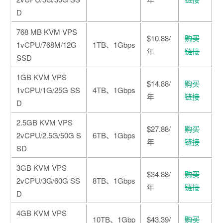
D
768 MB KVM VPS
$10.88/
购买
1vCPU/768M/12G
1TB、1Gbps
年
链接
SSD
1GB KVM VPS
$14.88/
购买
1vCPU/1G/25G SS
4TB、1Gbps
年
链接
D
2.5GB KVM VPS
$27.88/
购买
2vCPU/2.5G/50G S
6TB、1Gbps
年
链接
SD
3GB KVM VPS
$34.88/
购买
2vCPU/3G/60G SS
8TB、1Gbps
年
链接
D
4GB KVM VPS
10TB、1Gbp
$43.39/
购买