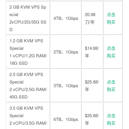
2 GB KVM VPS Sp
ecial
20.98
点击
4TB、1Gbps
2vCPU/2G/35G SS
刀/年
购买
D
1.2 GB KVM VPS
Special
$14.88/
点击
2TB、1Gbps
1 vCPU/1.2G RAM/
年
购买
18G SSD
2.5 GB KVM VPS
Special
$25.88/
点击
3TB、1Gbps
2 vCPU/2.5G RAM/
年
购买
40G SSD
3.5 GB KVM VPS
Special
$35.88/
点击
6TB、1Gbps
2 vCPU/3.5G RAM/
年
购买