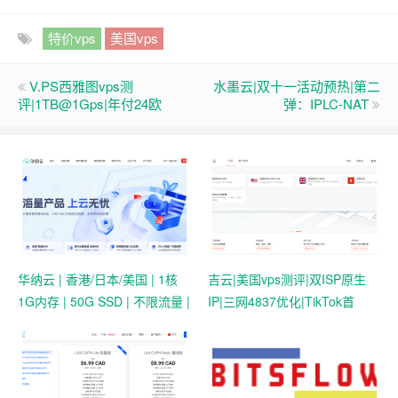
特价vps
美国vps
V.PS西雅图vps测
水墨云|双十一活动预热|第二
评|1TB@1Gps|年付24欧
弹：IPLC-NAT
华纳云 | 香港/日本/美国 | 1核
吉云|美国vps测评|双ISP原生
1G内存 | 50G SSD | 不限流量 |
IP|三网4837优化|TikTok首
首月19.9元起
选|1T@1Gbps|月付￥42