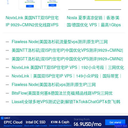
NovixLink 美国NTT双ISP住宅
Nosla 夏季清凉促销｜香港/美
IP 9929+CMIN2优化线路VPS
国/德国优化 VPS｜最高1Gbps
｜192小众号段｜34元/月起
带宽 | 259元/年起
Flawless Node|美国洛杉矶流量型vps测评|原生IP|三网
4837|1Gbps|年付$36起|解锁奈飞&ChatGPT&TikTok
美国NTT洛杉矶|双ISP|住宅IP|中国优化VPS测评|9929+CMIN2|
月付￥34起|跨境社媒电商运营|TikTok直播
美国GTT洛杉矶|双ISP|住宅IP|中国优化VPS测评|9929+CMIN2|
月付￥34起|跨境社媒电商运营|TikTok直播
NovixLink 美国NTT双ISP住宅IP VPS｜192小众号段｜三网优化
｜34元/月起
NovixLink｜美国双ISP住宅IP VPS｜149小众IP段｜国际带宽｜
29元/月起
Flawless Node|美国洛杉矶vps测评|原生IP|三网
4837|0.5T@200Mbps|年付$36起|解锁奈飞&ChatGPT&TikTok
BitsFlow|美国圣何塞&德国法兰克福|精品线路VPS|三网优
化|CN2GIA+9929+CMIN2|79元/年起
Liasail|全球多地VPS测试记录|解锁TikTok&ChatGPT&奈飞|韩
国|墨西哥|越南|泰国|印尼|马来西亚|日本|新加坡|美国|德国|VPS测
评