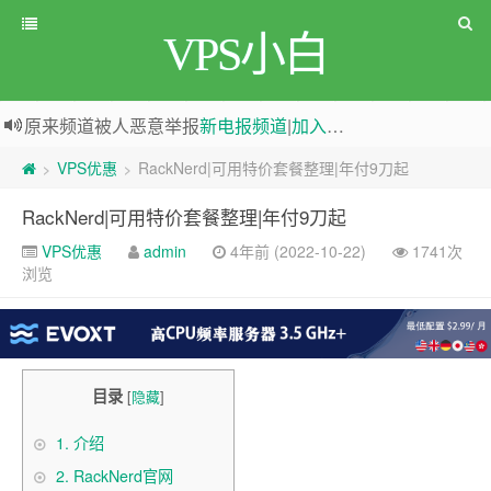
VPS小白
原来频道被人恶意举报
新电报频道
|
加入电报群
greenwebpage|香港|日本|新加坡|美国等多地vps测评|移动直连|1Gbps带宽|年付€29
VPS优惠
RackNerd|可用特价套餐整理|年付9刀起
>
>
RackNerd|可用特价套餐整理|年付9刀起
VPS优惠
admin
4年前 (2022-10-22)
1741次
浏览
目录
[
隐藏
]
1.
介绍
2.
RackNerd官网