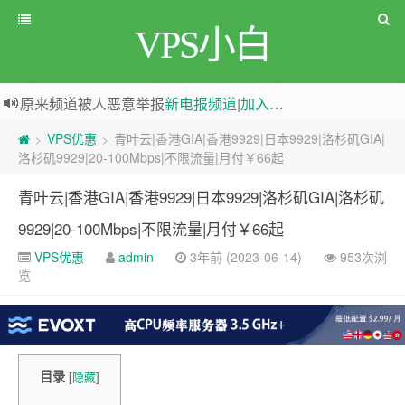
VPS小白
原来频道被人恶意举报
新电报频道
|
加入电报群
greenwebpage|香港|日本|新加坡|美国等多地vps测评|移动直连|1Gbps带宽|年付€29
VPS优惠
青叶云|香港GIA|香港9929|日本9929|洛杉矶GIA|
>
>
洛杉矶9929|20-100Mbps|不限流量|月付￥66起
青叶云|香港GIA|香港9929|日本9929|洛杉矶GIA|洛杉矶
9929|20-100Mbps|不限流量|月付￥66起
VPS优惠
admin
3年前 (2023-06-14)
953次浏
览
目录
[
隐藏
]