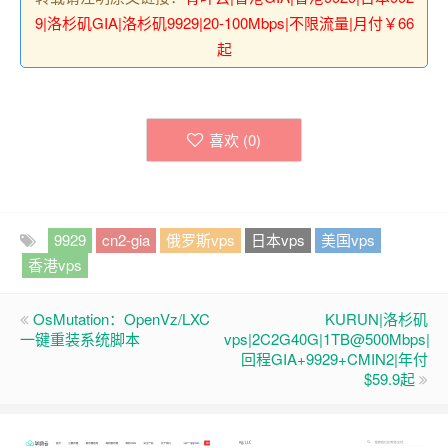
9|洛杉矶GIA|洛杉矶9929|20-100Mbps|不限流量|月付￥66
起
喜欢 (
0
)
9929
cn2-gia
俄罗斯vps
日本vps
美国vps
香港vps
OsMutation：OpenVz/LXC
KURUN|洛杉矶
一键重装系统脚本
vps|2C2G40G|1TB@500Mbps|
回程GIA+9929+CMIN2|年付
$59.9起