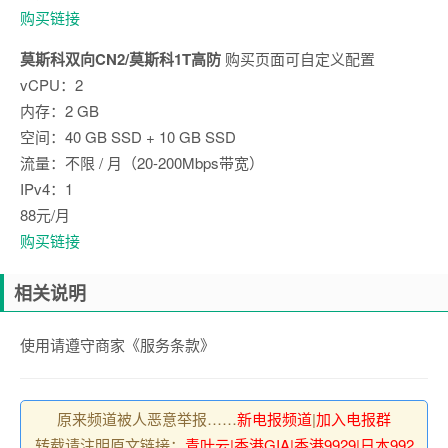
购买链接
莫斯科双向CN2/莫斯科1T高防
购买页面可自定义配置
vCPU：2
内存：2 GB
空间：40 GB SSD + 10 GB SSD
流量：不限 / 月（20-200Mbps带宽）
IPv4：1
88元/月
购买链接
相关说明
使用请遵守商家《服务条款》
原来频道被人恶意举报……
新电报频道
|
加入电报群
转载请注明原文链接：
青叶云|香港GIA|香港9929|日本992