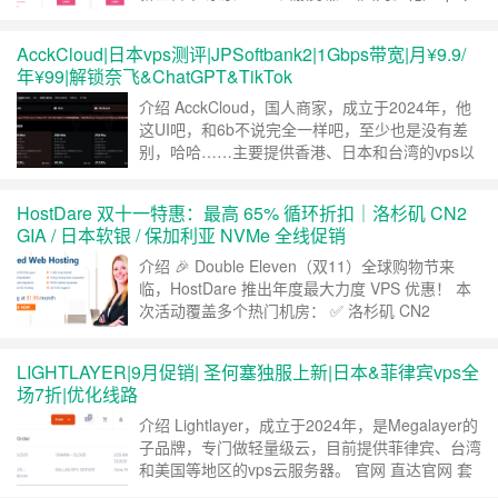
首发75折优惠码 Japan25⚡ 接驳 Softbank +
Cogent + PCCWG + Lumen + NTT + TATA +
AcckCloud|日本vps测评|JPSoftbank2|1Gbps带宽|月¥9.9/
BBIX + EIE Tokyo 优质运营商，国内 / 国际互联
年¥99|解锁奈飞&ChatGPT&TikTok
优秀……
继续阅读 »
介绍 AcckCloud，国人商家，成立于2024年，他
这UI吧，和6b不说完全一样吧，至少也是没有差
别，哈哈……主要提供香港、日本和台湾的vps以
及独服，今天我来看下日本JPSoftbank2线路
vps，
HostDare 双十一特惠：最高 65% 循环折扣｜洛杉矶 CN2
Cogent+PCCW+Lumen+Softbank+NTT+TATA+B
GIA / 日本软银 / 保加利亚 NVMe 全线促销
BIX 内置ACCK DNS解锁流媒体解锁，支持
Netflix/Disney+/……
继续阅读 »
介绍 🎉 Double Eleven（双11）全球购物节来
临，HostDare 推出年度最大力度 VPS 优惠！ 本
次活动覆盖多个热门机房： ✅ 洛杉矶 CN2
GIA（CSSD / CAMD） ✅ 日本 SoftBank（JSSD
/ NKVM） ✅ 洛杉矶 NVMe SSD / AMD VPS /
LIGHTLAYER|9月促销| 圣何塞独服上新|日本&菲律宾vps全
HDD 方案 ✅ 保加利亚 NVMe SSD 全部……
继续
场7折|优化线路
阅读 »
介绍 Lightlayer，成立于2024年，是Megalayer的
子品牌，专门做轻量级云，目前提供菲律宾、台湾
和美国等地区的vps云服务器。 官网 直达官网 套
餐详情 圣何塞机房9月1日上新：圣何塞2*金牌