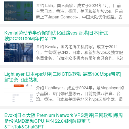
继续阅读 »
介绍 Lain，国人商家，成立于2024年4月。目前
主营日本、香港、德国、美国和新加坡vps。目前
新上了Japan Connect+，中国大陆优化线路。支
持stripe(信用卡、微信)，支付宝支付，24小时退
款保证。 线路概况 接入众多上游，
Kvmla|劳动节半价促销|优化线路vps|香港|日本|新加
IIJ+BBTEC+COGENT+GSL+NTT+EIE+JPIX+BBI
坡|2C2G100M|年付￥175
X，ipv4+ipv6，三网直连优化，流……
继续阅读 »
介绍 Kvmla，国内老牌主机商家，成立于2011
年，主营香港CN2，日本，和新加坡vps及独立服
务器业务，与海外众多机房有常年良好合作。K总
可能是最早一批做服务器并且坚持下来的商家了，
最近发布了劳动节半价促销，香港日本新加坡优化
Lightlayer|日本vps测评|三网CTG/软银|最高100Mbps带宽|
线路vps，优惠后年付￥175起。 官网 直达官网
解锁奈飞|建站机
套餐详情 #虚拟服务器半价折扣优惠码WPK4B50
#每充值500送100余……
继续阅读 »
介绍 Lightlayer，成立于2024年，是Megalayer的
子品牌，专门做轻量级云，目前提供菲律宾、台
湾、香港、日本和美国等地区的vps云服务器。最
近新上日本东京机房vps，分国内优化和国际优
化，今天日本东京vps有闪购活动，全都月付$3，
Evoxt|日本大阪|Premium Network VPS测评|三网软银|每周
目前闪购结束，到本月底可用8折优惠码。 买
备份|AMD高频CPU|月付$2.84起|解锁奈飞
1C1G/50G SSD/30M Premium Network ……
继
&TikTok&ChatGPT
续阅读 »