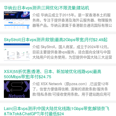
6148(40核心) 独服/128G/2T SSD 购买链接 活动
华纳云|日本vps测评|三网优化|不限流量|建站机
1：日本云机全场7折 Japan Cloud 30% OFF
1C/1G/50G S……
继续阅读 »
介绍 华纳云成立于2015年。是一家香港本土的服
务商，专注于提供香港及海外云服务器、物理服务
器等产品。华纳云隶属于香港联合通讯国际有限公
司。针对日本云服务器和日本服务器推出了一些特
价活动，日本云服务器可享受月6折年4折的优
SkyStroll|日本vps测评|软银|最高2Gbps带宽|月付$2.49起
惠，最低配置270元/年，低至22.5元/月。日本服
务器低至1080元/月（可选30M优化带宽或100M
介绍 SkyStroll，国人商家，成立于2024年12月。
国际带宽），性价比都很高，支持支付……
继续阅
目前主要提供香港vps服务，适合面向全球与中国
读 »
大陆用户的业务使用，为您提供中国大陆三大运营
商高速优化线路。采用自研面板，还蛮美观的。支
付方式：支付宝、微信、USDT（BSC、
XSX|55折优惠|香港、日本、新加坡优化线路vps|最高
Polygon、TRC20）。我们来看下最近新上的日本
500Mbps带宽|年付$24.75
lite系列vps，流量为单向流量，支持24小时内退
款。 线路概况 上……
继续阅读 »
介绍 XSX Network（原pzea.com）,已运营12年
了，信誉方便值得信赖, 清晰的退款条款/服务条
款/隐私条款/可接收使用条款。用于建站跑应用可
以放心把数据托付给我们产品运行。 数据中心有
香港+新加坡+东京三个可选，目前有55折优惠活
Lain|日本vps测评|中国大陆优化线路|1Gbps带宽|解锁奈飞
动，最低年付$24.75。 带宽: 香港150Mbps，新
&TikTok&ChatGPT|年付最低$24
加坡300Mbps、日本500Mbps。 线路: 新加……