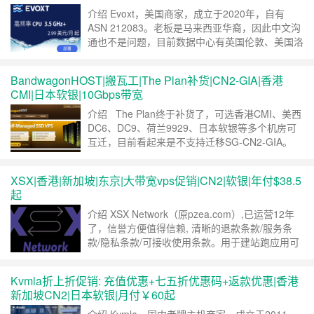
介绍 Evoxt，美国商家，成立于2020年，自有
ASN 212083。老板是马来西亚华裔，因此中文沟
通也不是问题，目前数据中心有英国伦敦、美国洛
杉矶、马来西亚、波兰、香港、日本、荷兰、加拿
大、澳大利亚和德国，支持PayPal，信用卡、加
BandwagonHOST|搬瓦工|The Plan补货|CN2-GIA|香港
密货币和支付宝付款。今天我们来看下他家的日本
CMI|日本软银|10Gbps带宽
大阪Premium Network VPS，三网走日本软银。
之前我们测试了……
继续阅读 »
介绍 The Plan终于补货了，可选香港CMI、美西
DC6、DC9、荷兰9929、日本软银等多个机房可
互迁，目前看起来是不支持迁移SG-CN2-GIA。
官网 直达官网 套餐详情 #搬瓦工
#bandwagonhost THE PLAN is BACK in 2024! 2
XSX|香港|新加坡|东京|大带宽vps促销|CN2|软银|年付$38.5
vCPU 2G RAM 40G SSD 1TB@ 1Gbps 可选……
起
继续阅读 »
介绍 XSX Network（原pzea.com）,已运营12年
了，信誉方便值得信赖, 清晰的退款条款/服务条
款/隐私条款/可接收使用条款。用于建站跑应用可
以放心把数据托付给我们产品运行。 数据中心有
香港+新加坡+东京三个可选 新加坡网络优化详情
Kvmla折上折促销: 充值优惠+七五折优惠码+返款优惠|香港
为 电信走CN2 / 联通走cogent直连 / 移动走GSL
新加坡CN2|日本软银|月付￥60起
网络, 是目前最性价比的优化带宽方案(极力推荐)
……
继续阅读 »