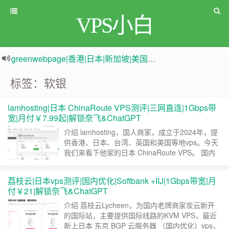
VPS小白
greenwebpage|香港|日本|新加坡|美国等多地vps测评|移动直连|1Gbps带宽|年付€29
原来频道被人恶意举报
新电报频道
|
加入电报群
标签：软银
lamhosting|日本 ChinaRoute VPS测评|三网直连|1Gbps带
宽|月付￥7.99起|解锁奈飞&ChatGPT
介绍 lamhosting，国人商家，成立于2024年，提
供香港、日本、台湾、英国和美国等地vps。今天
我们来看下他家的日本 ChinaRoute VPS。 国内
延迟 网络质量 买 #lamhosting Lamhosting 新品
上线！ 日本 ChinaRoute VPS 1v CPU512M
荔枝云|日本vps测评|国内优化|Softbank +IIJ|1Gbps带宽|月
RAM10G 硬盘1000Mbps 带宽200G 单向 ……
继
付￥21|解锁奈飞&ChatGPT
续阅读 »
介绍 荔枝云Lycheen，为国内老牌商家炭云新开
的国际站，主要提供国际线路的KVM VPS，最近
新上日本 东京 BGP 云服务器 （国内优化）vps，