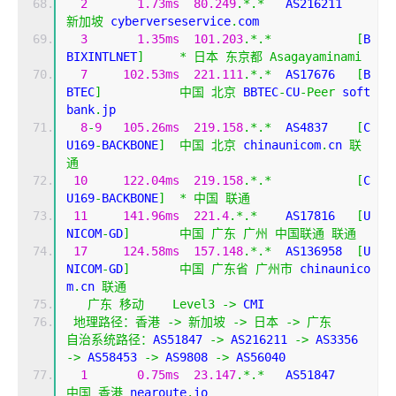
2
1.73ms
80.249
.*.*
   AS216211
新加坡
 cyberverseservice
.
com
3
1.35ms
101.203
.*.*
[
B
BIXINTLNET
]
*
日本
东京都
Asagayaminami
7
102.53ms
221.111
.*.*
  AS17676   
[
B
BTEC
]
中国
北京
 BBTEC
-
CU
-
Peer
 soft
bank
.
jp
8
-
9
105.26ms
219.158
.*.*
  AS4837    
[
C
U169
-
BACKBONE
]
中国
北京
 chinaunicom
.
cn 
联
通
10
122.04ms
219.158
.*.*
[
C
U169
-
BACKBONE
]
*
中国
联通
11
141.96ms
221.4
.*.*
    AS17816   
[
U
NICOM
-
GD
]
中国
广东
广州
中国联通
联通
17
124.58ms
157.148
.*.*
  AS136958  
[
U
NICOM
-
GD
]
中国
广东省
广州市
 chinaunico
m
.
cn 
联通
广东
移动
Level3
->
 CMI  
地理路径：香港
->
新加坡
->
日本
->
广东
自治系统路径：
AS51847 
->
 AS216211 
->
 AS3356 
->
 AS58453 
->
 AS9808 
->
 AS56040 
1
0.75ms
23.147
.*.*
   AS51847  
中国
香港
 nearoute
.
io