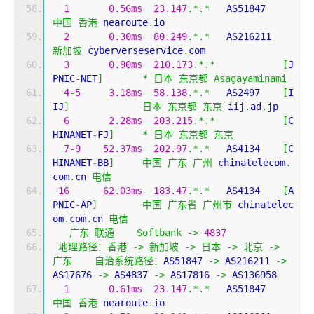
1
0.56ms
23.147
.*.*
   AS51847  
中国
香港
 nearoute
.
io
2
0.30ms
80.249
.*.*
   AS216211
新加坡
 cyberverseservice
.
com
3
0.90ms
210.173
.*.*
[
J
PNIC
-
NET
]
*
日本
东京都
Asagayaminami
4
-
5
3.18ms
58.138
.*.*
   AS2497    
[
I
IJ
]
日本
东京都
东京
 iij
.
ad
.
jp
6
2.28ms
203.215
.*.*
[
C
HINANET
-
FJ
]
*
日本
东京都
东京
7
-
9
52.37ms
202.97
.*.*
   AS4134    
[
C
HINANET
-
BB
]
中国
广东
广州
 chinatelecom
.
com
.
cn 
电信
16
62.03ms
183.47
.*.*
   AS4134    
[
A
PNIC
-
AP
]
中国
广东省
广州市
 chinatelec
om
.
com
.
cn 
电信
广东
联通
Softbank
->
4837
地理路径：香港
->
新加坡
->
日本
->
北京
->
广东
自治系统路径：
AS51847 
->
 AS216211 
->
AS17676 
->
 AS4837 
->
 AS17816 
->
 AS136958 
1
0.61ms
23.147
.*.*
   AS51847  
中国
香港
 nearoute
.
io