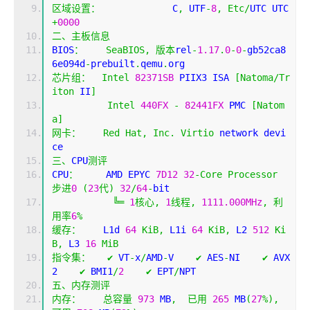
区域设置：
             C
,
 UTF
-
8
,
Etc
/
UTC UTC 
+
0000
二、主板信息
BIOS
：
SeaBIOS
,
版本
rel
-
1.17
.
0
-
0
-
gb52ca8
6e094d
-
prebuilt
.
qemu
.
org
芯片组：
Intel
82371SB
 PIIX3 ISA 
[
Natoma
/
Tr
iton
 II
]
Intel
440FX
-
82441FX
 PMC 
[
Natom
a
]
网卡：
Red
Hat
,
Inc
.
Virtio
 network devi
ce
三、
CPU
测评
CPU
：
     AMD EPYC 
7D12
32
-
Core
Processor
步进
0
(
23
代)
32
/
64
-
bit
╚═
1
核心,
1
线程,
1111.000MHz
,
利
用率
6
%
缓存：
    L1d 
64
KiB
,
 L1i 
64
KiB
,
 L2 
512
Ki
B
,
 L3 
16
MiB
指令集：
✔
 VT
-
x
/
AMD
-
V    
✔
 AES
-
NI    
✔
 AVX
2    
✔
 BMI1
/
2
✔
 EPT
/
NPT 
五、内存测评
内存：
总容量
973
 MB
,
已用
265
 MB
(
27
%),