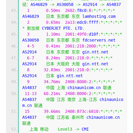
径：
AS46829 
->
 AS30058 
->
 AS2914 
->
 AS4837 
1
0.50ms
2602
:
f8c0
:
8
:*:*:*:*:*
AS46829   
日本
东京都
东京
 lamhosting
.
com
2
0.65ms
2a13
:
edc0
:
ffff
:*:*:*:*:*
*
新加坡
 CYBERJET PTE
.
 LTD
.
3
1.10ms
2001
:
49f0
:
d10f
:*:*:*:*:*
AS30058   
日本
东京都
东京
 fdcservers
.
net
4
-
5
0.41ms
2001
:
218
:
2000
:*:*:*:*:*
AS2914    
日本
东京都
东京
 gin
.
ntt
.
net
6
-
7
8.24ms
2001
:
218
:
0
:*:*:*:*:*
AS2914    
日本
大阪府
大阪
 gin
.
ntt
.
net
8
32.83ms
2001
:
218
:
0
:*:*:*:*:*
AS2914    
日本
 gin
.
ntt
.
net
9
34.76ms
2408
:
8000
:
2
:*:*:*:*:*
AS4837    
中国
上海
 chinaunicom
.
cn 
联通
11
-
13
60.21ms
2408
:
8000
:
2
:*:*:*:*:*
AS4837    
中国
江苏
南京
上海-江苏
 chinaunico
m
.
cn 
联通
15
39.66ms
2408
:
873c
:
6810
:*:*:*:*:*
AS4837    
中国
江苏省
泰州市
 chinaunicom
.
cn 
联通
上海
移动
Level3
->
 CMI  