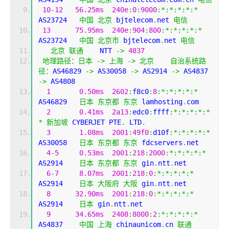
10
-
12
56.25ms
240e
:
0
:
9000
:*:*:*:*:*
AS23724   
中国
北京
 bjtelecom
.
net 
电信
13
75.95ms
240e
:
904
:
800
:*:*:*:*:*
AS23724   
中国
北京市
 bjtelecom
.
net 
电信
北京
联通
    NTT 
->
4837
地理路径：日本
->
上海
->
北京
自治系统路
径：
AS46829 
->
 AS30058 
->
 AS2914 
->
 AS4837 
->
 AS4808 
1
0.50ms
2602
:
f8c0
:
8
:*:*:*:*:*
AS46829   
日本
东京都
东京
 lamhosting
.
com
2
0.41ms
2a13
:
edc0
:
ffff
:*:*:*:*:*
*
新加坡
 CYBERJET PTE
.
 LTD
.
3
1.08ms
2001
:
49f0
:
d10f
:*:*:*:*:*
AS30058   
日本
东京都
东京
 fdcservers
.
net
4
-
5
0.53ms
2001
:
218
:
2000
:*:*:*:*:*
AS2914    
日本
东京都
东京
 gin
.
ntt
.
net
6
-
7
8.07ms
2001
:
218
:
0
:*:*:*:*:*
AS2914    
日本
大阪府
大阪
 gin
.
ntt
.
net
8
32.90ms
2001
:
218
:
0
:*:*:*:*:*
AS2914    
日本
 gin
.
ntt
.
net
9
34.65ms
2408
:
8000
:
2
:*:*:*:*:*
AS4837    
中国
上海
 chinaunicom
.
cn 
联通