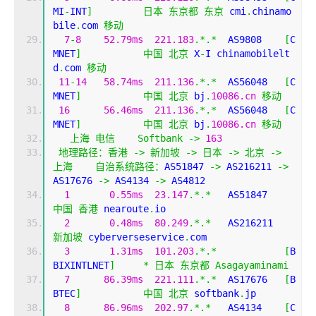
MI
-
INT
]
日本
东京都
东京
 cmi
.
chinamo
bile
.
com 
移动
7
-
8
52.79ms
221.183
.*.*
  AS9808    
[
C
MNET
]
中国
北京
 X
-
I chinamobilelt
d
.
com 
移动
11
-
14
58.74ms
211.136
.*.*
  AS56048   
[
C
MNET
]
中国
北京
 bj
.
10086.cn
移动
16
56.46ms
211.136
.*.*
  AS56048   
[
C
MNET
]
中国
北京
 bj
.
10086.cn
移动
上海
电信
Softbank
->
163
地理路径：香港
->
新加坡
->
日本
->
北京
->
上海
自治系统路径：
AS51847 
->
 AS216211 
->
AS17676 
->
 AS4134 
->
 AS4812 
1
0.55ms
23.147
.*.*
   AS51847  
中国
香港
 nearoute
.
io
2
0.48ms
80.249
.*.*
   AS216211
新加坡
 cyberverseservice
.
com
3
1.31ms
101.203
.*.*
[
B
BIXINTLNET
]
*
日本
东京都
Asagayaminami
7
86.39ms
221.111
.*.*
  AS17676   
[
B
BTEC
]
中国
北京
 softbank
.
jp
8
86.96ms
202.97
.*.*
   AS4134    
[
C