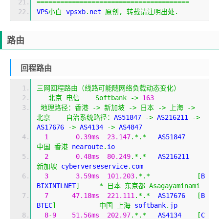
=======================================
VPS
小白
 vpsxb
.
net 
原创,
转载请注明出处.
路由
回程路由
三网回程路由（线路可能随网络负载动态变化）
北京
电信
Softbank
->
163
地理路径：香港
->
新加坡
->
日本
->
上海
->
北京
自治系统路径：
AS51847 
->
 AS216211 
->
AS17676 
->
 AS4134 
->
 AS4847 
1
0.39ms
23.147
.*.*
   AS51847  
中国
香港
 nearoute
.
io
2
0.48ms
80.249
.*.*
   AS216211
新加坡
 cyberverseservice
.
com
3
3.59ms
101.203
.*.*
[
B
BIXINTLNET
]
*
日本
东京都
Asagayaminami
7
47.18ms
221.111
.*.*
  AS17676   
[
B
BTEC
]
中国
上海
 softbank
.
jp
8
-
9
51.56ms
202.97
.*.*
   AS4134    
[
C