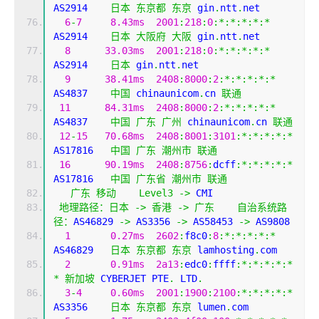
AS2914    
日本
东京都
东京
 gin
.
ntt
.
net
6
-
7
8.43ms
2001
:
218
:
0
:*:*:*:*:*
AS2914    
日本
大阪府
大阪
 gin
.
ntt
.
net
8
33.03ms
2001
:
218
:
0
:*:*:*:*:*
AS2914    
日本
 gin
.
ntt
.
net
9
38.41ms
2408
:
8000
:
2
:*:*:*:*:*
AS4837    
中国
 chinaunicom
.
cn 
联通
11
84.31ms
2408
:
8000
:
2
:*:*:*:*:*
AS4837    
中国
广东
广州
 chinaunicom
.
cn 
联通
12
-
15
70.68ms
2408
:
8001
:
3101
:*:*:*:*:*
AS17816   
中国
广东
潮州市
联通
16
90.19ms
2408
:
8756
:
dcff
:*:*:*:*:*
AS17816   
中国
广东省
潮州市
联通
广东
移动
Level3
->
 CMI  
地理路径：日本
->
香港
->
广东
自治系统路
径：
AS46829 
->
 AS3356 
->
 AS58453 
->
 AS9808 
1
0.27ms
2602
:
f8c0
:
8
:*:*:*:*:*
AS46829   
日本
东京都
东京
 lamhosting
.
com
2
0.91ms
2a13
:
edc0
:
ffff
:*:*:*:*:*
*
新加坡
 CYBERJET PTE
.
 LTD
.
3
-
4
0.60ms
2001
:
1900
:
2100
:*:*:*:*:*
AS3356    
日本
东京都
东京
 lumen
.
com