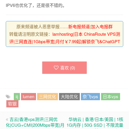
IPV6也优化了，还是很不错的。
原来频道被人恶意举报……
新电报频道
|
加入电报群
转载请注明原文链接：
lamhosting|日本 ChinaRoute VPS测
评|三网直连|1Gbps带宽|月付￥7.99起|解锁奈飞&ChatGPT
喜欢 (
0
)
iij
lumen
三网优化
大陆优化
奈飞vps
日本vps
软银
吉云|香港vps测评|三网优
华纳云 | 香港/日本/美国 | 1核
化|CUG+CMI|200Mbps带宽|月
1G内存 | 50G SSD | 不限流量