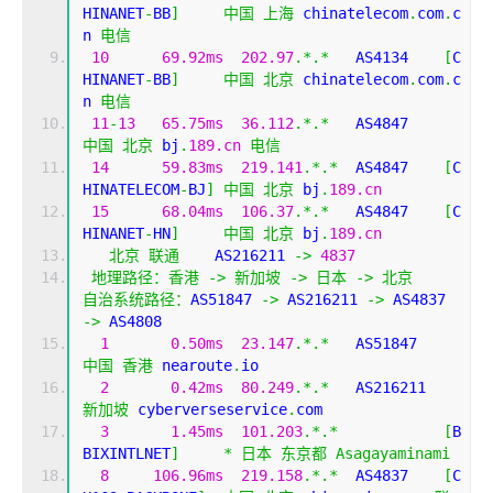
HINANET
-
BB
]
中国
上海
 chinatelecom
.
com
.
c
n 
电信
10
69.92ms
202.97
.*.*
   AS4134    
[
C
HINANET
-
BB
]
中国
北京
 chinatelecom
.
com
.
c
n 
电信
11
-
13
65.75ms
36.112
.*.*
   AS4847    
中国
北京
 bj
.
189.cn
电信
14
59.83ms
219.141
.*.*
  AS4847    
[
C
HINATELECOM
-
BJ
]
中国
北京
 bj
.
189.cn
15
68.04ms
106.37
.*.*
   AS4847    
[
C
HINANET
-
HN
]
中国
北京
 bj
.
189.cn
北京
联通
    AS216211 
->
4837
地理路径：香港
->
新加坡
->
日本
->
北京
自治系统路径：
AS51847 
->
 AS216211 
->
 AS4837 
->
 AS4808 
1
0.50ms
23.147
.*.*
   AS51847  
中国
香港
 nearoute
.
io
2
0.42ms
80.249
.*.*
   AS216211
新加坡
 cyberverseservice
.
com
3
1.45ms
101.203
.*.*
[
B
BIXINTLNET
]
*
日本
东京都
Asagayaminami
8
106.96ms
219.158
.*.*
  AS4837    
[
C