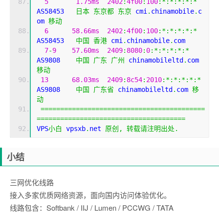
5
1.75ms
2402
:
4f00
:
100
:*:*:*:*:*
AS58453   
日本
东京都
东京
 cmi
.
chinamobile
.
c
om 
移动
6
58.66ms
2402
:
4f00
:
100
:*:*:*:*:*
AS58453   
中国
香港
 cmi
.
chinamobile
.
com
7
-
9
57.60ms
2409
:
8080
:
0
:*:*:*:*:*
AS9808    
中国
广东
广州
 chinamobileltd
.
com 
移动
13
68.03ms
2409
:
8c54
:
2010
:*:*:*:*:*
AS9808    
中国
广东省
 chinamobileltd
.
com 
移
动
==========================================
======================================
VPS
小白
 vpsxb
.
net 
原创,
转载请注明出处.
小结
三网优化线路
接入多家优质网络资源，面向国内访问体验优化。
线路包含：Softbank / IIJ / Lumen / PCCWG / TATA