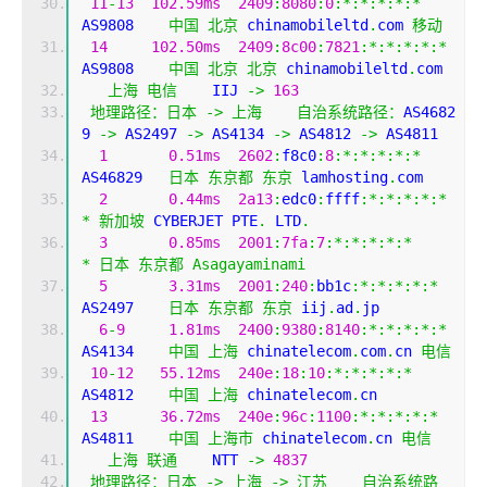
11
-
13
102.59ms
2409
:
8080
:
0
:*:*:*:*:*
AS9808    
中国
北京
 chinamobileltd
.
com 
移动
14
102.50ms
2409
:
8c00
:
7821
:*:*:*:*:*
AS9808    
中国
北京
北京
 chinamobileltd
.
com
上海
电信
    IIJ 
->
163
地理路径：日本
->
上海
自治系统路径：
AS4682
9 
->
 AS2497 
->
 AS4134 
->
 AS4812 
->
 AS4811 
1
0.51ms
2602
:
f8c0
:
8
:*:*:*:*:*
AS46829   
日本
东京都
东京
 lamhosting
.
com
2
0.44ms
2a13
:
edc0
:
ffff
:*:*:*:*:*
*
新加坡
 CYBERJET PTE
.
 LTD
.
3
0.85ms
2001
:
7fa
:
7
:*:*:*:*:*
*
日本
东京都
Asagayaminami
5
3.31ms
2001
:
240
:
bb1c
:*:*:*:*:*
AS2497    
日本
东京都
东京
 iij
.
ad
.
jp
6
-
9
1.81ms
2400
:
9380
:
8140
:*:*:*:*:*
AS4134    
中国
上海
 chinatelecom
.
com
.
cn 
电信
10
-
12
55.12ms
240e
:
18
:
10
:*:*:*:*:*
AS4812    
中国
上海
 chinatelecom
.
cn
13
36.72ms
240e
:
96c
:
1100
:*:*:*:*:*
AS4811    
中国
上海市
 chinatelecom
.
cn 
电信
上海
联通
    NTT 
->
4837
地理路径：日本
->
上海
->
江苏
自治系统路