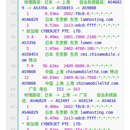
地理路径：日本
->
上海
自治系统路径：
AS4682
9 
->
 AS3356 
->
 AS58453 
->
 AS9808 
1
0.93ms
2602
:
f8c0
:
8
:*:*:*:*:*
AS46829   
日本
东京都
东京
 lamhosting
.
com
2
0.51ms
2a13
:
edc0
:
ffff
:*:*:*:*:*
*
新加坡
 CYBERJET PTE
.
 LTD
.
3
-
4
0.49ms
2001
:
1900
:
2100
:*:*:*:*:*
AS3356    
日本
东京都
东京
 lumen
.
com
5
1.65ms
2402
:
4f00
:
100
:*:*:*:*:*
AS58453   
日本
东京都
东京
 cmi
.
chinamobile
.
c
om 
移动
7
-
9
56.62ms
2409
:
8080
:
0
:*:*:*:*:*
AS9808    
中国
上海
 chinamobileltd
.
com 
移动
12
60.83ms
2409
:
8c1e
:
75b0
:*:*:*:*:*
AS9808    
中国
上海
上海
 chinamobileltd
.
com
广东
电信
    IIJ 
->
163
地理路径：日本
->
上海
->
广东
自治系统路
径：
AS46829 
->
 AS2497 
->
 AS4134 
->
 AS4816 
1
0.40ms
2602
:
f8c0
:
8
:*:*:*:*:*
AS46829   
日本
东京都
东京
 lamhosting
.
com
2
0.47ms
2a13
:
edc0
:
ffff
:*:*:*:*:*
*
新加坡
 CYBERJET PTE
.
 LTD
.
3
0.81ms
2001
:
7fa
:
7
:*:*:*:*:*