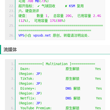
可用
708
 MB
(
73
%)
超开指标：
✔
气球回收
✘
 KSM 
复用
六、硬盘测评
硬盘：
数量
1
,
总容量
20G
,
已用容量
2.4G
(
12
%),
可用容量
17G
(
88
%)
===========================================
=====================================
VPS
小白
 vpsxb
.
net 
原创,
转载请注明出处.
流媒体
============[
Multination
]============
Dazn
:
原生解锁
Yes
(
Region
:
 JP
)
TikTok
:
原生解锁
Yes
(
Region
:
 JP
)
Disney
+:
               DNS 
解锁
Yes
(
Region
:
 JP
)
Netflix
:
               DNS 
解锁
Yes
(
Region
:
 JP
)
YouTube
Premium
:
原生解锁
Yes