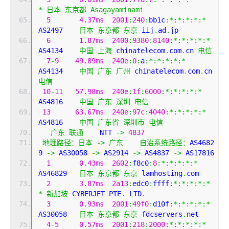
*
日本
东京都
Asagayaminami
5
4.37ms
2001
:
240
:
bb1c
:*:*:*:*:*
AS2497    
日本
东京都
东京
 iij
.
ad
.
jp
6
1.87ms
2400
:
9380
:
8140
:*:*:*:*:*
AS4134    
中国
上海
 chinatelecom
.
com
.
cn 
电信
7
-
9
49.89ms
240e
:
0
:
a
:*:*:*:*:*
AS4134    
中国
广东
广州
 chinatelecom
.
com
.
cn 
电信
10
-
11
57.98ms
240e
:
1f
:
6000
:*:*:*:*:*
AS4816    
中国
广东
深圳
电信
13
63.67ms
240e
:
97c
:
4040
:*:*:*:*:*
AS4816    
中国
广东省
深圳市
电信
广东
联通
    NTT 
->
4837
地理路径：日本
->
广东
自治系统路径：
AS4682
9 
->
 AS30058 
->
 AS2914 
->
 AS4837 
->
 AS17816 
1
0.43ms
2602
:
f8c0
:
8
:*:*:*:*:*
AS46829   
日本
东京都
东京
 lamhosting
.
com
2
3.87ms
2a13
:
edc0
:
ffff
:*:*:*:*:*
*
新加坡
 CYBERJET PTE
.
 LTD
.
3
0.93ms
2001
:
49f0
:
d10f
:*:*:*:*:*
AS30058   
日本
东京都
东京
 fdcservers
.
net
4
-
5
0.57ms
2001
:
218
:
2000
:*:*:*:*:*