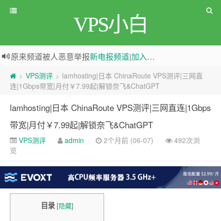
VPS小白
原来频道被人恶意举报
新电报频道
|
加入电报群
greenwebpage|香港|日本|新加坡|美国等多地vps测评|移动直连|1Gbps带宽|年付€29
VPS测评
lamhosting|日本 ChinaRoute VPS测评|三网直
>
>
连|1Gbps带宽|月付￥7.99起|解锁奈飞&ChatGPT
lamhosting|日本 ChinaRoute VPS测评|三网直连|1Gbps
带宽|月付￥7.99起|解锁奈飞&ChatGPT
VPS测评
admin
2个月前 (06-07)
492次浏
览
目录
[
隐藏
]