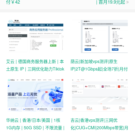
付￥42
| 首月19.9元起
艾云 | 德国商务服务器上新 | 本
荫云|新加坡vps测评|原生
土原生 IP | 三网优化助力Tiktok
IP|2T@1Gbps起|全场7折|月付
业务 | 50 HKD/月起
$7起|解锁新加坡流媒体|移动直
连
华纳云 | 香港/日本/美国 | 1核
吉云|香港vps测评|三网优
1G内存 | 50G SSD | 不限流量 |
化|CUG+CMI|200Mbps带宽|月