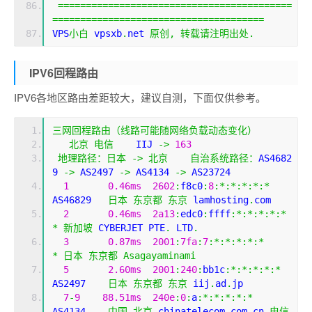
==========================================
======================================
VPS
小白
 vpsxb
.
net 
原创,
转载请注明出处.
IPV6回程路由
IPV6各地区路由差距较大，建议自测，下面仅供参考。
三网回程路由（线路可能随网络负载动态变化）
北京
电信
    IIJ 
->
163
地理路径：日本
->
北京
自治系统路径：
AS4682
9 
->
 AS2497 
->
 AS4134 
->
 AS23724 
1
0.46ms
2602
:
f8c0
:
8
:*:*:*:*:*
AS46829   
日本
东京都
东京
 lamhosting
.
com
2
0.46ms
2a13
:
edc0
:
ffff
:*:*:*:*:*
*
新加坡
 CYBERJET PTE
.
 LTD
.
3
0.87ms
2001
:
7fa
:
7
:*:*:*:*:*
*
日本
东京都
Asagayaminami
5
2.60ms
2001
:
240
:
bb1c
:*:*:*:*:*
AS2497    
日本
东京都
东京
 iij
.
ad
.
jp
7
-
9
88.51ms
240e
:
0
:
a
:*:*:*:*:*
AS4134    
中国
北京
 chinatelecom
.
com
.
cn 
电信