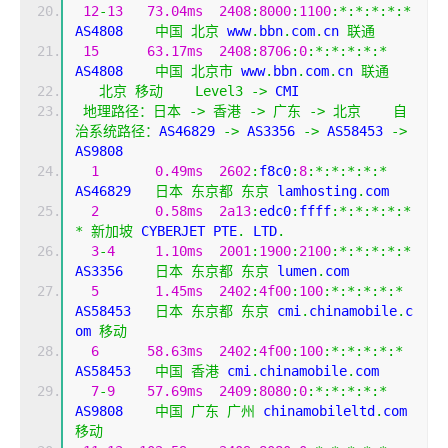
12
-
13
73.04ms
2408
:
8000
:
1100
:*:*:*:*:*
AS4808    
中国
北京
 www
.
bbn
.
com
.
cn 
联通
15
63.17ms
2408
:
8706
:
0
:*:*:*:*:*
AS4808    
中国
北京市
 www
.
bbn
.
com
.
cn 
联通
北京
移动
Level3
->
 CMI  
地理路径：日本
->
香港
->
广东
->
北京
自
治系统路径：
AS46829 
->
 AS3356 
->
 AS58453 
->
AS9808 
1
0.49ms
2602
:
f8c0
:
8
:*:*:*:*:*
AS46829   
日本
东京都
东京
 lamhosting
.
com
2
0.58ms
2a13
:
edc0
:
ffff
:*:*:*:*:*
*
新加坡
 CYBERJET PTE
.
 LTD
.
3
-
4
1.10ms
2001
:
1900
:
2100
:*:*:*:*:*
AS3356    
日本
东京都
东京
 lumen
.
com
5
1.45ms
2402
:
4f00
:
100
:*:*:*:*:*
AS58453   
日本
东京都
东京
 cmi
.
chinamobile
.
c
om 
移动
6
58.63ms
2402
:
4f00
:
100
:*:*:*:*:*
AS58453   
中国
香港
 cmi
.
chinamobile
.
com
7
-
9
57.69ms
2409
:
8080
:
0
:*:*:*:*:*
AS9808    
中国
广东
广州
 chinamobileltd
.
com 
移动