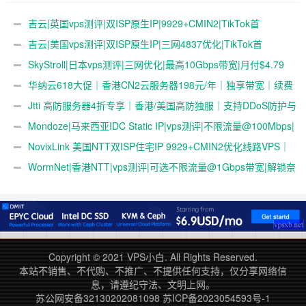
首月19.9元起
付￥42
吉云|英国vps测评|双ISP原生IP|9929+CMIN2|TikTok首
选|1T@1Gbps|月付￥47
吉云|美国vps测评|双ISP原生IP|三网4837优化|TikTok首
选|1T@1Gbps|月付￥42
SkyStroll|日本vps测评|三网优化|最高10Gbps带宽|月付$4.79
起
华纳云618大促｜香港CN2云服务器198元/年｜独享带宽｜续费
同价
Jtti 高防服务器4折专享｜香港/美国高防独服｜支持DDoS防护与
压力测试
Mondoze|马来西亚IDC Static IP|vps测评|不限流量@100Mbps|
解锁奈飞&tiktok&chatgpt|电信直连
NovixLink 美国NTT双ISP住宅IP 9929+CMIN2优化线路VPS｜
192小众号段｜34元/月起
WormNet|香港NTT|vps测评|可选不限流量@1Gbps带宽|解锁奈
飞|部分地区移动直连
Copyright © 2021
VPS小白
. All Rights Reserved.
本站不销售、不代购、不推广、不提供任何支持，仅分享网络信
息，请遵纪守法、文明上网。
苏公网安备32130202081098
苏ICP备2023054593号-1