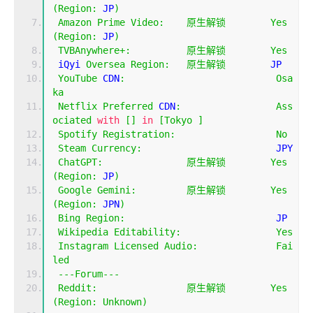
(
Region
:
 JP
)
Amazon
Prime
Video
:
原生解锁
Yes
(
Region
:
 JP
)
TVBAnywhere
+:
原生解锁
Yes
 iQyi 
Oversea
Region
:
原生解锁
        JP
YouTube
 CDN
:
Osa
ka
Netflix
Preferred
 CDN
:
Ass
ociated
with
[]
in
[
Tokyo
]
Spotify
Registration
:
No
Steam
Currency
:
                        JPY
ChatGPT
:
原生解锁
Yes
(
Region
:
 JP
)
Google
Gemini
:
原生解锁
Yes
(
Region
:
 JPN
)
Bing
Region
:
                           JP
Wikipedia
Editability
:
Yes
Instagram
Licensed
Audio
:
Fai
led
---
Forum
---
Reddit
:
原生解锁
Yes
(
Region
:
Unknown
)