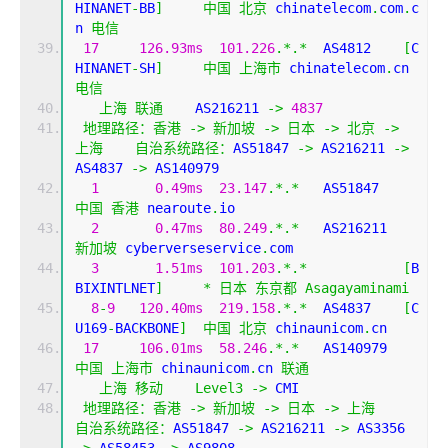
HINANET
-
BB
]
中国
北京
 chinatelecom
.
com
.
c
n 
电信
17
126.93ms
101.226
.*.*
  AS4812    
[
C
HINANET
-
SH
]
中国
上海市
 chinatelecom
.
cn 
电信
上海
联通
    AS216211 
->
4837
地理路径：香港
->
新加坡
->
日本
->
北京
->
上海
自治系统路径：
AS51847 
->
 AS216211 
->
AS4837 
->
 AS140979 
1
0.49ms
23.147
.*.*
   AS51847  
中国
香港
 nearoute
.
io
2
0.47ms
80.249
.*.*
   AS216211
新加坡
 cyberverseservice
.
com
3
1.51ms
101.203
.*.*
[
B
BIXINTLNET
]
*
日本
东京都
Asagayaminami
8
-
9
120.40ms
219.158
.*.*
  AS4837    
[
C
U169
-
BACKBONE
]
中国
北京
 chinaunicom
.
cn
17
106.01ms
58.246
.*.*
   AS140979
中国
上海市
 chinaunicom
.
cn 
联通
上海
移动
Level3
->
 CMI  
地理路径：香港
->
新加坡
->
日本
->
上海
自治系统路径：
AS51847 
->
 AS216211 
->
 AS3356 