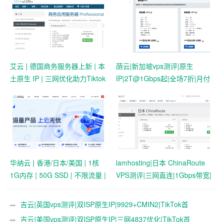
艾云 | 德国商务服务器上新 | 本
荫云|新加坡vps测评|原生
土原生 IP | 三网优化助力Tiktok
IP|2T@1Gbps起|全场7折|月付
业务 | 50 HKD/月起
$7起|解锁新加坡流媒体|移动直
连
华纳云 | 香港/日本/美国 | 1核
lamhosting|日本 ChinaRoute
1G内存 | 50G SSD | 不限流量 |
VPS测评|三网直连|1Gbps带宽|
首月19.9元起
月付￥7.99起|解锁奈飞
&ChatGPT
吉云|英国vps测评|双ISP原生IP|9929+CMIN2|TikTok首
选|1T@1Gbps|月付￥47
吉云|美国vps测评|双ISP原生IP|三网4837优化|TikTok首