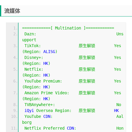
流媒体
============[
Multination
]============
Dazn
:
Uns
upport
TikTok
:
原生解锁
Yes
(
Region
:
 ALISG
)
Disney
+:
原生解锁
Yes
(
Region
:
 HK
)
Netflix
:
原生解锁
Yes
(
Region
:
 HK
)
YouTube
Premium
:
原生解锁
Yes
(
Region
:
 HK
)
Amazon
Prime
Video
:
原生解锁
Yes
(
Region
:
 HK
)
TVBAnywhere
+:
No
 iQyi 
Oversea
Region
:
原生解锁
        HK
YouTube
 CDN
:
Aal
borg
Netflix
Preferred
 CDN
:
Hon