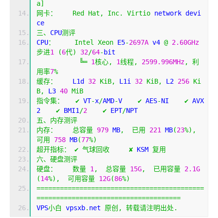
a
]
网卡：
Red
Hat
,
Inc
.
Virtio
 network devi
ce
三、
CPU
测评
CPU
：
Intel
Xeon
 E5
-
2697A
 v4 
@
2.60GHz
步进
1
(
6
代)
32
/
64
-
bit
╚═
1
核心,
1
线程,
2599.996MHz
,
利
用率
7
%
缓存：
    L1d 
32
KiB
,
 L1i 
32
KiB
,
 L2 
256
Ki
B
,
 L3 
40
MiB
指令集：
✔
 VT
-
x
/
AMD
-
V    
✔
 AES
-
NI    
✔
 AVX
2    
✔
 BMI1
/
2
✔
 EPT
/
NPT 
五、内存测评
内存：
总容量
979
 MB
,
已用
221
 MB
(
23
%),
可用
758
 MB
(
77
%)
超开指标：
✔
气球回收
✘
 KSM 
复用
六、硬盘测评
硬盘：
数量
1
,
总容量
15G
,
已用容量
2.1G
(
14
%),
可用容量
12G
(
86
%)
===========================================
=====================================
VPS
小白
 vpsxb
.
net 
原创,
转载请注明出处.