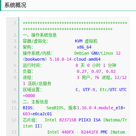
系统概况
+++++++++++++++++++++++++++++++++++++++++++
+++++++++++++++++++++++++++++++++++++
一、操作系统信息
容器/虚拟化：
          KVM 
虚拟机
架构：
                 x86_64
操作系统/内核：
Debian
 GNU
/
Linux
12
(
bookworm
)
5.10
.
0
-
14
-
cloud
-
amd64
运行时间：
0
天
0
小时
1
分钟
负载：
0.27
,
0.07
,
0.02
进程：
3
用户，
76
进程，
12
/
12
1
活跃/总服务
区域设置：
             C
,
 UTF
-
8
,
Etc
/
UTC UTC 
+
0000
二、主板信息
BIOS
：
SeaBIOS
,
版本
1.16
.
0
-
4.module
_el8
+
603
+
e0ca2c01
芯片组：
Intel
82371SB
 PIIX3 ISA 
[
Natoma
/
Tr
iton
 II
]
Intel
440FX
-
82441FX
 PMC 
[
Natom