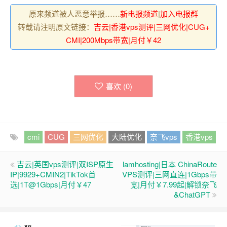
原来频道被人恶意举报……
新电报频道
|
加入电报群
转载请注明原文链接：
吉云|香港vps测评|三网优化|CUG+
CMI|200Mbps带宽|月付￥42
喜欢 (
0
)
cmi
CUG
三网优化
大陆优化
奈飞vps
香港vps
吉云|英国vps测评|双ISP原生
lamhosting|日本 ChinaRoute
IP|9929+CMIN2|TikTok首
VPS测评|三网直连|1Gbps带
选|1T@1Gbps|月付￥47
宽|月付￥7.99起|解锁奈飞
&ChatGPT