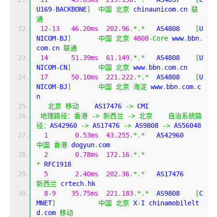
U169
-
BACKBONE
]
中国
北京
 chinaunicom
.
cn 
联
通
12
-
13
46.20ms
202.96
.*.*
   AS4808    
[
U
NICOM
-
BJ
]
中国
北京
4808
-
Core
 www
.
bbn
.
com
.
cn 
联通
14
51.39ms
61.149
.*.*
   AS4808    
[
U
NICOM
-
CN
]
中国
北京
 www
.
bbn
.
com
.
cn
17
50.10ms
221.222
.*.*
  AS4808    
[
U
NICOM
-
BJ
]
中国
北京
海淀
 www
.
bbn
.
com
.
c
n
北京
移动
    AS17476 
->
 CMI  
地理路径：香港
->
新西兰
->
北京
自治系统路
径：
AS42960 
->
 AS17476 
->
 AS9808 
->
 AS56048 
1
0.53ms
43.255
.*.*
   AS42960  
中国
香港
 dogyun
.
com
2
0.78ms
172.16
.*.*
*
 RFC1918
5
2.40ms
202.36
.*.*
   AS17476  
新西兰
 crtech
.
hk
8
-
9
35.75ms
221.183
.*.*
  AS9808    
[
C
MNET
]
中国
北京
 X
-
I chinamobilelt
d
.
com 
移动