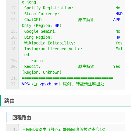
g
Kong
Spotify
Registration
:
No
Steam
Currency
:
                        HKD
ChatGPT
:
原生解锁
        APP 
Only
(
Region
:
 HK
)
Google
Gemini
:
No
Bing
Region
:
                           HK
Wikipedia
Editability
:
Yes
Instagram
Licensed
Audio
:
Fai
led
---
Forum
---
Reddit
:
原生解锁
Yes
(
Region
:
Unknown
)
=======================================
VPS
小白
 vpsxb
.
net 
原创,
转载请注明出处.
路由
回程路由
三网回程路由（线路可能随网络负载动态变化）