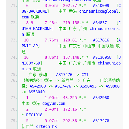
6
3.05ms
202.77
.*.*
   AS10099   
[
C
UG
-
BACKBONE
]
中国
香港
 chinaunicomglobal
.
com 
联通
8
-
9
7.48ms
219.158
.*.*
  AS4837    
[
C
U169
-
BACKBONE
]
中国
广东
广州
 chinaunicom
.
c
n 
联通
10
7.76ms
120.81
.*.*
   AS17816   
[
A
PNIC
-
AP
]
中国
广东省
中山市
中国联通
联
通
16
8.86ms
157.148
.*.*
  AS136958  
[
U
NICOM
-
GD
]
中国
广东省
广州市
 chinaunico
m
.
cn 
联通
广东
移动
    AS17476 
->
 CMI  
地理路径：香港
->
新西兰
->
广东
自治系统路
径：
AS42960 
->
 AS17476 
->
 AS58453 
->
 AS9808 
->
 AS56040 
1
1.00ms
43.255
.*.*
   AS42960  
中国
香港
 dogyun
.
com
2
2.48ms
172.16
.*.*
*
 RFC1918
5
5.07ms
202.36
.*.*
   AS17476  
新西兰
 crtech
.
hk