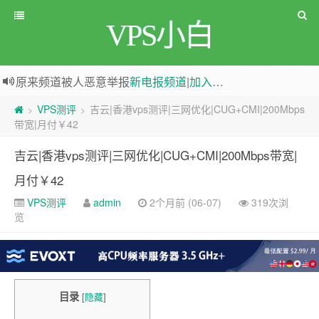
VPS小白
原来频道被人恶意举报
新电报频道
|
加入电报群
greenwebpage|香港|日本|新加坡|美国等多地vps测评|移动直连|1Gbps带宽|年付€29
VPS测评
吉云|香港vps测评|三网优化|CUG+CMI|200Mbps
>
>
带宽|月付￥42
吉云|香港vps测评|三网优化|CUG+CMI|200Mbps带宽|
月付￥42
VPS测评
admin
2个月前 (06-07)
319次浏
览
目录
[
隐藏
]