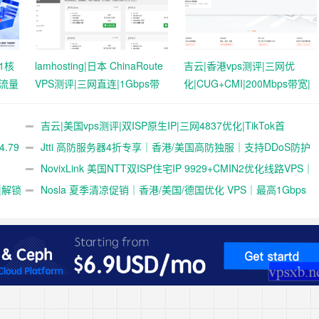
 1核
lamhosting|日本 ChinaRoute
吉云|香港vps测评|三网优
限流量
VPS测评|三网直连|1Gbps带
化|CUG+CMI|200Mbps带宽|
宽|月付￥7.99起|解锁奈飞
月付￥42
&ChatGPT
吉云|美国vps测评|双ISP原生IP|三网4837优化|TikTok首
.79
选|1T@1Gbps|月付￥42
Jtti 高防服务器4折专享｜香港/美国高防独服｜支持DDoS防护
与压力测试
NovixLink 美国NTT双ISP住宅IP 9929+CMIN2优化线路VPS｜
|解锁
192小众号段｜34元/月起
Nosla 夏季清凉促销｜香港/美国/德国优化 VPS｜最高1Gbps
带宽 | 259元/年起