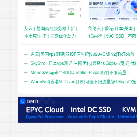
艾云 | 德国商务服务器上新 |
华纳云 | 香港/日本/美国 |
本土原生 IP | 三网优化助力
1G内存 | 50G SSD | 不
Tiktok业务 | 50 HKD/月起
| 首月19.9元起
吉云|英国vps测评|双ISP原生IP|9929+CMIN2|TikTok首
选|1T@1Gbps|月付￥47
SkyStroll|日本vps测评|三网优化|最高10Gbps带宽|月付$4
起
Mondoze|马来西亚IDC Static IP|vps测评|不限流量
@100Mbps|解锁奈飞&tiktok&chatgpt|电信直连
WormNet|香港NTT|vps测评|可选不限流量@1Gbps带宽
奈飞|部分地区移动直连