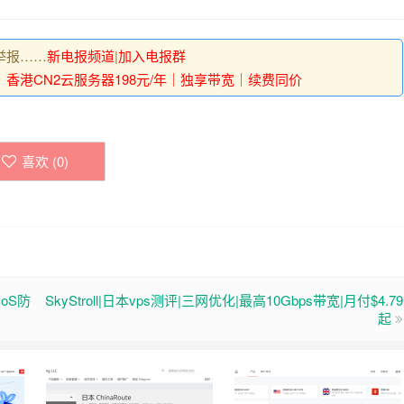
举报……
新电报频道
|
加入电报群
｜香港CN2云服务器198元/年｜独享带宽｜续费同价
喜欢 (
0
)
oS防
SkyStroll|日本vps测评|三网优化|最高10Gbps带宽|月付$4.79
起