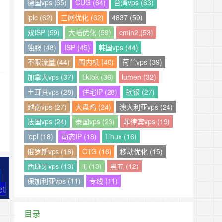
德国vps (65)
CUG (64)
台湾vps (63)
iplc (62)
三网优化 (62)
4837 (59)
双ISP (59)
大陆优化 (59)
cmin2 (53)
独服 (48)
ISP (45)
韩国vps (44)
不限流量 (44)
国内机 (40)
荷兰vps (39)
加拿大vps (37)
tiktok (36)
lumen (32)
土耳其vps (28)
住宅IP (28)
软银 (27)
越南vps (27)
大盘鸡 (24)
澳大利亚vps (24)
法国vps (24)
泰国vps (23)
菲律宾vps (19)
iepl (18)
动态IP (18)
Linux (16)
俄罗斯vps (16)
CTG (16)
移动优化 (15)
西班牙vps (13)
iij (13)
黑五 (12)
保加利亚vps (11)
专线 (11)
目录