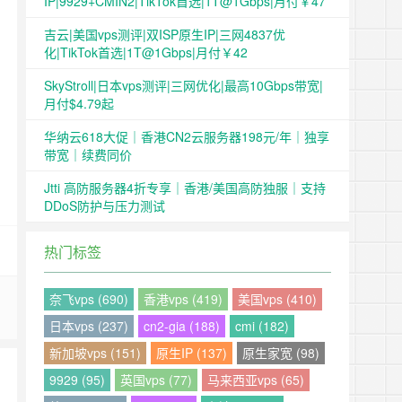
IP|9929+CMIN2|TikTok首选|1T@1Gbps|月付￥47
吉云|美国vps测评|双ISP原生IP|三网4837优
化|TikTok首选|1T@1Gbps|月付￥42
SkyStroll|日本vps测评|三网优化|最高10Gbps带宽|
月付$4.79起
华纳云618大促｜香港CN2云服务器198元/年｜独享
带宽｜续费同价
Jtti 高防服务器4折专享｜香港/美国高防独服｜支持
DDoS防护与压力测试
热门标签
奈飞vps (690)
香港vps (419)
美国vps (410)
日本vps (237)
cn2-gia (188)
cmi (182)
新加坡vps (151)
原生IP (137)
原生家宽 (98)
9929 (95)
英国vps (77)
马来西亚vps (65)