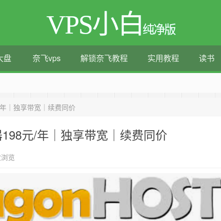
VPS小白
纯净版
大盘
奈飞vps
解锁奈飞教程
实用教程
读书
测评|移动直连|1Gbps带宽|年付€29
元/年｜独享带宽｜续费同价
器198元/年｜独享带宽｜续费同价
次浏览