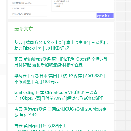
最新文章
艾云 | 德国商务服务器上新 | 本土原生 IP | 三网优化
助力Tiktok业务 | 50 HKD/月起
荫云|新加坡vps测评|原生IP|2T@1Gbps起|全场7折|
月付$7起|解锁新加坡流媒体|移动直连
华纳云 | 香港/日本/美国 | 1核 1G内存 | 50G SSD |
不限流量 | 首月19.9元起
lamhosting|日本 ChinaRoute VPS测评|三网直
连|1Gbps带宽|月付￥7.99起|解锁奈飞&ChatGPT
吉云|香港vps测评|三网优化|CUG+CMI|200Mbps带
宽|月付￥42
吉云|英国vps测评|双ISP原生