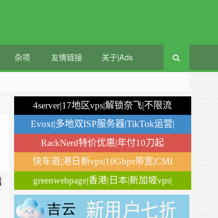
杂项
友情链接
关于|Ads
4server|17地区vps|解锁奈飞|不限流
量
Evoxt|多地双ISP服务器|TikTok运营|
月付$2.84
RackNerd特价优惠|年付10刀起
快车道|港日新vps|10Gbps带宽|CMI
greenwebpage|香港|日本|新加坡vps|
移动直连