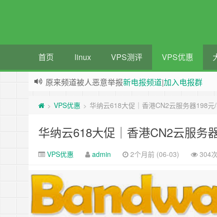
首页
linux
VPS测评
VPS优惠
原来频道被人恶意举报
新电报频道
|
加入电报群
greenwebpage|香港|日本|新加坡|美国等多地vps
VPS优惠
华纳云618大促｜香港CN2云服务器198
>
>
华纳云618大促｜香港CN2云服务
VPS优惠
admin
2个月前 (06-03)
304