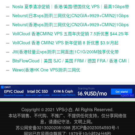
Nosla 夏季清凉促销｜香港/美国/德国优化 VPS｜最高1Gbps带
宽 | 259元/年起
Neburst|日本vps测评|三网优化|CN2GIA+9929+CMIN2|1Gbps
带宽|解锁奈飞&ChatGPT&TikTok
Neburst|香港vps测评|三网优化|CN2GIA+9929+CMIN2|1Gbps
带宽|解锁奈飞&ChatGPT&TikTok
VollCloud 香港CMIN2 VPS 五周年庆促销 7.5折优惠 $44.25/年
起
VollCloud 香港 CMIN2 VPS 新年促销 8 折优惠 $3.9/月起
Jtti|香港轻量云vps测评|三网直连|1C1G/200M独享优化带
宽/800G流量低至$4.3/月
BitsFlowCloud｜美国 SJC / 美国 FRM / 德国 FRA / 香港 CMI｜
新年大促｜年付低至 ¥79/年
Wawo|香港HK One VPS测评|三网优
化|CTGGIA+CUG+CMIN2|200Mbps带宽|年付￥70.5|
Copyright © 2021
VPS小白
. All Rights Reserved.
本站不销售、不代购、不推广、不提供任何支持，仅分享网络信
息，请遵纪守法、文明上网。
苏公网安备32130202081098
苏ICP备2023054593号-1
网站已在风雨中飘摇了: 1979天10小时24分9秒