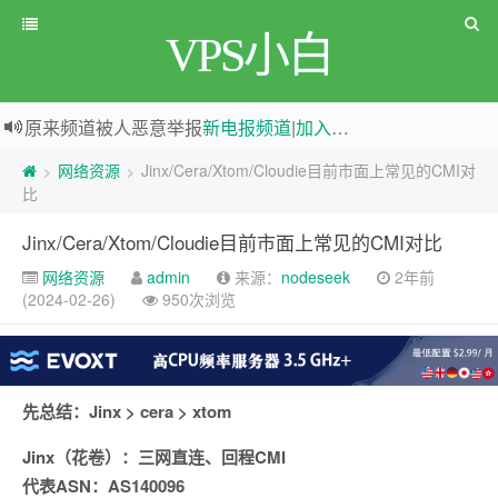
VPS小白
原来频道被人恶意举报
新电报频道
|
加入电报群
greenwebpage|香港|日本|新加坡|美国等多地vps测评|移动直连|1Gbps带宽|年付€29
网络资源
Jinx/Cera/Xtom/Cloudie目前市面上常见的CMI对
>
>
比
Jinx/Cera/Xtom/Cloudie目前市面上常见的CMI对比
网络资源
admin
来源：
nodeseek
2年前
(2024-02-26)
950次浏览
先总结：Jinx > cera > xtom
Jinx（花卷）：三网直连、回程CMI
代表ASN：AS140096