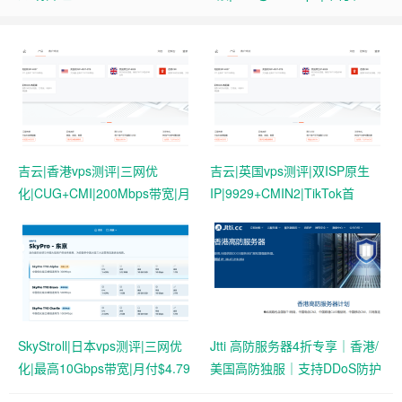
吉云|香港vps测评|三网优
吉云|英国vps测评|双ISP原生
化|CUG+CMI|200Mbps带宽|月
IP|9929+CMIN2|TikTok首
付￥42
选|1T@1Gbps|月付￥47
SkyStroll|日本vps测评|三网优
Jtti 高防服务器4折专享｜香港/
化|最高10Gbps带宽|月付$4.79
美国高防独服｜支持DDoS防护
起
与压力测试