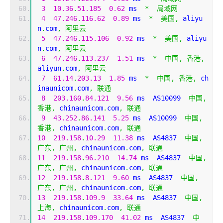
3
10.36
.
51.185
0.62
 ms  
*
局域网
4
47.246
.
116.62
0.89
 ms  
*
美国,
 aliyu
n
.
com
,
阿里云
5
47.246
.
115.106
0.92
 ms  
*
美国,
 aliyu
n
.
com
,
阿里云
6
47.246
.
113.237
1.51
 ms  
*
中国,
香港,
aliyun
.
com
,
阿里云
7
61.14
.
203.13
1.85
 ms  
*
中国,
香港,
 ch
inaunicom
.
com
,
联通
8
203.160
.
84.121
9.56
 ms  AS10099  
中国,
香港,
 chinaunicom
.
com
,
联通
9
43.252
.
86.141
5.25
 ms  AS10099  
中国,
香港,
 chinaunicom
.
com
,
联通
10
219.158
.
10.29
11.38
 ms  AS4837  
中国,
广东,
广州,
 chinaunicom
.
com
,
联通
11
219.158
.
96.210
14.74
 ms  AS4837  
中国,
广东,
广州,
 chinaunicom
.
com
,
联通
12
219.158
.
8.121
9.60
 ms  AS4837  
中国,
广东,
广州,
 chinaunicom
.
com
,
联通
13
219.158
.
109.9
33.64
 ms  AS4837  
中国,
上海,
 chinaunicom
.
com
,
联通
14
219.158
.
109.170
41.02
 ms  AS4837  
中