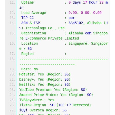
Uptime
:
0
 days 
17
 hour 
22
 m
in
Load
Average
:
0.00
,
0.00
,
0.00
 TCP CC               
:
 bbr
 ASN 
&
 ISP            
:
 AS45102
,
Alibaba
(
U
S
)
Technology
Co
.,
Ltd
.
Organization
:
Alibaba
.
com 
Singapo
re
 E
-
Commerce
Private
Limited
Location
:
Singapore
,
Singapor
e
/
 SG
Region
:
-------------------------------------------
---------------------------
Dazn
:
No
HotStar
:
Yes
(
Region
:
 SG
)
Disney
+:
Yes
(
Region
:
 SG
)
Netflix
:
Yes
(
Region
:
 SG
)
YouTube
Premium
:
Yes
(
Region
:
 SG
)
Amazon
Prime
Video
:
Yes
(
Region
:
 SG
)
TVBAnywhere
+:
Yes
Tiktok
Region
:
 SG 
(
IDC IP 
Detected
)
iQyi 
Oversea
Region
:
 SG