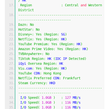
/
 HK
Region
:
Central
and
Western
District
-------------------------------------------
---------------------------
Dazn
:
No
HotStar
:
No
Disney
+:
Yes
(
Region
:
 SG
)
Netflix
:
Yes
(
Region
:
 HK
)
YouTube
Premium
:
Yes
(
Region
:
 HK
)
Amazon
Prime
Video
:
Yes
(
Region
:
 HK
)
TVBAnywhere
+:
No
Tiktok
Region
:
 HK 
(
IDC IP 
Detected
)
iQyi 
Oversea
Region
:
 HK
Viu
.
com
:
Yes
(
Region
:
 HK
)
YouTube
 CDN
:
Hong
Kong
Netflix
Preferred
 CDN
:
Frankfurt
Steam
Currency
:
 HKD
-------------------------------------------
---------------------------
 I
/
O 
Speed
(
1.0GB
)
:
127
 MB
/
s
 I
/
O 
Speed
(
1.0GB
)
:
116
 MB
/
s
 I
/
O 
Speed
(
1.0GB
)
:
116
 MB
/
s