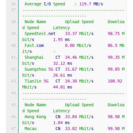
Average
 I
/
O 
Speed
:
119.7
 MB
/
s
-------------------------------------------
---------------------------
Node
Name
Upload
Speed
Downloa
d
Speed
Latency
Speedtest
.
net    
33.37
Mbit
/
s      
98.75
M
bit
/
s        
1.95
 ms     
Fast
.
com         
0.00
Mbit
/
s       
86.5
Mb
it
/
s         
-
Shanghai
     CT  
34.46
Mbit
/
s      
99.35
M
bit
/
s        
32.12
 ms    
Guangzhou
5G
 CT  
31.67
Mbit
/
s      
99.85
M
bit
/
s        
26.61
 ms    
TianJin
5G
   CT  
34.30
Mbit
/
s      
108.92
Mbit
/
s       
44.81
 ms    
-------------------------------------------
---------------------------
Node
Name
Upload
Speed
Downloa
d
Speed
Latency
Hong
Kong
    CN  
33.84
Mbit
/
s      
98.98
M
bit
/
s        
1.84
 ms     
Macau
        CN  
33.82
Mbit
/
s      
99.98
M