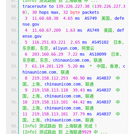
[
Info
]
测试路由
到
上海联通
中
...
traceroute to 
139.226
.
227.38
(
139.226
.
227.3
8
),
30
 hops max
,
32
byte
 packets
3
11.60
.
68.38
4.65
 ms  AS749  
美国,
 defe
nse
.
gov
4
11.60
.
67.209
1.63
 ms  AS749  
美国,
 def
ense
.
gov
5
116.251
.
83.221
2.65
 ms  AS45102  
日本,
东京都,
东京,
 aliyun
.
com
,
阿里云
6
203.160
.
66.29
7.22
 ms  AS10099  
日本,
东京都,
东京,
 chinaunicom
.
com
,
联通
7
61.14
.
201.129
5.20
 ms  
*
中国,
香港,
 c
hinaunicom
.
com
,
联通
8
219.158
.
112.253
40.90
 ms  AS4837  
中
国,
上海,
 chinaunicom
.
com
,
联通
9
219.158
.
113.118
39.43
 ms  AS4837  
中
国,
上海,
 chinaunicom
.
com
,
联通
10
219.158
.
113.101
44.42
 ms  AS4837  
中
国,
上海,
 chinaunicom
.
com
,
联通
11
219.158
.
113.101
37.79
 ms  AS4837  
中
国,
上海,
 chinaunicom
.
com
,
联通
[
Info
]
测试路由
到
上海联通
完成
！
[
Info
]
测试路由
到
上海联通
9929
中
...