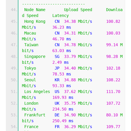
---------------------------
Node
Name
Upload
Speed
Downloa
d
Speed
Latency
Hong
Kong
    CN  
34.38
Mbit
/
s      
100.82
Mbit
/
s       
36.23
 ms    
Macau
        CN  
34.31
Mbit
/
s      
100.03
Mbit
/
s       
46.70
 ms    
Taiwan
       CN  
34.78
Mbit
/
s      
99.14
M
bit
/
s        
63.03
 ms    
Singapore
    SG  
33.79
Mbit
/
s      
98.28
M
bit
/
s        
2.49
 ms     
Tokyo
        JP  
34.40
Mbit
/
s      
102.18
Mbit
/
s       
78.53
 ms    
Seoul
        KR  
34.88
Mbit
/
s      
108.22
Mbit
/
s       
93.33
 ms    
Los
Angeles
  US  
37.62
Mbit
/
s      
111.70
Mbit
/
s       
169.93
 ms   
London
       UK  
35.75
Mbit
/
s      
107.72
Mbit
/
s       
234.50
 ms   
Frankfurt
    DE  
34.90
Mbit
/
s      
80.10
M
bit
/
s        
250.49
 ms   
France
       FR  
36.29
Mbit
/
s      
109.77