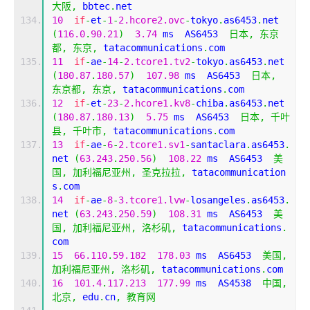
大阪,
 bbtec
.
net
10
if
-
et
-
1
-
2.hcore2.ovc
-
tokyo
.
as6453
.
net 
(
116.0
.
90.21
)
3.74
 ms  AS6453  
日本,
东京
都,
东京,
 tatacommunications
.
com
11
if
-
ae
-
14
-
2.tcore1.tv2
-
tokyo
.
as6453
.
net 
(
180.87
.
180.57
)
107.98
 ms  AS6453  
日本,
东京都,
东京,
 tatacommunications
.
com
12
if
-
et
-
23
-
2.hcore1.kv8
-
chiba
.
as6453
.
net 
(
180.87
.
180.13
)
5.75
 ms  AS6453  
日本,
千叶
县,
千叶市,
 tatacommunications
.
com
13
if
-
ae
-
6
-
2.tcore1.sv1
-
santaclara
.
as6453
.
net 
(
63.243
.
250.56
)
108.22
 ms  AS6453  
美
国,
加利福尼亚州,
圣克拉拉,
 tatacommunication
s
.
com
14
if
-
ae
-
8
-
3.tcore1.lvw
-
losangeles
.
as6453
.
net 
(
63.243
.
250.59
)
108.31
 ms  AS6453  
美
国,
加利福尼亚州,
洛杉矶,
 tatacommunications
.
com
15
66.110
.
59.182
178.03
 ms  AS6453  
美国,
加利福尼亚州,
洛杉矶,
 tatacommunications
.
com
16
101.4
.
117.213
177.99
 ms  AS4538  
中国,
北京,
 edu
.
cn
,
教育网