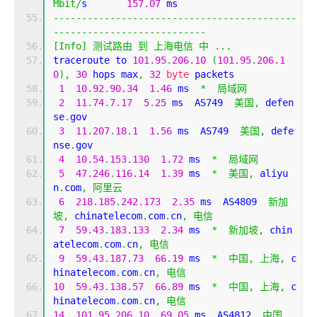
Mbit
/
s       
157.07
 ms   
-------------------------------------------
---------------------------
[
Info
]
测试路由
到
上海电信
中
...
traceroute to 
101.95
.
206.10
(
101.95
.
206.1
0
),
30
 hops max
,
32
byte
 packets
1
10.92
.
90.34
1.46
 ms  
*
局域网
2
11.74
.
7.17
5.25
 ms  AS749  
美国,
 defen
se
.
gov
3
11.207
.
18.1
1.56
 ms  AS749  
美国,
 defe
nse
.
gov
4
10.54
.
153.130
1.72
 ms  
*
局域网
5
47.246
.
116.14
1.39
 ms  
*
美国,
 aliyu
n
.
com
,
阿里云
6
218.185
.
242.173
2.35
 ms  AS4809  
新加
坡,
 chinatelecom
.
com
.
cn
,
电信
7
59.43
.
183.133
2.34
 ms  
*
新加坡,
 chin
atelecom
.
com
.
cn
,
电信
9
59.43
.
187.73
66.19
 ms  
*
中国,
上海,
 c
hinatelecom
.
com
.
cn
,
电信
10
59.43
.
138.57
66.89
 ms  
*
中国,
上海,
 c
hinatelecom
.
com
.
cn
,
电信
14
101.95
.
206.10
69.05
 ms  AS4812  
中国,