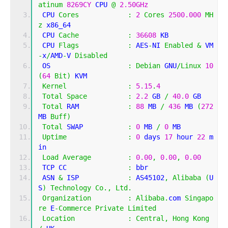
atinum
8269CY
 CPU 
@
2.50GHz
 CPU 
Cores
:
2
Cores
2500.000
MH
z
 x86_64
 CPU 
Cache
:
36608
 KB 
 CPU 
Flags
:
 AES
-
NI 
Enabled
&
 VM
-
x
/
AMD
-
V 
Disabled
 OS                   
:
Debian
 GNU
/
Linux
10
(
64
Bit
)
 KVM
Kernel
:
5.15
.
4
Total
Space
:
2.2
 GB 
/
40.0
 GB 
Total
 RAM            
:
88
 MB 
/
436
 MB 
(
272
MB 
Buff
)
Total
 SWAP           
:
0
 MB 
/
0
 MB
Uptime
:
0
 days 
17
 hour 
22
 m
in
Load
Average
:
0.00
,
0.00
,
0.00
 TCP CC               
:
 bbr
 ASN 
&
 ISP            
:
 AS45102
,
Alibaba
(
U
S
)
Technology
Co
.,
Ltd
.
Organization
:
Alibaba
.
com 
Singapo
re
 E
-
Commerce
Private
Limited
Location
:
Central
,
Hong
Kong