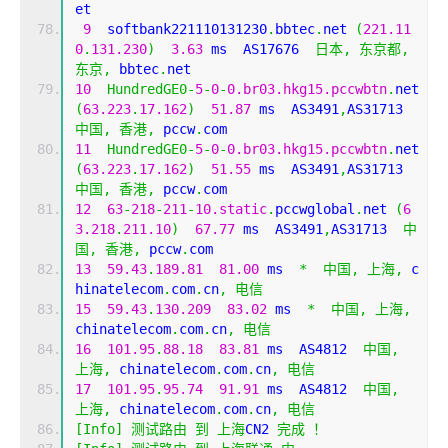
et
9
  softbank221110131230
.
bbtec
.
net 
(
221.11
0
.
131.230
)
3.63
 ms  AS17676  
日本,
东京都,
东京,
 bbtec
.
net
10
HundredGE0
-
5
-
0
-
0.br03.hkg15.pccwbtn
.
net 
(
63.223
.
17.162
)
51.87
 ms  AS3491
,
AS31713  
中国,
香港,
 pccw
.
com
11
HundredGE0
-
5
-
0
-
0.br03.hkg15.pccwbtn
.
net 
(
63.223
.
17.162
)
51.55
 ms  AS3491
,
AS31713  
中国,
香港,
 pccw
.
com
12
63
-
218
-
211
-
10.static
.
pccwglobal
.
net 
(
6
3.218
.
211.10
)
67.77
 ms  AS3491
,
AS31713  
中
国,
香港,
 pccw
.
com
13
59.43
.
189.81
81.00
 ms  
*
中国,
上海,
 c
hinatelecom
.
com
.
cn
,
电信
15
59.43
.
130.209
83.02
 ms  
*
中国,
上海,
chinatelecom
.
com
.
cn
,
电信
16
101.95
.
88.18
83.81
 ms  AS4812  
中国,
上海,
 chinatelecom
.
com
.
cn
,
电信
17
101.95
.
95.74
91.91
 ms  AS4812  
中国,
上海,
 chinatelecom
.
com
.
cn
,
电信
[
Info
]
测试路由
到
上海
CN2 
完成
！