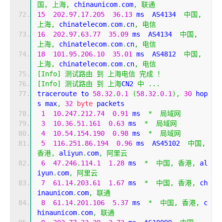
国,
上海,
 chinaunicom
.
com
,
联通
15
202.97
.
17.205
36.13
 ms  AS4134  
中国,
上海,
 chinatelecom
.
com
.
cn
,
电信
16
202.97
.
63.77
35.09
 ms  AS4134  
中国,
上海,
 chinatelecom
.
com
.
cn
,
电信
18
101.95
.
206.10
35.01
 ms  AS4812  
中国,
上海,
 chinatelecom
.
com
.
cn
,
电信
[
Info
]
测试路由
到
上海电信
完成
！
[
Info
]
测试路由
到
上海
CN2 
中
...
traceroute to 
58.32
.
0.1
(
58.32
.
0.1
),
30
 hop
s max
,
32
byte
 packets
1
10.247
.
212.74
0.91
 ms  
*
局域网
3
10.36
.
51.161
0.63
 ms  
*
局域网
4
10.54
.
154.190
0.98
 ms  
*
局域网
5
116.251
.
86.194
0.96
 ms  AS45102  
中国,
香港,
 aliyun
.
com
,
阿里云
6
47.246
.
114.1
1.28
 ms  
*
中国,
香港,
 al
iyun
.
com
,
阿里云
7
61.14
.
203.61
1.67
 ms  
*
中国,
香港,
 ch
inaunicom
.
com
,
联通
8
61.14
.
201.106
5.37
 ms  
*
中国,
香港,
 c
hinaunicom
.
com
,
联通