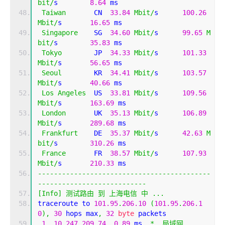
bit
/
s        
8.64
 ms     
Taiwan
       CN  
33.84
Mbit
/
s      
100.26
Mbit
/
s       
16.65
 ms    
Singapore
    SG  
34.60
Mbit
/
s      
99.65
M
bit
/
s        
35.83
 ms    
Tokyo
        JP  
34.33
Mbit
/
s      
101.33
Mbit
/
s       
56.65
 ms    
Seoul
        KR  
34.41
Mbit
/
s      
103.57
Mbit
/
s       
40.66
 ms    
Los
Angeles
  US  
33.81
Mbit
/
s      
109.56
Mbit
/
s       
163.69
 ms   
London
       UK  
35.13
Mbit
/
s      
106.89
Mbit
/
s       
289.68
 ms   
Frankfurt
    DE  
35.37
Mbit
/
s      
42.63
M
bit
/
s        
310.26
 ms   
France
       FR  
38.57
Mbit
/
s      
107.93
Mbit
/
s       
210.33
 ms   
-------------------------------------------
---------------------------
[
Info
]
测试路由
到
上海电信
中
...
traceroute to 
101.95
.
206.10
(
101.95
.
206.1
0
),
30
 hops max
,
32
byte
 packets
1
10.247
.
209.74
0.89
 ms  
*
局域网