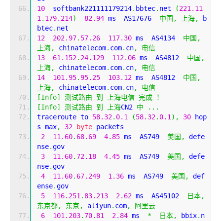
10
  softbank221111179214
.
bbtec
.
net 
(
221.11
1
.
179.214
)
82.94
 ms  AS17676  
中国,
上海,
 b
btec
.
net
12
202.97
.
57.26
117.30
 ms  AS4134  
中国,
上海,
 chinatelecom
.
com
.
cn
,
电信
13
61.152
.
24.129
112.06
 ms  AS4812  
中国,
上海,
 chinatelecom
.
com
.
cn
,
电信
14
101.95
.
95.25
103.12
 ms  AS4812  
中国,
上海,
 chinatelecom
.
com
.
cn
,
电信
[
Info
]
测试路由
到
上海电信
完成
！
[
Info
]
测试路由
到
上海
CN2 
中
...
traceroute to 
58.32
.
0.1
(
58.32
.
0.1
),
30
 hop
s max
,
32
byte
 packets
2
11.60
.
68.69
4.85
 ms  AS749  
美国,
 defe
nse
.
gov
3
11.60
.
72.18
4.45
 ms  AS749  
美国,
 defe
nse
.
gov
4
11.60
.
67.249
1.36
 ms  AS749  
美国,
 def
ense
.
gov
5
116.251
.
83.213
2.62
 ms  AS45102  
日本,
东京都,
东京,
 aliyun
.
com
,
阿里云
6
101.203
.
70.81
2.84
 ms  
*
日本,
 bbix
.
n