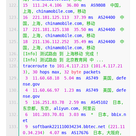
15
111.24
.
4.106
36.80
 ms  AS9808  
中国,
上海,
 chinamobile
.
com
,
移动
16
221.181
.
125.113
37.39
 ms  AS24400  
中
国,
上海,
 chinamobile
.
com
,
移动
17
221.181
.
125.138
35.50
 ms  AS24400  
中
国,
上海,
 chinamobile
.
com
,
移动
18
211.136
.
112.252
35.49
 ms  AS24400  
中
国,
上海,
 chinamobile
.
com
,
移动
[
Info
]
测试路由
到
上海移动
完成
！
[
Info
]
测试路由
到
北京教育网
中
...
traceroute to 
101.4
.
117.213
(
101.4
.
117.21
3
),
30
 hops max
,
32
byte
 packets
3
11.60
.
68.18
5.04
 ms  AS749  
美国,
 defe
nse
.
gov
4
11.60
.
66.97
1.23
 ms  AS749  
美国,
 defe
nse
.
gov
5
116.251
.
83.78
2.59
 ms  AS45102  
日本,
东京都,
东京,
 aliyun
.
com
,
阿里云
6
101.203
.
70.81
3.03
 ms  
*
日本,
 bbix
.
n
et
9
  softbank221110034234
.
bbtec
.
net 
(
221.11
0
.
34.234
)
4.07
 ms  AS17676  
日本,
大阪府,