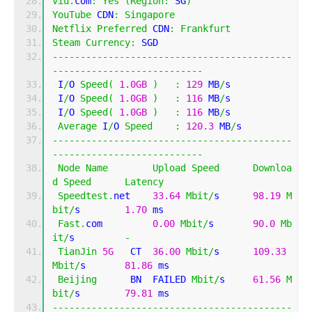
Viu
.
com
:
Yes
(
Region
:
 SG
)
YouTube
 CDN
:
Singapore
Netflix
Preferred
 CDN
:
Frankfurt
Steam
Currency
:
 SGD
-------------------------------------------
---------------------------
 I
/
O 
Speed
(
1.0GB
)
:
129
 MB
/
s
 I
/
O 
Speed
(
1.0GB
)
:
116
 MB
/
s
 I
/
O 
Speed
(
1.0GB
)
:
116
 MB
/
s
Average
 I
/
O 
Speed
:
120.3
 MB
/
s
-------------------------------------------
---------------------------
Node
Name
Upload
Speed
Downloa
d
Speed
Latency
Speedtest
.
net    
33.64
Mbit
/
s      
98.19
M
bit
/
s        
1.70
 ms     
Fast
.
com         
0.00
Mbit
/
s       
90.0
Mb
it
/
s         
-
TianJin
5G
   CT  
36.00
Mbit
/
s      
109.33
Mbit
/
s       
81.86
 ms    
Beijing
      BN  FAILED 
Mbit
/
s     
61.56
M
bit
/
s        
79.81
 ms    
-------------------------------------------