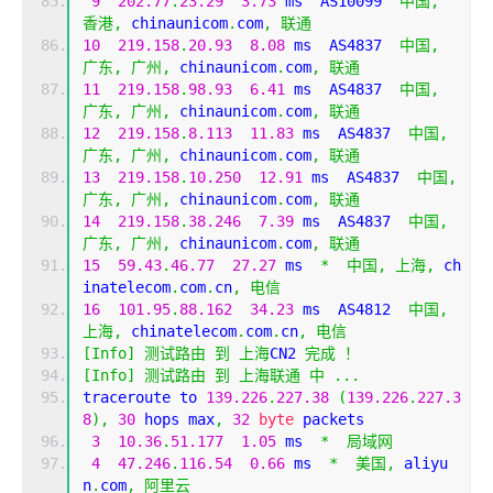
9
202.77
.
23.29
3.73
 ms  AS10099  
中国,
香港,
 chinaunicom
.
com
,
联通
10
219.158
.
20.93
8.08
 ms  AS4837  
中国,
广东,
广州,
 chinaunicom
.
com
,
联通
11
219.158
.
98.93
6.41
 ms  AS4837  
中国,
广东,
广州,
 chinaunicom
.
com
,
联通
12
219.158
.
8.113
11.83
 ms  AS4837  
中国,
广东,
广州,
 chinaunicom
.
com
,
联通
13
219.158
.
10.250
12.91
 ms  AS4837  
中国,
广东,
广州,
 chinaunicom
.
com
,
联通
14
219.158
.
38.246
7.39
 ms  AS4837  
中国,
广东,
广州,
 chinaunicom
.
com
,
联通
15
59.43
.
46.77
27.27
 ms  
*
中国,
上海,
 ch
inatelecom
.
com
.
cn
,
电信
16
101.95
.
88.162
34.23
 ms  AS4812  
中国,
上海,
 chinatelecom
.
com
.
cn
,
电信
[
Info
]
测试路由
到
上海
CN2 
完成
！
[
Info
]
测试路由
到
上海联通
中
...
traceroute to 
139.226
.
227.38
(
139.226
.
227.3
8
),
30
 hops max
,
32
byte
 packets
3
10.36
.
51.177
1.05
 ms  
*
局域网
4
47.246
.
116.54
0.66
 ms  
*
美国,
 aliyu
n
.
com
,
阿里云