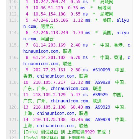
1
10.247
.
209.74
0.55
 ms  
*
局域网
3
10.36
.
51.129
0.36
 ms  
*
局域网
4
10.54
.
154.186
0.55
 ms  
*
局域网
5
47.246
.
115.106
1.12
 ms  
*
美国,
 aliyu
n
.
com
,
阿里云
6
47.246
.
113.249
1.70
 ms  
*
美国,
 aliyu
n
.
com
,
阿里云
7
61.14
.
203.169
2.40
 ms  
*
中国,
香港,
 c
hinaunicom
.
com
,
联通
8
61.14
.
201.102
6.70
 ms  
*
中国,
香港,
 c
hinaunicom
.
com
,
联通
9
202.77
.
23.161
2.80
 ms  AS10099  
中国,
香港,
 chinaunicom
.
com
,
联通
10
218.105
.
7.217
12.12
 ms  AS9929  
中国,
广东,
广州,
 chinaunicom
.
com
,
联通
11
218.105
.
2.129
5.47
 ms  AS9929  
中国,
广东,
广州,
 chinaunicom
.
com
,
联通
13
218.105
.
2.198
60.40
 ms  AS9929  
中国,
上海,
 chinaunicom
.
com
,
联通
14
210.13
.
75.138
33.46
 ms  AS9929  
中国,
上海,
 chinaunicom
.
com
,
联通
[
Info
]
测试路由
到
上海联通
9929
完成
！
[
Info
]
测试路由
到
上海移动
中
...