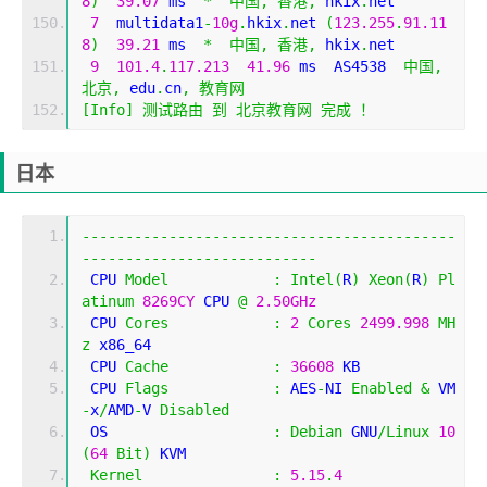
8
)
39.07
 ms  
*
中国,
香港,
 hkix
.
net
7
  multidata1
-
10g
.
hkix
.
net 
(
123.255
.
91.11
8
)
39.21
 ms  
*
中国,
香港,
 hkix
.
net
9
101.4
.
117.213
41.96
 ms  AS4538  
中国,
北京,
 edu
.
cn
,
教育网
[
Info
]
测试路由
到
北京教育网
完成
！
日本
-------------------------------------------
---------------------------
 CPU 
Model
:
Intel
(
R
)
Xeon
(
R
)
Pl
atinum
8269CY
 CPU 
@
2.50GHz
 CPU 
Cores
:
2
Cores
2499.998
MH
z
 x86_64
 CPU 
Cache
:
36608
 KB 
 CPU 
Flags
:
 AES
-
NI 
Enabled
&
 VM
-
x
/
AMD
-
V 
Disabled
 OS                   
:
Debian
 GNU
/
Linux
10
(
64
Bit
)
 KVM
Kernel
:
5.15
.
4