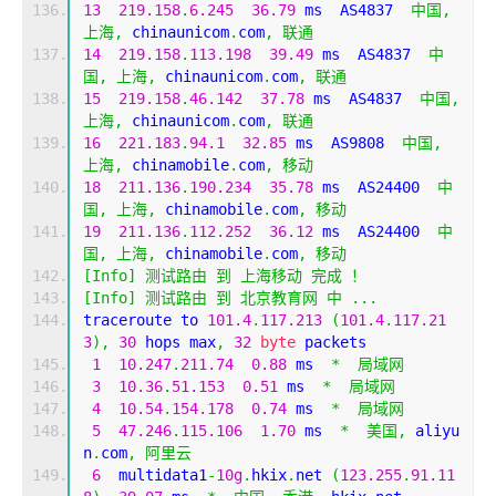
13
219.158
.
6.245
36.79
 ms  AS4837  
中国,
上海,
 chinaunicom
.
com
,
联通
14
219.158
.
113.198
39.49
 ms  AS4837  
中
国,
上海,
 chinaunicom
.
com
,
联通
15
219.158
.
46.142
37.78
 ms  AS4837  
中国,
上海,
 chinaunicom
.
com
,
联通
16
221.183
.
94.1
32.85
 ms  AS9808  
中国,
上海,
 chinamobile
.
com
,
移动
18
211.136
.
190.234
35.78
 ms  AS24400  
中
国,
上海,
 chinamobile
.
com
,
移动
19
211.136
.
112.252
36.12
 ms  AS24400  
中
国,
上海,
 chinamobile
.
com
,
移动
[
Info
]
测试路由
到
上海移动
完成
！
[
Info
]
测试路由
到
北京教育网
中
...
traceroute to 
101.4
.
117.213
(
101.4
.
117.21
3
),
30
 hops max
,
32
byte
 packets
1
10.247
.
211.74
0.88
 ms  
*
局域网
3
10.36
.
51.153
0.51
 ms  
*
局域网
4
10.54
.
154.178
0.74
 ms  
*
局域网
5
47.246
.
115.106
1.70
 ms  
*
美国,
 aliyu
n
.
com
,
阿里云
6
  multidata1
-
10g
.
hkix
.
net 
(
123.255
.
91.11