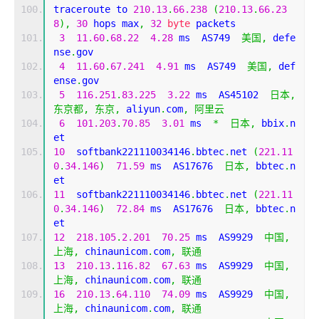
traceroute to 
210.13
.
66.238
(
210.13
.
66.23
8
),
30
 hops max
,
32
byte
 packets
3
11.60
.
68.22
4.28
 ms  AS749  
美国,
 defe
nse
.
gov
4
11.60
.
67.241
4.91
 ms  AS749  
美国,
 def
ense
.
gov
5
116.251
.
83.225
3.22
 ms  AS45102  
日本,
东京都,
东京,
 aliyun
.
com
,
阿里云
6
101.203
.
70.85
3.01
 ms  
*
日本,
 bbix
.
n
et
10
  softbank221110034146
.
bbtec
.
net 
(
221.11
0
.
34.146
)
71.59
 ms  AS17676  
日本,
 bbtec
.
n
et
11
  softbank221110034146
.
bbtec
.
net 
(
221.11
0
.
34.146
)
72.84
 ms  AS17676  
日本,
 bbtec
.
n
et
12
218.105
.
2.201
70.25
 ms  AS9929  
中国,
上海,
 chinaunicom
.
com
,
联通
13
210.13
.
116.82
67.63
 ms  AS9929  
中国,
上海,
 chinaunicom
.
com
,
联通
16
210.13
.
64.110
74.09
 ms  AS9929  
中国,
上海,
 chinaunicom
.
com
,
联通