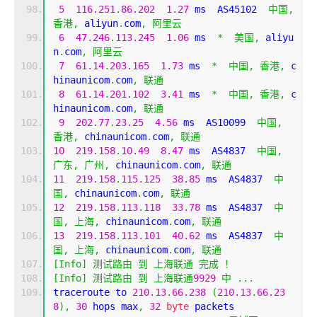
5
116.251
.
86.202
1.27
 ms  AS45102  
中国,
香港,
 aliyun
.
com
,
阿里云
6
47.246
.
113.245
1.06
 ms  
*
美国,
 aliyu
n
.
com
,
阿里云
7
61.14
.
203.165
1.73
 ms  
*
中国,
香港,
 c
hinaunicom
.
com
,
联通
8
61.14
.
201.102
3.41
 ms  
*
中国,
香港,
 c
hinaunicom
.
com
,
联通
9
202.77
.
23.25
4.56
 ms  AS10099  
中国,
香港,
 chinaunicom
.
com
,
联通
10
219.158
.
10.49
8.47
 ms  AS4837  
中国,
广东,
广州,
 chinaunicom
.
com
,
联通
11
219.158
.
115.125
38.85
 ms  AS4837  
中
国,
 chinaunicom
.
com
,
联通
12
219.158
.
113.118
33.78
 ms  AS4837  
中
国,
上海,
 chinaunicom
.
com
,
联通
13
219.158
.
113.101
40.62
 ms  AS4837  
中
国,
上海,
 chinaunicom
.
com
,
联通
[
Info
]
测试路由
到
上海联通
完成
！
[
Info
]
测试路由
到
上海联通
9929
中
...
traceroute to 
210.13
.
66.238
(
210.13
.
66.23
8
),
30
 hops max
,
32
byte
 packets