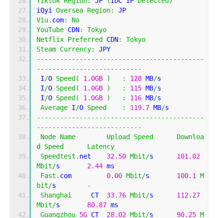
Tiktok
Region
:
 JP 
(
IDC IP 
Detected
)
iQyi 
Oversea
Region
:
 JP
Viu
.
com
:
No
YouTube
 CDN
:
Tokyo
Netflix
Preferred
 CDN
:
Tokyo
Steam
Currency
:
 JPY
-------------------------------------------
---------------------------
 I
/
O 
Speed
(
1.0GB
)
:
128
 MB
/
s
 I
/
O 
Speed
(
1.0GB
)
:
115
 MB
/
s
 I
/
O 
Speed
(
1.0GB
)
:
116
 MB
/
s
Average
 I
/
O 
Speed
:
119.7
 MB
/
s
-------------------------------------------
---------------------------
Node
Name
Upload
Speed
Downloa
d
Speed
Latency
Speedtest
.
net    
32.50
Mbit
/
s      
101.02
Mbit
/
s       
2.44
 ms     
Fast
.
com         
0.00
Mbit
/
s       
100.1
M
bit
/
s        
-
Shanghai
     CT  
33.76
Mbit
/
s      
112.27
Mbit
/
s       
80.87
 ms    
Guangzhou
5G
 CT  
28.02
Mbit
/
s      
90.25
M