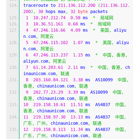
traceroute to 
211.136
.
112.200
(
211.136
.
112.
200
),
30
 hops max
,
32
byte
 packets
1
10.247
.
212.74
0.58
 ms  
*
局域网
3
10.36
.
51.161
0.68
 ms  
*
局域网
4
47.246
.
116.66
4.09
 ms  
*
美国,
 aliyu
n
.
com
,
阿里云
5
47.246
.
115.102
1.07
 ms  
*
美国,
 aliyu
n
.
com
,
阿里云
6
47.246
.
113.237
1.15
 ms  
*
中国,
香港,
aliyun
.
com
,
阿里云
7
61.14
.
203.61
2.11
 ms  
*
中国,
香港,
 ch
inaunicom
.
com
,
联通
8
203.160
.
84.121
3.38
 ms  AS10099  
中国,
香港,
 chinaunicom
.
com
,
联通
9
202.77
.
23.29
3.39
 ms  AS10099  
中国,
香港,
 chinaunicom
.
com
,
联通
10
219.158
.
10.61
11.51
 ms  AS4837  
中国,
香港,
 chinaunicom
.
com
,
联通
11
219.158
.
97.30
13.13
 ms  AS4837  
中国,
广东,
广州,
 chinaunicom
.
com
,
联通
12
219.158
.
8.113
11.34
 ms  AS4837  
中国,
广东,
广州,
 chinaunicom
.
com
,
联通