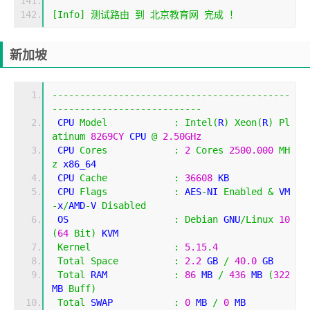
[
Info
]
测试路由
到
北京教育网
完成
！
新加坡
-------------------------------------------
---------------------------
 CPU 
Model
:
Intel
(
R
)
Xeon
(
R
)
Pl
atinum
8269CY
 CPU 
@
2.50GHz
 CPU 
Cores
:
2
Cores
2500.000
MH
z
 x86_64
 CPU 
Cache
:
36608
 KB 
 CPU 
Flags
:
 AES
-
NI 
Enabled
&
 VM
-
x
/
AMD
-
V 
Disabled
 OS                   
:
Debian
 GNU
/
Linux
10
(
64
Bit
)
 KVM
Kernel
:
5.15
.
4
Total
Space
:
2.2
 GB 
/
40.0
 GB 
Total
 RAM            
:
86
 MB 
/
436
 MB 
(
322
MB 
Buff
)
Total
 SWAP           
:
0
 MB 
/
0
 MB