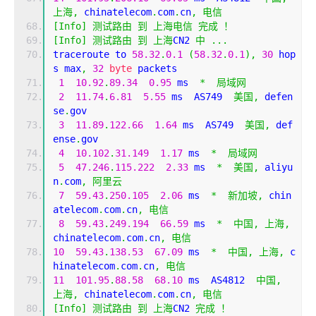
上海,
 chinatelecom
.
com
.
cn
,
电信
[
Info
]
测试路由
到
上海电信
完成
！
[
Info
]
测试路由
到
上海
CN2 
中
...
traceroute to 
58.32
.
0.1
(
58.32
.
0.1
),
30
 hop
s max
,
32
byte
 packets
1
10.92
.
89.34
0.95
 ms  
*
局域网
2
11.74
.
6.81
5.55
 ms  AS749  
美国,
 defen
se
.
gov
3
11.89
.
122.66
1.64
 ms  AS749  
美国,
 def
ense
.
gov
4
10.102
.
31.149
1.17
 ms  
*
局域网
5
47.246
.
115.222
2.33
 ms  
*
美国,
 aliyu
n
.
com
,
阿里云
7
59.43
.
250.105
2.06
 ms  
*
新加坡,
 chin
atelecom
.
com
.
cn
,
电信
8
59.43
.
249.194
66.59
 ms  
*
中国,
上海,
chinatelecom
.
com
.
cn
,
电信
10
59.43
.
138.53
67.09
 ms  
*
中国,
上海,
 c
hinatelecom
.
com
.
cn
,
电信
11
101.95
.
88.58
68.10
 ms  AS4812  
中国,
上海,
 chinatelecom
.
com
.
cn
,
电信
[
Info
]
测试路由
到
上海
CN2 
完成
！