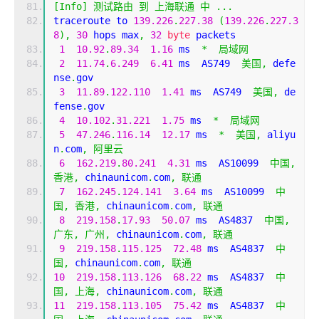
[
Info
]
测试路由
到
上海联通
中
...
traceroute to 
139.226
.
227.38
(
139.226
.
227.3
8
),
30
 hops max
,
32
byte
 packets
1
10.92
.
89.34
1.16
 ms  
*
局域网
2
11.74
.
6.249
6.41
 ms  AS749  
美国,
 defe
nse
.
gov
3
11.89
.
122.110
1.41
 ms  AS749  
美国,
 de
fense
.
gov
4
10.102
.
31.221
1.75
 ms  
*
局域网
5
47.246
.
116.14
12.17
 ms  
*
美国,
 aliyu
n
.
com
,
阿里云
6
162.219
.
80.241
4.31
 ms  AS10099  
中国,
香港,
 chinaunicom
.
com
,
联通
7
162.245
.
124.141
3.64
 ms  AS10099  
中
国,
香港,
 chinaunicom
.
com
,
联通
8
219.158
.
17.93
50.07
 ms  AS4837  
中国,
广东,
广州,
 chinaunicom
.
com
,
联通
9
219.158
.
115.125
72.48
 ms  AS4837  
中
国,
 chinaunicom
.
com
,
联通
10
219.158
.
113.126
68.22
 ms  AS4837  
中
国,
上海,
 chinaunicom
.
com
,
联通
11
219.158
.
113.105
75.42
 ms  AS4837  
中