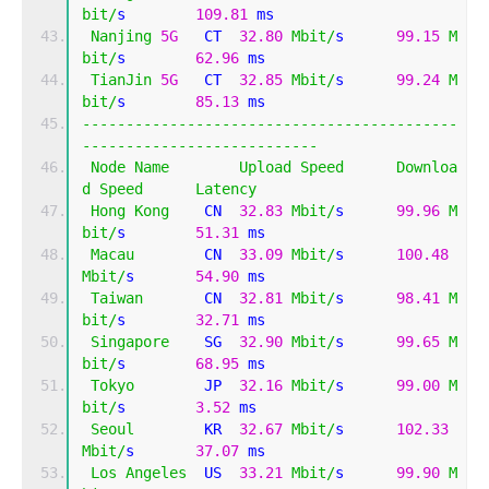
bit
/
s        
109.81
 ms   
Nanjing
5G
   CT  
32.80
Mbit
/
s      
99.15
M
bit
/
s        
62.96
 ms    
TianJin
5G
   CT  
32.85
Mbit
/
s      
99.24
M
bit
/
s        
85.13
 ms    
-------------------------------------------
---------------------------
Node
Name
Upload
Speed
Downloa
d
Speed
Latency
Hong
Kong
    CN  
32.83
Mbit
/
s      
99.96
M
bit
/
s        
51.31
 ms    
Macau
        CN  
33.09
Mbit
/
s      
100.48
Mbit
/
s       
54.90
 ms    
Taiwan
       CN  
32.81
Mbit
/
s      
98.41
M
bit
/
s        
32.71
 ms    
Singapore
    SG  
32.90
Mbit
/
s      
99.65
M
bit
/
s        
68.95
 ms    
Tokyo
        JP  
32.16
Mbit
/
s      
99.00
M
bit
/
s        
3.52
 ms     
Seoul
        KR  
32.67
Mbit
/
s      
102.33
Mbit
/
s       
37.07
 ms    
Los
Angeles
  US  
33.21
Mbit
/
s      
99.90
M