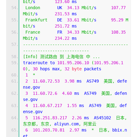
bit
/
s        
123.60
 ms   
London
       UK  
34.13
Mbit
/
s      
107.77
Mbit
/
s       
231.53
 ms   
Frankfurt
    DE  
33.61
Mbit
/
s      
95.29
M
bit
/
s        
251.72
 ms   
France
       FR  
34.33
Mbit
/
s      
108.35
Mbit
/
s       
234.22
 ms   
-------------------------------------------
---------------------------
[
Info
]
测试路由
到
上海电信
中
...
traceroute to 
101.95
.
206.10
(
101.95
.
206.1
0
),
30
 hops max
,
32
byte
 packets
1
*
2
11.60
.
72.53
3.98
 ms  AS749  
美国,
 defe
nse
.
gov
3
11.60
.
72.6
4.60
 ms  AS749  
美国,
 defen
se
.
gov
4
11.60
.
67.217
1.55
 ms  AS749  
美国,
 def
ense
.
gov
5
116.251
.
83.217
2.26
 ms  AS45102  
日本,
东京都,
东京,
 aliyun
.
com
,
阿里云
6
101.203
.
70.81
2.97
 ms  
*
日本,
 bbix
.
n
et