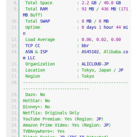
Total
Space
:
2.2
 GB 
/
40.0
 GB 
Total
 RAM            
:
92
 MB 
/
436
 MB 
(
171
MB 
Buff
)
Total
 SWAP           
:
0
 MB 
/
0
 MB
Uptime
:
0
 days 
1
 hour 
44
 mi
n
Load
Average
:
0.06
,
0.02
,
0.00
 TCP CC               
:
 bbr
 ASN 
&
 ISP            
:
 AS45102
,
Alibaba
.
co
m LLC
Organization
:
 ALICLOUD
-
JP
Location
:
Tokyo
,
Japan
/
 JP
Region
:
Tokyo
-------------------------------------------
---------------------------
Dazn
:
No
HotStar
:
No
Disney
+:
No
Netflix
:
Originals
Only
YouTube
Premium
:
Yes
(
Region
:
 JP
)
Amazon
Prime
Video
:
Yes
(
Region
:
 JP
)
TVBAnywhere
+:
Yes