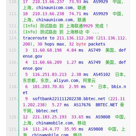
17
210.13
.
66.237
73.93
 ms  AS9929  
中国,
上海,
 chinaunicom
.
com
,
联通
18
210.13
.
66.238
74.71
 ms  AS9929  
中国,
上海,
 chinaunicom
.
com
,
联通
[
Info
]
测试路由
到
上海联通
9929
完成
！
[
Info
]
测试路由
到
上海移动
中
...
traceroute to 
211.136
.
112.200
(
211.136
.
112.
200
),
30
 hops max
,
32
byte
 packets
3
11.60
.
68.198
4.84
 ms  AS749  
美国,
 def
ense
.
gov
4
11.60
.
66.209
1.27
 ms  AS749  
美国,
 def
ense
.
gov
5
116.251
.
83.213
2.38
 ms  AS45102  
日本,
东京都,
东京,
 aliyun
.
com
,
阿里云
6
101.203
.
70.81
2.95
 ms  
*
日本,
 bbix
.
n
et
9
  softbank221111202238
.
bbtec
.
net 
(
221.11
1
.
202.238
)
5.27
 ms  AS17676  BBTEC
.
NET 
骨
干网,
 bbtec
.
net
12
221.183
.
25.193
33.65
 ms  AS9808  
中国,
上海,
 chinamobile
.
com
,
移动
14
111.24
.
4.77
35.95
 ms  AS9808  
中国,
上
海,
 chinamobile
.
com
,
移动