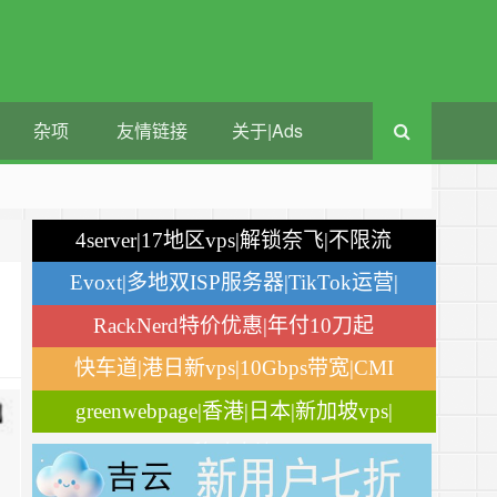
杂项
友情链接
关于|Ads
4server|17地区vps|解锁奈飞|不限流
量
Evoxt|多地双ISP服务器|TikTok运营|
月付$2.84
RackNerd特价优惠|年付10刀起
快车道|港日新vps|10Gbps带宽|CMI
greenwebpage|香港|日本|新加坡vps|
移动直连