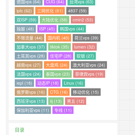
德国vps (64)
CUG (64)
台湾vps (63)
iplc (62)
三网优化 (61)
4837 (59)
双ISP (59)
大陆优化 (58)
cmin2 (53)
独服 (48)
ISP (45)
韩国vps (44)
不限流量 (44)
国内机 (40)
荷兰vps (39)
加拿大vps (37)
tiktok (35)
lumen (32)
土耳其vps (28)
住宅IP (28)
软银 (27)
越南vps (27)
大盘鸡 (24)
澳大利亚vps (24)
法国vps (24)
泰国vps (23)
菲律宾vps (19)
iepl (18)
动态IP (18)
Linux (16)
俄罗斯vps (16)
CTG (16)
移动优化 (15)
西班牙vps (13)
iij (13)
黑五 (12)
保加利亚vps (11)
专线 (11)
目录