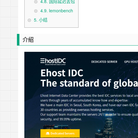
4.8.
国际延迟丢包
4.9.
lemonbench
5.
小结
介绍