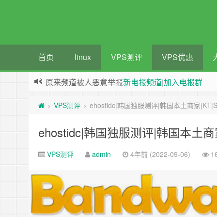
首页
linux
VPS测评
VPS优惠
原来频道被人恶意举报
新电报频道
|
加入电报群
greenwebpage|香港|日本|新加坡|美国等多地vps
VPS测评
ehostidc|韩国独服测评|韩国本土商家|KT|
>
>
ehostidc|韩国独服测评|韩国本土商
VPS测评
admin
4年前 (2022-09-06)
1