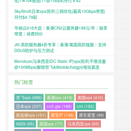
化|TikTok首选|1T@1Gbps|月付￥42
SkyStroll|日本vps测评|三网优化|最高10Gbps带宽|
月付$4.79起
华纳云618大促｜香港CN2云服务器198元/年｜独享
带宽｜续费同价
Jtti 高防服务器4折专享｜香港/美国高防独服｜支持
DDoS防护与压力测试
Mondoze|马来西亚IDC Static IP|vps测评|不限流量
@100Mbps|解锁奈飞&tiktok&chatgpt|电信直连
热门标签
奈飞vps (689)
香港vps (419)
美国vps (410)
日本vps (237)
cn2-gia (188)
cmi (182)
新加坡vps (151)
原生IP (136)
原生家宽 (98)
9929 (95)
英国vps (77)
马来西亚vps (65)