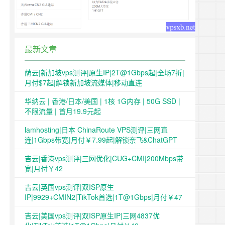
最新文章
荫云|新加坡vps测评|原生IP|2T@1Gbps起|全场7折|
月付$7起|解锁新加坡流媒体|移动直连
华纳云 | 香港/日本/美国 | 1核 1G内存 | 50G SSD |
不限流量 | 首月19.9元起
lamhosting|日本 ChinaRoute VPS测评|三网直
连|1Gbps带宽|月付￥7.99起|解锁奈飞&ChatGPT
吉云|香港vps测评|三网优化|CUG+CMI|200Mbps带
宽|月付￥42
吉云|英国vps测评|双ISP原生
IP|9929+CMIN2|TikTok首选|1T@1Gbps|月付￥47
吉云|美国vps测评|双ISP原生IP|三网4837优