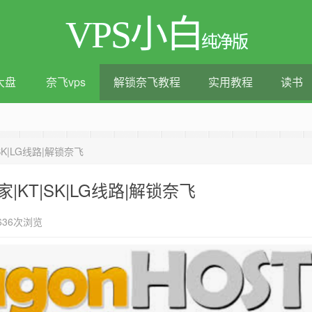
VPS小白
纯净版
大盘
奈飞vps
解锁奈飞教程
实用教程
读书
测评|移动直连|1Gbps带宽|年付€29
SK|LG线路|解锁奈飞
家|KT|SK|LG线路|解锁奈飞
636次浏览