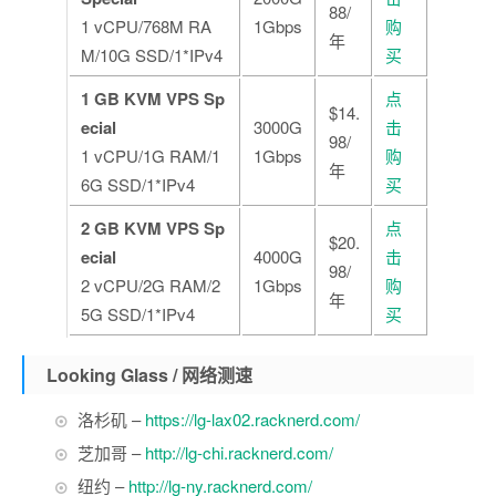
88/
1 vCPU/768M RA
1Gbps
购
年
M/10G SSD/1*IPv4
买
1 GB KVM VPS Sp
点
$14.
ecial
3000G
击
98/
1 vCPU/1G RAM/1
1Gbps
购
年
6G SSD/1*IPv4
买
2 GB KVM VPS Sp
点
$20.
ecial
4000G
击
98/
2 vCPU/2G RAM/2
1Gbps
购
年
5G SSD/1*IPv4
买
Looking Glass / 网络测速
洛杉矶 –
https://lg-lax02.racknerd.com/
芝加哥 –
http://lg-chi.racknerd.com/
纽约 –
http://lg-ny.racknerd.com/