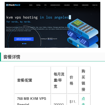
套餐详情
购
每月流
价
买
套餐/配置
量/带
格
链
宽
接
768 MB KVM VPS
点
$11.
Special
2000G
击