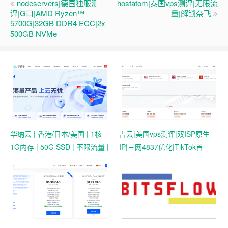
nodeservers|德国独服测
hostatom|泰国vps测评|无限流
评|G口|AMD Ryzen™
量|解锁奈飞
5700G|32GB DDR4 ECC|2x
500GB NVMe
华纳云 | 香港/日本/美国 | 1核
吉云|美国vps测评|双ISP原生
1G内存 | 50G SSD | 不限流量 |
IP|三网4837优化|TikTok首
首月19.9元起
选|1T@1Gbps|月付￥42