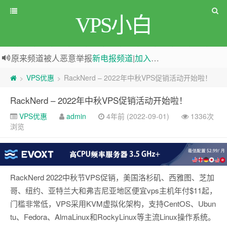
VPS小白
原来频道被人恶意举报
新电报频道
|
加入电报群
greenwebpage|香港|日本|新加坡|美国等多地vps测评|移动直连|1Gbps带宽|年付€29
VPS优惠
RackNerd – 2022年中秋VPS促销活动开始啦！
>
>
RackNerd – 2022年中秋VPS促销活动开始啦！
VPS优惠
admin
4年前 (2022-09-01)
1336次
浏览
RackNerd 2022中秋节VPS促销，美国洛杉矶、西雅图、芝加
哥、纽约、亚特兰大和弗吉尼亚地区便宜vps主机年付$11起，
门槛非常低，VPS采用KVM虚拟化架构，支持CentOS、Ubun
tu、Fedora、AlmaLinux和RockyLinux等主流Linux操作系统。