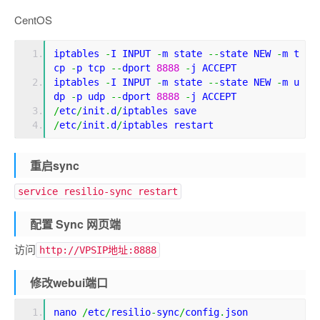
CentOS
iptables 
-
I INPUT 
-
m state 
--
state NEW 
-
m t
cp 
-
p tcp 
--
dport 
8888
-
j ACCEPT
iptables 
-
I INPUT 
-
m state 
--
state NEW 
-
m u
dp 
-
p udp 
--
dport 
8888
-
j ACCEPT
/
etc
/
init
.
d
/
iptables save
/
etc
/
init
.
d
/
iptables restart
重启sync
service resilio-sync restart
配置 Sync 网页端
访问
http://VPSIP地址:8888
修改webui端口
nano 
/
etc
/
resilio
-
sync
/
config
.
json