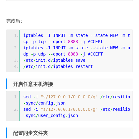
完成后：
iptables 
-
I INPUT 
-
m state 
--
state NEW 
-
m t
cp 
-
p tcp 
--
dport 
8888
-
j ACCEPT
iptables 
-
I INPUT 
-
m state 
--
state NEW 
-
m u
dp 
-
p udp 
--
dport 
8888
-
j ACCEPT
/
etc
/
init
.
d
/
iptables save
/
etc
/
init
.
d
/
iptables restart
开启任意主机连接
sed 
-
i 
"s/127.0.0.1/0.0.0.0/g"
/
etc
/
resilio
-
sync
/
config
.
json
sed 
-
i 
"s/127.0.0.1/0.0.0.0/g"
/
etc
/
resilio
-
sync
/
user_config
.
json
配置同步文件夹