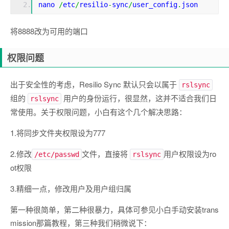
nano 
/
etc
/
resilio
-
sync
/
user_config
.
json
将8888改为可用的端口
权限问题
出于安全性的考虑，Resilio Sync 默认只会以属于
rslsync
组的
用户的身份运行，很显然，这并不适合我们日
rslsync
常使用。关于权限问题，小白有这个几个解决思路：
1.将同步文件夹权限设为777
2.修改
文件，直接将
用户权限设为ro
/etc/passwd
rslsync
ot权限
3.精细一点，修改用户及用户组归属
第一种很简单，第二种很暴力，具体可参见小白手动安装trans
mission那篇教程，第三种我们稍微说下：