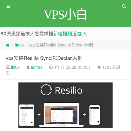
VPS小白
原来频道被人恶意举报
新电报频道
|
加入电报群
greenwebpage|香港|日本|新加坡|美国等多地vps测评|移动直连|1Gbps带宽|年付€29
linux
vps安装Resilio Sync|以Debian为例
>
>
vps安装Resilio Sync|以Debian为例
linux
admin
4年前 (2022-05-03)
1736次浏
览