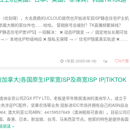
UD（优刻得），大名鼎鼎的UCLOUD居然也开始进军双ISP静态住宅IP主机
浓眉大眼的家伙咋也……哈哈。 营销账号总被封？TK直播频繁掉线？
ISP静态住宅IP类VPS】一招解决： ❌ 动态IP跳变 → ✅ 固定地址长期可信
→ ✅ 本地化IP秒级响应 ❌ 隐私无保障 → ✅ 住宅IP隐匿真实轨迹 ❌……
1年前 (2025-06-18)
0
个赞
加拿大|各国原生IP家宽ISP及商宽ISP IP|TIKTOK
是澳洲全资公司ZGX PTY LTD，老板是早年移居澳洲的澳洲华人，成立于
司业务涉足PC配件，坚果农场等业务;现新进IDC市场并拥有自己的ASN自治
964; 澳大利亚公司ABN：44159537649（澳洲税局可查询）。目前公司
国、香港、日本，新加坡、台湾、马来西亚节点。他家的特色是提供各国
续阅读 »