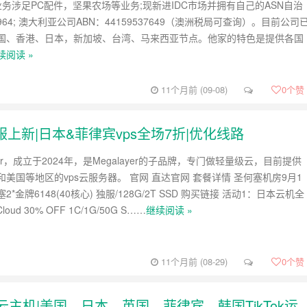
司业务涉足PC配件，坚果农场等业务;现新进IDC市场并拥有自己的ASN自治
964; 澳大利亚公司ABN：44159537649（澳洲税局可查询）。目前公司
国、香港、日本，新加坡、台湾、马来西亚节点。他家的特色是提供各国
续阅读 »
11个月前 (09-08)
0
个赞
塞独服上新|日本&菲律宾vps全场7折|优化线路
layer，成立于2024年，是Megalayer的子品牌，专门做轻量级云，目前提供
美国等地区的vps云服务器。 官网 直达官网 套餐详情 圣何塞机房9月1
*金牌6148(40核心) 独服/128G/2T SSD 购买链接 活动1：日本云机全
Cloud 30% OFF 1C/1G/50G S……
继续阅读 »
11个月前 (08-29)
0
个赞
轻量云主机|美国、日本、英国、菲律宾、韩国TikTok运