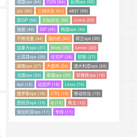
德国vps (64)
CUG (64)
台湾vps (63)
iplc (62)
三网优化 (61)
4837 (59)
双ISP (59)
大陆优化 (58)
cmin2 (53)
独服 (48)
ISP (45)
韩国vps (44)
不限流量 (44)
国内机 (40)
荷兰vps (39)
加拿大vps (37)
tiktok (35)
lumen (32)
土耳其vps (28)
住宅IP (28)
软银 (27)
越南vps (27)
大盘鸡 (24)
澳大利亚vps (24)
法国vps (24)
泰国vps (23)
菲律宾vps (19)
iepl (18)
动态IP (18)
Linux (16)
俄罗斯vps (16)
CTG (16)
移动优化 (15)
西班牙vps (13)
iij (13)
黑五 (12)
保加利亚vps (11)
专线 (11)
概