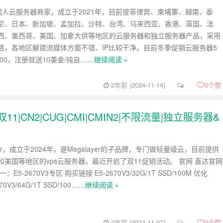
，国人云服务器商家，成立于2021年，目前提菲律宾、柬埔寨、越南、泰
尼、日本、新加坡、孟加拉、沙特、台湾、马来西亚、香港、英国、法
西、墨西哥、美国、加拿大供等地区的云服务器和独立服务器产品，采用
er网络，各地区解锁流媒体方面不错、IP比较干净。目前冬季促销云服务器5
100，注册就送10美金/纯自……
继续阅读 »
2年前 (2024-11-14)
0
个赞
国|双11|CN2|CUG|CMI|CMIN2|不限流量|独立服务器&
layer，成立于2024年，是Megalayer的子品牌，专门做轻量级云，目前提供
和美国等地区的vps云服务器。最近开启了双11促销活动。 官网 直达官网
E5-2670V3专区 购买链接 E5-2670V3/32G/1T SSD/100M 优化
670V3/64G/1T SSD/100……
继续阅读 »
2年前 (2024-11-07)
0
个赞