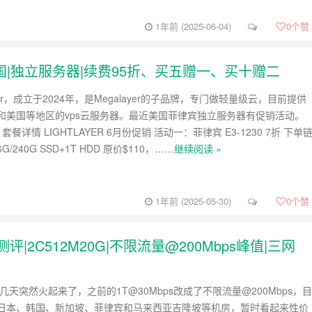
1年前 (2025-06-04)
0
个赞
宾|美国|独立服务器|续费95折、买五赠一、买十赠二
layer，成立于2024年，是Megalayer的子品牌，专门做轻量级云，目前提供
和美国等地区的vps云服务器。最近美国菲律宾独立服务器有促销活动。
套餐详情 LIGHTLAYER 6月份促销 活动一：菲律宾 E3-1230 7折 下单
16G/240G SSD+1T HDD 原价$110，……
继续阅读 »
1年前 (2025-05-30)
0
个赞
评|2C512M20G|不限流量@200Mbps峰值|三网
几天突然火起来了，之前的1T@30Mbps改成了不限流量@200Mbps，目
日本、韩国、新加坡、菲律宾和马来西亚吉隆坡等机房，暂时看起来性价