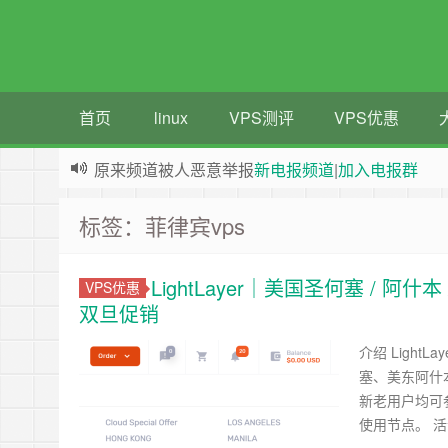
首页
linux
VPS测评
VPS优惠
原来频道被人恶意举报
新电报频道
|
加入电报群
greenwebpage|香港|日本|新加坡|美国等多地vps
标签：菲律宾vps
LightLayer｜美国圣何塞 / 阿什本
VPS优惠
双旦促销
介绍 LightL
塞、美东阿什本
新老用户均可
使用节点。 活动时