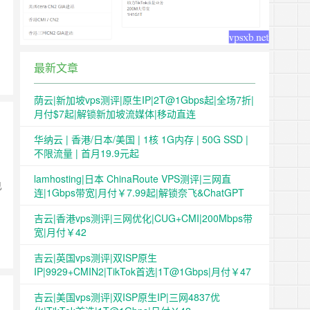
最新文章
荫云|新加坡vps测评|原生IP|2T@1Gbps起|全场7折|
月付$7起|解锁新加坡流媒体|移动直连
华纳云 | 香港/日本/美国 | 1核 1G内存 | 50G SSD |
不限流量 | 首月19.9元起
lamhosting|日本 ChinaRoute VPS测评|三网直
已
连|1Gbps带宽|月付￥7.99起|解锁奈飞&ChatGPT
吉云|香港vps测评|三网优化|CUG+CMI|200Mbps带
宽|月付￥42
吉云|英国vps测评|双ISP原生
IP|9929+CMIN2|TikTok首选|1T@1Gbps|月付￥47
吉云|美国vps测评|双ISP原生IP|三网4837优