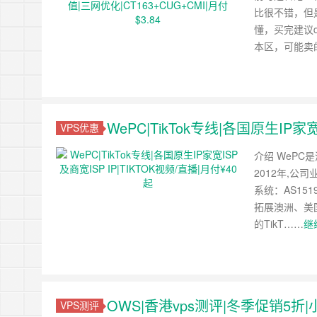
比很不错，但
懂，买完建议
本区，可能卖
WePC|TikTok专线|各国原生IP家宽
VPS优惠
介绍 WePC
2012年,公
系统：AS151
拓展澳洲、美
的TikT……
继
OWS|香港vps测评|冬季促销5折
VPS测评