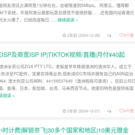
是网友测试占满带宽1分钟左右，会被限速到5Mbps。 阿里云，懂得都
dd下系统，毕竟阿里云盾那玩意总感觉不是很舒服……还有国内站香港日
的太火爆了，已经改成每日……
继续阅读 »
2年前 (2024-12-28)
0
个赞
ISP及商宽ISP IP|TIKTOK视频/直播|月付¥40起
是澳洲全资公司ZGX PTY LTD，老板是早年移居澳洲的澳洲华人，成立于
司业务涉足PC配件，坚果农场等业务;现新进IDC市场并拥有自己的ASN自治
964; 澳大利亚公司ABN：44159537649（澳洲税局可查询）。目前公司
国、香港、日本，新加坡、台湾、马来西亚节点。他家的特色是提供各国
续阅读 »
2年前 (2024-12-21)
0
个赞
|小时计费|解锁奈飞|30多个国家和地区|10美元赠金