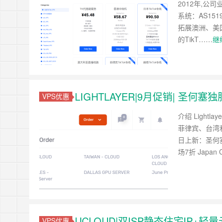
2012年,公
系统：AS151
拓展澳洲、美
的TikT……
继
LIGHTLAYER|9月促销| 圣何
VPS优惠
介绍 Light
菲律宾、台湾和
日上新：圣何塞2
场7折 Japan 
UCLOUD|双ISP静态住宅IP+
VPS优惠