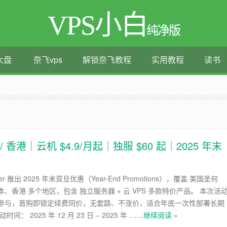
VPS小白
纯净版
大盘
奈飞vps
解锁奈飞教程
实用教程
读书
测评|移动直连|1Gbps带宽|年付€29
 / 香港｜云机 $4.9/月起｜独服 $60 起｜2025 年末
ayer 推出 2025 年末双旦优惠（Year-End Promotions），覆盖 美国圣何
、香港 多个地区，包含 独立服务器 + 云 VPS 多款特价产品。 本次活
参与，首购即锁定续费同价，无套路、不涨价，适合年底一次性部署长期
间： 2025 年 12 月 23 日 – 2025 年 ……
继续阅读 »