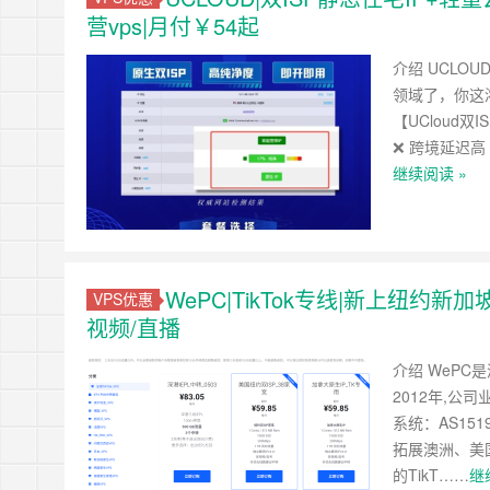
营vps|月付￥54起
介绍 UCLO
领域了，你这
【UCloud双
❌ 跨境延迟高 
继续阅读 »
WePC|TikTok专线|新上纽约新加坡
VPS优惠
视频/直播
介绍 WePC
2012年,公
系统：AS151
拓展澳洲、美
的TikT……
继