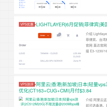
LIGHTLAYER|6月促销|菲律
VPS优惠
介绍 Light
菲律宾、台湾
官网 直达官网 
接 E3-1230/
阿里云|香港|新加坡|日本|轻量vps测
VPS测评
优化|CT163+CUG+CMI|月付$3.84
介绍 阿里云这
前可选香港、