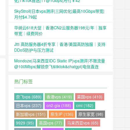
化|TikTok首选|1T@1Gbps|月付￥42
SkyStroll|日本vps测评|三网优化|最高10Gbps带宽|
月付$4.79起
华纳云618大促｜香港CN2云服务器198元/年｜独享
带宽｜续费同价
Jtti 高防服务器4折专享｜香港/美国高防独服｜支持
DDoS防护与压力测试
Mondoze|马来西亚IDC Static IP|vps测评|不限流量
@100Mbps|解锁奈飞&tiktok&chatgpt|电信直连
热门标签
奈飞vps (689)
香港vps (419)
美国vps (410)
日本vps (237)
cn2-gia (188)
cmi (182)
新加坡vps (151)
原生IP (136)
原生家宽 (98)
9929 (95)
英国vps (77)
马来西亚vps (65)