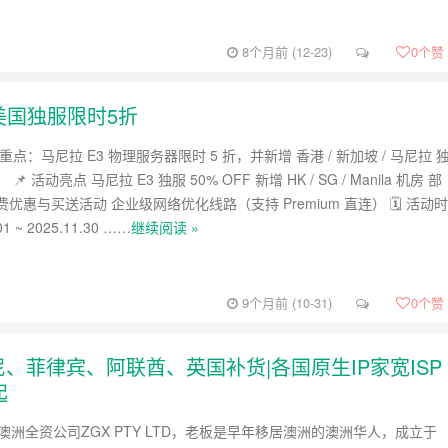
8个月前 (12-23)
0
个赞
宾、美国独服限时5折
点：马尼拉 E3 物理服务器限时 5 折，并新增 香港 / 新加坡 / 马尼拉 
 活动亮点 马尼拉 E3 独服 50% OFF 新增 HK / SG / Manila 机房 部
优惠与买送活动 企业级网络优化线路（支持 Premium 直连） 🗓 活动时
1 ~ 2025.11.30 ……
继续阅读 »
9个月前 (10-31)
0
个赞
、印尼、菲律宾、阿联酋、英国补货|各国原生IP家宽ISP
起
是澳洲全资公司ZGX PTY LTD，老板是早年移居澳洲的澳洲华人，成立于