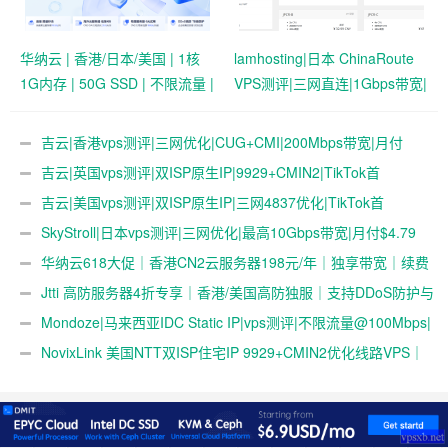
华纳云 | 香港/日本/美国 | 1核
lamhosting|日本 ChinaRoute
1G内存 | 50G SSD | 不限流量 |
VPS测评|三网直连|1Gbps带宽|
首月19.9元起
月付￥7.99起|解锁奈飞
&ChatGPT
吉云|香港vps测评|三网优化|CUG+CMI|200Mbps带宽|月付
￥42
吉云|英国vps测评|双ISP原生IP|9929+CMIN2|TikTok首
选|1T@1Gbps|月付￥47
吉云|美国vps测评|双ISP原生IP|三网4837优化|TikTok首
选|1T@1Gbps|月付￥42
SkyStroll|日本vps测评|三网优化|最高10Gbps带宽|月付$4.79
起
华纳云618大促｜香港CN2云服务器198元/年｜独享带宽｜续费
同价
Jtti 高防服务器4折专享｜香港/美国高防独服｜支持DDoS防护与
压力测试
Mondoze|马来西亚IDC Static IP|vps测评|不限流量@100Mbps|
解锁奈飞&tiktok&chatgpt|电信直连
NovixLink 美国NTT双ISP住宅IP 9929+CMIN2优化线路VPS｜
192小众号段｜34元/月起