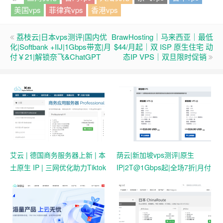
美国vps
菲律宾vps
香港vps
荔枝云|日本vps测评|国内优
BrawHosting｜马来西亚｜最低
化|Softbank +IIJ|1Gbps带宽|月
$44/月起｜双 ISP 原生住宅 动
付￥21|解锁奈飞&ChatGPT
态IP VPS｜双旦限时促销
艾云 | 德国商务服务器上新 | 本
荫云|新加坡vps测评|原生
土原生 IP | 三网优化助力Tiktok
IP|2T@1Gbps起|全场7折|月付
业务 | 50 HKD/月起
$7起|解锁新加坡流媒体|移动直
连