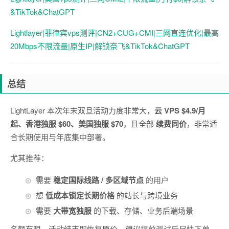
&TikTok&ChatGPT
Lightlayer|菲律宾vps测评|CN2+CUG+CMI|三网直连优化|最高
20Mbps不限流量|原生IP|解锁奈飞&TikTok&ChatGPT
总结
LightLayer 本次年末双旦活动力度非常大，
云 VPS $4.9/月
起、香港独服 $60、美国独服 $70
，且全部
续费同价
，非常适
合长期使用与年底集中部署。
尤其推荐：
需要
稳定国际线路 / 多区域节点
的用户
想
低成本锁定长期价格
的站长与跨境业务
需要
大带宽独服
的下载、存储、业务后端场景
名额有限，活动结束即恢复原价，建议提前测试后尽快下单。