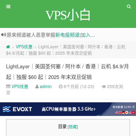
VPS小白
原来频道被人恶意举报
新电报频道
|
加入电报群
greenwebpage|香港|日本|新加坡|美国等多地vps测评|移动直连|1Gbps带宽|年付€29
VPS优惠
LightLayer｜美国圣何塞 / 阿什本 / 香港｜云机
>
>
$4.9/月起｜独服 $60 起｜2025 年末双旦促销
LightLayer｜美国圣何塞 / 阿什本 / 香港｜云机 $4.9/月
起｜独服 $60 起｜2025 年末双旦促销
VPS优惠
admin
8个月前 (12-23)
259次浏
览
目录
[
隐藏
]