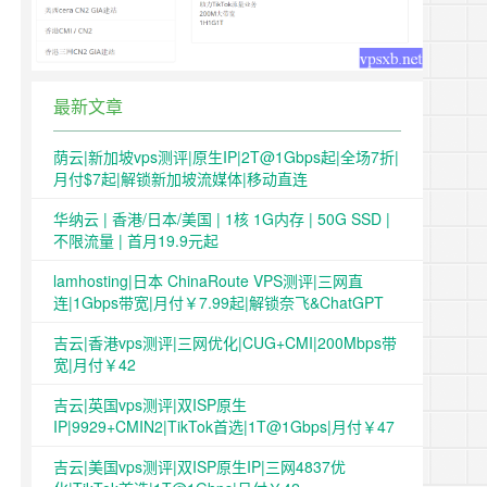
最新文章
荫云|新加坡vps测评|原生IP|2T@1Gbps起|全场7折|
月付$7起|解锁新加坡流媒体|移动直连
华纳云 | 香港/日本/美国 | 1核 1G内存 | 50G SSD |
不限流量 | 首月19.9元起
lamhosting|日本 ChinaRoute VPS测评|三网直
连|1Gbps带宽|月付￥7.99起|解锁奈飞&ChatGPT
吉云|香港vps测评|三网优化|CUG+CMI|200Mbps带
宽|月付￥42
吉云|英国vps测评|双ISP原生
IP|9929+CMIN2|TikTok首选|1T@1Gbps|月付￥47
吉云|美国vps测评|双ISP原生IP|三网4837优