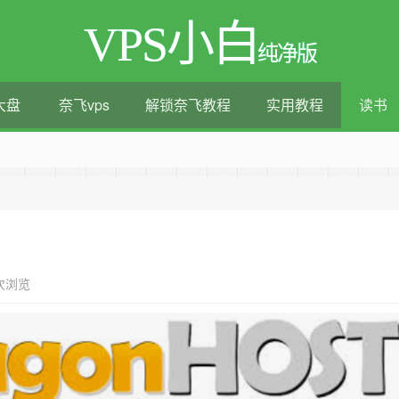
VPS小白
纯净版
大盘
奈飞vps
解锁奈飞教程
实用教程
读书
测评|移动直连|1Gbps带宽|年付€29
9次浏览