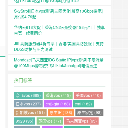
化|TikTok首选|1T@1Gbps|月付￥42
SkyStroll|日本vps测评|三网优化|最高10Gbps带宽|
月付$4.79起
华纳云618大促｜香港CN2云服务器198元/年｜独享
带宽｜续费同价
Jtti 高防服务器4折专享｜香港/美国高防独服｜支持
DDoS防护与压力测试
Mondoze|马来西亚IDC Static IP|vps测评|不限流量
@100Mbps|解锁奈飞&tiktok&chatgpt|电信直连
热门标签
奈飞vps (689)
香港vps (419)
美国vps (410)
日本vps (237)
cn2-gia (188)
cmi (182)
新加坡vps (151)
原生IP (136)
原生家宽 (98)
9929 (95)
英国vps (77)
马来西亚vps (65)