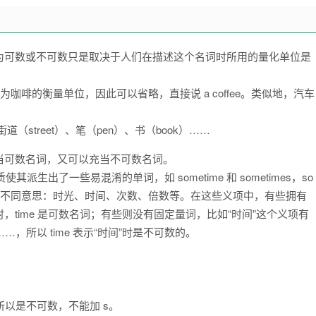
为可数或不可数只是取决于人们在描述这个名词时所用的量化单位是
大家默认为咖啡的衡量单位，因此可以省略，直接说 a coffee。类似地，汽车
道（street）、笔（pen）、书（book）……
当可数名词，又可以充当不可数名词。
派生出了一些易混淆的单词，如 sometime 和 sometimes，so
e 这个词有很多不同意思：时光、时间、次数、倍数等。在这些义项中，有些拥有
时，time 是可数名词；有些则没有固定量词，比如“时间”这个义项有
）……，所以 time 表示“时间”时是不可数的。
，所以是不可数，不能加 s。