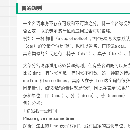
普通规则
一个名词本身不存在可数和不可数之分，将一个名称视
否固定，以及表示该单位的量词是否可以省略。
例如：一杯咖啡（a cup of coffee）, “杯”已经被
（car）的衡量单位是“辆”，也可以省略，直接说a car。
其它类似的名词还有：椅子（chair）、桌子（desk）、街
大部分名词都适用这条普通规则。但有些名词既可以充
比如 time，有时候可数，有时候不可数。这一神奇的特质使其
me time 和 some times。其原因在于 tim
固定量词，如“次数”的量词就是“次”，因此在表示“次数”
多种单位：时（hour）、分（minute）、秒（second
例句分析：
1.请给我一点时间
Please give me
some time
.
解析：这里的 time 表示“时间”，没有固定的量化单位