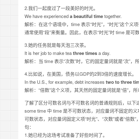
2.我们一起度过了一段美好的时光。
We have experienced
a beautiful time
together.
解析：在这个语境中，time 表示“时光”，“时光”这个义
通常使用“段”来衡量。因此，在表示“时光”时 time 是
3.她的任务就是每天泡三次茶。
It is her job to make tea
three times
a day.
解析：当 time 表示“次数”时，它的固定量词就是“次”
4.比如说，在美国，债务以GDP的2到3倍的速度增长。
In the U.S., for example, debt increases
two to three ti
解析：“倍数”这个义项，其天然的固定量词就是“倍”，所以表
了解了区分可数名词与不可数名词的普通规则后，以下
some time 中 time 是不可数状态，对应量词不固定的义项为“
可数状态，对应量词固定义项“时光”、“次数”或者“倍
句：
1.她已经为这场考试准备了好些时间了。