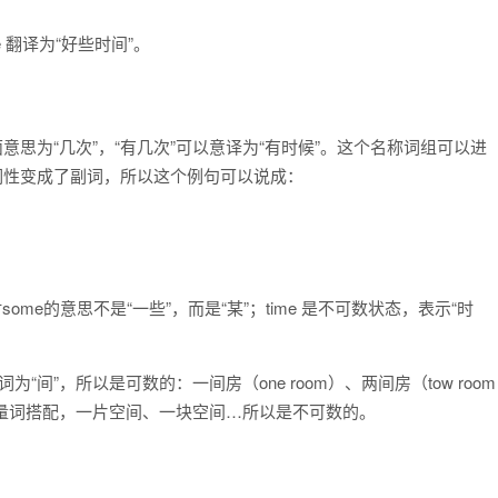
me 翻译为“好些时间”。
 字面意思为“几次”，“有几次”可以意译为“有时候”。这个名称词组可以进
，但词性变成了副词，所以这个例句可以说成：
。此时some的意思不是“一些”，而是“某”；time 是不可数状态，表示“时
为“间”，所以是可数的：一间房（one room）、两间房（tow room
定的量词搭配，一片空间、一块空间…所以是不可数的。