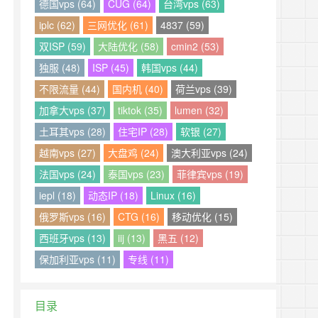
德国vps (64)
CUG (64)
台湾vps (63)
iplc (62)
三网优化 (61)
4837 (59)
双ISP (59)
大陆优化 (58)
cmin2 (53)
独服 (48)
ISP (45)
韩国vps (44)
不限流量 (44)
国内机 (40)
荷兰vps (39)
加拿大vps (37)
tiktok (35)
lumen (32)
土耳其vps (28)
住宅IP (28)
软银 (27)
越南vps (27)
大盘鸡 (24)
澳大利亚vps (24)
法国vps (24)
泰国vps (23)
菲律宾vps (19)
iepl (18)
动态IP (18)
Linux (16)
俄罗斯vps (16)
CTG (16)
移动优化 (15)
西班牙vps (13)
iij (13)
黑五 (12)
保加利亚vps (11)
专线 (11)
目录