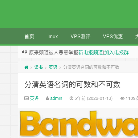
首页
linux
VPS测评
VPS优惠
原来频道被人恶意举报
新电报频道
|
加入电报群
greenwebpage|香港|日本|新加坡|美国等多地vps
读书
英语
分清英语名词的可数和不可数
>
>
>
分清英语名词的可数和不可数
英语
admin
5年前 (2022-01-13)
110