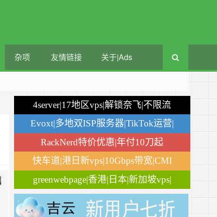
杂项
友情链接
关于|Ads
4server|17地区vps|解锁奈飞|不限流
量
Evoxt|多地双ISP服务器|TikTok运营|
月付$2.84
RackNerd特价优惠|年付10刀起
快车道|港日新vps|10Gbps带宽|CMI
greenwebpage|香港|日本|新加坡vps|
移动直连