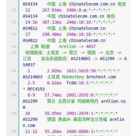
AS4134    
中国
上海
 chinatelecom
.
com
.
cn 
电信
12
267.81ms
240e
:
0
:
a
:*:*:*:*:*
AS4134    
中国
 chinatelecom
.
com
.
cn 
电信
14
-
16
307.13ms
240e
:
18
:
10
:*:*:*:*:*
AS4812    
中国
上海
 chinatelecom
.
cn
17
298.48ms
240e
:
18
:
10
:*:*:*:*:*
AS4812    
中国
上海
 chinatelecom
.
cn
上海
联通
Arelion
->
4837
地理路径：土耳其
->
荷兰
->
德国
->
北京
->
江苏
自治系统路径：
AS214803 
->
 AS1299 
->
 A
S4837 
1
2.82ms
2a11
:
5dc0
:
50
:*:*:*:*:*
AS214803  
土耳其
Mahmutbey
 brnchost
.
com
2
-
5
0.61ms
  fc00
:
10
:
3
:*:*:*:*:*
*
 RFC4193
8
-
9
57.74ms
2001
:
2035
:
0
:*:*:*:*:*
AS1299    
荷兰
北荷兰省
阿姆斯特丹
 arelion
.
co
m
10
50.05ms
2001
:
2034
:
1
:*:*:*:*:*
AS1299    
德国
黑森州
美因河畔法兰克福
 arelio
n
.
com
11
-
12
55.26ms
2408
:
8000
:
3
:*:*:*:*:*