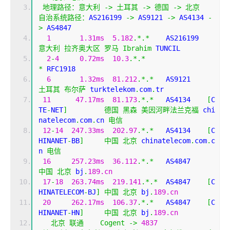
地理路径：意大利
->
土耳其
->
德国
->
北京
自治系统路径：
AS216199 
->
 AS9121 
->
 AS4134 
-
>
 AS4847 
1
1.31ms
5.182
.*.*
    AS216199
意大利
拉齐奥大区
罗马
Ibrahim
 TUNCIL
2
-
4
0.72ms
10.3
.*.*
*
 RFC1918
6
1.32ms
81.212
.*.*
   AS9121    
土耳其
布尔萨
 turktelekom
.
com
.
tr
11
47.17ms
81.173
.*.*
   AS4134    
[
C
TE
-
NET
]
德国
黑森
美因河畔法兰克福
 chi
natelecom
.
com
.
cn 
电信
12
-
14
247.33ms
202.97
.*.*
   AS4134    
[
C
HINANET
-
BB
]
中国
北京
 chinatelecom
.
com
.
c
n 
电信
16
257.23ms
36.112
.*.*
   AS4847    
中国
北京
 bj
.
189.cn
17
-
18
263.74ms
219.141
.*.*
  AS4847    
[
C
HINATELECOM
-
BJ
]
中国
北京
 bj
.
189.cn
20
262.17ms
106.37
.*.*
   AS4847    
[
C
HINANET
-
HN
]
中国
北京
 bj
.
189.cn
北京
联通
Cogent
->
4837