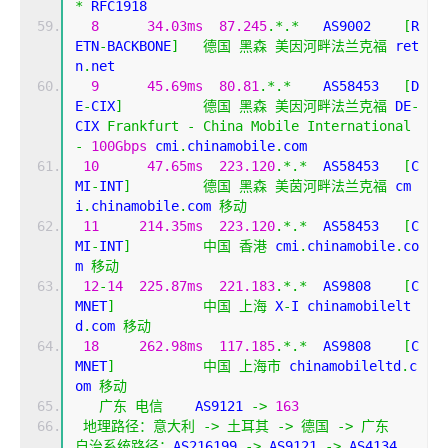
*
 RFC1918
8
34.03ms
87.245
.*.*
   AS9002    
[
R
ETN
-
BACKBONE
]
德国
黑森
美因河畔法兰克福
 ret
n
.
net
9
45.69ms
80.81
.*.*
    AS58453   
[
D
E
-
CIX
]
德国
黑森
美因河畔法兰克福
 DE
-
CIX 
Frankfurt
-
China
Mobile
International
-
100Gbps
 cmi
.
chinamobile
.
com
10
47.65ms
223.120
.*.*
  AS58453   
[
C
MI
-
INT
]
德国
黑森
美茵河畔法兰克福
 cm
i
.
chinamobile
.
com 
移动
11
214.35ms
223.120
.*.*
  AS58453   
[
C
MI
-
INT
]
中国
香港
 cmi
.
chinamobile
.
co
m 
移动
12
-
14
225.87ms
221.183
.*.*
  AS9808    
[
C
MNET
]
中国
上海
 X
-
I chinamobilelt
d
.
com 
移动
18
262.98ms
117.185
.*.*
  AS9808    
[
C
MNET
]
中国
上海市
 chinamobileltd
.
c
om 
移动
广东
电信
    AS9121 
->
163
地理路径：意大利
->
土耳其
->
德国
->
广东
自治系统路径：
AS216199 
->
 AS9121 
->
 AS4134 