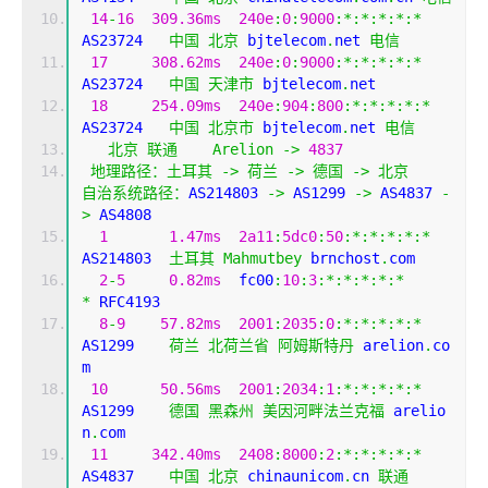
14
-
16
309.36ms
240e
:
0
:
9000
:*:*:*:*:*
AS23724   
中国
北京
 bjtelecom
.
net 
电信
17
308.62ms
240e
:
0
:
9000
:*:*:*:*:*
AS23724   
中国
天津市
 bjtelecom
.
net
18
254.09ms
240e
:
904
:
800
:*:*:*:*:*
AS23724   
中国
北京市
 bjtelecom
.
net 
电信
北京
联通
Arelion
->
4837
地理路径：土耳其
->
荷兰
->
德国
->
北京
自治系统路径：
AS214803 
->
 AS1299 
->
 AS4837 
-
>
 AS4808 
1
1.47ms
2a11
:
5dc0
:
50
:*:*:*:*:*
AS214803  
土耳其
Mahmutbey
 brnchost
.
com
2
-
5
0.82ms
  fc00
:
10
:
3
:*:*:*:*:*
*
 RFC4193
8
-
9
57.82ms
2001
:
2035
:
0
:*:*:*:*:*
AS1299    
荷兰
北荷兰省
阿姆斯特丹
 arelion
.
co
m
10
50.56ms
2001
:
2034
:
1
:*:*:*:*:*
AS1299    
德国
黑森州
美因河畔法兰克福
 arelio
n
.
com
11
342.40ms
2408
:
8000
:
2
:*:*:*:*:*
AS4837    
中国
北京
 chinaunicom
.
cn 
联通