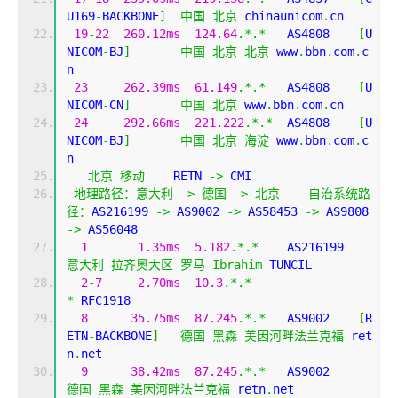
U169
-
BACKBONE
]
中国
北京
 chinaunicom
.
cn
19
-
22
260.12ms
124.64
.*.*
   AS4808    
[
U
NICOM
-
BJ
]
中国
北京
北京
 www
.
bbn
.
com
.
c
n
23
262.39ms
61.149
.*.*
   AS4808    
[
U
NICOM
-
CN
]
中国
北京
 www
.
bbn
.
com
.
cn
24
292.66ms
221.222
.*.*
  AS4808    
[
U
NICOM
-
BJ
]
中国
北京
海淀
 www
.
bbn
.
com
.
c
n
北京
移动
    RETN 
->
 CMI  
地理路径：意大利
->
德国
->
北京
自治系统路
径：
AS216199 
->
 AS9002 
->
 AS58453 
->
 AS9808 
->
 AS56048 
1
1.35ms
5.182
.*.*
    AS216199
意大利
拉齐奥大区
罗马
Ibrahim
 TUNCIL
2
-
7
2.70ms
10.3
.*.*
*
 RFC1918
8
35.75ms
87.245
.*.*
   AS9002    
[
R
ETN
-
BACKBONE
]
德国
黑森
美因河畔法兰克福
 ret
n
.
net
9
38.42ms
87.245
.*.*
   AS9002    
德国
黑森
美因河畔法兰克福
 retn
.
net