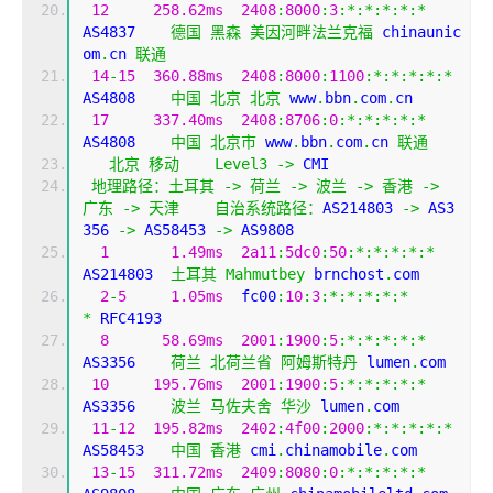
12
258.62ms
2408
:
8000
:
3
:*:*:*:*:*
AS4837    
德国
黑森
美因河畔法兰克福
 chinaunic
om
.
cn 
联通
14
-
15
360.88ms
2408
:
8000
:
1100
:*:*:*:*:*
AS4808    
中国
北京
北京
 www
.
bbn
.
com
.
cn
17
337.40ms
2408
:
8706
:
0
:*:*:*:*:*
AS4808    
中国
北京市
 www
.
bbn
.
com
.
cn 
联通
北京
移动
Level3
->
 CMI  
地理路径：土耳其
->
荷兰
->
波兰
->
香港
->
广东
->
天津
自治系统路径：
AS214803 
->
 AS3
356 
->
 AS58453 
->
 AS9808 
1
1.49ms
2a11
:
5dc0
:
50
:*:*:*:*:*
AS214803  
土耳其
Mahmutbey
 brnchost
.
com
2
-
5
1.05ms
  fc00
:
10
:
3
:*:*:*:*:*
*
 RFC4193
8
58.69ms
2001
:
1900
:
5
:*:*:*:*:*
AS3356    
荷兰
北荷兰省
阿姆斯特丹
 lumen
.
com
10
195.76ms
2001
:
1900
:
5
:*:*:*:*:*
AS3356    
波兰
马佐夫舍
华沙
 lumen
.
com
11
-
12
195.82ms
2402
:
4f00
:
2000
:*:*:*:*:*
AS58453   
中国
香港
 cmi
.
chinamobile
.
com
13
-
15
311.72ms
2409
:
8080
:
0
:*:*:*:*:*