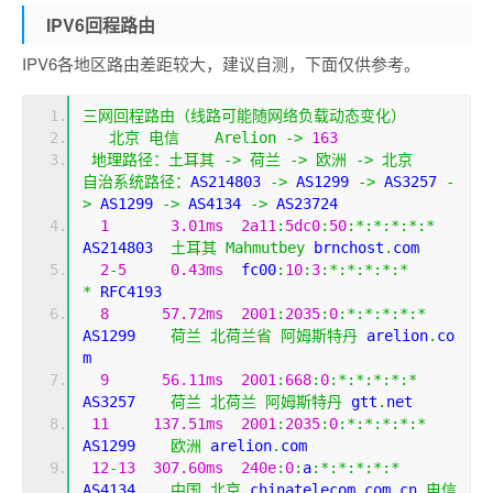
IPV6回程路由
IPV6各地区路由差距较大，建议自测，下面仅供参考。
三网回程路由（线路可能随网络负载动态变化）
北京
电信
Arelion
->
163
地理路径：土耳其
->
荷兰
->
欧洲
->
北京
自治系统路径：
AS214803 
->
 AS1299 
->
 AS3257 
-
>
 AS1299 
->
 AS4134 
->
 AS23724 
1
3.01ms
2a11
:
5dc0
:
50
:*:*:*:*:*
AS214803  
土耳其
Mahmutbey
 brnchost
.
com
2
-
5
0.43ms
  fc00
:
10
:
3
:*:*:*:*:*
*
 RFC4193
8
57.72ms
2001
:
2035
:
0
:*:*:*:*:*
AS1299    
荷兰
北荷兰省
阿姆斯特丹
 arelion
.
co
m
9
56.11ms
2001
:
668
:
0
:*:*:*:*:*
AS3257    
荷兰
北荷兰
阿姆斯特丹
 gtt
.
net
11
137.51ms
2001
:
2035
:
0
:*:*:*:*:*
AS1299    
欧洲
 arelion
.
com
12
-
13
307.60ms
240e
:
0
:
a
:*:*:*:*:*
AS4134    
中国
北京
 chinatelecom
.
com
.
cn 
电信