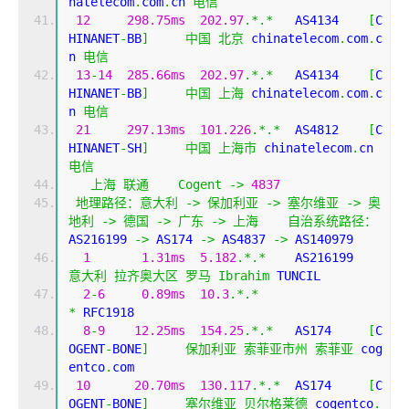
natelecom
.
com
.
cn 
电信
12
298.75ms
202.97
.*.*
   AS4134    
[
C
HINANET
-
BB
]
中国
北京
 chinatelecom
.
com
.
c
n 
电信
13
-
14
285.66ms
202.97
.*.*
   AS4134    
[
C
HINANET
-
BB
]
中国
上海
 chinatelecom
.
com
.
c
n 
电信
21
297.13ms
101.226
.*.*
  AS4812    
[
C
HINANET
-
SH
]
中国
上海市
 chinatelecom
.
cn 
电信
上海
联通
Cogent
->
4837
地理路径：意大利
->
保加利亚
->
塞尔维亚
->
奥
地利
->
德国
->
广东
->
上海
自治系统路径：
AS216199 
->
 AS174 
->
 AS4837 
->
 AS140979 
1
1.31ms
5.182
.*.*
    AS216199
意大利
拉齐奥大区
罗马
Ibrahim
 TUNCIL
2
-
6
0.89ms
10.3
.*.*
*
 RFC1918
8
-
9
12.25ms
154.25
.*.*
   AS174     
[
C
OGENT
-
BONE
]
保加利亚
索菲亚市州
索菲亚
 cog
entco
.
com
10
20.70ms
130.117
.*.*
  AS174     
[
C
OGENT
-
BONE
]
塞尔维亚
贝尔格莱德
 cogentco
.