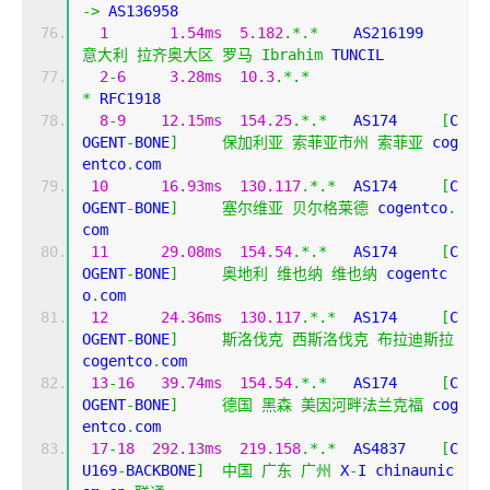
->
 AS136958 
1
1.54ms
5.182
.*.*
    AS216199
意大利
拉齐奥大区
罗马
Ibrahim
 TUNCIL
2
-
6
3.28ms
10.3
.*.*
*
 RFC1918
8
-
9
12.15ms
154.25
.*.*
   AS174     
[
C
OGENT
-
BONE
]
保加利亚
索菲亚市州
索菲亚
 cog
entco
.
com
10
16.93ms
130.117
.*.*
  AS174     
[
C
OGENT
-
BONE
]
塞尔维亚
贝尔格莱德
 cogentco
.
com
11
29.08ms
154.54
.*.*
   AS174     
[
C
OGENT
-
BONE
]
奥地利
维也纳
维也纳
 cogentc
o
.
com
12
24.36ms
130.117
.*.*
  AS174     
[
C
OGENT
-
BONE
]
斯洛伐克
西斯洛伐克
布拉迪斯拉
cogentco
.
com
13
-
16
39.74ms
154.54
.*.*
   AS174     
[
C
OGENT
-
BONE
]
德国
黑森
美因河畔法兰克福
 cog
entco
.
com
17
-
18
292.13ms
219.158
.*.*
  AS4837    
[
C
U169
-
BACKBONE
]
中国
广东
广州
 X
-
I chinaunic