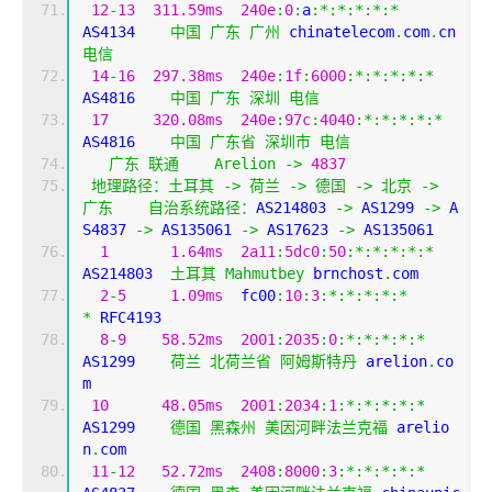
12
-
13
311.59ms
240e
:
0
:
a
:*:*:*:*:*
AS4134    
中国
广东
广州
 chinatelecom
.
com
.
cn 
电信
14
-
16
297.38ms
240e
:
1f
:
6000
:*:*:*:*:*
AS4816    
中国
广东
深圳
电信
17
320.08ms
240e
:
97c
:
4040
:*:*:*:*:*
AS4816    
中国
广东省
深圳市
电信
广东
联通
Arelion
->
4837
地理路径：土耳其
->
荷兰
->
德国
->
北京
->
广东
自治系统路径：
AS214803 
->
 AS1299 
->
 A
S4837 
->
 AS135061 
->
 AS17623 
->
 AS135061 
1
1.64ms
2a11
:
5dc0
:
50
:*:*:*:*:*
AS214803  
土耳其
Mahmutbey
 brnchost
.
com
2
-
5
1.09ms
  fc00
:
10
:
3
:*:*:*:*:*
*
 RFC4193
8
-
9
58.52ms
2001
:
2035
:
0
:*:*:*:*:*
AS1299    
荷兰
北荷兰省
阿姆斯特丹
 arelion
.
co
m
10
48.05ms
2001
:
2034
:
1
:*:*:*:*:*
AS1299    
德国
黑森州
美因河畔法兰克福
 arelio
n
.
com
11
-
12
52.72ms
2408
:
8000
:
3
:*:*:*:*:*