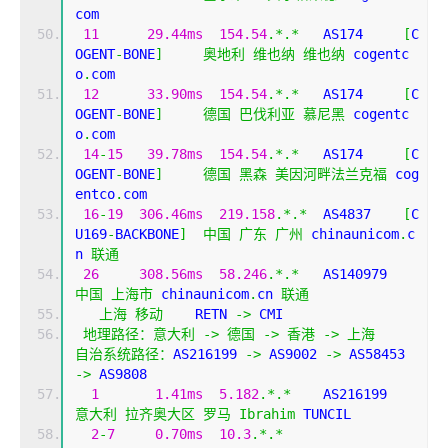
com
11
29.44ms
154.54
.*.*
   AS174     
[
C
OGENT
-
BONE
]
奥地利
维也纳
维也纳
 cogentc
o
.
com
12
33.90ms
154.54
.*.*
   AS174     
[
C
OGENT
-
BONE
]
德国
巴伐利亚
慕尼黑
 cogentc
o
.
com
14
-
15
39.78ms
154.54
.*.*
   AS174     
[
C
OGENT
-
BONE
]
德国
黑森
美因河畔法兰克福
 cog
entco
.
com
16
-
19
306.46ms
219.158
.*.*
  AS4837    
[
C
U169
-
BACKBONE
]
中国
广东
广州
 chinaunicom
.
c
n 
联通
26
308.56ms
58.246
.*.*
   AS140979
中国
上海市
 chinaunicom
.
cn 
联通
上海
移动
    RETN 
->
 CMI  
地理路径：意大利
->
德国
->
香港
->
上海
自治系统路径：
AS216199 
->
 AS9002 
->
 AS58453 
->
 AS9808 
1
1.41ms
5.182
.*.*
    AS216199
意大利
拉齐奥大区
罗马
Ibrahim
 TUNCIL
2
-
7
0.70ms
10.3
.*.*