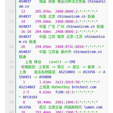
AS4837    
德国
黑森
美因河畔法兰克福
 chinaunic
om
.
cn
13
285.07ms
2408
:
8000
:
2
:*:*:*:*:*
AS4837    
中国
北京
 chinaunicom
.
cn 
联通
14
299.68ms
2408
:
8000
:
2
:*:*:*:*:*
AS4837    
中国
广东
广州
 chinaunicom
.
cn 
联通
16
-
18
284.60ms
2408
:
8000
:
2
:*:*:*:*:*
AS4837    
中国
江苏
南京
北京-江苏
 chinaunico
m
.
cn 
联通
20
294.65ms
2408
:
873c
:
6810
:*:*:*:*:*
AS4837    
中国
江苏省
泰州市
 chinaunicom
.
cn 
联通
上海
移动
Level3
->
 CMI  
地理路径：土耳其
->
荷兰
->
波兰
->
香港
->
上海
自治系统路径：
AS214803 
->
 AS3356 
->
 A
S58453 
->
 AS9808 
1
1.61ms
2a11
:
5dc0
:
50
:*:*:*:*:*
AS214803  
土耳其
Mahmutbey
 brnchost
.
com
2
-
5
0.62ms
  fc00
:
10
:
3
:*:*:*:*:*
*
 RFC4193
8
58.44ms
2001
:
1900
:
5
:*:*:*:*:*
AS3356    
荷兰
北荷兰省
阿姆斯特丹
 lumen
.
com
10
193.46ms
2001
:
1900
:
5
:*:*:*:*:*