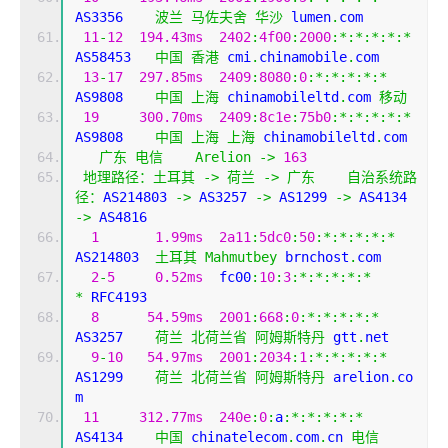
AS3356    
波兰
马佐夫舍
华沙
 lumen
.
com
11
-
12
194.43ms
2402
:
4f00
:
2000
:*:*:*:*:*
AS58453   
中国
香港
 cmi
.
chinamobile
.
com
13
-
17
297.85ms
2409
:
8080
:
0
:*:*:*:*:*
AS9808    
中国
上海
 chinamobileltd
.
com 
移动
19
300.70ms
2409
:
8c1e
:
75b0
:*:*:*:*:*
AS9808    
中国
上海
上海
 chinamobileltd
.
com
广东
电信
Arelion
->
163
地理路径：土耳其
->
荷兰
->
广东
自治系统路
径：
AS214803 
->
 AS3257 
->
 AS1299 
->
 AS4134 
->
 AS4816 
1
1.99ms
2a11
:
5dc0
:
50
:*:*:*:*:*
AS214803  
土耳其
Mahmutbey
 brnchost
.
com
2
-
5
0.52ms
  fc00
:
10
:
3
:*:*:*:*:*
*
 RFC4193
8
54.59ms
2001
:
668
:
0
:*:*:*:*:*
AS3257    
荷兰
北荷兰省
阿姆斯特丹
 gtt
.
net
9
-
10
54.97ms
2001
:
2034
:
1
:*:*:*:*:*
AS1299    
荷兰
北荷兰省
阿姆斯特丹
 arelion
.
co
m
11
312.77ms
240e
:
0
:
a
:*:*:*:*:*
AS4134    
中国
 chinatelecom
.
com
.
cn 
电信