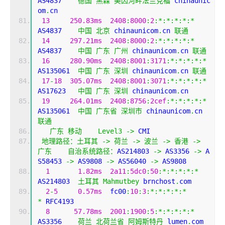
AS4837    
德国
黑森
美因河畔法兰克福
 chinaunic
om
.
cn
13
250.83ms
2408
:
8000
:
2
:*:*:*:*:*
AS4837    
中国
北京
 chinaunicom
.
cn 
联通
14
297.21ms
2408
:
8000
:
2
:*:*:*:*:*
AS4837    
中国
广东
广州
 chinaunicom
.
cn 
联通
16
280.90ms
2408
:
8001
:
3171
:*:*:*:*:*
AS135061  
中国
广东
深圳
 chinaunicom
.
cn 
联通
17
-
18
305.07ms
2408
:
8001
:
3071
:*:*:*:*:*
AS17623   
中国
广东
深圳
 chinaunicom
.
cn
19
264.01ms
2408
:
8756
:
2cef
:*:*:*:*:*
AS135061  
中国
广东省
深圳市
 chinaunicom
.
cn 
联通
广东
移动
Level3
->
 CMI  
地理路径：土耳其
->
荷兰
->
波兰
->
香港
->
广东
自治系统路径：
AS214803 
->
 AS3356 
->
 A
S58453 
->
 AS9808 
->
 AS56040 
->
 AS9808 
1
1.82ms
2a11
:
5dc0
:
50
:*:*:*:*:*
AS214803  
土耳其
Mahmutbey
 brnchost
.
com
2
-
5
0.57ms
  fc00
:
10
:
3
:*:*:*:*:*
*
 RFC4193
8
57.78ms
2001
:
1900
:
5
:*:*:*:*:*
AS3356    
荷兰
北荷兰省
阿姆斯特丹
 lumen
.
com