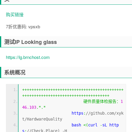
购买链接
7折优惠码: vpsxb
测试IP Looking glass
https://lg.brnchost.com
系统概况
+++++++++++++++++++++++++++++++++++++++++++
+++++++++++++++++++++++++++++++++++++
硬件质量体检报告：
1
46.103
.*.*
                     https
:
//github.com/xyk
t/HardwareQuality
                     bash 
<(
curl 
-
sL http
s
:
//Check.Place) -H