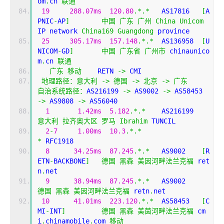
om
.
cn 
联通
19
288.07ms
120.80
.*.*
   AS17816   
[
A
PNIC
-
AP
]
中国
广东
广州
China
Unicom
IP network 
China169
Guangdong
 province
25
305.17ms
157.148
.*.*
  AS136958  
[
U
NICOM
-
GD
]
中国
广东省
广州市
 chinaunico
m
.
cn 
联通
广东
移动
    RETN 
->
 CMI  
地理路径：意大利
->
德国
->
北京
->
广东
自治系统路径：
AS216199 
->
 AS9002 
->
 AS58453 
->
 AS9808 
->
 AS56040 
1
1.42ms
5.182
.*.*
    AS216199
意大利
拉齐奥大区
罗马
Ibrahim
 TUNCIL
2
-
7
1.00ms
10.3
.*.*
*
 RFC1918
8
34.25ms
87.245
.*.*
   AS9002    
[
R
ETN
-
BACKBONE
]
德国
黑森
美因河畔法兰克福
 ret
n
.
net
9
38.94ms
87.245
.*.*
   AS9002    
德国
黑森
美因河畔法兰克福
 retn
.
net
10
41.01ms
223.120
.*.*
  AS58453   
[
C
MI
-
INT
]
德国
黑森
美茵河畔法兰克福
 cm
i
.
chinamobile
.
com 
移动