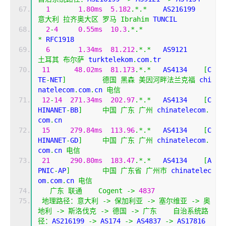
1
1.80ms
5.182
.*.*
    AS216199
意大利
拉齐奥大区
罗马
Ibrahim
 TUNCIL
2
-
4
0.55ms
10.3
.*.*
*
 RFC1918
6
1.34ms
81.212
.*.*
   AS9121    
土耳其
布尔萨
 turktelekom
.
com
.
tr
11
48.02ms
81.173
.*.*
   AS4134    
[
C
TE
-
NET
]
德国
黑森
美因河畔法兰克福
 chi
natelecom
.
com
.
cn 
电信
12
-
14
271.34ms
202.97
.*.*
   AS4134    
[
C
HINANET
-
BB
]
中国
广东
广州
 chinatelecom
.
com
.
cn
15
279.84ms
113.96
.*.*
   AS4134    
[
C
HINANET
-
GD
]
中国
广东
广州
 chinatelecom
.
com
.
cn 
电信
21
290.80ms
183.47
.*.*
   AS4134    
[
A
PNIC
-
AP
]
中国
广东省
广州市
 chinatelec
om
.
com
.
cn 
电信
广东
联通
Cogent
->
4837
地理路径：意大利
->
保加利亚
->
塞尔维亚
->
奥
地利
->
斯洛伐克
->
德国
->
广东
自治系统路
径：
AS216199 
->
 AS174 
->
 AS4837 
->
 AS17816 