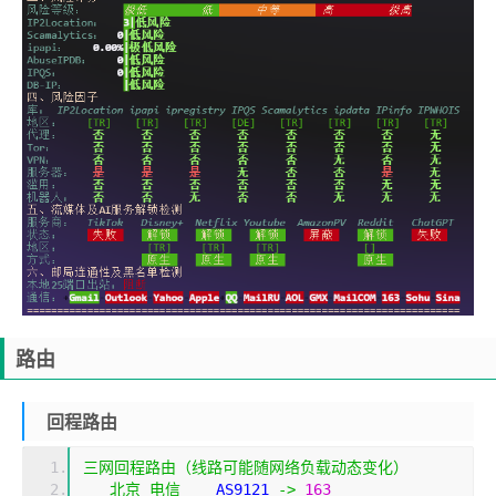
路由
回程路由
三网回程路由（线路可能随网络负载动态变化）
北京
电信
    AS9121 
->
163