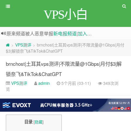
VPS小白
greenwebpage|香港|日本|新加坡|美国等多地vps测评|移动直连|1Gbps带宽|年付€29
原来频道被人恶意举报
新电报频道
|
加入电报群
VPS测评
brnchost|土耳其vps测评|不限流量@1Gbps|月付
>
>
$3|解锁奈飞&TikTok&ChatGPT
brnchost|土耳其vps测评|不限流量@1Gbps|月付$3|解
锁奈飞&TikTok&ChatGPT
VPS测评
admin
5个月前 (03-11)
349次浏
览
目录
[
隐藏
]