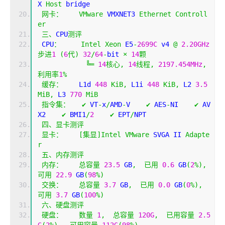
X 
Host
 bridge
网卡：
VMware
 VMXNET3 
Ethernet
Controll
er
三、
CPU
测评
 CPU
：
Intel
Xeon
 E5
-
2699C
 v4 
@
2.20GHz
步进
1
(
6
代)
32
/
64
-
bit 
×
14
颗
╚═
14
核心,
14
线程,
2197.454MHz
,
利用率
1
%
缓存：
    L1d 
448
KiB
,
 L1i 
448
KiB
,
 L2 
3.5
MiB
,
 L3 
770
MiB
指令集：
✔
 VT
-
x
/
AMD
-
V    
✔
 AES
-
NI    
✔
 AV
X2    
✔
 BMI1
/
2
✔
 EPT
/
NPT 
四、显卡测评
显卡：
[集显]
Intel
VMware
 SVGA II 
Adapte
r
五、内存测评
内存：
总容量
23.5
 GB
,
已用
0.6
 GB
(
2
%),
可用
22.9
 GB
(
98
%)
交换：
总容量
3.7
 GB
,
已用
0.0
 GB
(
0
%),
可用
3.7
 GB
(
100
%)
六、硬盘测评
硬盘：
数量
1
,
总容量
120G
,
已用容量
2.5
G
(
2
%),
可用容量
112G
(
98
%)