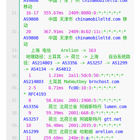
AS9808    
中国
广东
广州
 chinamobileltd
.
com 
移动
16
-
17
355.67ms
2409
:
8080
:
0
:*:*:*:*:*
AS9808    
中国
天津市
 chinamobileltd
.
com 
移
动
20
367.91ms
2409
:
8c02
:
11c
:*:*:*:*:*
AS9808    
中国
天津市
 chinamobileltd
.
com 
移
动
上海
电信
Arelion
->
163
地理路径：土耳其
->
荷兰
->
上海
自治系统路
径：
AS214803 
->
 AS3356 
->
 AS3257 
->
 AS1299 
->
 AS4134 
->
 AS4812 
1
1.21ms
2a11
:
5dc0
:
50
:*:*:*:*:*
AS214803  
土耳其
Mahmutbey
 brnchost
.
com
2
-
5
0.71ms
  fc00
:
10
:
3
:*:*:*:*:*
*
 RFC4193
8
58.01ms
2001
:
1900
:
5
:*:*:*:*:*
AS3356    
荷兰
北荷兰省
阿姆斯特丹
 lumen
.
com
9
59.39ms
2001
:
668
:
0
:*:*:*:*:*
AS3257    
荷兰
北荷兰省
阿姆斯特丹
 gtt
.
net
10
56.48ms
2001
:
2035
:
0
:*:*:*:*:*
AS1299    
荷兰
北荷兰省
哈勒姆
 arelion
.
com
11
259.68ms
240e
:
0
:
a
:*:*:*:*:*