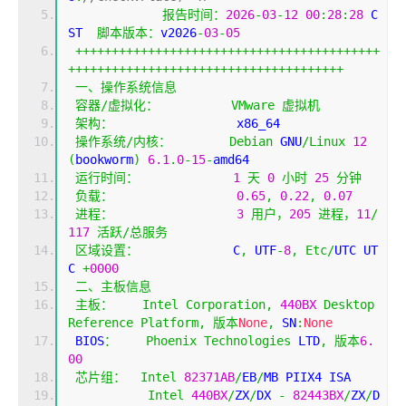
报告时间：
2026
-
03
-
12
00
:
28
:
28
 C
ST  
脚本版本：
v2026
-
03
-
05
++++++++++++++++++++++++++++++++++++++++++
++++++++++++++++++++++++++++++++++++++
一、操作系统信息
容器/虚拟化：
VMware
虚拟机
架构：
                 x86_64
操作系统/内核：
Debian
 GNU
/
Linux
12
(
bookworm
)
6.1
.
0
-
15
-
amd64
运行时间：
1
天
0
小时
25
分钟
负载：
0.65
,
0.22
,
0.07
进程：
3
用户，
205
进程，
11
/
117
活跃/总服务
区域设置：
             C
,
 UTF
-
8
,
Etc
/
UTC UT
C 
+
0000
二、主板信息
主板：
Intel
Corporation
,
440BX
Desktop
Reference
Platform
,
版本
None
,
 SN
:
None
 BIOS
：
Phoenix
Technologies
 LTD
,
版本
6.
00
芯片组：
Intel
82371AB
/
EB
/
MB PIIX4 ISA
Intel
440BX
/
ZX
/
DX 
-
82443BX
/
ZX
/
D