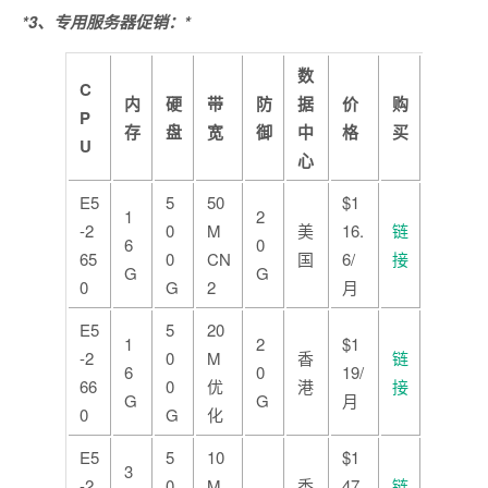
*3、专用服务器促销：*
数
C
内
硬
带
防
据
价
购
P
存
盘
宽
御
中
格
买
U
心
E5
5
50
$1
1
2
-2
0
M
美
16.
链
6
0
65
0
CN
国
6/
接
G
G
0
G
2
月
E5
5
20
1
2
$1
-2
0
M
香
链
6
0
19/
66
0
优
港
接
G
G
月
0
G
化
E5
5
10
$1
3
-2
0
M
香
47.
链