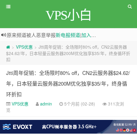
VPS小白
原来频道被人恶意举报
新电报频道
|
加入电报群
greenwebpage|香港|日本|新加坡|美国等多地vps测评|移动直连|1Gbps带宽|年付€29
VPS优惠
Jtti周年促销：全场限时80% off，CN2云服务器
>
>
$24.62/年，日本轻量云服务器200M优化独享$35/年，终身循环折
扣
Jtti周年促销：全场限时80% off，CN2云服务器$24.62/
年，日本轻量云服务器200M优化独享$35/年，终身循
环折扣
VPS优惠
admin
5个月前 (02-28)
311次浏
览