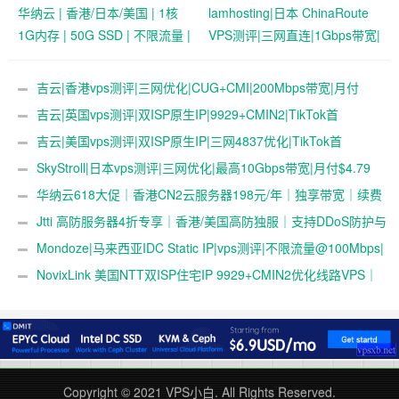
华纳云 | 香港/日本/美国 | 1核
lamhosting|日本 ChinaRoute
1G内存 | 50G SSD | 不限流量 |
VPS测评|三网直连|1Gbps带宽|
首月19.9元起
月付￥7.99起|解锁奈飞
&ChatGPT
吉云|香港vps测评|三网优化|CUG+CMI|200Mbps带宽|月付
￥42
吉云|英国vps测评|双ISP原生IP|9929+CMIN2|TikTok首
选|1T@1Gbps|月付￥47
吉云|美国vps测评|双ISP原生IP|三网4837优化|TikTok首
选|1T@1Gbps|月付￥42
SkyStroll|日本vps测评|三网优化|最高10Gbps带宽|月付$4.79
起
华纳云618大促｜香港CN2云服务器198元/年｜独享带宽｜续费
同价
Jtti 高防服务器4折专享｜香港/美国高防独服｜支持DDoS防护与
压力测试
Mondoze|马来西亚IDC Static IP|vps测评|不限流量@100Mbps|
解锁奈飞&tiktok&chatgpt|电信直连
NovixLink 美国NTT双ISP住宅IP 9929+CMIN2优化线路VPS｜
192小众号段｜34元/月起
Copyright © 2021
VPS小白
. All Rights Reserved.