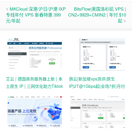
MKCloud 深港/沪日/沪港 IXP
BitsFlow|美国洛杉矶 VPS |
专线年付 VPS 新春特惠 399
CN2+9929+CMIN2 | 年付 $10
元/年起
起
艾云 | 德国商务服务器上新 | 本
荫云|新加坡vps测评|原生
土原生 IP | 三网优化助力Tiktok
IP|2T@1Gbps起|全场7折|月付
业务 | 50 HKD/月起
$7起|解锁新加坡流媒体|移动直
连