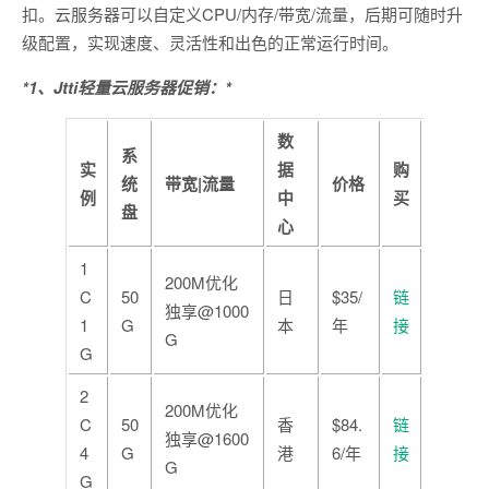
扣。云服务器可以自定义CPU/内存/带宽/流量，后期可随时升
级配置，实现速度、灵活性和出色的正常运行时间。
*1、Jtti轻量云服务器促销：*
数
系
实
据
购
统
带宽|流量
价格
例
中
买
盘
心
1
200M优化
C
50
日
$35/
链
独享@1000
1
G
本
年
接
G
G
2
200M优化
C
50
香
$84.
链
独享@1600
4
G
港
6/年
接
G
G