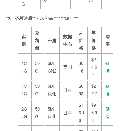
G
*2、不限流量*
*云服务器*
**
*促销：***
系
月
年
实
数据
购
统
带宽
价
价
例
中心
买
盘
格
格
$2
1C
50
5M
$6.
链
美国
4.6
1G
G
CN2
16
接
2
1C
50
5M
$6.
$2
链
日本
1G
G
优化
93
7.7
接
$1
$9
2C
50
5M
链
日本
6.1
6.9
4G
G
优化
接
6
3