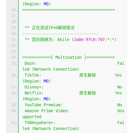
(
Region
:
 MO
)
=======================================
**
正在测试
IPv6
解锁情况
--------------------------------
**
您的网络为:
Akile
(
2a0e
:
97c0
:
7d7
:*:*)
============[
Multination
]============
Dazn
:
Fai
led
(
Network
Connection
)
TikTok
:
原生解锁
Yes
(
Region
:
 MO
)
Disney
+:
No
Netflix
:
原生解锁
Yes
(
Region
:
 MO
)
YouTube
Premium
:
No
Amazon
Prime
Video
:
Uns
upported
TVBAnywhere
+:
Fai
led
(
Network
Connection
)