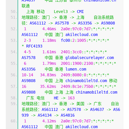
AS4837    
中国
江苏省
泰州市
 chinaunicom
.
cn 
联通
上海
移动
Level3
->
 CMI  
地理路径：澳门
->
香港
->
上海
自治系统路
径：
AS61112 
->
 AS7578 
->
 AS3356 
->
 AS9808 
1
4.46ms
2a0e
:
97c0
:
7d7
:*:*:*:*:*
AS61112   
中国
澳门
 akilecloud
.
com
2
-
3
1.18ms
  fc00
:
2
:
1005
:*:*:*:*:*
*
 RFC4193
4
-
5
1.61ms
2401
:
3cc0
::*:*:*:*:*
AS7578    
中国
香港
 globalsecurelayer
.
com
6
1.79ms
2001
:
1900
:
2100
:*:*:*:*:*
AS3356    
中国
香港
 lumen
.
com
10
-
14
34.83ms
2409
:
8080
:
0
:*:*:*:*:*
AS9808    
中国
上海
 chinamobileltd
.
com 
移动
16
35.62ms
2409
:
8c1e
:
75b0
:*:*:*:*:*
AS9808    
中国
上海
上海
 chinamobileltd
.
com
广东
电信
    HE 
->
163
地理路径：澳门
->
香港
->
美国
->
广东
自治
系统路径：
AS61112 
->
 AS7578 
->
 AS4637 
->
 AS6
939 
->
 AS4134 
->
 AS4816 
1
4.12ms
2a0e
:
97c0
:
7d7
:*:*:*:*:*
AS61112   
中国
澳门
 akilecloud
.
com