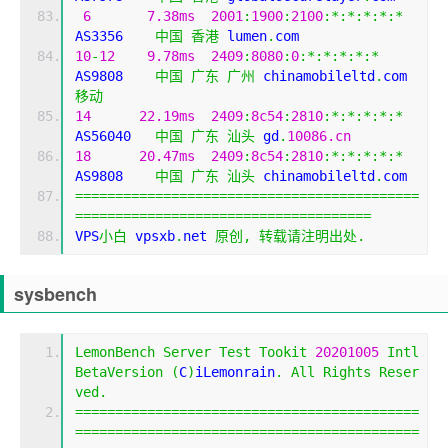
6
7.38ms
2001
:
1900
:
2100
:*:*:*:*:*
AS3356    
中国
香港
 lumen
.
com
10
-
12
9.78ms
2409
:
8080
:
0
:*:*:*:*:*
AS9808    
中国
广东
广州
 chinamobileltd
.
com 
移动
14
22.19ms
2409
:
8c54
:
2810
:*:*:*:*:*
AS56040   
中国
广东
汕头
 gd
.
10086.cn
18
20.47ms
2409
:
8c54
:
2810
:*:*:*:*:*
AS9808    
中国
广东
汕头
 chinamobileltd
.
com
===========================================
=====================================
VPS
小白
 vpsxb
.
net 
原创,
转载请注明出处.
sysbench
LemonBench
Server
Test
Tookit
20201005
Intl
BetaVersion
(
C
)
iLemonrain
.
All
Rights
Reser
ved
.
===========================================
===========================================