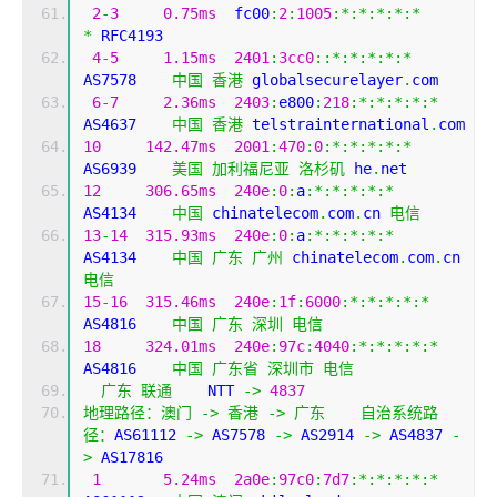
2
-
3
0.75ms
  fc00
:
2
:
1005
:*:*:*:*:*
*
 RFC4193
4
-
5
1.15ms
2401
:
3cc0
::*:*:*:*:*
AS7578    
中国
香港
 globalsecurelayer
.
com
6
-
7
2.36ms
2403
:
e800
:
218
:*:*:*:*:*
AS4637    
中国
香港
 telstrainternational
.
com
10
142.47ms
2001
:
470
:
0
:*:*:*:*:*
AS6939    
美国
加利福尼亚
洛杉矶
 he
.
net
12
306.65ms
240e
:
0
:
a
:*:*:*:*:*
AS4134    
中国
 chinatelecom
.
com
.
cn 
电信
13
-
14
315.93ms
240e
:
0
:
a
:*:*:*:*:*
AS4134    
中国
广东
广州
 chinatelecom
.
com
.
cn 
电信
15
-
16
315.46ms
240e
:
1f
:
6000
:*:*:*:*:*
AS4816    
中国
广东
深圳
电信
18
324.01ms
240e
:
97c
:
4040
:*:*:*:*:*
AS4816    
中国
广东省
深圳市
电信
广东
联通
    NTT 
->
4837
地理路径：澳门
->
香港
->
广东
自治系统路
径：
AS61112 
->
 AS7578 
->
 AS2914 
->
 AS4837 
-
>
 AS17816 
1
5.24ms
2a0e
:
97c0
:
7d7
:*:*:*:*:*