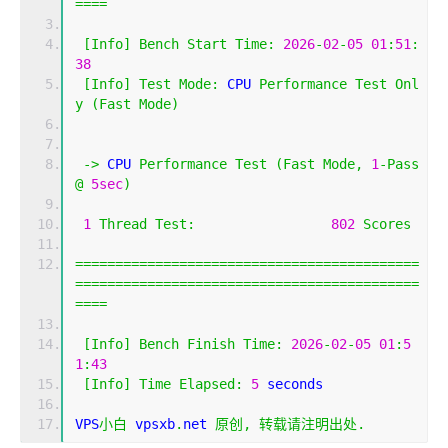
====
[
Info
]
Bench
Start
Time
:
2026
-
02
-
05
01
:
51
:
38
[
Info
]
Test
Mode
:
 CPU 
Performance
Test
Onl
y
(
Fast
Mode
)
->
 CPU 
Performance
Test
(
Fast
Mode
,
1
-
Pass
@
5sec
)
1
Thread
Test
:
802
Scores
===========================================
===========================================
====
[
Info
]
Bench
Finish
Time
:
2026
-
02
-
05
01
:
5
1
:
43
[
Info
]
Time
Elapsed
:
5
 seconds
VPS
小白
 vpsxb
.
net 
原创,
转载请注明出处.