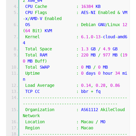
z
 x86_64
 CPU 
Cache
:
16384
 KB 
 CPU 
Flags
:
 AES
-
NI 
Enabled
&
 VM
-
x
/
AMD
-
V 
Enabled
 OS                   
:
Debian
 GNU
/
Linux
12
(
64
Bit
)
 KVM
Kernel
:
6.1
.
0
-
13
-
cloud
-
amd6
4
Total
Space
:
1.3
 GB 
/
4.9
 GB 
Total
 RAM            
:
220
 MB 
/
977
 MB 
(
19
0
 MB 
Buff
)
Total
 SWAP           
:
0
 MB 
/
0
 MB
Uptime
:
0
 days 
0
 hour 
34
 mi
n
Load
Average
:
0.14
,
0.28
,
0.86
 TCP CC               
:
 bbr 
+
 fq
-------------------------------------------
---------------------------------------
Organization
:
 AS61112 
AkileCloud
Network
Location
:
Macau
/
 MO
Region
:
Macao
-------------------------------------------