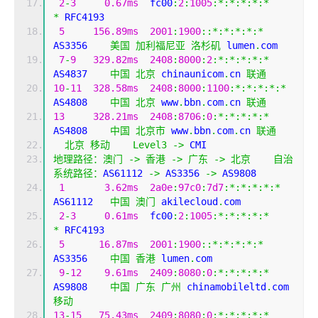
2
-
3
0.67ms
  fc00
:
2
:
1005
:*:*:*:*:*
*
 RFC4193
5
156.89ms
2001
:
1900
::*:*:*:*:*
AS3356    
美国
加利福尼亚
洛杉矶
 lumen
.
com
7
-
9
329.82ms
2408
:
8000
:
2
:*:*:*:*:*
AS4837    
中国
北京
 chinaunicom
.
cn 
联通
10
-
11
328.58ms
2408
:
8000
:
1100
:*:*:*:*:*
AS4808    
中国
北京
 www
.
bbn
.
com
.
cn 
联通
13
328.21ms
2408
:
8706
:
0
:*:*:*:*:*
AS4808    
中国
北京市
 www
.
bbn
.
com
.
cn 
联通
北京
移动
Level3
->
 CMI  
地理路径：澳门
->
香港
->
广东
->
北京
自治
系统路径：
AS61112 
->
 AS3356 
->
 AS9808 
1
3.62ms
2a0e
:
97c0
:
7d7
:*:*:*:*:*
AS61112   
中国
澳门
 akilecloud
.
com
2
-
3
0.61ms
  fc00
:
2
:
1005
:*:*:*:*:*
*
 RFC4193
5
16.87ms
2001
:
1900
::*:*:*:*:*
AS3356    
中国
香港
 lumen
.
com
9
-
12
9.61ms
2409
:
8080
:
0
:*:*:*:*:*
AS9808    
中国
广东
广州
 chinamobileltd
.
com 
移动
13
-
15
75.43ms
2409
:
8080
:
0
:*:*:*:*:*