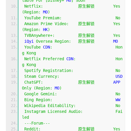
lable
For
[
Disney
+
 MO
]
Soon
Netflix
:
原生解锁
Yes
(
Region
:
 MO
)
YouTube
Premium
:
No
Amazon
Prime
Video
:
原生解锁
Yes
(
Region
:
 HK
)
TVBAnywhere
+:
原生解锁
Yes
 iQyi 
Oversea
Region
:
原生解锁
        MO
YouTube
 CDN
:
Hon
g
Kong
Netflix
Preferred
 CDN
:
Hon
g
Kong
Spotify
Registration
:
No
Steam
Currency
:
                        USD
ChatGPT
:
原生解锁
        APP 
Only
(
Region
:
 MO
)
Google
Gemini
:
No
Bing
Region
:
                           WW
Wikipedia
Editability
:
No
Instagram
Licensed
Audio
:
Fai
led
---
Forum
---
Reddit
:
原生解锁
Yes