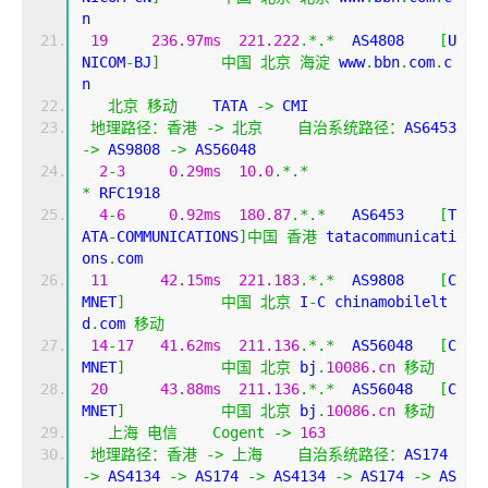
n
19
236.97ms
221.222
.*.*
  AS4808    
[
U
NICOM
-
BJ
]
中国
北京
海淀
 www
.
bbn
.
com
.
c
n
北京
移动
    TATA 
->
 CMI  
地理路径：香港
->
北京
自治系统路径：
AS6453 
->
 AS9808 
->
 AS56048 
2
-
3
0.29ms
10.0
.*.*
*
 RFC1918
4
-
6
0.92ms
180.87
.*.*
   AS6453    
[
T
ATA
-
COMMUNICATIONS
]中国
香港
 tatacommunicati
ons
.
com
11
42.15ms
221.183
.*.*
  AS9808    
[
C
MNET
]
中国
北京
 I
-
C chinamobilelt
d
.
com 
移动
14
-
17
41.62ms
211.136
.*.*
  AS56048   
[
C
MNET
]
中国
北京
 bj
.
10086.cn
移动
20
43.88ms
211.136
.*.*
  AS56048   
[
C
MNET
]
中国
北京
 bj
.
10086.cn
移动
上海
电信
Cogent
->
163
地理路径：香港
->
上海
自治系统路径：
AS174 
->
 AS4134 
->
 AS174 
->
 AS4134 
->
 AS174 
->
 AS