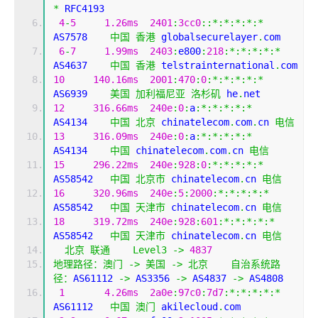
*
 RFC4193
4
-
5
1.26ms
2401
:
3cc0
::*:*:*:*:*
AS7578    
中国
香港
 globalsecurelayer
.
com
6
-
7
1.99ms
2403
:
e800
:
218
:*:*:*:*:*
AS4637    
中国
香港
 telstrainternational
.
com
10
140.16ms
2001
:
470
:
0
:*:*:*:*:*
AS6939    
美国
加利福尼亚
洛杉矶
 he
.
net
12
316.66ms
240e
:
0
:
a
:*:*:*:*:*
AS4134    
中国
北京
 chinatelecom
.
com
.
cn 
电信
13
316.09ms
240e
:
0
:
a
:*:*:*:*:*
AS4134    
中国
 chinatelecom
.
com
.
cn 
电信
15
296.22ms
240e
:
928
:
0
:*:*:*:*:*
AS58542   
中国
北京市
 chinatelecom
.
cn 
电信
16
320.96ms
240e
:
5
:
2000
:*:*:*:*:*
AS58542   
中国
天津市
 chinatelecom
.
cn 
电信
18
319.72ms
240e
:
928
:
601
:*:*:*:*:*
AS58542   
中国
天津市
 chinatelecom
.
cn 
电信
北京
联通
Level3
->
4837
地理路径：澳门
->
美国
->
北京
自治系统路
径：
AS61112 
->
 AS3356 
->
 AS4837 
->
 AS4808 
1
4.26ms
2a0e
:
97c0
:
7d7
:*:*:*:*:*
AS61112   
中国
澳门
 akilecloud
.
com