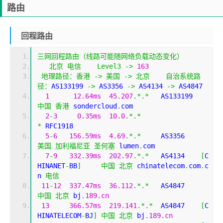
路由
回程路由
三网回程路由（线路可能随网络负载动态变化）
北京
电信
Level3
->
163
地理路径：香港
->
美国
->
北京
自治系统路
径：
AS133199 
->
 AS3356 
->
 AS4134 
->
 AS4847 
1
12.64ms
45.207
.*.*
   AS133199
中国
香港
 sondercloud
.
com
2
-
3
0.35ms
10.0
.*.*
*
 RFC1918
5
-
6
156.59ms
4.69
.*.*
     AS3356   
美国
加利福尼亚
圣何塞
 lumen
.
com
7
-
9
332.39ms
202.97
.*.*
   AS4134    
[
C
HINANET
-
BB
]
中国
北京
 chinatelecom
.
com
.
c
n 
电信
11
-
12
337.47ms
36.112
.*.*
   AS4847    
中国
北京
 bj
.
189.cn
13
366.57ms
219.141
.*.*
  AS4847    
[
C
HINATELECOM
-
BJ
]
中国
北京
 bj
.
189.cn