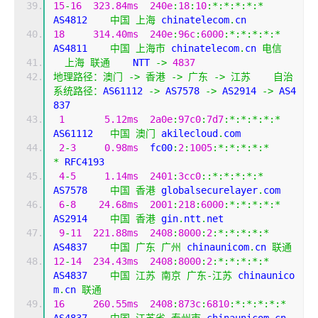
15
-
16
323.84ms
240e
:
18
:
10
:*:*:*:*:*
AS4812    
中国
上海
 chinatelecom
.
cn
18
314.40ms
240e
:
96c
:
6000
:*:*:*:*:*
AS4811    
中国
上海市
 chinatelecom
.
cn 
电信
上海
联通
    NTT 
->
4837
地理路径：澳门
->
香港
->
广东
->
江苏
自治
系统路径：
AS61112 
->
 AS7578 
->
 AS2914 
->
 AS4
837 
1
5.12ms
2a0e
:
97c0
:
7d7
:*:*:*:*:*
AS61112   
中国
澳门
 akilecloud
.
com
2
-
3
0.98ms
  fc00
:
2
:
1005
:*:*:*:*:*
*
 RFC4193
4
-
5
1.14ms
2401
:
3cc0
::*:*:*:*:*
AS7578    
中国
香港
 globalsecurelayer
.
com
6
-
8
24.68ms
2001
:
218
:
6000
:*:*:*:*:*
AS2914    
中国
香港
 gin
.
ntt
.
net
9
-
11
221.88ms
2408
:
8000
:
2
:*:*:*:*:*
AS4837    
中国
广东
广州
 chinaunicom
.
cn 
联通
12
-
14
234.43ms
2408
:
8000
:
2
:*:*:*:*:*
AS4837    
中国
江苏
南京
广东-江苏
 chinaunico
m
.
cn 
联通
16
260.55ms
2408
:
873c
:
6810
:*:*:*:*:*