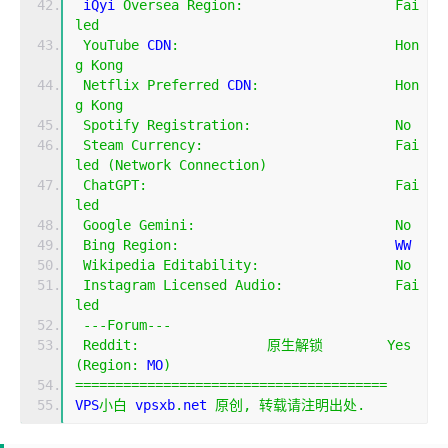
 iQyi 
Oversea
Region
:
Fai
led
YouTube
 CDN
:
Hon
g
Kong
Netflix
Preferred
 CDN
:
Hon
g
Kong
Spotify
Registration
:
No
Steam
Currency
:
Fai
led
(
Network
Connection
)
ChatGPT
:
Fai
led
Google
Gemini
:
No
Bing
Region
:
                           WW
Wikipedia
Editability
:
No
Instagram
Licensed
Audio
:
Fai
led
---
Forum
---
Reddit
:
原生解锁
Yes
(
Region
:
 MO
)
=======================================
VPS
小白
 vpsxb
.
net 
原创,
转载请注明出处.