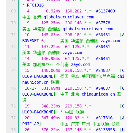
*
 RFC1918
4
0.92ms
160.202
.*.*
  AS137409 
中国
香港
 globalsecurelayer
.
com
9
125.25ms
206.148
.*.*
  AS7578     
美国
华盛顿
西雅图
 globalsecurelayer
.
com
10
145.63ms
208.184
.*.*
  AS6461    
[
A
BOVENET
-
6
]
美国
华盛顿
西雅图
 zayo
.
com
11
147.22ms
64.125
.*.*
   AS6461    
美国
华盛顿
西雅图
 zayo
.
com
14
146.98ms
64.125
.*.*
   AS6461    
美国
加利福尼亚
圣何塞
 zayo
.
com
15
148.06ms
219.158
.*.*
  AS4837    
[
C
U169
-
BACKBONE
]
德国
黑森
美因河畔法兰克福
 chi
naunicom
.
cn 
联通
16
-
17
331.69ms
219.158
.*.*
  AS4837    
[
C
U169
-
BACKBONE
]
中国
北京
 chinaunicom
.
cn 
联
通
19
348.23ms
219.158
.*.*
[
C
U169
-
BACKBONE
]
*
中国
联通
20
347.49ms
120.83
.*.*
   AS17816   
[
A
PNIC
-
AP
]
中国
广东
广州
中国联通
联通
26
376.24ms
157.148
.*.*
  AS136958  
[
U