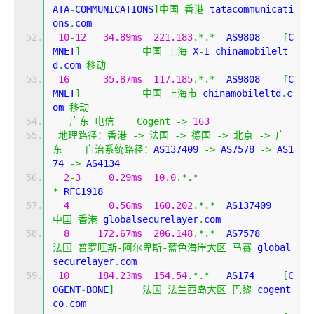
ATA
-
COMMUNICATIONS
]中国
香港
 tatacommunicati
ons
.
com
10
-
12
34.89ms
221.183
.*.*
  AS9808    
[
C
MNET
]
中国
上海
 X
-
I chinamobilelt
d
.
com 
移动
16
35.87ms
117.185
.*.*
  AS9808    
[
C
MNET
]
中国
上海市
 chinamobileltd
.
c
om 
移动
广东
电信
Cogent
->
163
地理路径：香港
->
法国
->
德国
->
北京
->
广
东
自治系统路径：
AS137409 
->
 AS7578 
->
 AS1
74 
->
 AS4134 
2
-
3
0.29ms
10.0
.*.*
*
 RFC1918
4
0.56ms
160.202
.*.*
  AS137409 
中国
香港
 globalsecurelayer
.
com
8
172.67ms
206.148
.*.*
  AS7578     
法国
普罗旺斯-阿尔卑斯-蓝色海岸大区
马赛
 global
securelayer
.
com
10
184.23ms
154.54
.*.*
   AS174     
[
C
OGENT
-
BONE
]
法国
法兰西岛大区
巴黎
 cogent
co
.
com