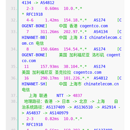
4134 
->
 AS4812 
2
-
3
0.60ms
10.0
.*.*
*
 RFC1918
4
-
6
1.42ms
154.18
.*.*
   AS174     
[
C
OGENT
-
BONE
]
中国
香港
 cogentco
.
com
7
311.26ms
202.97
.*.*
   AS4134    
[
C
HINANET
-
BB
]
中国
上海
 X
-
I chinatelecom
.
c
om
.
cn 
电信
8
150.66ms
154.54
.*.*
   AS174     
[
C
OGENT
-
BONE
]
美国
加利福尼亚
洛杉矶
 cogent
co
.
com
11
157.93ms
38.104
.*.*
   AS174      
美国
加利福尼亚
圣克拉拉
 cogentco
.
com
16
290.17ms
101.226
.*.*
  AS4812    
[
C
HINANET
-
SH
]
中国
上海市
 chinatelecom
.
cn 
电信
上海
联通
    NTT 
->
4837
地理路径：香港
->
日本
->
北京
->
上海
自
治系统路径：
AS137409 
->
 AS136510 
->
 AS2914 
-
>
 AS4837 
->
 AS140979 
2
-
3
0.82ms
10.0
.*.*
*
 RFC1918