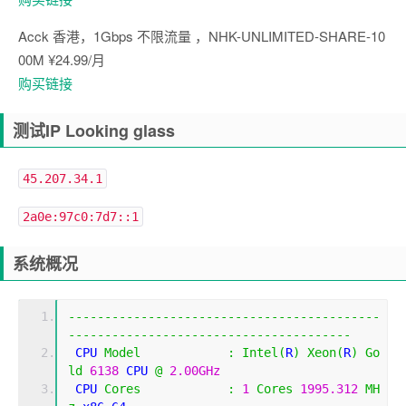
Acck 香港，1Gbps 不限流量 ，NHK-UNLIMITED-SHARE-10
00M ¥24.99/月
购买链接
测试IP Looking glass
45.207.34.1
2a0e:97c0:7d7::1
系统概况
-------------------------------------------
---------------------------------------
 CPU 
Model
:
Intel
(
R
)
Xeon
(
R
)
Go
ld
6138
 CPU 
@
2.00GHz
 CPU 
Cores
:
1
Cores
1995.312
MH