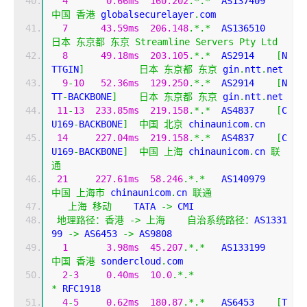
4
0.66ms
160.202
.*.*
  AS137409 
中国
香港
 globalsecurelayer
.
com
7
43.59ms
206.148
.*.*
  AS136510 
日本
东京都
东京
Streamline
Servers
Pty
Ltd
8
49.18ms
203.105
.*.*
  AS2914    
[
N
TTGIN
]
日本
东京都
东京
 gin
.
ntt
.
net
9
-
10
52.36ms
129.250
.*.*
  AS2914    
[
N
TT
-
BACKBONE
]
日本
东京都
东京
 gin
.
ntt
.
net
11
-
13
233.85ms
219.158
.*.*
  AS4837    
[
C
U169
-
BACKBONE
]
中国
北京
 chinaunicom
.
cn
14
227.04ms
219.158
.*.*
  AS4837    
[
C
U169
-
BACKBONE
]
中国
上海
 chinaunicom
.
cn 
联
通
21
227.61ms
58.246
.*.*
   AS140979
中国
上海市
 chinaunicom
.
cn 
联通
上海
移动
    TATA 
->
 CMI  
地理路径：香港
->
上海
自治系统路径：
AS1331
99 
->
 AS6453 
->
 AS9808 
1
3.98ms
45.207
.*.*
   AS133199
中国
香港
 sondercloud
.
com
2
-
3
0.40ms
10.0
.*.*
*
 RFC1918
4
-
5
0.62ms
180.87
.*.*
   AS6453    
[
T