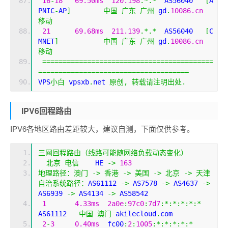
16
-
18
69.50ms
120.198
.*.*
  AS56040   
[
A
PNIC
-
AP
]
中国
广东
广州
 gd
.
10086.cn
移动
21
69.68ms
211.139
.*.*
  AS56040   
[
C
MNET
]
中国
广东
广州
 gd
.
10086.cn
移动
==========================================
=====================================
VPS
小白
 vpsxb
.
net 
原创,
转载请注明出处.
IPV6回程路由
IPV6各地区路由差距较大，建议自测，下面仅供参考。
三网回程路由（线路可能随网络负载动态变化）
北京
电信
    HE 
->
163
地理路径：澳门
->
香港
->
美国
->
北京
->
天津
自治系统路径：
AS61112 
->
 AS7578 
->
 AS4637 
->
AS6939 
->
 AS4134 
->
 AS58542 
1
4.33ms
2a0e
:
97c0
:
7d7
:*:*:*:*:*
AS61112   
中国
澳门
 akilecloud
.
com
2
-
3
0.40ms
  fc00
:
2
:
1005
:*:*:*:*:*