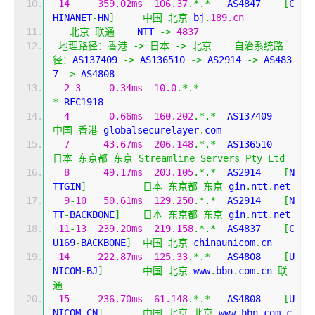
14
359.02ms
106.37
.*.*
   AS4847    
[
C
HINANET
-
HN
]
中国
北京
 bj
.
189.cn
北京
联通
    NTT 
->
4837
地理路径：香港
->
日本
->
北京
自治系统路
径：
AS137409 
->
 AS136510 
->
 AS2914 
->
 AS483
7 
->
 AS4808 
2
-
3
0.34ms
10.0
.*.*
*
 RFC1918
4
0.66ms
160.202
.*.*
  AS137409 
中国
香港
 globalsecurelayer
.
com
7
43.67ms
206.148
.*.*
  AS136510 
日本
东京都
东京
Streamline
Servers
Pty
Ltd
8
49.17ms
203.105
.*.*
  AS2914    
[
N
TTGIN
]
日本
东京都
东京
 gin
.
ntt
.
net
9
-
10
50.61ms
129.250
.*.*
  AS2914    
[
N
TT
-
BACKBONE
]
日本
东京都
东京
 gin
.
ntt
.
net
11
-
13
239.20ms
219.158
.*.*
  AS4837    
[
C
U169
-
BACKBONE
]
中国
北京
 chinaunicom
.
cn
14
222.87ms
125.33
.*.*
   AS4808    
[
U
NICOM
-
BJ
]
中国
北京
 www
.
bbn
.
com
.
cn 
联
通
15
236.70ms
61.148
.*.*
   AS4808    
[
U
NICOM
-
CN
]
中国
北京
北京
 www
.
bbn
.
com
.
c