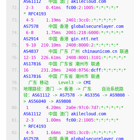
AS61112   
中国
澳门
 akilecloud
.
com
2
-
3
0.41ms
  fc00
:
2
:
1005
:*:*:*:*:*
*
 RFC4193
4
-
5
1.19ms
2401
:
3cc0
::*:*:*:*:*
AS7578    
中国
香港
 globalsecurelayer
.
com
6
-
8
1.75ms
2001
:
218
:
6000
:*:*:*:*:*
AS2914    
中国
香港
 gin
.
ntt
.
net
9
-
10
210.10ms
2408
:
8000
:
2
:*:*:*:*:*
AS4837    
中国
广东
广州
 chinaunicom
.
cn 
联通
12
-
15
226.61ms
2408
:
8001
:
3101
:*:*:*:*:*
AS17816   
中国
广东省
潮州市
联通
16
231.28ms
2408
:
8756
:
dcff
:*:*:*:*:*
AS17816   
中国
广东省
潮州市
联通
广东
移动
Level3
->
 CMI  
地理路径：澳门
->
香港
->
广东
自治系统路
径：
AS61112 
->
 AS7578 
->
 AS3356 
->
 AS9808 
-
>
 AS56040 
->
 AS9808 
1
4.20ms
2a0e
:
97c0
:
7d7
:*:*:*:*:*
AS61112   
中国
澳门
 akilecloud
.
com
2
-
3
1.00ms
  fc00
:
2
:
1005
:*:*:*:*:*
*
 RFC4193
4
-
5
1.66ms
2401
:
3cc0
::*:*:*:*:*
AS7578    
中国
香港
 globalsecurelayer
.
com