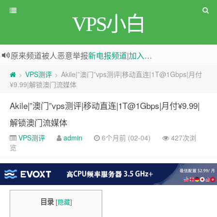
VPS小白
greenwebpage|香港|日本|新加坡|美国等多地vps测评|移动直连|1Gbps带宽|年付€29
原来频道被人恶意举报
新电报频道
|
加入电报群
VPS测评
Akile|”澳门”vps测评|移动直连|1T@1Gbps|月付
>
>
¥9.99|解锁澳门流媒体
Akile|”澳门”vps测评|移动直连|1T@1Gbps|月付¥9.99|
解锁澳门流媒体
VPS测评
admin
6个月前 (02-04)
427次浏
览
目录
[
隐藏
]