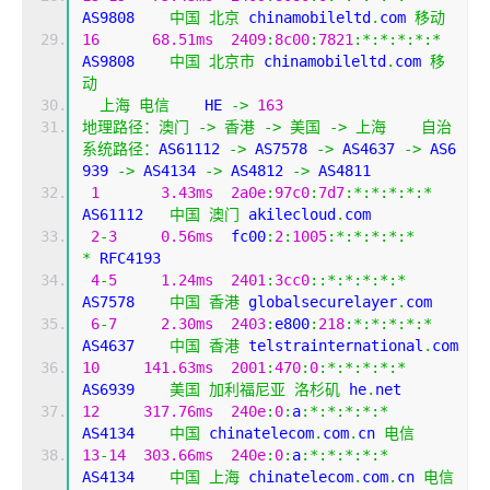
AS9808    
中国
北京
 chinamobileltd
.
com 
移动
16
68.51ms
2409
:
8c00
:
7821
:*:*:*:*:*
AS9808    
中国
北京市
 chinamobileltd
.
com 
移
动
上海
电信
    HE 
->
163
地理路径：澳门
->
香港
->
美国
->
上海
自治
系统路径：
AS61112 
->
 AS7578 
->
 AS4637 
->
 AS6
939 
->
 AS4134 
->
 AS4812 
->
 AS4811 
1
3.43ms
2a0e
:
97c0
:
7d7
:*:*:*:*:*
AS61112   
中国
澳门
 akilecloud
.
com
2
-
3
0.56ms
  fc00
:
2
:
1005
:*:*:*:*:*
*
 RFC4193
4
-
5
1.24ms
2401
:
3cc0
::*:*:*:*:*
AS7578    
中国
香港
 globalsecurelayer
.
com
6
-
7
2.30ms
2403
:
e800
:
218
:*:*:*:*:*
AS4637    
中国
香港
 telstrainternational
.
com
10
141.63ms
2001
:
470
:
0
:*:*:*:*:*
AS6939    
美国
加利福尼亚
洛杉矶
 he
.
net
12
317.76ms
240e
:
0
:
a
:*:*:*:*:*
AS4134    
中国
 chinatelecom
.
com
.
cn 
电信
13
-
14
303.66ms
240e
:
0
:
a
:*:*:*:*:*
AS4134    
中国
上海
 chinatelecom
.
com
.
cn 
电信