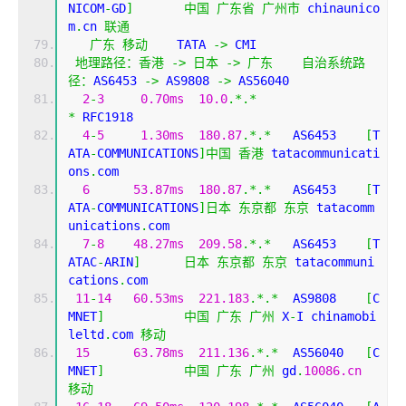
NICOM
-
GD
]
中国
广东省
广州市
 chinaunico
m
.
cn 
联通
广东
移动
    TATA 
->
 CMI  
地理路径：香港
->
日本
->
广东
自治系统路
径：
AS6453 
->
 AS9808 
->
 AS56040 
2
-
3
0.70ms
10.0
.*.*
*
 RFC1918
4
-
5
1.30ms
180.87
.*.*
   AS6453    
[
T
ATA
-
COMMUNICATIONS
]中国
香港
 tatacommunicati
ons
.
com
6
53.87ms
180.87
.*.*
   AS6453    
[
T
ATA
-
COMMUNICATIONS
]日本
东京都
东京
 tatacomm
unications
.
com
7
-
8
48.27ms
209.58
.*.*
   AS6453    
[
T
ATAC
-
ARIN
]
日本
东京都
东京
 tatacommuni
cations
.
com
11
-
14
60.53ms
221.183
.*.*
  AS9808    
[
C
MNET
]
中国
广东
广州
 X
-
I chinamobi
leltd
.
com 
移动
15
63.78ms
211.136
.*.*
  AS56040   
[
C
MNET
]
中国
广东
广州
 gd
.
10086.cn
移动