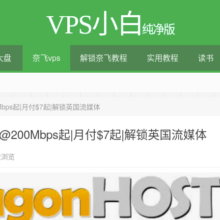
VPS小白
纯净版
大盘
奈飞vps
解锁奈飞教程
实用教程
读书
测评|移动直连|1Gbps带宽|年付€29
00Mbps起|月付$7起|解锁英国流媒体
1T@200Mbps起|月付$7起|解锁英国流媒体
次浏览