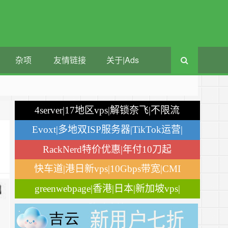
杂项
友情链接
关于|Ads
4server|17地区vps|解锁奈飞|不限流
量
Evoxt|多地双ISP服务器|TikTok运营|
月付$2.84
RackNerd特价优惠|年付10刀起
快车道|港日新vps|10Gbps带宽|CMI
greenwebpage|香港|日本|新加坡vps|
移动直连