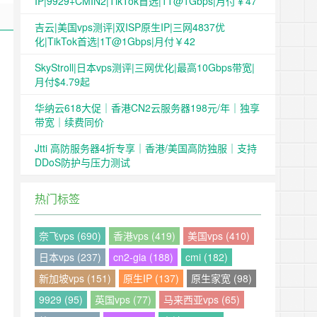
IP|9929+CMIN2|TikTok首选|1T@1Gbps|月付￥47
吉云|美国vps测评|双ISP原生IP|三网4837优
化|TikTok首选|1T@1Gbps|月付￥42
SkyStroll|日本vps测评|三网优化|最高10Gbps带宽|
月付$4.79起
华纳云618大促｜香港CN2云服务器198元/年｜独享
带宽｜续费同价
Jtti 高防服务器4折专享｜香港/美国高防独服｜支持
DDoS防护与压力测试
热门标签
奈飞vps (690)
香港vps (419)
美国vps (410)
日本vps (237)
cn2-gia (188)
cmi (182)
新加坡vps (151)
原生IP (137)
原生家宽 (98)
9929 (95)
英国vps (77)
马来西亚vps (65)