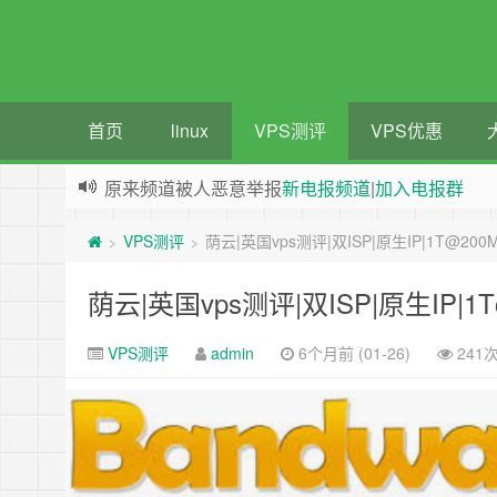
首页
linux
VPS测评
VPS优惠
原来频道被人恶意举报
新电报频道
|
加入电报群
greenwebpage|香港|日本|新加坡|美国等多地vps
VPS测评
荫云|英国vps测评|双ISP|原生IP|1T@2
>
>
荫云|英国vps测评|双ISP|原生IP|
VPS测评
admin
6个月前 (01-26)
241