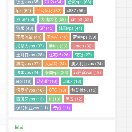
德国vps (65)
CUG (64)
台湾vps (63)
iplc (62)
三网优化 (62)
4837 (59)
双ISP (59)
大陆优化 (59)
cmin2 (53)
独服 (48)
ISP (45)
韩国vps (44)
不限流量 (44)
国内机 (40)
荷兰vps (39)
加拿大vps (37)
tiktok (36)
lumen (32)
土耳其vps (28)
住宅IP (28)
软银 (27)
越南vps (27)
大盘鸡 (24)
澳大利亚vps (24)
法国vps (24)
泰国vps (23)
菲律宾vps (19)
iepl (18)
动态IP (18)
Linux (16)
俄罗斯vps (16)
CTG (16)
移动优化 (15)
西班牙vps (13)
iij (13)
黑五 (12)
保加利亚vps (11)
专线 (11)
目录