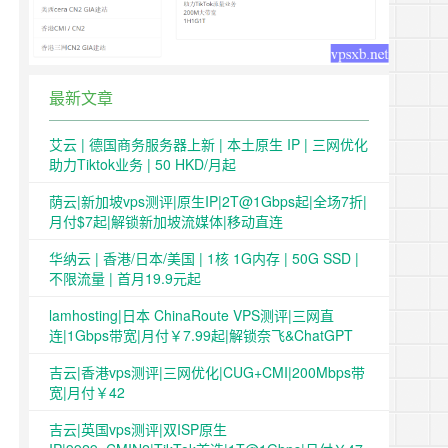
最新文章
艾云 | 德国商务服务器上新 | 本土原生 IP | 三网优化
助力Tiktok业务 | 50 HKD/月起
荫云|新加坡vps测评|原生IP|2T@1Gbps起|全场7折|
月付$7起|解锁新加坡流媒体|移动直连
华纳云 | 香港/日本/美国 | 1核 1G内存 | 50G SSD |
不限流量 | 首月19.9元起
lamhosting|日本 ChinaRoute VPS测评|三网直
连|1Gbps带宽|月付￥7.99起|解锁奈飞&ChatGPT
吉云|香港vps测评|三网优化|CUG+CMI|200Mbps带
宽|月付￥42
吉云|英国vps测评|双ISP原生