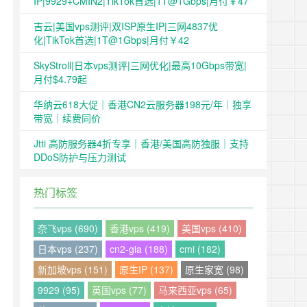
IP|9929+CMIN2|TikTok首选|1T@1Gbps|月付￥47
吉云|美国vps测评|双ISP原生IP|三网4837优
化|TikTok首选|1T@1Gbps|月付￥42
SkyStroll|日本vps测评|三网优化|最高10Gbps带宽|
月付$4.79起
华纳云618大促｜香港CN2云服务器198元/年｜独享
带宽｜续费同价
Jtti 高防服务器4折专享｜香港/美国高防独服｜支持
DDoS防护与压力测试
热门标签
奈飞vps (690)
香港vps (419)
美国vps (410)
日本vps (237)
cn2-gia (188)
cmi (182)
新加坡vps (151)
原生IP (137)
原生家宽 (98)
9929 (95)
英国vps (77)
马来西亚vps (65)