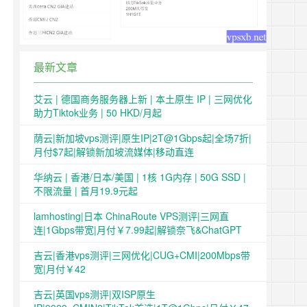
最新文章
艾云 | 德国商务服务器上新 | 本土原生 IP | 三网优化
助力Tiktok业务 | 50 HKD/月起
荫云|新加坡vps测评|原生IP|2T@1Gbps起|全场7折|
月付$7起|解锁新加坡流媒体|移动直连
华纳云 | 香港/日本/美国 | 1核 1G内存 | 50G SSD |
不限流量 | 首月19.9元起
lamhosting|日本 ChinaRoute VPS测评|三网直
连|1Gbps带宽|月付￥7.99起|解锁奈飞&ChatGPT
吉云|香港vps测评|三网优化|CUG+CMI|200Mbps带
宽|月付￥42
吉云|英国vps测评|双ISP原生