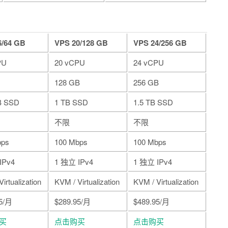
6/64 GB
VPS 20/128 GB
VPS 24/256 GB
PU
20 vCPU
24 vCPU
128 GB
256 GB
B SSD
1 TB SSD
1.5 TB SSD
不限
不限
bps
100 Mbps
100 Mbps
IPv4
1 独立 IPv4
1 独立 IPv4
irtualization
KVM / Virtualization
KVM / Virtualization
95/月
$289.95/月
$489.95/月
买
点击购买
点击购买