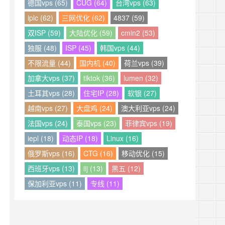
德国vps (65)
CUG (64)
台湾vps (63)
iplc (62)
三网优化 (62)
4837 (59)
双ISP (59)
大陆优化 (59)
cmin2 (53)
独服 (48)
ISP (45)
韩国vps (44)
不限流量 (44)
国内机 (40)
荷兰vps (39)
加拿大vps (37)
tiktok (36)
lumen (32)
土耳其vps (28)
住宅IP (28)
软银 (27)
越南vps (27)
大盘鸡 (24)
澳大利亚vps (24)
法国vps (24)
泰国vps (23)
菲律宾vps (19)
iepl (18)
动态IP (18)
Linux (16)
俄罗斯vps (16)
CTG (16)
移动优化 (15)
西班牙vps (13)
iij (13)
黑五 (12)
保加利亚vps (11)
专线 (11)