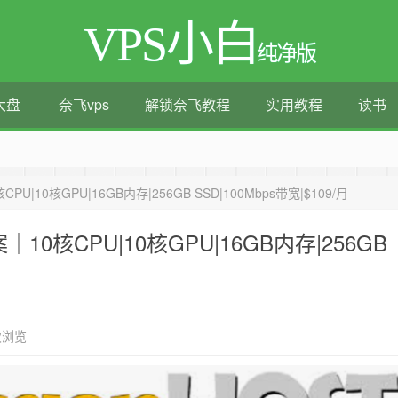
VPS小白
纯净版
大盘
奈飞vps
解锁奈飞教程
实用教程
读书
测评|移动直连|1Gbps带宽|年付€29
核CPU|10核GPU|16GB内存|256GB SSD|100Mbps带宽|$109/月
方案｜10核CPU|10核GPU|16GB内存|256GB
次浏览