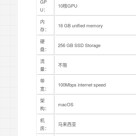
GP
10核GPU
U：
内
16 GB unified memory
存：
硬
256 GB SSD Storage
盘：
流
不限
量：
带
100Mbps internet speed
宽：
架
macOS
构：
机
马来西亚
房：