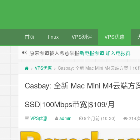
首页
linux
VPS测评
VPS优惠
原来频道被人恶意举报
新电报频道
|
加入电报群
greenwebpage|香港|日本|新加坡|美国等多地vps
VPS优惠
Casbay: 全新 Mac Mini M4云端方案｜10
>
>
Casbay: 全新 Mac Mini M4云端
SSD|100Mbps带宽|$109/月
VPS优惠
admin
9个月前 (10-30)
214