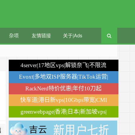
杂项
友情链接
关于|Ads
4server|17地区vps|解锁奈飞|不限流
量
Evoxt|多地双ISP服务器|TikTok运营|
月付$2.84
RackNerd特价优惠|年付10刀起
快车道|港日新vps|10Gbps带宽|CMI
greenwebpage|香港|日本|新加坡vps|
移动直连