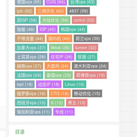
德国vps (65)
CUG (64)
台湾vps (63)
iplc (62)
三网优化 (62)
4837 (59)
双ISP (59)
大陆优化 (59)
cmin2 (53)
独服 (48)
ISP (45)
韩国vps (44)
不限流量 (44)
国内机 (40)
荷兰vps (39)
加拿大vps (37)
tiktok (36)
lumen (32)
土耳其vps (28)
住宅IP (28)
软银 (27)
越南vps (27)
大盘鸡 (24)
澳大利亚vps (24)
法国vps (24)
泰国vps (23)
菲律宾vps (19)
iepl (18)
动态IP (18)
Linux (16)
俄罗斯vps (16)
CTG (16)
移动优化 (15)
西班牙vps (13)
iij (13)
黑五 (12)
保加利亚vps (11)
专线 (11)
目录