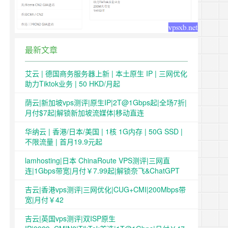
最新文章
艾云 | 德国商务服务器上新 | 本土原生 IP | 三网优化
助力Tiktok业务 | 50 HKD/月起
荫云|新加坡vps测评|原生IP|2T@1Gbps起|全场7折|
月付$7起|解锁新加坡流媒体|移动直连
华纳云 | 香港/日本/美国 | 1核 1G内存 | 50G SSD |
不限流量 | 首月19.9元起
lamhosting|日本 ChinaRoute VPS测评|三网直
连|1Gbps带宽|月付￥7.99起|解锁奈飞&ChatGPT
吉云|香港vps测评|三网优化|CUG+CMI|200Mbps带
宽|月付￥42
吉云|英国vps测评|双ISP原生