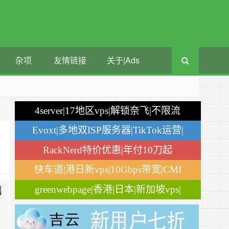
杂项
友情链接
关于|Ads
4server|17地区vps|解锁奈飞|不限流
量
Evoxt|多地双ISP服务器|TikTok运营|
月付$2.84
RackNerd特价优惠|年付10刀起
快车道|港日新vps|10Gbps带宽|CMI
greenwebpage|香港|日本|新加坡vps|
移动直连