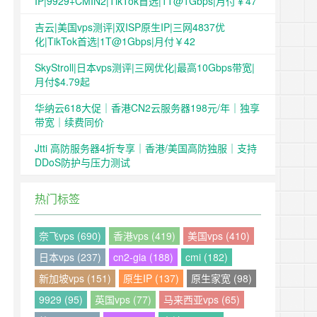
IP|9929+CMIN2|TikTok首选|1T@1Gbps|月付￥47
吉云|美国vps测评|双ISP原生IP|三网4837优
化|TikTok首选|1T@1Gbps|月付￥42
SkyStroll|日本vps测评|三网优化|最高10Gbps带宽|
月付$4.79起
华纳云618大促｜香港CN2云服务器198元/年｜独享
带宽｜续费同价
Jtti 高防服务器4折专享｜香港/美国高防独服｜支持
DDoS防护与压力测试
热门标签
奈飞vps (690)
香港vps (419)
美国vps (410)
日本vps (237)
cn2-gia (188)
cmi (182)
新加坡vps (151)
原生IP (137)
原生家宽 (98)
9929 (95)
英国vps (77)
马来西亚vps (65)