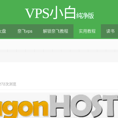
VPS小白
纯净版
大盘
奈飞vps
解锁奈飞教程
实用教程
读书
测评|移动直连|1Gbps带宽|年付€29
272次浏览