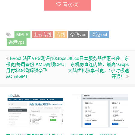
喜欢 (
0
)
MPLS
上云专线
专线
奈飞vps
深港iepl
香港vps
Evoxt|法国VPS测评|10Gbps
Jtti.cc日本服务器优惠来袭｜东
带宽|每周备份|AMD高频CPU|
京机房直连内地，最高1Gbps
月付$2.9起|解锁奈飞
大陆优化独享带宽，1小时极速
&ChatGPT
开通！