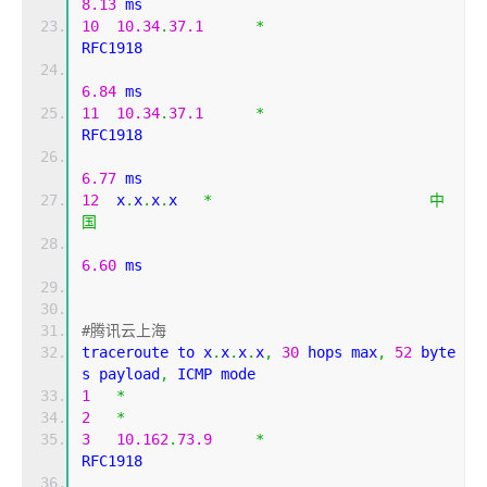
8.13
 ms
10
10.34
.
37.1
*
RFC1918          
6.84
 ms
11
10.34
.
37.1
*
RFC1918          
6.77
 ms
12
  x
.
x
.
x
.
x   
*
中
国
6.60
 ms                                       
#腾讯云上海
traceroute to x
.
x
.
x
.
x
,
30
 hops max
,
52
 byte
s payload
,
 ICMP mode
1
*
2
*
3
10.162
.
73.9
*
RFC1918          