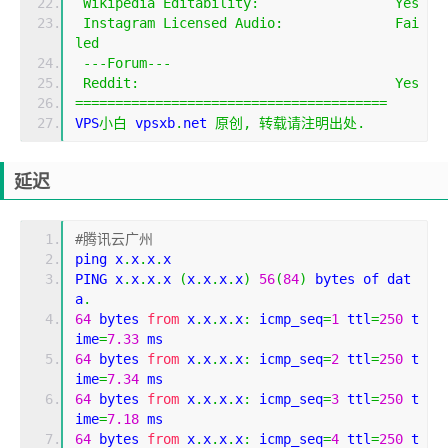
Wikipedia
Editability
:
Yes
Instagram
Licensed
Audio
:
Fai
led
---
Forum
---
Reddit
:
Yes
=======================================
VPS
小白
 vpsxb
.
net 
原创,
转载请注明出处.
延迟
#腾讯云广州
ping x
.
x
.
x
.
x
PING x
.
x
.
x
.
x 
(
x
.
x
.
x
.
x
)
56
(
84
)
 bytes of dat
a
.
64
 bytes 
from
 x
.
x
.
x
.
x
:
 icmp_seq
=
1
 ttl
=
250
 t
ime
=
7.33
 ms
64
 bytes 
from
 x
.
x
.
x
.
x
:
 icmp_seq
=
2
 ttl
=
250
 t
ime
=
7.34
 ms
64
 bytes 
from
 x
.
x
.
x
.
x
:
 icmp_seq
=
3
 ttl
=
250
 t
ime
=
7.18
 ms
64
 bytes 
from
 x
.
x
.
x
.
x
:
 icmp_seq
=
4
 ttl
=
250
 t