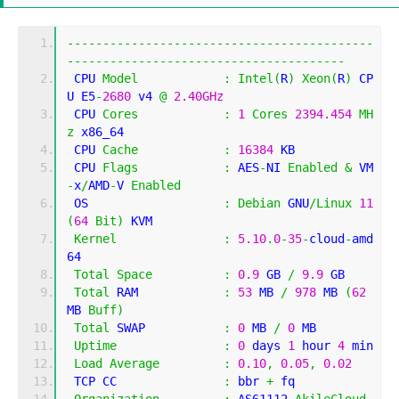
-------------------------------------------
---------------------------------------
 CPU 
Model
:
Intel
(
R
)
Xeon
(
R
)
 CP
U E5
-
2680
 v4 
@
2.40GHz
 CPU 
Cores
:
1
Cores
2394.454
MH
z
 x86_64
 CPU 
Cache
:
16384
 KB 
 CPU 
Flags
:
 AES
-
NI 
Enabled
&
 VM
-
x
/
AMD
-
V 
Enabled
 OS                   
:
Debian
 GNU
/
Linux
11
(
64
Bit
)
 KVM
Kernel
:
5.10
.
0
-
35
-
cloud
-
amd
64
Total
Space
:
0.9
 GB 
/
9.9
 GB 
Total
 RAM            
:
53
 MB 
/
978
 MB 
(
62
MB 
Buff
)
Total
 SWAP           
:
0
 MB 
/
0
 MB
Uptime
:
0
 days 
1
 hour 
4
 min
Load
Average
:
0.10
,
0.05
,
0.02
 TCP CC               
:
 bbr 
+
 fq