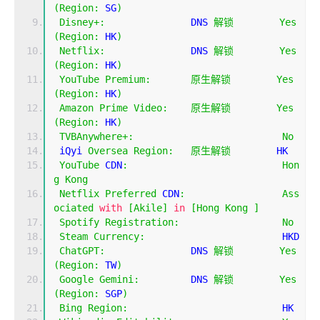
(
Region
:
 SG
)
Disney
+:
               DNS 
解锁
Yes
(
Region
:
 HK
)
Netflix
:
               DNS 
解锁
Yes
(
Region
:
 HK
)
YouTube
Premium
:
原生解锁
Yes
(
Region
:
 HK
)
Amazon
Prime
Video
:
原生解锁
Yes
(
Region
:
 HK
)
TVBAnywhere
+:
No
 iQyi 
Oversea
Region
:
原生解锁
        HK
YouTube
 CDN
:
Hon
g
Kong
Netflix
Preferred
 CDN
:
Ass
ociated
with
[
Akile
]
in
[
Hong
Kong
]
Spotify
Registration
:
No
Steam
Currency
:
                        HKD
ChatGPT
:
               DNS 
解锁
Yes
(
Region
:
 TW
)
Google
Gemini
:
         DNS 
解锁
Yes
(
Region
:
 SGP
)
Bing
Region
:
                           HK