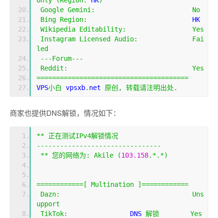
Only
(
Region
:
 HK
)
Google
Gemini
:
No
Bing
Region
:
                           HK
Wikipedia
Editability
:
Yes
Instagram
Licensed
Audio
:
Fai
led
---
Forum
---
Reddit
:
Yes
=======================================
VPS
小白
 vpsxb
.
net 
原创,
转载请注明出处.
商家也提供DNS解锁，情况如下：
**
正在测试
IPv4
解锁情况
--------------------------------
**
您的网络为:
Akile
(
103.158
.*.*)
============[
Multination
]============
Dazn
:
Uns
upport
TikTok
:
                DNS 
解锁
Yes