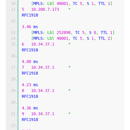
[
MPLS
:
Lbl
48001
,
 TC 
5
,
 S 
1
,
 TTL 
1
]
5
10.200
.
7.173
*
RFC1918          
3.46
 ms
[
MPLS
:
Lbl
252898
,
 TC 
5
,
 S 
0
,
 TTL 
1
]
[
MPLS
:
Lbl
48001
,
 TC 
5
,
 S 
1
,
 TTL 
2
]
6
10.34
.
37.1
*
RFC1918          
4.00
 ms
7
10.34
.
37.1
*
RFC1918          
4.23
 ms
8
10.34
.
37.1
*
RFC1918          
4.36
 ms
9
10.34
.
37.1
*
RFC1918          