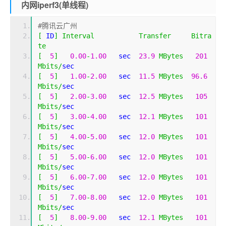
内网iperf3(单线程)
#腾讯云广州
[
 ID
]
Interval
Transfer
Bitra
te
[
5
]
0.00
-
1.00
   sec  
23.9
MBytes
201
Mbits
/
sec                  
[
5
]
1.00
-
2.00
   sec  
11.5
MBytes
96.6
Mbits
/
sec                  
[
5
]
2.00
-
3.00
   sec  
12.5
MBytes
105
Mbits
/
sec                  
[
5
]
3.00
-
4.00
   sec  
12.1
MBytes
101
Mbits
/
sec                  
[
5
]
4.00
-
5.00
   sec  
12.0
MBytes
101
Mbits
/
sec                  
[
5
]
5.00
-
6.00
   sec  
12.0
MBytes
101
Mbits
/
sec                  
[
5
]
6.00
-
7.00
   sec  
12.0
MBytes
101
Mbits
/
sec                  
[
5
]
7.00
-
8.00
   sec  
12.0
MBytes
101
Mbits
/
sec                  
[
5
]
8.00
-
9.00
   sec  
12.1
MBytes
101