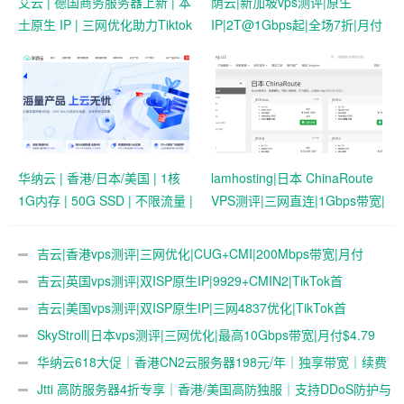
艾云 | 德国商务服务器上新 | 本
荫云|新加坡vps测评|原生
土原生 IP | 三网优化助力Tiktok
IP|2T@1Gbps起|全场7折|月付
业务 | 50 HKD/月起
$7起|解锁新加坡流媒体|移动直
连
华纳云 | 香港/日本/美国 | 1核
lamhosting|日本 ChinaRoute
1G内存 | 50G SSD | 不限流量 |
VPS测评|三网直连|1Gbps带宽|
首月19.9元起
月付￥7.99起|解锁奈飞
&ChatGPT
吉云|香港vps测评|三网优化|CUG+CMI|200Mbps带宽|月付
￥42
吉云|英国vps测评|双ISP原生IP|9929+CMIN2|TikTok首
选|1T@1Gbps|月付￥47
吉云|美国vps测评|双ISP原生IP|三网4837优化|TikTok首
选|1T@1Gbps|月付￥42
SkyStroll|日本vps测评|三网优化|最高10Gbps带宽|月付$4.79
起
华纳云618大促｜香港CN2云服务器198元/年｜独享带宽｜续费
同价
Jtti 高防服务器4折专享｜香港/美国高防独服｜支持DDoS防护与