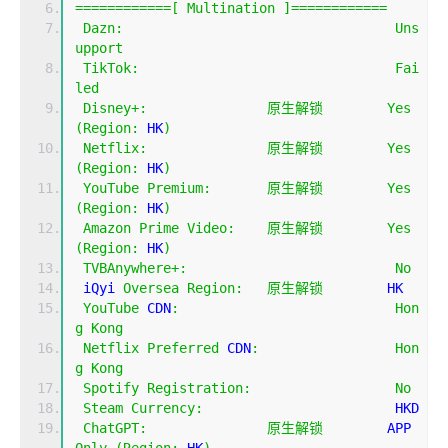
============[
Multination
]============
Dazn
:
Uns
upport
TikTok
:
Fai
led
Disney
+:
原生解锁
Yes
(
Region
:
 HK
)
Netflix
:
原生解锁
Yes
(
Region
:
 HK
)
YouTube
Premium
:
原生解锁
Yes
(
Region
:
 HK
)
Amazon
Prime
Video
:
原生解锁
Yes
(
Region
:
 HK
)
TVBAnywhere
+:
No
 iQyi 
Oversea
Region
:
原生解锁
        HK
YouTube
 CDN
:
Hon
g
Kong
Netflix
Preferred
 CDN
:
Hon
g
Kong
Spotify
Registration
:
No
Steam
Currency
:
                        HKD
ChatGPT
:
原生解锁
        APP 