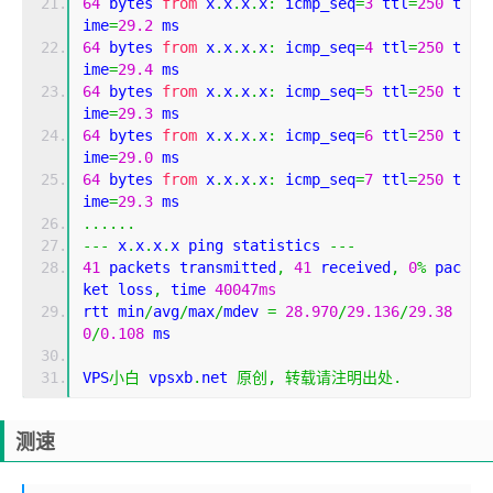
64
 bytes 
from
 x
.
x
.
x
.
x
:
 icmp_seq
=
3
 ttl
=
250
 t
ime
=
29.2
 ms
64
 bytes 
from
 x
.
x
.
x
.
x
:
 icmp_seq
=
4
 ttl
=
250
 t
ime
=
29.4
 ms
64
 bytes 
from
 x
.
x
.
x
.
x
:
 icmp_seq
=
5
 ttl
=
250
 t
ime
=
29.3
 ms
64
 bytes 
from
 x
.
x
.
x
.
x
:
 icmp_seq
=
6
 ttl
=
250
 t
ime
=
29.0
 ms
64
 bytes 
from
 x
.
x
.
x
.
x
:
 icmp_seq
=
7
 ttl
=
250
 t
ime
=
29.3
 ms
......
---
 x
.
x
.
x
.
x ping statistics 
---
41
 packets transmitted
,
41
 received
,
0
%
 pac
ket loss
,
 time 
40047ms
rtt min
/
avg
/
max
/
mdev 
=
28.970
/
29.136
/
29.38
0
/
0.108
 ms
VPS
小白
 vpsxb
.
net 
原创,
转载请注明出处.
测速