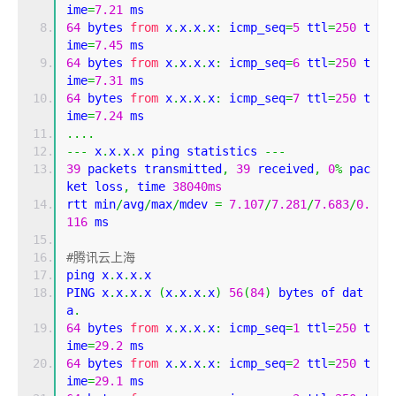
ime
=
7.21
 ms
64
 bytes 
from
 x
.
x
.
x
.
x
:
 icmp_seq
=
5
 ttl
=
250
 t
ime
=
7.45
 ms
64
 bytes 
from
 x
.
x
.
x
.
x
:
 icmp_seq
=
6
 ttl
=
250
 t
ime
=
7.31
 ms
64
 bytes 
from
 x
.
x
.
x
.
x
:
 icmp_seq
=
7
 ttl
=
250
 t
ime
=
7.24
 ms
....
---
 x
.
x
.
x
.
x ping statistics 
---
39
 packets transmitted
,
39
 received
,
0
%
 pac
ket loss
,
 time 
38040ms
rtt min
/
avg
/
max
/
mdev 
=
7.107
/
7.281
/
7.683
/
0.
116
 ms
#腾讯云上海
ping x
.
x
.
x
.
x
PING x
.
x
.
x
.
x 
(
x
.
x
.
x
.
x
)
56
(
84
)
 bytes of dat
a
.
64
 bytes 
from
 x
.
x
.
x
.
x
:
 icmp_seq
=
1
 ttl
=
250
 t
ime
=
29.2
 ms
64
 bytes 
from
 x
.
x
.
x
.
x
:
 icmp_seq
=
2
 ttl
=
250
 t
ime
=
29.1
 ms