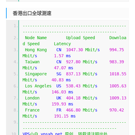
香港出口全球测速
-------------------------------------------
---------------------------------------
Node
Name
Upload
Speed
Downloa
d
Speed
Latency
Hong
Kong
    CN  
1047.30
Mbit
/
s    
994.75
Mbit
/
s       
1.57
 ms                         
Taiwan
       CN  
927.80
Mbit
/
s     
983.39
Mbit
/
s       
47.07
 ms                        
Singapore
    SG  
837.13
Mbit
/
s     
1018.55
Mbit
/
s      
40.83
 ms                        
Los
Angeles
  US  
538.43
Mbit
/
s     
1005.63
Mbit
/
s      
146.03
 ms                       
London
       UK  
404.18
Mbit
/
s     
1009.13
Mbit
/
s      
159.93
 ms                       
France
       FR  
466.80
Mbit
/
s     
970.42
Mbit
/
s       
191.15
 ms                       
-------------------------------------------
---------------------------------------
VPS
小白
 vpsxb
.
net 
原创,
转载请注明出处.