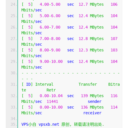
[
5
]
4.00
-
5.00
   sec  
12.7
MBytes
106
Mbits
/
sec                  
[
5
]
5.00
-
6.00
   sec  
12.4
MBytes
104
Mbits
/
sec                  
[
5
]
6.00
-
7.00
   sec  
12.4
MBytes
104
Mbits
/
sec                  
[
5
]
7.00
-
8.00
   sec  
12.8
MBytes
107
Mbits
/
sec                  
[
5
]
8.00
-
9.00
   sec  
12.3
MBytes
103
Mbits
/
sec                  
[
5
]
9.00
-
10.00
  sec  
12.4
MBytes
104
Mbits
/
sec                  
-
-
-
-
-
-
-
-
-
-
-
-
-
-
-
-
-
-
-
-
-
-
-
-
-
[
 ID
]
Interval
Transfer
Bitra
te
Retr
[
5
]
0.00
-
10.04
  sec   
139
MBytes
116
Mbits
/
sec  
11441
             sender
[
5
]
0.00
-
10.00
  sec   
136
MBytes
114
Mbits
/
sec                  receiver
VPS
小白
 vpsxb
.
net 
原创,
转载请注明出处.