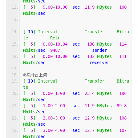
Mbits
/
sec                  
[
5
]
9.00
-
10.00
  sec  
11.9
MBytes
100
Mbits
/
sec                  
-
-
-
-
-
-
-
-
-
-
-
-
-
-
-
-
-
-
-
-
-
-
-
-
-
[
 ID
]
Interval
Transfer
Bitra
te
Retr
[
5
]
0.00
-
10.04
  sec   
136
MBytes
114
Mbits
/
sec  
9487
             sender
[
5
]
0.00
-
10.00
  sec   
132
MBytes
111
Mbits
/
sec                  receiver
#腾讯云上海
[
 ID
]
Interval
Transfer
Bitra
te
[
5
]
0.00
-
1.00
   sec  
23.4
MBytes
196
Mbits
/
sec                  
[
5
]
1.00
-
2.00
   sec  
11.9
MBytes
99.8
Mbits
/
sec                  
[
5
]
2.00
-
3.00
   sec  
12.9
MBytes
108
Mbits
/
sec                  
[
5
]
3.00
-
4.00
   sec  
12.7
MBytes
107
Mbits
/
sec                  