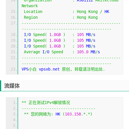
Organization
:
 AS61112 
AkileCloud
Network
Location
:
Hong
Kong
/
 HK
Region
:
Hong
Kong
-------------------------------------------
---------------------------------------
 I
/
O 
Speed
(
1.0GB
)
:
105
 MB
/
s
 I
/
O 
Speed
(
1.0GB
)
:
105
 MB
/
s
 I
/
O 
Speed
(
1.0GB
)
:
105
 MB
/
s
Average
 I
/
O 
Speed
:
105.0
 MB
/
s
-------------------------------------------
---------------------------------------
VPS
小白
 vpsxb
.
net 
原创,
转载请注明出处.
流媒体
**
正在测试
IPv4
解锁情况
--------------------------------
**
您的网络为:
 HK 
(
103.158
.*.*)