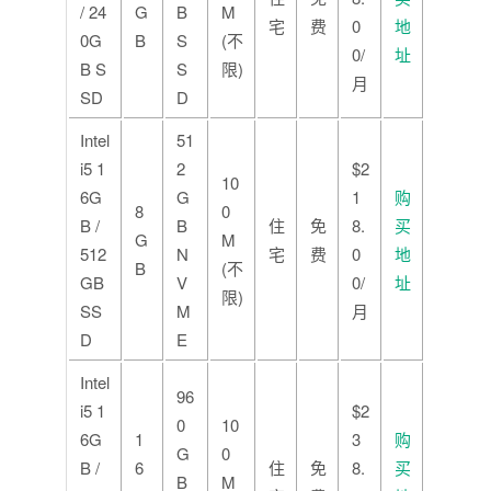
/ 24
G
B
M
宅
费
0
地
0G
B
S
(不
0/
址
B S
S
限)
月
SD
D
Intel
51
i5 1
2
$2
10
6G
G
1
购
8
0
B /
B
住
免
8.
买
G
M
512
N
宅
费
0
地
B
(不
GB
V
0/
址
限)
SS
M
月
D
E
Intel
96
i5 1
$2
0
10
6G
1
3
购
G
0
B /
6
住
免
8.
买
B
M