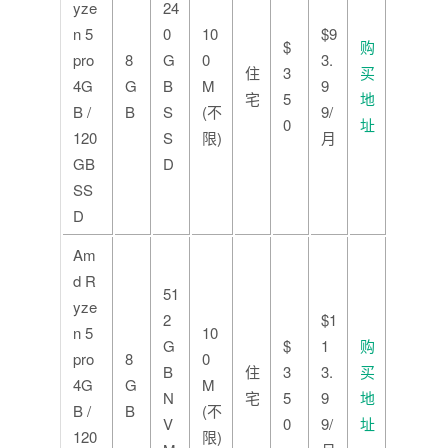
yze
24
n 5
0
10
$9
$
购
pro
8
G
0
3.
住
3
买
4G
G
B
M
9
宅
5
地
B /
B
S
(不
9/
0
址
120
S
限)
月
GB
D
SS
D
Am
d R
51
yze
2
$1
n 5
10
G
$
1
购
pro
8
0
B
住
3
3.
买
4G
G
M
N
宅
5
9
地
B /
B
(不
V
0
9/
址
120
限)