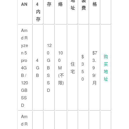
地
装
AN
4
存
络
格
址
费
内
存
Am
d R
yze
12
n 5
0
10
$7
$
购
pro
4
G
0
3.
住
3
买
4G
G
B
M
9
宅
5
地
B /
B
S
(不
9/
0
址
120
S
限)
月
GB
D
SS
D
Am
d R