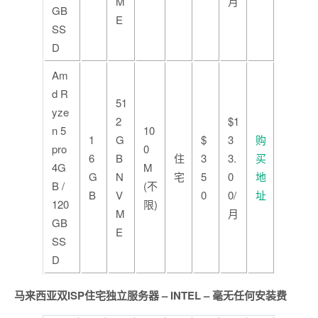
M
月
GB
E
SS
D
Am
d R
51
yze
2
$1
n 5
10
1
G
$
3
购
pro
0
6
B
住
3
3.
买
4G
M
G
N
宅
5
0
地
B /
(不
B
V
0
0/
址
120
限)
M
月
GB
E
SS
D
马来西亚双ISP住宅独立服务器 – INTEL – 毫无任何安装费