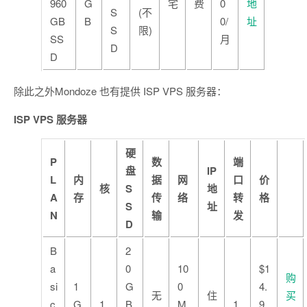
960
G
宅
费
0
地
S
(不
GB
B
0/
址
S
限)
SS
月
D
D
除此之外Mondoze 也有提供 ISP VPS 服务器：
ISP VPS 服务器
硬
P
数
端
盘
IP
L
内
据
网
口
价
核
S
地
A
存
传
络
转
格
S
址
N
输
发
D
B
2
a
0
10
$1
购
si
1
G
0
4.
无
住
买
c
G
1
B
M
1
9