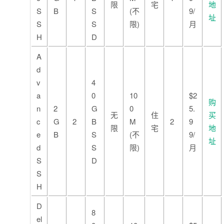
限
宅
地
S
B
S
(不
9/
址
S
S
限)
月
H
D
A
d
v
4
a
0
10
$2
购
n
2
G
0
5.
无
住
买
c
G
2
B
M
2
9
限
宅
地
e
B
S
(不
9/
址
d
S
限)
月
S
D
S
H
D
8
el