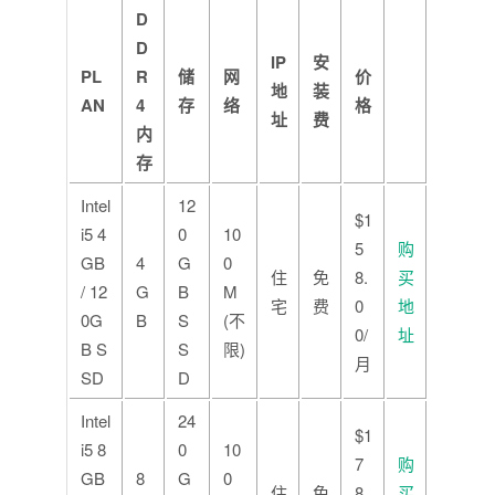
D
D
IP
安
PL
R
储
网
价
地
装
AN
4
存
络
格
址
费
内
存
Intel
12
$1
i5 4
0
10
5
购
GB
4
G
0
住
免
8.
买
/ 12
G
B
M
宅
费
0
地
0G
B
S
(不
0/
址
B S
S
限)
月
SD
D
Intel
24
$1
i5 8
0
10
7
购
GB
8
G
0
住
免
8.
买