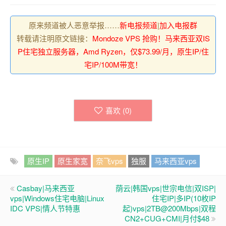
原来频道被人恶意举报……
新电报频道
|
加入电报群
转载请注明原文链接：
Mondoze VPS 抢购！马来西亚双IS
P住宅独立服务器，Amd Ryzen，仅$73.99/月，原生IP/住
宅IP/100M带宽！
喜欢 (
0
)
原生IP
原生家宽
奈飞vps
独服
马来西亚vps
Casbay|马来西亚
荫云|韩国vps|世宗电信|双ISP|
vps|Windows住宅电脑|Linux
住宅IP|多IP(10枚IP
IDC VPS|情人节特惠
起)vps|2TB@200Mbps|双程
CN2+CUG+CMI|月付$48