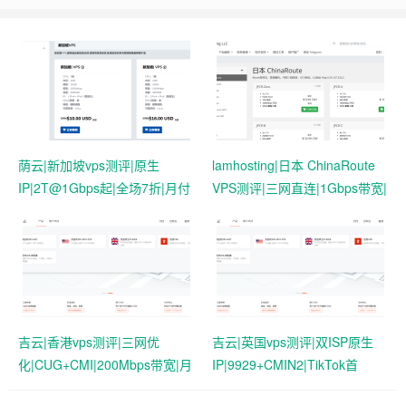
荫云|新加坡vps测评|原生
lamhosting|日本 ChinaRoute
IP|2T@1Gbps起|全场7折|月付
VPS测评|三网直连|1Gbps带宽|
$7起|解锁新加坡流媒体|移动直
月付￥7.99起|解锁奈飞
连
&ChatGPT
吉云|香港vps测评|三网优
吉云|英国vps测评|双ISP原生
化|CUG+CMI|200Mbps带宽|月
IP|9929+CMIN2|TikTok首
付￥42
选|1T@1Gbps|月付￥47