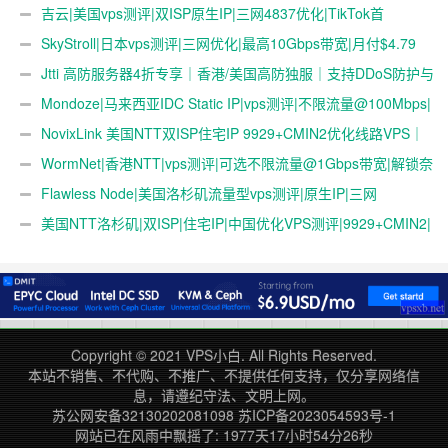
吉云|美国vps测评|双ISP原生IP|三网4837优化|TikTok首
选|1T@1Gbps|月付￥42
SkyStroll|日本vps测评|三网优化|最高10Gbps带宽|月付$4.79
起
Jtti 高防服务器4折专享｜香港/美国高防独服｜支持DDoS防护与
压力测试
Mondoze|马来西亚IDC Static IP|vps测评|不限流量@100Mbps|
解锁奈飞&tiktok&chatgpt|电信直连
NovixLink 美国NTT双ISP住宅IP 9929+CMIN2优化线路VPS｜
192小众号段｜34元/月起
WormNet|香港NTT|vps测评|可选不限流量@1Gbps带宽|解锁奈
飞|部分地区移动直连
Flawless Node|美国洛杉矶流量型vps测评|原生IP|三网
4837|1Gbps|年付$36起|解锁奈飞&ChatGPT&TikTok
美国NTT洛杉矶|双ISP|住宅IP|中国优化VPS测评|9929+CMIN2|
月付￥34起|跨境社媒电商运营|TikTok直播
Copyright © 2021
VPS小白
. All Rights Reserved.
本站不销售、不代购、不推广、不提供任何支持，仅分享网络信
息，请遵纪守法、文明上网。
苏公网安备32130202081098
苏ICP备2023054593号-1
网站已在风雨中飘摇了: 1977天17小时54分26秒