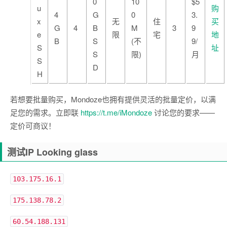
0
10
$5
u
购
4
G
0
3.
x
无
住
买
G
4
B
M
3
9
e
限
宅
地
B
S
(不
9/
S
址
S
限)
月
S
D
H
若想要批量购买，Mondoze也拥有提供灵活的批量定价，以满
足您的需求。立即联
https://t.me/iMondoze
讨论您的要求——
定价可商议！
测试IP Looking glass
103.175.16.1
175.138.78.2
60.54.188.131