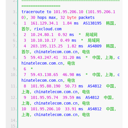
===========================================
=================
traceroute to 
101.95
.
206.10
(
101.95
.
206.1
0
),
30
 hops max
,
32
byte
 packets
1
161.129
.
34.1
1.84
 ms  AS138195  
韩国,
首尔,
 rixcloud
.
com
2
10.24
.
80.1
0.92
 ms  
*
局域网
3
10.10
.
10.17
0.49
 ms  
*
局域网
4
203.195
.
115.25
1.82
 ms  AS4809  
韩国,
首尔,
 chinatelecom
.
com
.
cn
,
电信
5
59.43
.
247.41
31.20
 ms  
*
中国,
上海,
 c
hinatelecom
.
com
.
cn
,
电信
6
*
7
59.43
.
138.65
46.98
 ms  
*
中国,
上海,
 c
hinatelecom
.
com
.
cn
,
电信
8
101.95
.
88.190
50.73
 ms  AS4812  
中国,
上海,
 chinatelecom
.
com
.
cn
,
电信
9
101.95
.
95.74
39.59
 ms  AS4812  
中国,
上海,
 chinatelecom
.
com
.
cn
,
电信
10
101.95
.
206.10
33.91
 ms  AS4812  
中国,
上海,
 chinatelecom
.
com
.
cn
,
电信