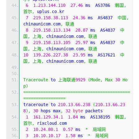
6
1.213
.
144.110
27.46
 ms  AS3786  
韩国,
首尔,
 uplus
.
co
.
kr
7
219.158
.
38.113
24.36
 ms  AS4837  
中国,
chinaunicom
.
com
,
联通
8
219.158
.
113.134
28.87
 ms  AS4837  
中
国,
上海,
 chinaunicom
.
com
,
联通
9
219.158
.
113.105
25.97
 ms  AS4837  
中
国,
上海,
 chinaunicom
.
com
,
联通
10
139.226
.
227.38
23.95
 ms  AS17621  
中
国,
上海,
 chinaunicom
.
com
,
联通
Traceroute
 to 
上海联通
9929
(
Mode
,
Max
30
Ho
p
)
===========================================
=================
traceroute to 
210.13
.
66.238
(
210.13
.
66.23
8
),
30
 hops max
,
32
byte
 packets
1
161.129
.
34.1
1.84
 ms  AS138195  
韩国,
首尔,
 rixcloud
.
com
2
10.24
.
80.1
0.57
 ms  
*
局域网
3
10.10
.
10.17
1.58
 ms  
*
局域网