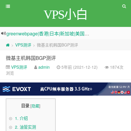
VPS小白
greenwebpage|香港|日本|新加坡|美国等多地vps测评|移动直连|1Gbps带宽|年付€29
原来频道被人恶意举报
新电报频道
|
加入电报群
VPS测评
微基主机韩国BGP测评
>
>
微基主机韩国BGP测评
VPS测评
admin
5年前 (2021-12-12)
1874次
浏览
目录
[
隐藏
]
1.
介绍
2.
油管实测