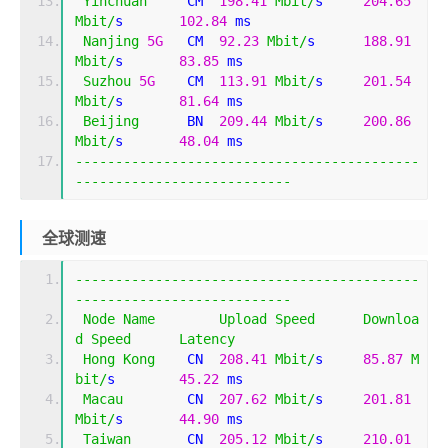
Yinchuan
     CM  
198.41
Mbit
/
s     
204.65
Mbit
/
s       
102.84
 ms   
Nanjing
5G
   CM  
92.23
Mbit
/
s      
188.91
Mbit
/
s       
83.85
 ms    
Suzhou
5G
    CM  
113.91
Mbit
/
s     
201.54
Mbit
/
s       
81.64
 ms    
Beijing
      BN  
209.44
Mbit
/
s     
200.86
Mbit
/
s       
48.04
 ms    
-------------------------------------------
---------------------------
全球测速
-------------------------------------------
---------------------------
Node
Name
Upload
Speed
Downloa
d
Speed
Latency
Hong
Kong
    CN  
208.41
Mbit
/
s     
85.87
M
bit
/
s        
45.22
 ms    
Macau
        CN  
207.62
Mbit
/
s     
201.81
Mbit
/
s       
44.90
 ms    
Taiwan
       CN  
205.12
Mbit
/
s     
210.01