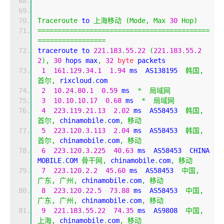
Traceroute
 to 
上海移动
(
Mode
,
Max
30
Hop
)
===========================================
=================
traceroute to 
221.183
.
55.22
(
221.183
.
55.2
2
),
30
 hops max
,
32
byte
 packets
1
161.129
.
34.1
1.94
 ms  AS138195  
韩国,
首尔,
 rixcloud
.
com
2
10.24
.
80.1
0.59
 ms  
*
局域网
3
10.10
.
10.17
0.68
 ms  
*
局域网
4
223.119
.
21.13
2.02
 ms  AS58453  
韩国,
首尔,
 chinamobile
.
com
,
移动
5
223.120
.
3.113
2.04
 ms  AS58453  
韩国,
首尔,
 chinamobile
.
com
,
移动
6
223.120
.
3.225
40.63
 ms  AS58453  CHINA
MOBILE
.
COM 
骨干网,
 chinamobile
.
com
,
移动
7
223.120
.
2.2
45.60
 ms  AS58453  
中国,
广东,
广州,
 chinamobile
.
com
,
移动
8
223.120
.
22.5
73.88
 ms  AS58453  
中国,
广东,
广州,
 chinamobile
.
com
,
移动
9
221.183
.
55.22
74.35
 ms  AS9808  
中国,
上海,
 chinamobile
.
com
,
移动