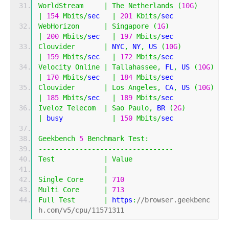
WorldStream
|
The
Netherlands
(
10G
)
|
154
Mbits
/
sec   
|
201
Kbits
/
sec  
WebHorizon
|
Singapore
(
1G
)
|
200
Mbits
/
sec   
|
197
Mbits
/
sec  
Clouvider
|
 NYC
,
 NY
,
 US 
(
10G
)
|
159
Mbits
/
sec   
|
172
Mbits
/
sec  
Velocity
Online
|
Tallahassee
,
 FL
,
 US 
(
10G
)
|
170
Mbits
/
sec   
|
184
Mbits
/
sec  
Clouvider
|
Los
Angeles
,
 CA
,
 US 
(
10G
)
|
185
Mbits
/
sec   
|
189
Mbits
/
sec  
Iveloz
Telecom
|
Sao
Paulo
,
 BR 
(
2G
)
|
 busy            
|
150
Mbits
/
sec  
Geekbench
5
Benchmark
Test
:
---------------------------------
Test
|
Value
|
Single
Core
|
710
Multi
Core
|
713
Full
Test
|
 https
:
//browser.geekbenc
h.com/v5/cpu/11571311