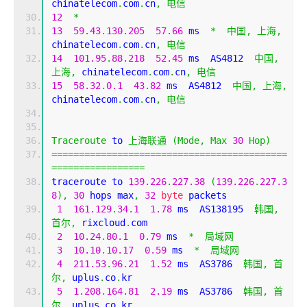
chinatelecom
.
com
.
cn
,
电信
12
*
13
59.43
.
130.205
57.66
 ms  
*
中国,
上海,
chinatelecom
.
com
.
cn
,
电信
14
101.95
.
88.218
52.45
 ms  AS4812  
中国,
上海,
 chinatelecom
.
com
.
cn
,
电信
15
58.32
.
0.1
43.82
 ms  AS4812  
中国,
上海,
chinatelecom
.
com
.
cn
,
电信
Traceroute
 to 
上海联通
(
Mode
,
Max
30
Hop
)
===========================================
=================
traceroute to 
139.226
.
227.38
(
139.226
.
227.3
8
),
30
 hops max
,
32
byte
 packets
1
161.129
.
34.1
1.78
 ms  AS138195  
韩国,
首尔,
 rixcloud
.
com
2
10.24
.
80.1
0.79
 ms  
*
局域网
3
10.10
.
10.17
0.59
 ms  
*
局域网
4
211.53
.
96.21
1.52
 ms  AS3786  
韩国,
首
尔,
 uplus
.
co
.
kr
5
1.208
.
164.81
2.19
 ms  AS3786  
韩国,
首
尔,
 uplus
.
co
.
kr