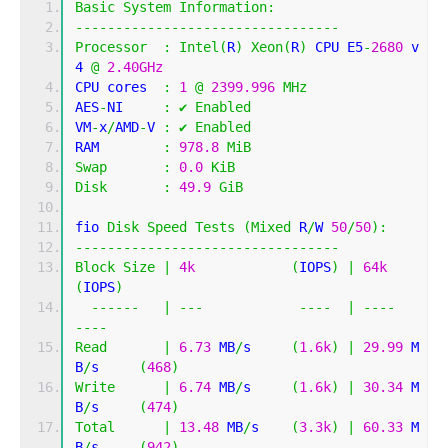
Basic
System
Information
:
---------------------------------
Processor
:
Intel
(
R
)
Xeon
(
R
)
 CPU E5
-
2680
 v
4 
@
2.40GHz
CPU cores  
:
1
@
2399.996
MHz
AES
-
NI     
:
✔
Enabled
VM
-
x
/
AMD
-
V 
:
✔
Enabled
RAM        
:
978.8
MiB
Swap
:
0.0
KiB
Disk
:
49.9
GiB
fio 
Disk
Speed
Tests
(
Mixed
 R
/
W 
50
/
50
):
---------------------------------
Block
Size
|
4k
(
IOPS
)
|
64k
(
IOPS
)
------
|
---
----
|
----
----
Read
|
6.73
 MB
/
s     
(
1.6k
)
|
29.99
 M
B
/
s     
(
468
)
Write
|
6.74
 MB
/
s     
(
1.6k
)
|
30.34
 M
B
/
s     
(
474
)
Total
|
13.48
 MB
/
s    
(
3.3k
)
|
60.33
 M
B
/
s     
(
942
)