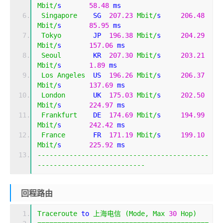
Mbit
/
s       
58.48
 ms    
Singapore
    SG  
207.23
Mbit
/
s     
206.48
Mbit
/
s       
85.95
 ms    
Tokyo
        JP  
196.38
Mbit
/
s     
204.29
Mbit
/
s       
157.06
 ms   
Seoul
        KR  
207.30
Mbit
/
s     
203.21
Mbit
/
s       
1.89
 ms     
Los
Angeles
  US  
196.26
Mbit
/
s     
206.37
Mbit
/
s       
137.69
 ms   
London
       UK  
175.03
Mbit
/
s     
202.50
Mbit
/
s       
224.97
 ms   
Frankfurt
    DE  
174.69
Mbit
/
s     
194.99
Mbit
/
s       
242.42
 ms   
France
       FR  
171.19
Mbit
/
s     
199.10
Mbit
/
s       
225.92
 ms   
-------------------------------------------
---------------------------
回程路由
Traceroute
 to 
上海电信
(
Mode
,
Max
30
Hop
)