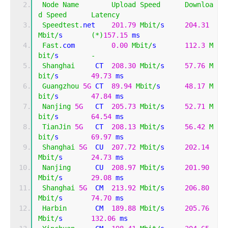
Node
Name
Upload
Speed
Downloa
d
Speed
Latency
Speedtest
.
net    
201.79
Mbit
/
s     
204.31
Mbit
/
s       
(*)
157.15
 ms
Fast
.
com         
0.00
Mbit
/
s       
112.3
M
bit
/
s        
-
Shanghai
     CT  
208.30
Mbit
/
s     
57.76
M
bit
/
s        
49.73
 ms    
Guangzhou
5G
 CT  
89.94
Mbit
/
s      
48.17
M
bit
/
s        
47.84
 ms    
Nanjing
5G
   CT  
205.73
Mbit
/
s     
52.71
M
bit
/
s        
64.54
 ms    
TianJin
5G
   CT  
208.13
Mbit
/
s     
56.42
M
bit
/
s        
69.97
 ms    
Shanghai
5G
  CU  
207.72
Mbit
/
s     
202.14
Mbit
/
s       
24.73
 ms    
Nanjing
      CU  
208.97
Mbit
/
s     
201.90
Mbit
/
s       
29.08
 ms    
Shanghai
5G
  CM  
213.92
Mbit
/
s     
206.80
Mbit
/
s       
74.70
 ms    
Harbin
       CM  
189.88
Mbit
/
s     
205.76
Mbit
/
s       
132.06
 ms   