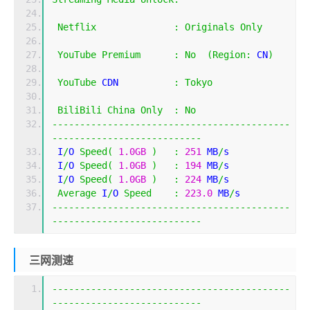
Netflix
:
Originals
Only
YouTube
Premium
:
No
(
Region
:
 CN
)
YouTube
 CDN          
:
Tokyo
BiliBili
China
Only
:
No
-------------------------------------------
---------------------------
 I
/
O 
Speed
(
1.0GB
)
:
251
 MB
/
s
 I
/
O 
Speed
(
1.0GB
)
:
194
 MB
/
s
 I
/
O 
Speed
(
1.0GB
)
:
224
 MB
/
s
Average
 I
/
O 
Speed
:
223.0
 MB
/
s
-------------------------------------------
---------------------------
三网测速
-------------------------------------------
---------------------------