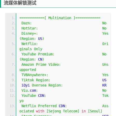
流媒体解锁测试
============[
Multination
]============
Dazn
:
No
HotStar
:
No
Disney
+:
Yes
(
Region
:
 US
)
Netflix
:
Ori
ginals
Only
YouTube
Premium
:
No
(
Region
:
 CN
)
Amazon
Prime
Video
:
Uns
upported
TVBAnywhere
+:
Yes
Tiktok
Region
:
                         US
 iQyi 
Oversea
Region
:
                   KR
Viu
.
com
:
No
YouTube
 CDN
:
Tok
yo
Netflix
Preferred
 CDN
:
Ass
ociated
with
[
Sejong
Telecom
]
in
[
Seoul
]