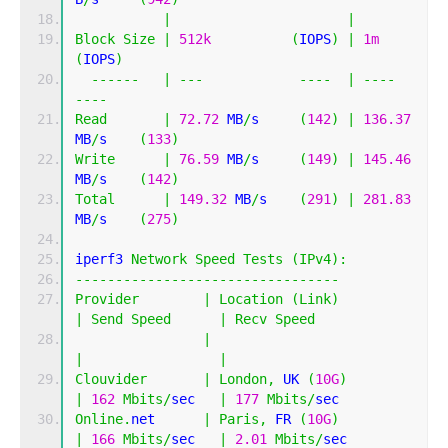
|
|
Block
Size
|
512k
(
IOPS
)
|
1m
(
IOPS
)
------
|
---
----
|
----
----
Read
|
72.72
 MB
/
s     
(
142
)
|
136.37
MB
/
s    
(
133
)
Write
|
76.59
 MB
/
s     
(
149
)
|
145.46
MB
/
s    
(
142
)
Total
|
149.32
 MB
/
s    
(
291
)
|
281.83
MB
/
s    
(
275
)
iperf3 
Network
Speed
Tests
(
IPv4
):
---------------------------------
Provider
|
Location
(
Link
)
|
Send
Speed
|
Recv
Speed
|
|
|
Clouvider
|
London
,
 UK 
(
10G
)
|
162
Mbits
/
sec   
|
177
Mbits
/
sec  
Online
.
net      
|
Paris
,
 FR 
(
10G
)
|
166
Mbits
/
sec   
|
2.01
Mbits
/
sec 