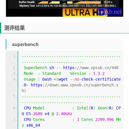
测评结果
superbench
-------------------------------------------
---------------------------
Superbench
.
sh 
--
 https
:
//www.vpsxb.cn/448
Mode
:
Standard
Version
:
1.3
.
2
Usage
:
 bash 
<(
wget 
--
no
-
check
-
certificate 
-
O
-
 https
:
//down.www.vpsxb.cn/superbench.s
h)
-------------------------------------------
---------------------------
 CPU 
Model
:
Intel
(
R
)
Xeon
(
R
)
 CP
U E5
-
2680
 v4 
@
2.40GHz
 CPU 
Cores
:
1
Cores
2399.996
MH
z
 x86_64