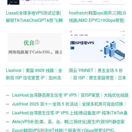
Liasail|全球多地VPS测试记录|
hosthatch|韩国vps测评|三网LG
解锁TikTok&ChatGPT&奈飞|韩
线路|AMD EPYC|10Gbps带宽|
国|墨西哥|越南|泰国|印尼|马来
解锁奈飞&ChatGPT|月付$4起
西亚|日本|新加坡|美国|德
国|VPS测评
Lisahost｜美国 9929 线路｜全
荫云 YINNET｜黑五全场 5 折
新双 ISP 住宅家宽 IP｜加州洛
｜双 ISP｜原生家庭带宽｜日本
杉矶｜全新 A 段 & 全新 IP 段
/ 韩国 / 台湾 / 美国 / 越南 VPS
｜支持
LisaHost|台湾静态原生住宅 IP VPS｜双ISP家宽｜大陆优化线路
TikTok/ChatGPT/Claude
｜纯净新原生 IP 段
JustHost 2025 双十一全场 5 折活动｜全球多机房可自由切换｜
1vCPU / 1G / 20G NVMe / 不限流量
LisaHost|台湾原生住宅 IP VPS 上线|移动直连|IP 纯净|TikTok直
播
Akile|VPS补货|美、英、台、韩|三网优化|原生IP|双ISP|静态家
宽
Evoxt|韩国VPS测评|KT线路|三网直连|1Gbps带宽|EPYC-