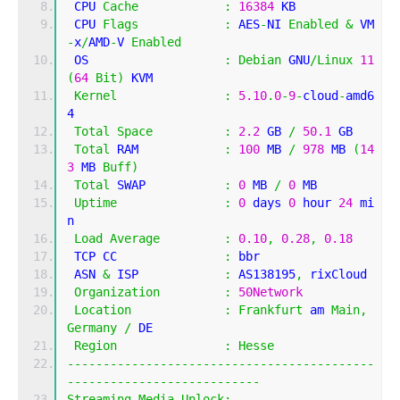
 CPU 
Cache
:
16384
 KB 
 CPU 
Flags
:
 AES
-
NI 
Enabled
&
 VM
-
x
/
AMD
-
V 
Enabled
 OS                   
:
Debian
 GNU
/
Linux
11
(
64
Bit
)
 KVM
Kernel
:
5.10
.
0
-
9
-
cloud
-
amd6
4
Total
Space
:
2.2
 GB 
/
50.1
 GB 
Total
 RAM            
:
100
 MB 
/
978
 MB 
(
14
3
 MB 
Buff
)
Total
 SWAP           
:
0
 MB 
/
0
 MB
Uptime
:
0
 days 
0
 hour 
24
 mi
n
Load
Average
:
0.10
,
0.28
,
0.18
 TCP CC               
:
 bbr
 ASN 
&
 ISP            
:
 AS138195
,
 rixCloud
Organization
:
50Network
Location
:
Frankfurt
 am 
Main
,
Germany
/
 DE
Region
:
Hesse
-------------------------------------------
---------------------------
Streaming
Media
Unlock
: