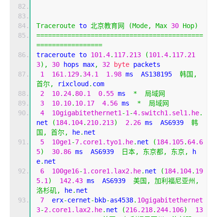
Traceroute
 to 
北京教育网
(
Mode
,
Max
30
Hop
)
===========================================
=================
traceroute to 
101.4
.
117.213
(
101.4
.
117.21
3
),
30
 hops max
,
32
byte
 packets
1
161.129
.
34.1
1.98
 ms  AS138195  
韩国,
首尔,
 rixcloud
.
com
2
10.24
.
80.1
0.55
 ms  
*
局域网
3
10.10
.
10.17
4.56
 ms  
*
局域网
4
10gigabitethernet1
-
1
-
4.switch1.sel1.he
.
net 
(
184.104
.
210.213
)
2.26
 ms  AS6939  
韩
国,
首尔,
 he
.
net
5
10ge1
-
7.core1.tyo1.he
.
net 
(
184.105
.
64.6
5
)
30.86
 ms  AS6939  
日本,
东京都,
东京,
 h
e
.
net
6
100ge16
-
1.core1.lax2.he
.
net 
(
184.104
.
19
5.1
)
142.43
 ms  AS6939  
美国,
加利福尼亚州,
洛杉矶,
 he
.
net
7
  erx
-
cernet
-
bkb
-
as4538
.
10gigabitethernet
3
-
2.core1.lax2.he
.
net 
(
216.218
.
244.106
)
13