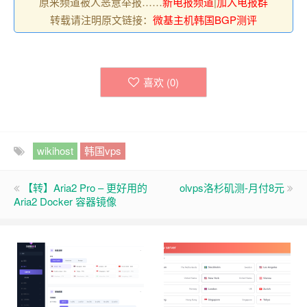
原来频道被人恶意举报……
新电报频道
|
加入电报群
转载请注明原文链接：
微基主机韩国BGP测评
喜欢 (
0
)
wikihost
韩国vps
【转】Aria2 Pro – 更好用的
olvps洛杉矶测-月付8元
Aria2 Docker 容器镜像