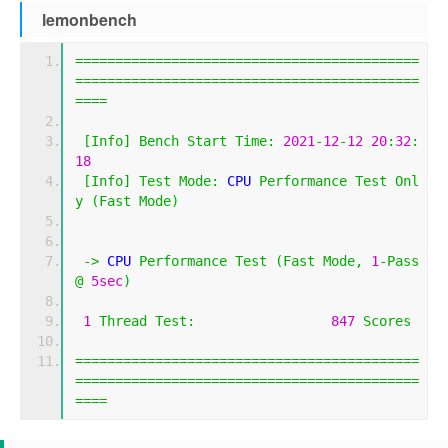
lemonbench
===========================================
===========================================
====
[
Info
]
Bench
Start
Time
:
2021
-
12
-
12
20
:
32
:
18
[
Info
]
Test
Mode
:
 CPU 
Performance
Test
Onl
y
(
Fast
Mode
)
->
 CPU 
Performance
Test
(
Fast
Mode
,
1
-
Pass
@
5sec
)
1
Thread
Test
:
847
Scores
===========================================
===========================================
====