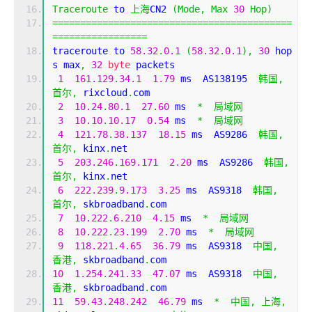
Traceroute
 to 
上海
CN2 
(
Mode
,
Max
30
Hop
)
===========================================
=================
traceroute to 
58.32
.
0.1
(
58.32
.
0.1
),
30
 hop
s max
,
32
byte
 packets
1
161.129
.
34.1
1.79
 ms  AS138195  
韩国,
首尔,
 rixcloud
.
com
2
10.24
.
80.1
27.60
 ms  
*
局域网
3
10.10
.
10.17
0.54
 ms  
*
局域网
4
121.78
.
38.137
18.15
 ms  AS9286  
韩国,
首尔,
 kinx
.
net
5
203.246
.
169.171
2.20
 ms  AS9286  
韩国,
首尔,
 kinx
.
net
6
222.239
.
9.173
3.25
 ms  AS9318  
韩国,
首尔,
 skbroadband
.
com
7
10.222
.
6.210
4.15
 ms  
*
局域网
8
10.222
.
23.199
2.70
 ms  
*
局域网
9
118.221
.
4.65
36.79
 ms  AS9318  
中国,
香港,
 skbroadband
.
com
10
1.254
.
241.33
47.07
 ms  AS9318  
中国,
香港,
 skbroadband
.
com
11
59.43
.
248.242
46.79
 ms  
*
中国,
上海,