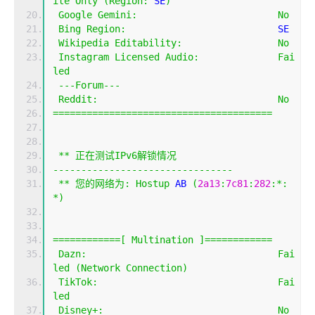
ite
Only
(
Region
:
 SE
)
Google
Gemini
:
No
Bing
Region
:
                           SE
Wikipedia
Editability
:
No
Instagram
Licensed
Audio
:
Fai
led
---
Forum
---
Reddit
:
No
=======================================
**
正在测试
IPv6
解锁情况
--------------------------------
**
您的网络为:
Hostup
 AB 
(
2a13
:
7c81
:
282
:*:
*)
============[
Multination
]============
Dazn
:
Fai
led
(
Network
Connection
)
TikTok
:
Fai
led
Disney
+:
No