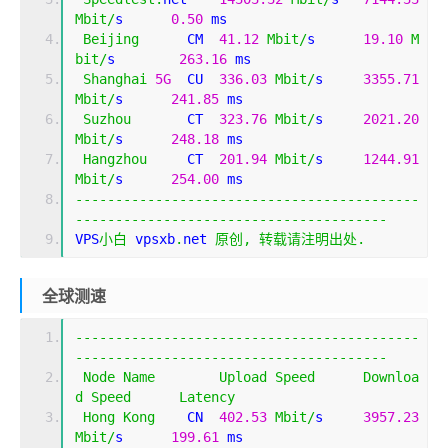
Mbit
/
s      
0.50
 ms                         
Beijing
      CM  
41.12
Mbit
/
s      
19.10
M
bit
/
s        
263.16
 ms                       
Shanghai
5G
  CU  
336.03
Mbit
/
s     
3355.71
Mbit
/
s      
241.85
 ms                       
Suzhou
       CT  
323.76
Mbit
/
s     
2021.20
Mbit
/
s      
248.18
 ms                       
Hangzhou
     CT  
201.94
Mbit
/
s     
1244.91
Mbit
/
s      
254.00
 ms                       
-------------------------------------------
---------------------------------------
VPS
小白
 vpsxb
.
net 
原创,
转载请注明出处.
全球测速
-------------------------------------------
---------------------------------------
Node
Name
Upload
Speed
Downloa
d
Speed
Latency
Hong
Kong
    CN  
402.53
Mbit
/
s     
3957.23
Mbit
/
s      
199.61
 ms                       