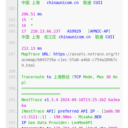
中国
上海
   chinaunicom
.
cn  
联通
 CUII
206.51
 ms
15
*
16
*
17
210.13
.
66.237
   AS9929   
[
APNIC
-
AP
]
中国
上海
松江区
 chinaunicom
.
cn  
联通
 CUII
212.13
 ms
MapTrace
 URL
:
 https
:
//assets.nxtrace.org/tr
acemap/b843739a-c1ec-5fa8-a466-c754a18967c
9.html
Traceroute
 to 
上海移动
(
TCP 
Mode
,
Max
30
Ho
p
)
===========================================
=================
NextTrace
 v1
.
3.4
2024
-
09
-
10T13
:
25
:
26Z
6a3ea
6a
[
NextTrace
 API
]
 preferred API IP 
-
[
2a06
:
98
c1
:
3121
::
1
]
-
198.98ms
-
Misaka
.
BER
IP 
Geo
Data
Provider
:
LeoMoeAPI