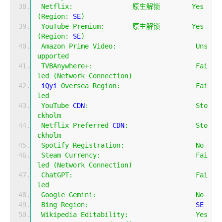
Netflix
:
原生解锁
Yes
(
Region
:
 SE
)
YouTube
Premium
:
原生解锁
Yes
(
Region
:
 SE
)
Amazon
Prime
Video
:
Uns
upported
TVBAnywhere
+:
Fai
led
(
Network
Connection
)
 iQyi 
Oversea
Region
:
Fai
led
YouTube
 CDN
:
Sto
ckholm
Netflix
Preferred
 CDN
:
Sto
ckholm
Spotify
Registration
:
No
Steam
Currency
:
Fai
led
(
Network
Connection
)
ChatGPT
:
Fai
led
Google
Gemini
:
No
Bing
Region
:
                           SE
Wikipedia
Editability
:
Yes