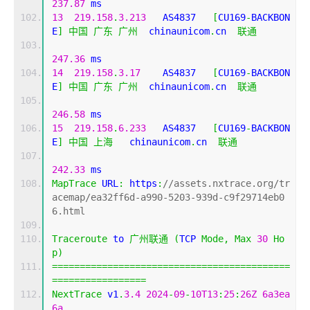
237.87
 ms
13
219.158
.
3.213
   AS4837   
[
CU169
-
BACKBON
E
]
中国
广东
广州
  chinaunicom
.
cn  
联通
247.36
 ms
14
219.158
.
3.17
    AS4837   
[
CU169
-
BACKBON
E
]
中国
广东
广州
  chinaunicom
.
cn  
联通
246.58
 ms
15
219.158
.
6.233
   AS4837   
[
CU169
-
BACKBON
E
]
中国
上海
   chinaunicom
.
cn  
联通
242.33
 ms
MapTrace
 URL
:
 https
:
//assets.nxtrace.org/tr
acemap/ea32ff6d-a990-5203-939d-c9f29714eb0
6.html
Traceroute
 to 
广州联通
(
TCP 
Mode
,
Max
30
Ho
p
)
===========================================
=================
NextTrace
 v1
.
3.4
2024
-
09
-
10T13
:
25
:
26Z
6a3ea
6a