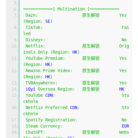
============[
Multination
]============
Dazn
:
原生解锁
Yes
(
Region
:
 SE
)
TikTok
:
Fai
led
Disney
+:
No
Netflix
:
原生解锁
Orig
inals
Only
(
Region
:
 HK
)
YouTube
Premium
:
原生解锁
Yes
(
Region
:
 HK
)
Amazon
Prime
Video
:
原生解锁
Yes
(
Region
:
 HK
)
TVBAnywhere
+:
原生解锁
Yes
 iQyi 
Oversea
Region
:
原生解锁
        HK
YouTube
 CDN
:
Sto
ckholm
Netflix
Preferred
 CDN
:
Sto
ckholm
Spotify
Registration
:
No
Steam
Currency
:
                        EUR
ChatGPT
:
原生解锁
Webs