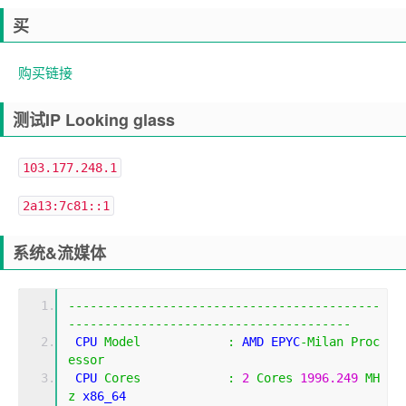
买
购买链接
测试IP Looking glass
103.177.248.1
2a13:7c81::1
系统&流媒体
-------------------------------------------
---------------------------------------
 CPU 
Model
:
 AMD EPYC
-
Milan
Proc
essor
 CPU 
Cores
:
2
Cores
1996.249
MH
z
 x86_64