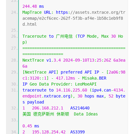
244.48
 ms
MapTrace
 URL
:
 https
:
//assets.nxtrace.org/tr
acemap/e2cf6cec-262f-5f3b-af4e-1b58c1eb9f8
d.html
Traceroute
 to 
广州电信
(
TCP 
Mode
,
Max
30
Ho
p
)
===========================================
=================
NextTrace
 v1
.
3.4
2024
-
09
-
10T13
:
25
:
26Z
6a3ea
6a
[
NextTrace
 API
]
 preferred API IP 
-
[
2a06
:
98
c1
:
3120
::
1
]
-
417.12ms
-
Misaka
.
BER
IP 
Geo
Data
Provider
:
LeoMoeAPI
traceroute to 
14.116
.
225.60
(
ipv4
.
can
-
4134.
endpoint
.
nxtrace
.
org
),
30
 hops max
,
52
 byte
s payload
1
206.168
.
212.1
   AS214640                  
美国
德克萨斯州
休斯顿
Data
Ideas
0.45
 ms
2
195.128
.
254.42
  AS3399                    