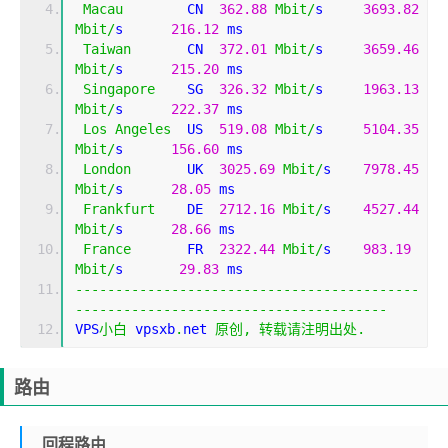
Macau
        CN  
362.88
Mbit
/
s     
3693.82
Mbit
/
s      
216.12
 ms                       
Taiwan
       CN  
372.01
Mbit
/
s     
3659.46
Mbit
/
s      
215.20
 ms                       
Singapore
    SG  
326.32
Mbit
/
s     
1963.13
Mbit
/
s      
222.37
 ms                       
Los
Angeles
  US  
519.08
Mbit
/
s     
5104.35
Mbit
/
s      
156.60
 ms                       
London
       UK  
3025.69
Mbit
/
s    
7978.45
Mbit
/
s      
28.05
 ms                        
Frankfurt
    DE  
2712.16
Mbit
/
s    
4527.44
Mbit
/
s      
28.66
 ms                        
France
       FR  
2322.44
Mbit
/
s    
983.19
Mbit
/
s       
29.83
 ms                        
-------------------------------------------
---------------------------------------
VPS
小白
 vpsxb
.
net 
原创,
转载请注明出处.
路由
回程路由