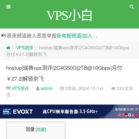
VPS小白
原来频道被人恶意举报
新电报频道
|
加入电报群
greenwebpage|香港|日本|新加坡|美国等多地vps测评|移动直连|1Gbps带宽|年付€29
VPS测评
hostup|瑞典vps测评|2C4G50G|2TB@10Gbps|
>
>
月付￥27.2|解锁奈飞
hostup|瑞典vps测评|2C4G50G|2TB@10Gbps|月付
￥27.2|解锁奈飞
VPS测评
admin
2年前 (2024-10-14)
535次浏
览
目录
[
隐藏
]