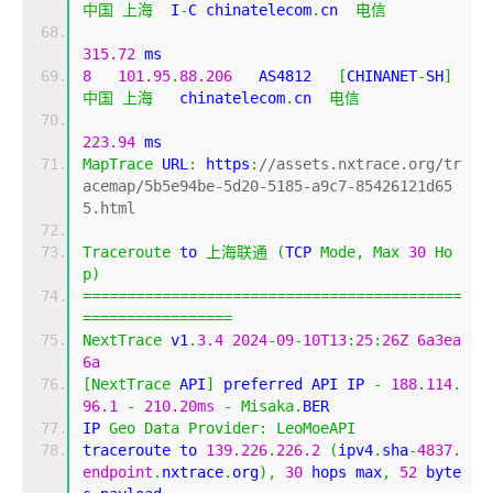
中国
上海
  I
-
C chinatelecom
.
cn  
电信
315.72
 ms
8
101.95
.
88.206
   AS4812   
[
CHINANET
-
SH
]
中国
上海
   chinatelecom
.
cn  
电信
223.94
 ms
MapTrace
 URL
:
 https
:
//assets.nxtrace.org/tr
acemap/5b5e94be-5d20-5185-a9c7-85426121d65
5.html
Traceroute
 to 
上海联通
(
TCP 
Mode
,
Max
30
Ho
p
)
===========================================
=================
NextTrace
 v1
.
3.4
2024
-
09
-
10T13
:
25
:
26Z
6a3ea
6a
[
NextTrace
 API
]
 preferred API IP 
-
188.114
.
96.1
-
210.20ms
-
Misaka
.
BER
IP 
Geo
Data
Provider
:
LeoMoeAPI
traceroute to 
139.226
.
226.2
(
ipv4
.
sha
-
4837.
endpoint
.
nxtrace
.
org
),
30
 hops max
,
52
 byte