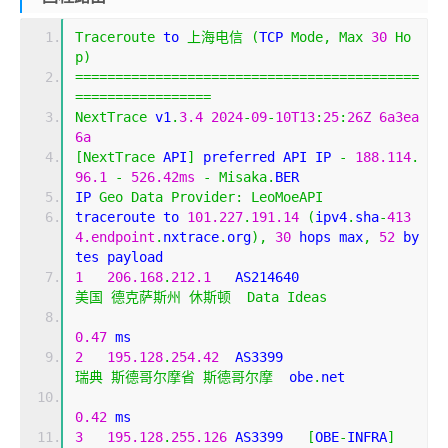
Traceroute
 to 
上海电信
(
TCP 
Mode
,
Max
30
Ho
p
)
===========================================
=================
NextTrace
 v1
.
3.4
2024
-
09
-
10T13
:
25
:
26Z
6a3ea
6a
[
NextTrace
 API
]
 preferred API IP 
-
188.114
.
96.1
-
526.42ms
-
Misaka
.
BER
IP 
Geo
Data
Provider
:
LeoMoeAPI
traceroute to 
101.227
.
191.14
(
ipv4
.
sha
-
413
4.endpoint
.
nxtrace
.
org
),
30
 hops max
,
52
 by
tes payload
1
206.168
.
212.1
   AS214640                  
美国
德克萨斯州
休斯顿
Data
Ideas
0.47
 ms
2
195.128
.
254.42
  AS3399                    
瑞典
斯德哥尔摩省
斯德哥尔摩
  obe
.
net 
0.42
 ms
3
195.128
.
255.126
 AS3399   
[
OBE
-
INFRA
]