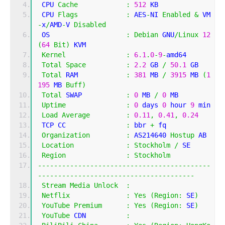
 CPU 
Cache
:
512
 KB 
 CPU 
Flags
:
 AES
-
NI 
Enabled
&
 VM
-
x
/
AMD
-
V 
Disabled
 OS                   
:
Debian
 GNU
/
Linux
12
(
64
Bit
)
 KVM
Kernel
:
6.1
.
0
-
9
-
amd64
Total
Space
:
2.2
 GB 
/
50.1
 GB 
Total
 RAM            
:
381
 MB 
/
3915
 MB 
(
1
195
 MB 
Buff
)
Total
 SWAP           
:
0
 MB 
/
0
 MB
Uptime
:
0
 days 
0
 hour 
9
 min
Load
Average
:
0.11
,
0.41
,
0.24
 TCP CC               
:
 bbr 
+
 fq
Organization
:
 AS214640 
Hostup
 AB
Location
:
Stockholm
/
 SE
Region
:
Stockholm
-------------------------------------------
---------------------------------------
Stream
Media
Unlock
:
Netflix
:
Yes
(
Region
:
 SE
)
YouTube
Premium
:
Yes
(
Region
:
 SE
)
YouTube
 CDN          
: