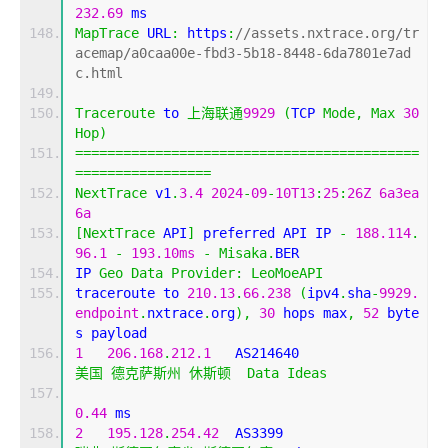
232.69
 ms
MapTrace
 URL
:
 https
:
//assets.nxtrace.org/tr
acemap/a0caa00e-fbd3-5b18-8448-6da7801e7ad
c.html
Traceroute
 to 
上海联通
9929
(
TCP 
Mode
,
Max
30
Hop
)
===========================================
=================
NextTrace
 v1
.
3.4
2024
-
09
-
10T13
:
25
:
26Z
6a3ea
6a
[
NextTrace
 API
]
 preferred API IP 
-
188.114
.
96.1
-
193.10ms
-
Misaka
.
BER
IP 
Geo
Data
Provider
:
LeoMoeAPI
traceroute to 
210.13
.
66.238
(
ipv4
.
sha
-
9929.
endpoint
.
nxtrace
.
org
),
30
 hops max
,
52
 byte
s payload
1
206.168
.
212.1
   AS214640                  
美国
德克萨斯州
休斯顿
Data
Ideas
0.44
 ms
2
195.128
.
254.42
  AS3399                    