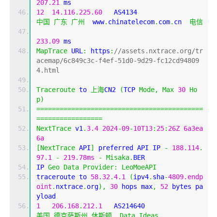
207.21
 ms
12
14.116
.
225.60
   AS4134                    
中国
广东
广州
  www
.
chinatelecom
.
com
.
cn  
电信
233.09
 ms
MapTrace
 URL
:
 https
:
//assets.nxtrace.org/tr
acemap/6c849c3c-f4ef-51d0-9d29-fc12cd94809
4.html
Traceroute
 to 
上海
CN2 
(
TCP 
Mode
,
Max
30
Ho
p
)
===========================================
=================
NextTrace
 v1
.
3.4
2024
-
09
-
10T13
:
25
:
26Z
6a3ea
6a
[
NextTrace
 API
]
 preferred API IP 
-
188.114
.
97.1
-
219.78ms
-
Misaka
.
BER
IP 
Geo
Data
Provider
:
LeoMoeAPI
traceroute to 
58.32
.
4.1
(
ipv4
.
sha
-
4809.endp
oint
.
nxtrace
.
org
),
30
 hops max
,
52
 bytes pa
yload
1
206.168
.
212.1
   AS214640                  
美国
德克萨斯州
休斯顿
Data
Ideas