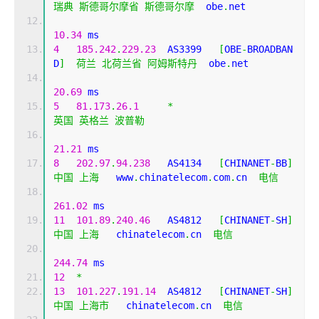
瑞典
斯德哥尔摩省
斯德哥尔摩
  obe
.
net 
10.34
 ms
4
185.242
.
229.23
  AS3399   
[
OBE
-
BROADBAN
D
]
荷兰
北荷兰省
阿姆斯特丹
  obe
.
net 
20.69
 ms
5
81.173
.
26.1
*
英国
英格兰
波普勒
21.21
 ms
8
202.97
.
94.238
   AS4134   
[
CHINANET
-
BB
]
中国
上海
   www
.
chinatelecom
.
com
.
cn  
电信
261.02
 ms
11
101.89
.
240.46
   AS4812   
[
CHINANET
-
SH
]
中国
上海
   chinatelecom
.
cn  
电信
244.74
 ms
12
*
13
101.227
.
191.14
  AS4812   
[
CHINANET
-
SH
]
中国
上海市
   chinatelecom
.
cn  
电信