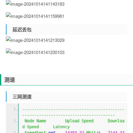
延迟丢包
测速
三网测速
-------------------------------------------
---------------------------------------
Node
Name
Upload
Speed
Downloa
d
Speed
Latency
Speedtest
.
net    
14303.32
Mbit
/
s   
7144.33