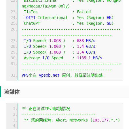
BiliBili
China
:
Yes
(
Region
:
HongKo
ng
/
Macau
/
Taiwan
Only
)
TikTok
:
Failed
 iQIYI 
International
:
Yes
(
Region
:
 HK
)
ChatGPT
:
Yes
(
Region
:
 SE
)
-------------------------------------------
---------------------------------------
 I
/
O 
Speed
(
1.0GB
)
:
688
 MB
/
s
 I
/
O 
Speed
(
1.0GB
)
:
1.4
 GB
/
s
 I
/
O 
Speed
(
1.0GB
)
:
1.4
 GB
/
s
Average
 I
/
O 
Speed
:
1185.1
 MB
/
s
-------------------------------------------
---------------------------------------
VPS
小白
 vpsxb
.
net 
原创,
转载请注明出处.
流媒体
**
正在测试
IPv4
解锁情况
--------------------------------
**
您的网络为:
Akari
Networks
(
103.177
.*.*)