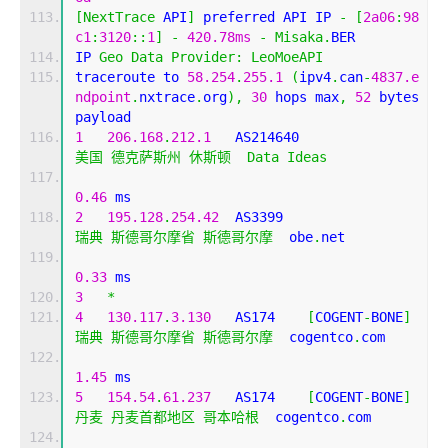
[
NextTrace
 API
]
 preferred API IP 
-
[
2a06
:
98
c1
:
3120
::
1
]
-
420.78ms
-
Misaka
.
BER
IP 
Geo
Data
Provider
:
LeoMoeAPI
traceroute to 
58.254
.
255.1
(
ipv4
.
can
-
4837.e
ndpoint
.
nxtrace
.
org
),
30
 hops max
,
52
 bytes 
payload
1
206.168
.
212.1
   AS214640                  
美国
德克萨斯州
休斯顿
Data
Ideas
0.46
 ms
2
195.128
.
254.42
  AS3399                    
瑞典
斯德哥尔摩省
斯德哥尔摩
  obe
.
net 
0.33
 ms
3
*
4
130.117
.
3.130
   AS174    
[
COGENT
-
BONE
]
瑞典
斯德哥尔摩省
斯德哥尔摩
  cogentco
.
com 
1.45
 ms
5
154.54
.
61.237
   AS174    
[
COGENT
-
BONE
]
丹麦
丹麦首都地区
哥本哈根
  cogentco
.
com 