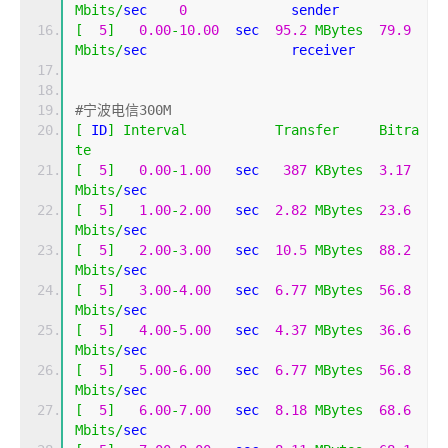
Mbits
/
sec    
0
             sender
[
5
]
0.00
-
10.00
  sec  
95.2
MBytes
79.9
Mbits
/
sec                  receiver
#宁波电信300M
[
 ID
]
Interval
Transfer
Bitra
te
[
5
]
0.00
-
1.00
   sec   
387
KBytes
3.17
Mbits
/
sec                  
[
5
]
1.00
-
2.00
   sec  
2.82
MBytes
23.6
Mbits
/
sec                  
[
5
]
2.00
-
3.00
   sec  
10.5
MBytes
88.2
Mbits
/
sec                  
[
5
]
3.00
-
4.00
   sec  
6.77
MBytes
56.8
Mbits
/
sec                  
[
5
]
4.00
-
5.00
   sec  
4.37
MBytes
36.6
Mbits
/
sec                  
[
5
]
5.00
-
6.00
   sec  
6.77
MBytes
56.8
Mbits
/
sec                  
[
5
]
6.00
-
7.00
   sec  
8.18
MBytes
68.6
Mbits
/
sec                  