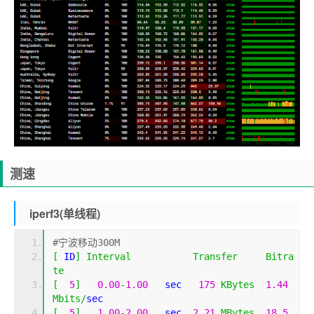
测速
iperf3(单线程)
#宁波移动300M
[
 ID
]
Interval
Transfer
Bitra
te
[
5
]
0.00
-
1.00
   sec   
175
KBytes
1.44
Mbits
/
sec                  
[
5
]
1.00
-
2.00
   sec  
2.21
MBytes
18.5