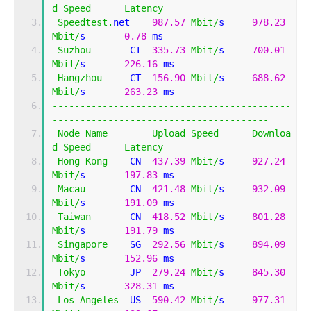
d
Speed
Latency
Speedtest
.
net    
987.57
Mbit
/
s     
978.23
Mbit
/
s       
0.78
 ms                         
Suzhou
       CT  
335.73
Mbit
/
s     
700.01
Mbit
/
s       
226.16
 ms                       
Hangzhou
     CT  
156.90
Mbit
/
s     
688.62
Mbit
/
s       
263.23
 ms                       
-------------------------------------------
---------------------------------------
Node
Name
Upload
Speed
Downloa
d
Speed
Latency
Hong
Kong
    CN  
437.39
Mbit
/
s     
927.24
Mbit
/
s       
197.83
 ms                       
Macau
        CN  
421.48
Mbit
/
s     
932.09
Mbit
/
s       
191.09
 ms                       
Taiwan
       CN  
418.52
Mbit
/
s     
801.28
Mbit
/
s       
191.79
 ms                       
Singapore
    SG  
292.56
Mbit
/
s     
894.09
Mbit
/
s       
152.96
 ms                       
Tokyo
        JP  
279.24
Mbit
/
s     
845.30
Mbit
/
s       
328.31
 ms                       
Los
Angeles
  US  
590.42
Mbit
/
s     
977.31