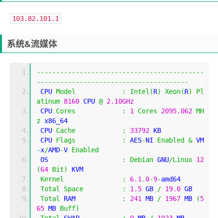
103.82.101.1
系统&流媒体
-------------------------------------------
---------------------------------------
 CPU 
Model
:
Intel
(
R
)
Xeon
(
R
)
Pl
atinum
8160
 CPU 
@
2.10GHz
 CPU 
Cores
:
1
Cores
2095.062
MH
z
 x86_64
 CPU 
Cache
:
33792
 KB 
 CPU 
Flags
:
 AES
-
NI 
Enabled
&
 VM
-
x
/
AMD
-
V 
Enabled
 OS                   
:
Debian
 GNU
/
Linux
12
(
64
Bit
)
 KVM
Kernel
:
6.1
.
0
-
9
-
amd64
Total
Space
:
1.5
 GB 
/
19.0
 GB 
Total
 RAM            
:
241
 MB 
/
1967
 MB 
(
5
65
 MB 
Buff
)