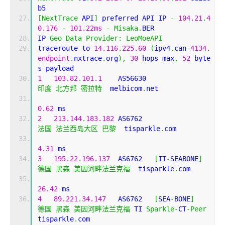
b5
[
NextTrace
 API
]
 preferred API IP 
-
104.21
.
4
0.176
-
101.22ms
-
Misaka
.
BER
IP 
Geo
Data
Provider
:
LeoMoeAPI
traceroute to 
14.116
.
225.60
(
ipv4
.
can
-
4134.
endpoint
.
nxtrace
.
org
),
30
 hops max
,
52
 byte
s payload
1
103.82
.
101.1
    AS56630                   
印度
北方邦
密拉特
  melbicom
.
net 
0.62
 ms
2
213.144
.
183.182
 AS6762                    
法国
法兰西岛大区
巴黎
  tisparkle
.
com 
4.31
 ms
3
195.22
.
196.137
  AS6762   
[
IT
-
SEABONE
]
德国
黑森
美因河畔法兰克福
  tisparkle
.
com 
26.42
 ms
4
89.221
.
34.147
   AS6762   
[
SEA
-
BONE
]
德国
黑森
美因河畔法兰克福
 TI 
Sparkle
-
CT
-
Peer
tisparkle
.
com 