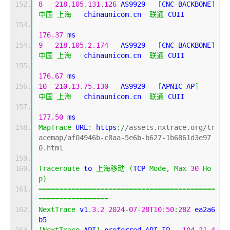
8
218.105
.
131.126
 AS9929   
[
CNC
-
BACKBONE
]
中国
上海
   chinaunicom
.
cn  
联通
 CUII
176.37
 ms
9
218.105
.
2.174
   AS9929   
[
CNC
-
BACKBONE
]
中国
上海
   chinaunicom
.
cn  
联通
 CUII
176.67
 ms
10
210.13
.
75.130
   AS9929   
[
APNIC
-
AP
]
中国
上海
   chinaunicom
.
cn  
联通
 CUII
177.50
 ms
MapTrace
 URL
:
 https
:
//assets.nxtrace.org/tr
acemap/af04946b-c8aa-5e6b-b627-1b6861d3e97
0.html
Traceroute
 to 
上海移动
(
TCP 
Mode
,
Max
30
Ho
p
)
===========================================
=================
NextTrace
 v1
.
3.2
2024
-
07
-
28T10
:
50
:
28Z
 ea2a6
b5