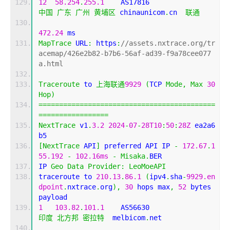
12
58.254
.
255.1
    AS17816                   
中国
广东
广州
黄埔区
 chinaunicom
.
cn  
联通
472.24
 ms
MapTrace
 URL
:
 https
:
//assets.nxtrace.org/tr
acemap/426e2b82-b7b6-56af-ad39-f9a78cee077
a.html
Traceroute
 to 
上海联通
9929
(
TCP 
Mode
,
Max
30
Hop
)
===========================================
=================
NextTrace
 v1
.
3.2
2024
-
07
-
28T10
:
50
:
28Z
 ea2a6
b5
[
NextTrace
 API
]
 preferred API IP 
-
172.67
.
1
55.192
-
102.16ms
-
Misaka
.
BER
IP 
Geo
Data
Provider
:
LeoMoeAPI
traceroute to 
210.13
.
86.1
(
ipv4
.
sha
-
9929.en
dpoint
.
nxtrace
.
org
),
30
 hops max
,
52
 bytes 
payload
1
103.82
.
101.1
    AS56630                   
印度
北方邦
密拉特
  melbicom
.
net 