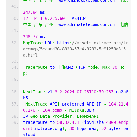
中国
广东
广州
  www
.
chinatelecom
.
com
.
cn  
电信
247.84
 ms
12
14.116
.
225.60
   AS4134                    
中国
广东
广州
  www
.
chinatelecom
.
com
.
cn  
电信
248.77
 ms
MapTrace
 URL
:
 https
:
//assets.nxtrace.org/tr
acemap/5ccacd36-8823-57e4-8282-5e91258a8f5
a.html
Traceroute
 to 
上海
CN2 
(
TCP 
Mode
,
Max
30
Ho
p
)
===========================================
=================
NextTrace
 v1
.
3.2
2024
-
07
-
28T10
:
50
:
28Z
 ea2a6
b5
[
NextTrace
 API
]
 preferred API IP 
-
104.21
.
4
0.176
-
104.55ms
-
Misaka
.
BER
IP 
Geo
Data
Provider
:
LeoMoeAPI
traceroute to 
58.32
.
4.1
(
ipv4
.
sha
-
4809.endp
oint
.
nxtrace
.
org
),
30
 hops max
,
52
 bytes pa
yload