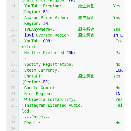
inals
Only
(
Region
:
 FR
)
YouTube
Premium
:
原生解锁
Yes
(
Region
:
 FR
)
Amazon
Prime
Video
:
原生解锁
Yes
(
Region
:
 IN
)
TVBAnywhere
+:
原生解锁
Yes
 iQyi 
Oversea
Region
:
原生解锁
        INTL
YouTube
 CDN
:
Fra
nkfurt
Netflix
Preferred
 CDN
:
Par
is
Spotify
Registration
:
No
Steam
Currency
:
                        EUR
ChatGPT
:
原生解锁
Yes
(
Region
:
 FR
)
Google
Gemini
:
No
Bing
Region
:
                           IN
Wikipedia
Editability
:
Yes
Instagram
Licensed
Audio
:
Fai
led
---
Forum
---
Reddit
:
No
=======================================