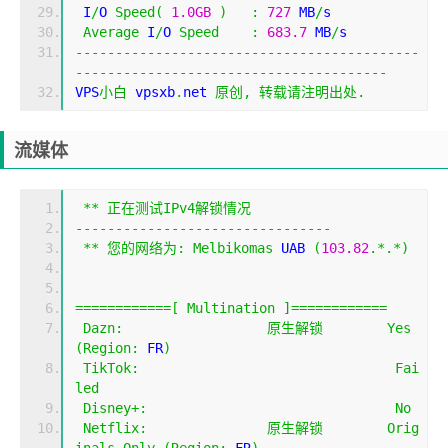
 I
/
O 
Speed
(
1.0GB
)
:
727
 MB
/
s
Average
 I
/
O 
Speed
:
683.7
 MB
/
s
-------------------------------------------
---------------------------------------
VPS
小白
 vpsxb
.
net 
原创,
转载请注明出处.
流媒体
**
正在测试
IPv4
解锁情况
--------------------------------
**
您的网络为:
Melbikomas
 UAB 
(
103.82
.*.*)
============[
Multination
]============
Dazn
:
原生解锁
Yes
(
Region
:
 FR
)
TikTok
:
Fai
led
Disney
+:
No
Netflix
:
原生解锁
Orig