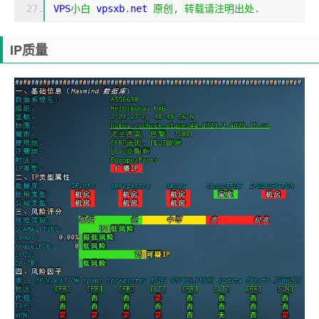
VPS
小白
 vpsxb
.
net 
原创,
转载请注明出处.
IP质量