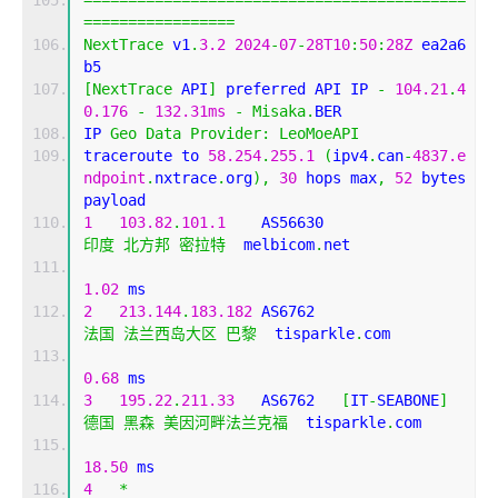
===========================================
=================
NextTrace
 v1
.
3.2
2024
-
07
-
28T10
:
50
:
28Z
 ea2a6
b5
[
NextTrace
 API
]
 preferred API IP 
-
104.21
.
4
0.176
-
132.31ms
-
Misaka
.
BER
IP 
Geo
Data
Provider
:
LeoMoeAPI
traceroute to 
58.254
.
255.1
(
ipv4
.
can
-
4837.e
ndpoint
.
nxtrace
.
org
),
30
 hops max
,
52
 bytes 
payload
1
103.82
.
101.1
    AS56630                   
印度
北方邦
密拉特
  melbicom
.
net 
1.02
 ms
2
213.144
.
183.182
 AS6762                    
法国
法兰西岛大区
巴黎
  tisparkle
.
com 
0.68
 ms
3
195.22
.
211.33
   AS6762   
[
IT
-
SEABONE
]
德国
黑森
美因河畔法兰克福
  tisparkle
.
com 
18.50
 ms
4
*