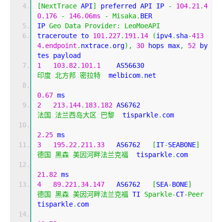
[
NextTrace
 API
]
 preferred API IP 
-
104.21
.
4
0.176
-
146.06ms
-
Misaka
.
BER
IP 
Geo
Data
Provider
:
LeoMoeAPI
traceroute to 
101.227
.
191.14
(
ipv4
.
sha
-
413
4.endpoint
.
nxtrace
.
org
),
30
 hops max
,
52
 by
tes payload
1
103.82
.
101.1
    AS56630                   
印度
北方邦
密拉特
  melbicom
.
net 
0.67
 ms
2
213.144
.
183.182
 AS6762                    
法国
法兰西岛大区
巴黎
  tisparkle
.
com 
2.25
 ms
3
195.22
.
211.33
   AS6762   
[
IT
-
SEABONE
]
德国
黑森
美因河畔法兰克福
  tisparkle
.
com 
21.82
 ms
4
89.221
.
34.147
   AS6762   
[
SEA
-
BONE
]
德国
黑森
美因河畔法兰克福
 TI 
Sparkle
-
CT
-
Peer
tisparkle
.
com 