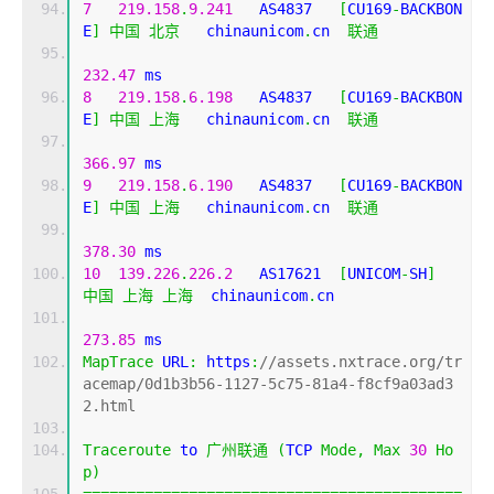
7
219.158
.
9.241
   AS4837   
[
CU169
-
BACKBON
E
]
中国
北京
   chinaunicom
.
cn  
联通
232.47
 ms
8
219.158
.
6.198
   AS4837   
[
CU169
-
BACKBON
E
]
中国
上海
   chinaunicom
.
cn  
联通
366.97
 ms
9
219.158
.
6.190
   AS4837   
[
CU169
-
BACKBON
E
]
中国
上海
   chinaunicom
.
cn  
联通
378.30
 ms
10
139.226
.
226.2
   AS17621  
[
UNICOM
-
SH
]
中国
上海
上海
  chinaunicom
.
cn 
273.85
 ms
MapTrace
 URL
:
 https
:
//assets.nxtrace.org/tr
acemap/0d1b3b56-1127-5c75-81a4-f8cf9a03ad3
2.html
Traceroute
 to 
广州联通
(
TCP 
Mode
,
Max
30
Ho
p
)