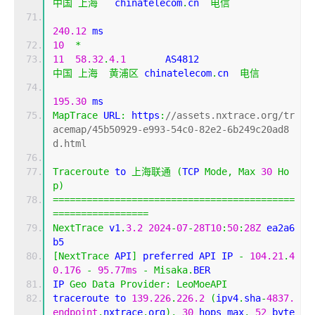
中国
上海
   chinatelecom
.
cn  
电信
240.12
 ms
10
*
11
58.32
.
4.1
       AS4812                    
中国
上海
黄浦区
 chinatelecom
.
cn  
电信
195.30
 ms
MapTrace
 URL
:
 https
:
//assets.nxtrace.org/tr
acemap/45b50929-e993-54c0-82e2-6b249c20ad8
d.html
Traceroute
 to 
上海联通
(
TCP 
Mode
,
Max
30
Ho
p
)
===========================================
=================
NextTrace
 v1
.
3.2
2024
-
07
-
28T10
:
50
:
28Z
 ea2a6
b5
[
NextTrace
 API
]
 preferred API IP 
-
104.21
.
4
0.176
-
95.77ms
-
Misaka
.
BER
IP 
Geo
Data
Provider
:
LeoMoeAPI
traceroute to 
139.226
.
226.2
(
ipv4
.
sha
-
4837.
endpoint
.
nxtrace
.
org
),
30
 hops max
,
52
 byte