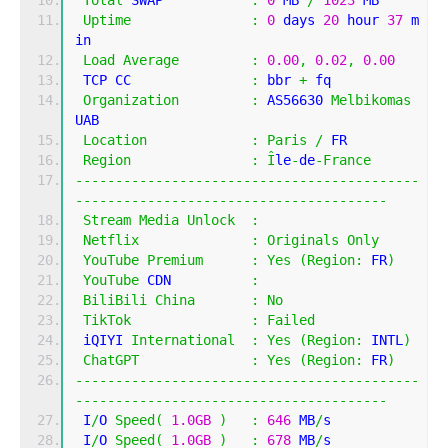
Total
 SWAP           
:
0
 MB 
/
1023
 MB
Uptime
:
0
 days 
20
 hour 
37
 m
in
Load
Average
:
0.00
,
0.02
,
0.00
 TCP CC               
:
 bbr 
+
 fq
Organization
:
 AS56630 
Melbikomas
UAB
Location
:
Paris
/
 FR
Region
:
Î
le
-
de
-
France
-------------------------------------------
---------------------------------------
Stream
Media
Unlock
:
Netflix
:
Originals
Only
YouTube
Premium
:
Yes
(
Region
:
 FR
)
YouTube
 CDN          
:
BiliBili
China
:
No
TikTok
:
Failed
 iQIYI 
International
:
Yes
(
Region
:
 INTL
)
ChatGPT
:
Yes
(
Region
:
 FR
)
-------------------------------------------
---------------------------------------
 I
/
O 
Speed
(
1.0GB
)
:
646
 MB
/
s
 I
/
O 
Speed
(
1.0GB
)
:
678
 MB
/
s