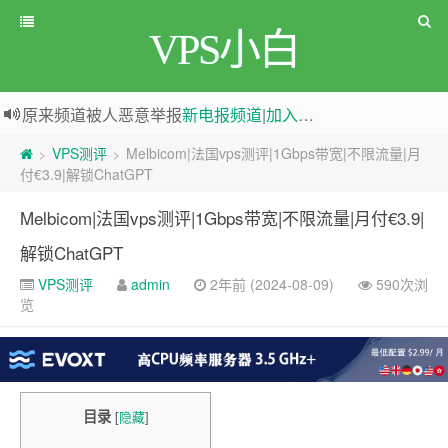
VPS小白
原来频道被人恶意举报
新电报频道
|
加入电报群
greenwebpage|香港|日本|新加坡|美国等多地vps测评|移动直连|1Gbps带宽|年付€29
VPS测评
Melbicom|法国vps测评|1Gbps带宽|不限流量|月
>
>
付€3.9|解锁ChatGPT
Melbicom|法国vps测评|1Gbps带宽|不限流量|月付€3.9|
解锁ChatGPT
VPS测评
admin
2年前 (2024-08-09)
590次浏
览
目录
[
隐藏
]