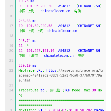
19.75
 ms
9
101.95
.
206.30
   AS4812   
[
CHINANET
-
SH
]
中国
上海
   chinatelecom
.
cn  
电信
243.66
 ms
10
101.89
.
240.58
   AS4812   
[
CHINANET
-
SH
]
中国
上海
上海
  chinatelecom
.
cn 
243.74
 ms
11
*
12
101.227
.
191.14
  AS4812   
[
CHINANET
-
SH
]
中国
上海市
   chinatelecom
.
cn  
电信
239.19
 ms
MapTrace
 URL
:
 https
:
//assets.nxtrace.org/tr
acemap/4241aad2-68b9-52a1-9ca8-377b070f79a
e.html
Traceroute
 to 
广州电信
(
TCP 
Mode
,
Max
30
Ho
p
)
===========================================
=================
NextTrace
 v1
.
3.2
2024
-
07
-
28T10
:
50
:
28Z
 ea2a6