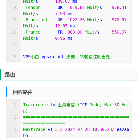
Mbit
/
s       
139.67
 ms                       
London
       UK  
1019.68
Mbit
/
s    
978.41
Mbit
/
s       
7.93
 ms                         
Frankfurt
    DE  
1022.26
Mbit
/
s    
976.97
Mbit
/
s       
12.85
 ms                        
France
       FR  
983.00
Mbit
/
s     
556.97
Mbit
/
s       
0.96
 ms                         
-------------------------------------------
---------------------------------------
VPS
小白
 vpsxb
.
net 
原创,
转载请注明出处.
路由
回程路由
Traceroute
 to 
上海电信
(
TCP 
Mode
,
Max
30
Ho
p
)
===========================================
=================
NextTrace
 v1
.
3.2
2024
-
07
-
28T10
:
50
:
28Z
 ea2a6
b5