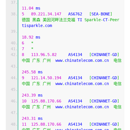
11.04
 ms
5
89.221
.
34.147
   AS6762   
[
SEA
-
BONE
]
德国
黑森
美因河畔法兰克福
 TI 
Sparkle
-
CT
-
Peer
tisparkle
.
com 
18.92
 ms
6
*
7
*
8
113.96
.
5.82
     AS4134   
[
CHINANET
-
GD
]
中国
广东
广州
  www
.
chinatelecom
.
com
.
cn  
电信
245.58
 ms
9
121.14
.
50.194
   AS4134   
[
CHINANET
-
GD
]
中国
广东
广州
  www
.
chinatelecom
.
com
.
cn  
电信
243.39
 ms
10
125.88
.
170.66
   AS4134   
[
CHINANET
-
GD
]
中国
广东
广州
  www
.
chinatelecom
.
com
.
cn  
电信
243.31
 ms
11
125.88
.
170.66
   AS4134   
[
CHINANET
-
GD
]