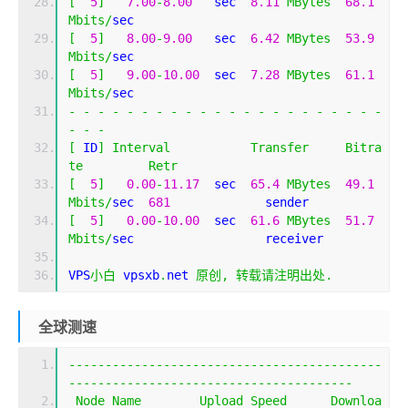
[
5
]
7.00
-
8.00
   sec  
8.11
MBytes
68.1
Mbits
/
sec                  
[
5
]
8.00
-
9.00
   sec  
6.42
MBytes
53.9
Mbits
/
sec                  
[
5
]
9.00
-
10.00
  sec  
7.28
MBytes
61.1
Mbits
/
sec                  
-
-
-
-
-
-
-
-
-
-
-
-
-
-
-
-
-
-
-
-
-
-
-
-
-
[
 ID
]
Interval
Transfer
Bitra
te
Retr
[
5
]
0.00
-
11.17
  sec  
65.4
MBytes
49.1
Mbits
/
sec  
681
             sender
[
5
]
0.00
-
10.00
  sec  
61.6
MBytes
51.7
Mbits
/
sec                  receiver
VPS
小白
 vpsxb
.
net 
原创,
转载请注明出处.
全球测速
-------------------------------------------
---------------------------------------
Node
Name
Upload
Speed
Downloa