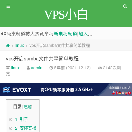
VPS小白
原来频道被人恶意举报
新电报频道
|
加入电报群
greenwebpage|香港|日本|新加坡|美国等多地vps测评|移动直连|1Gbps带宽|年付€29
linux
vps开启samba文件共享简单教程
>
>
vps开启samba文件共享简单教程
linux
admin
5年前 (2021-12-12)
2142次浏
览
目录
[
隐藏
]
1.
引子
2.
安装实操