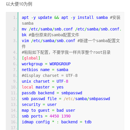
以大便10为例
apt 
-
y update 
&&
 apt 
-
y install samba 
#安装
samba
mv 
/
etc
/
samba
/
smb
.
conf 
/
etc
/
samba
/
smb
.
conf
.
bk 
#备份原来的samba配置文件
vim 
/
etc
/
samba
/
smb
.
conf 
#新建一个samba配置文
件
#粘贴如下配置，不要学我一样共享整个root目录
[
global
]
workgroup 
=
 WORDGROUP
netbios name 
=
 samba
#display charset = UTF-8
unix charset 
=
 UTF
-
8
local
 master 
=
 yes
passdb backend 
=
 smbpasswd
smb passwd file 
=
/etc/
samba
/
smbpasswd
security 
=
 user
map to guest 
=
 bad user
smb ports 
=
4450
1390
idmap config 
*
:
 backend 
=
 tdb