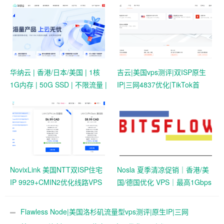
华纳云 | 香港/日本/美国 | 1核
吉云|美国vps测评|双ISP原生
1G内存 | 50G SSD | 不限流量 |
IP|三网4837优化|TikTok首
首月19.9元起
选|1T@1Gbps|月付￥42
NovixLink 美国NTT双ISP住宅
Nosla 夏季清凉促销｜香港/美
IP 9929+CMIN2优化线路VPS
国/德国优化 VPS｜最高1Gbps
｜192小众号段｜34元/月起
带宽 | 259元/年起
Flawless Node|美国洛杉矶流量型vps测评|原生IP|三网