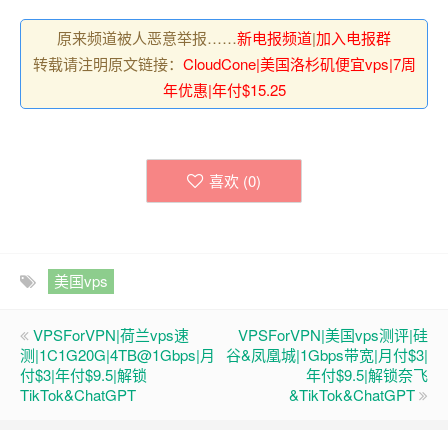
原来频道被人恶意举报……
新电报频道
|
加入电报群
转载请注明原文链接：
CloudCone|美国洛杉矶便宜vps|7周
年优惠|年付$15.25
喜欢 (
0
)
美国vps
VPSForVPN|荷兰vps速
VPSForVPN|美国vps测评|硅
测|1C1G20G|4TB@1Gbps|月
谷&凤凰城|1Gbps带宽|月付$3|
付$3|年付$9.5|解锁
年付$9.5|解锁奈飞
TikTok&ChatGPT
&TikTok&ChatGPT