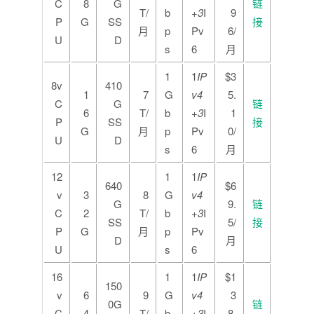
C
8
G
链
T/
b
+3
I
9
P
G
SS
接
月
p
Pv
6/
U
D
s
6
月
1
1
IP
$3
8v
410
1
7
G
v4
5.
C
G
链
6
T/
b
+3
I
1
P
SS
接
G
月
p
Pv
0/
U
D
s
6
月
12
1
1
IP
640
$6
v
3
8
G
v4
G
9.
链
C
2
T/
b
+3
I
SS
5/
接
P
G
月
p
Pv
D
月
U
s
6
16
1
1
IP
$1
150
v
6
9
G
v4
3
0G
链
C
4
T/
b
+3
I
8.