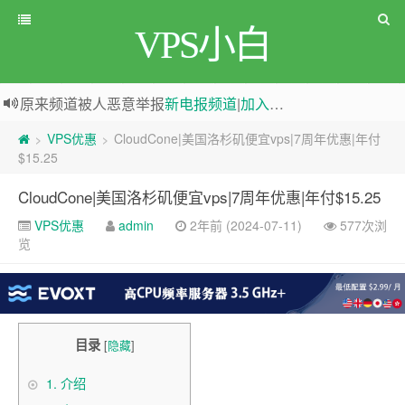
VPS小白
原来频道被人恶意举报
新电报频道
|
加入电报群
greenwebpage|香港|日本|新加坡|美国等多地vps测评|移动直连|1Gbps带宽|年付€29
VPS优惠
CloudCone|美国洛杉矶便宜vps|7周年优惠|年付
>
>
$15.25
CloudCone|美国洛杉矶便宜vps|7周年优惠|年付$15.25
VPS优惠
admin
2年前 (2024-07-11)
577次浏
览
目录
[
隐藏
]
1.
介绍