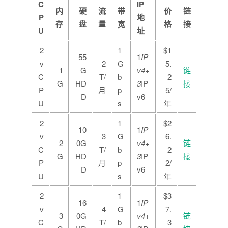
C
IP
内
硬
流
带
价
链
P
地
存
盘
量
宽
格
接
U
址
2
1
$1
55
1
IP
v
2
G
5.
1
G
v4+
链
C
T/
b
2
G
HD
3
IP
接
P
月
p
5/
D
v6
U
s
年
2
1
$2
10
1
IP
v
3
G
6.
2
0G
v4+
链
C
T/
b
2
G
HD
3
IP
接
P
月
p
2/
D
v6
U
s
年
2
1
$3
16
1
IP
v
4
G
7.
3
0G
v4+
链
C
T/
b
3