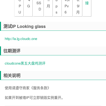
SS
接
P
G
月
p
Pv
9/
D
U
s
6
月
测试IP Looking glass
http://la.lg.cloudc.one
往期测评
cloudcone黑五大盘鸡测评
相关说明
使用请遵守商家《服务条款》
如果开到被墙IP可立即销毁实例重开。