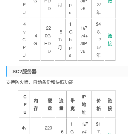
G
HD
3
IP
接
P
月
p
3/
D
v6
U
s
年
4
1
$4
22
1
IP
v
5
G
8.
4
0G
v4+
链
C
T/
b
2
G
HD
3
IP
接
P
月
p
5/
D
v6
U
s
年
SC2服务器
支持防火墙、自动备份和快照功能
C
IP
内
硬
流
带
价
链
P
地
存
盘
量
宽
格
接
U
址
1
1
IP
$1
4v
220
6
G
v4
7.