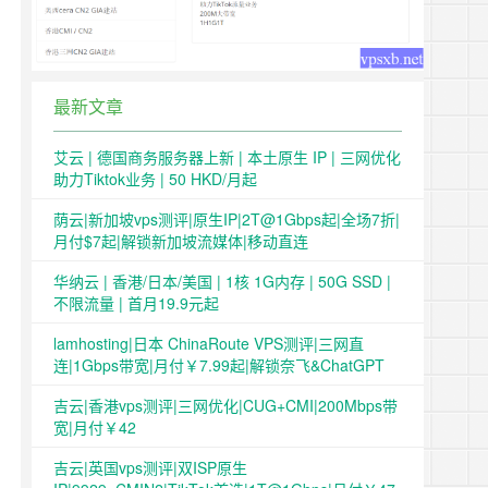
最新文章
艾云 | 德国商务服务器上新 | 本土原生 IP | 三网优化
助力Tiktok业务 | 50 HKD/月起
荫云|新加坡vps测评|原生IP|2T@1Gbps起|全场7折|
月付$7起|解锁新加坡流媒体|移动直连
华纳云 | 香港/日本/美国 | 1核 1G内存 | 50G SSD |
不限流量 | 首月19.9元起
lamhosting|日本 ChinaRoute VPS测评|三网直
连|1Gbps带宽|月付￥7.99起|解锁奈飞&ChatGPT
吉云|香港vps测评|三网优化|CUG+CMI|200Mbps带
宽|月付￥42
吉云|英国vps测评|双ISP原生