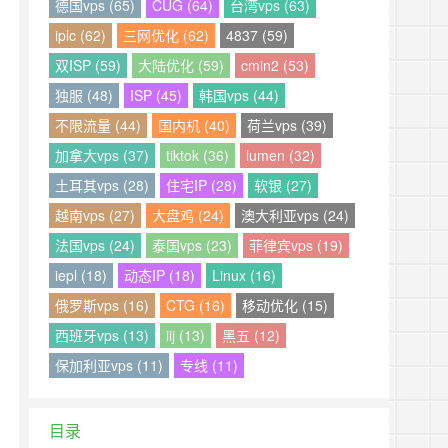
德国vps (65)
CUG (64)
台湾vps (63)
iplc (62)
三网优化 (62)
4837 (59)
双ISP (59)
大陆优化 (59)
cmin2 (53)
独服 (48)
ISP (45)
韩国vps (44)
不限流量 (44)
国内机 (40)
荷兰vps (39)
加拿大vps (37)
tiktok (36)
lumen (32)
土耳其vps (28)
住宅IP (28)
软银 (27)
越南vps (27)
大盘鸡 (24)
澳大利亚vps (24)
法国vps (24)
泰国vps (23)
菲律宾vps (19)
iepl (18)
动态IP (18)
Linux (16)
俄罗斯vps (16)
CTG (16)
移动优化 (15)
西班牙vps (13)
iij (13)
黑五 (12)
保加利亚vps (11)
专线 (11)
目录