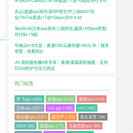
IP|9929+CMIN2|TikTok首选|1T@1Gbps|月付￥47
吉云|美国vps测评|双ISP原生IP|三网4837优
化|TikTok首选|1T@1Gbps|月付￥42
SkyStroll|日本vps测评|三网优化|最高10Gbps带宽|
月付$4.79起
华纳云618大促｜香港CN2云服务器198元/年｜独享
带宽｜续费同价
Jtti 高防服务器4折专享｜香港/美国高防独服｜支持
DDoS防护与压力测试
热门标签
奈飞vps (690)
香港vps (419)
美国vps (410)
日本vps (237)
cn2-gia (188)
cmi (182)
新加坡vps (151)
原生IP (137)
原生家宽 (98)
9929 (95)
英国vps (77)
马来西亚vps (65)