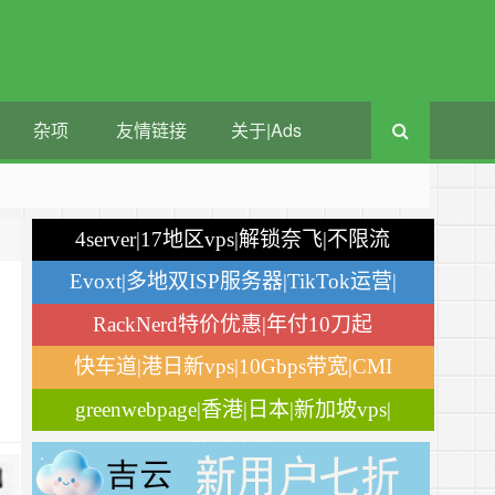
杂项
友情链接
关于|Ads
4server|17地区vps|解锁奈飞|不限流
量
Evoxt|多地双ISP服务器|TikTok运营|
月付$2.84
RackNerd特价优惠|年付10刀起
快车道|港日新vps|10Gbps带宽|CMI
greenwebpage|香港|日本|新加坡vps|
移动直连