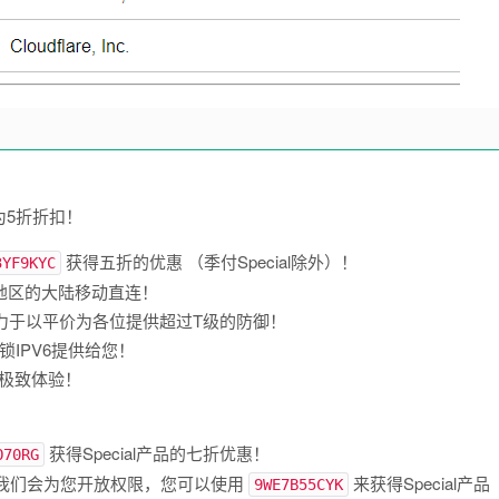
为5折折扣！
获得五折的优惠 （季付Special除外）！
3YF9KYC
海地区的大陆移动直连！
nsit，致力于以平价为各位提供超过T级的防御！
解锁IPV6提供给您！
的极致体验！
获得Special产品的七折优惠！
O70RG
单，我们会为您开放权限，您可以使用
来获得Special产品
9WE7B55CYK