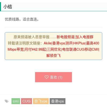
小结
优质线路，适合直连。
原来频道被人恶意举报……
新电报频道
|
加入电报群
转载请注明原文链接：
Akile|香港vps测评|HKPlus|最高400
Mbps带宽|月付¥42.99起|三网优化|电信联通CUG移动CMI|
解锁奈飞
喜欢 (
1
)
cmi
CUG
奈飞vps
香港vps