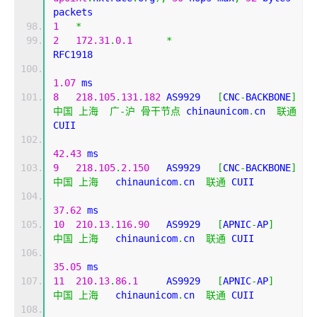
packets
1
*
2
172.31
.
0.1
*
RFC1918          
1.07
 ms
8
218.105
.
131.182
 AS9929   
[
CNC
-
BACKBONE
]
中国
上海
广-沪
骨干节点
 chinaunicom
.
cn  
联通
CUII
42.43
 ms
9
218.105
.
2.150
   AS9929   
[
CNC
-
BACKBONE
]
中国
上海
   chinaunicom
.
cn  
联通
 CUII
37.62
 ms
10
210.13
.
116.90
   AS9929   
[
APNIC
-
AP
]
中国
上海
   chinaunicom
.
cn  
联通
 CUII
35.05
 ms
11
210.13
.
86.1
     AS9929   
[
APNIC
-
AP
]
中国
上海
   chinaunicom
.
cn  
联通
 CUII