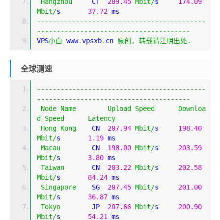
Hangzhou
     CT  
209.45
Mbit
/
s     
174.09
Mbit
/
s       
37.72
 ms                        
-------------------------------------------
---------------------------------------
VPS
小白
 www
.
vpsxb
.
cn 
原创,
转载请注明出处.
全球测速
-------------------------------------------
---------------------------------------
Node
Name
Upload
Speed
Downloa
d
Speed
Latency
Hong
Kong
    CN  
207.94
Mbit
/
s     
198.40
Mbit
/
s       
1.19
 ms                         
Macau
        CN  
198.00
Mbit
/
s     
203.59
Mbit
/
s       
3.80
 ms                         
Taiwan
       CN  
203.22
Mbit
/
s     
202.58
Mbit
/
s       
84.24
 ms                        
Singapore
    SG  
207.45
Mbit
/
s     
201.00
Mbit
/
s       
36.87
 ms                        
Tokyo
        JP  
207.66
Mbit
/
s     
200.90
Mbit
/
s       
54.21
 ms                        