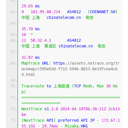
29.65
 ms
9
101.95
.
88.214
   AS4812   
[
CHINANET
-
SH
]
中国
上海
   chinatelecom
.
cn  
电信
35.70
 ms
10
*
11
58.32
.
4.1
       AS4812                    
中国
上海
黄浦区
 chinatelecom
.
cn  
电信
31.87
 ms
MapTrace
 URL
:
 https
:
//assets.nxtrace.org/tr
acemap/c595e03d-f715-5946-8013-8e19fcea4c6
4.html
Traceroute
 to 
上海联通
(
TCP 
Mode
,
Max
30
Ho
p
)
===========================================
=================
NextTrace
 v1
.
3.0
2024
-
04
-
18T06
:
38
:
21Z
2cb13
be
[
NextTrace
 API
]
 preferred API IP 
-
172.67
.
1
55.192
-
29.76ms
-
Misaka
.
HKG