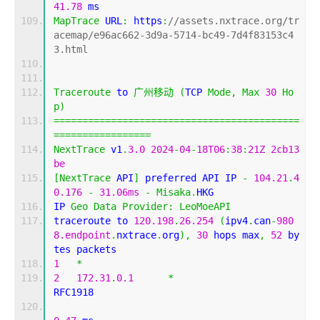
41.78
 ms
MapTrace
 URL
:
 https
:
//assets.nxtrace.org/tr
acemap/e96ac662-3d9a-5714-bc49-7d4f83153c4
3.html
Traceroute
 to 
广州移动
(
TCP 
Mode
,
Max
30
Ho
p
)
===========================================
=================
NextTrace
 v1
.
3.0
2024
-
04
-
18T06
:
38
:
21Z
2cb13
be
[
NextTrace
 API
]
 preferred API IP 
-
104.21
.
4
0.176
-
31.06ms
-
Misaka
.
HKG
IP 
Geo
Data
Provider
:
LeoMoeAPI
traceroute to 
120.198
.
26.254
(
ipv4
.
can
-
980
8.endpoint
.
nxtrace
.
org
),
30
 hops max
,
52
 by
tes packets
1
*
2
172.31
.
0.1
*
RFC1918          