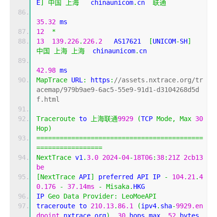
E
]
中国
上海
   chinaunicom
.
cn  
联通
35.32
 ms
12
*
13
139.226
.
226.2
   AS17621  
[
UNICOM
-
SH
]
中国
上海
上海
  chinaunicom
.
cn 
42.98
 ms
MapTrace
 URL
:
 https
:
//assets.nxtrace.org/tr
acemap/979b9ae9-6ac5-55e9-91d1-d3104268d5d
f.html
Traceroute
 to 
上海联通
9929
(
TCP 
Mode
,
Max
30
Hop
)
===========================================
=================
NextTrace
 v1
.
3.0
2024
-
04
-
18T06
:
38
:
21Z
2cb13
be
[
NextTrace
 API
]
 preferred API IP 
-
104.21
.
4
0.176
-
37.14ms
-
Misaka
.
HKG
IP 
Geo
Data
Provider
:
LeoMoeAPI
traceroute to 
210.13
.
86.1
(
ipv4
.
sha
-
9929.en
dpoint
.
nxtrace
.
org
),
30
 hops max
,
52
 bytes 