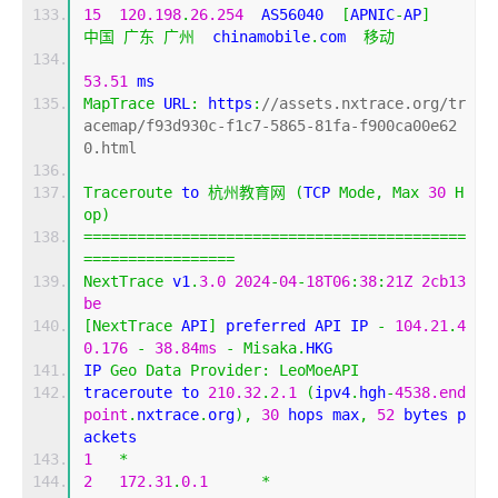
15
120.198
.
26.254
  AS56040  
[
APNIC
-
AP
]
中国
广东
广州
  chinamobile
.
com  
移动
53.51
 ms
MapTrace
 URL
:
 https
:
//assets.nxtrace.org/tr
acemap/f93d930c-f1c7-5865-81fa-f900ca00e62
0.html
Traceroute
 to 
杭州教育网
(
TCP 
Mode
,
Max
30
H
op
)
===========================================
=================
NextTrace
 v1
.
3.0
2024
-
04
-
18T06
:
38
:
21Z
2cb13
be
[
NextTrace
 API
]
 preferred API IP 
-
104.21
.
4
0.176
-
38.84ms
-
Misaka
.
HKG
IP 
Geo
Data
Provider
:
LeoMoeAPI
traceroute to 
210.32
.
2.1
(
ipv4
.
hgh
-
4538.end
point
.
nxtrace
.
org
),
30
 hops max
,
52
 bytes p
ackets
1
*
2
172.31
.
0.1
*