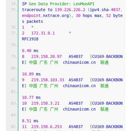
IP 
Geo
Data
Provider
:
LeoMoeAPI
traceroute to 
139.226
.
226.2
(
ipv4
.
sha
-
4837.
endpoint
.
nxtrace
.
org
),
30
 hops max
,
52
 byte
s packets
1
*
2
172.31
.
0.1
*
RFC1918          
0.40
 ms
8
219.158
.
20.97
   AS4837   
[
CU169
-
BACKBON
E
]
中国
广东
广州
  chinaunicom
.
cn  
联通
10.89
 ms
9
219.158
.
103.33
  AS4837   
[
CU169
-
BACKBON
E
]
中国
广东
广州
  chinaunicom
.
cn  
联通
10.77
 ms
10
219.158
.
3.21
    AS4837   
[
CU169
-
BACKBON
E
]
中国
广东
广州
  chinaunicom
.
cn  
联通
8.51
 ms
11
219.158
.
6.253
   AS4837   
[
CU169
-
BACKBON