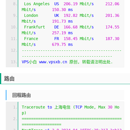
Los
Angeles
  US  
206.19
Mbit
/
s     
212.06
Mbit
/
s       
150.30
 ms                       
London
       UK  
192.82
Mbit
/
s     
201.36
Mbit
/
s       
191.73
 ms                       
Frankfurt
    DE  
166.68
Mbit
/
s     
174.55
Mbit
/
s       
257.19
 ms                       
France
       FR  
158.45
Mbit
/
s     
187.30
Mbit
/
s       
679.75
 ms                       
-------------------------------------------
---------------------------------------
VPS
小白
 www
.
vpsxb
.
cn 
原创,
转载请注明出处.
路由
回程路由
Traceroute
 to 
上海电信
(
TCP 
Mode
,
Max
30
Ho
p
)
===========================================
=================