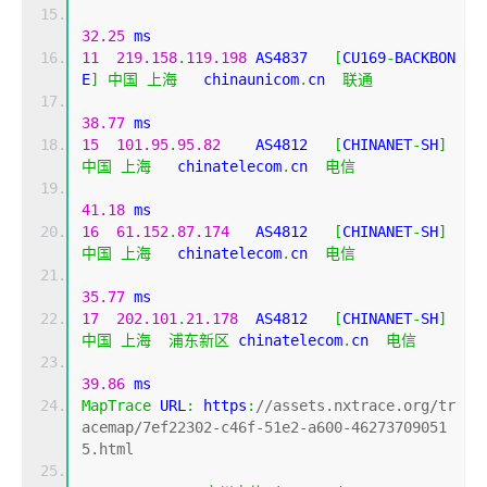
32.25
 ms
11
219.158
.
119.198
 AS4837   
[
CU169
-
BACKBON
E
]
中国
上海
   chinaunicom
.
cn  
联通
38.77
 ms
15
101.95
.
95.82
    AS4812   
[
CHINANET
-
SH
]
中国
上海
   chinatelecom
.
cn  
电信
41.18
 ms
16
61.152
.
87.174
   AS4812   
[
CHINANET
-
SH
]
中国
上海
   chinatelecom
.
cn  
电信
35.77
 ms
17
202.101
.
21.178
  AS4812   
[
CHINANET
-
SH
]
中国
上海
浦东新区
 chinatelecom
.
cn  
电信
39.86
 ms
MapTrace
 URL
:
 https
:
//assets.nxtrace.org/tr
acemap/7ef22302-c46f-51e2-a600-46273709051
5.html