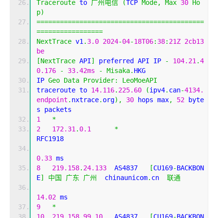
Traceroute
 to 
广州电信
(
TCP 
Mode
,
Max
30
Ho
p
)
===========================================
=================
NextTrace
 v1
.
3.0
2024
-
04
-
18T06
:
38
:
21Z
2cb13
be
[
NextTrace
 API
]
 preferred API IP 
-
104.21
.
4
0.176
-
33.42ms
-
Misaka
.
HKG
IP 
Geo
Data
Provider
:
LeoMoeAPI
traceroute to 
14.116
.
225.60
(
ipv4
.
can
-
4134.
endpoint
.
nxtrace
.
org
),
30
 hops max
,
52
 byte
s packets
1
*
2
172.31
.
0.1
*
RFC1918          
0.33
 ms
8
219.158
.
24.133
  AS4837   
[
CU169
-
BACKBON
E
]
中国
广东
广州
  chinaunicom
.
cn  
联通
14.02
 ms
9
*
10
219.158
.
99.10
   AS4837   
[
CU169
-
BACKBON