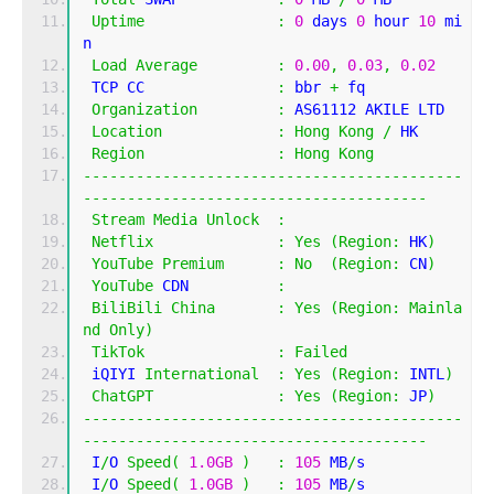
Uptime
:
0
 days 
0
 hour 
10
 mi
n
Load
Average
:
0.00
,
0.03
,
0.02
 TCP CC               
:
 bbr 
+
 fq
Organization
:
 AS61112 AKILE LTD
Location
:
Hong
Kong
/
 HK
Region
:
Hong
Kong
-------------------------------------------
---------------------------------------
Stream
Media
Unlock
:
Netflix
:
Yes
(
Region
:
 HK
)
YouTube
Premium
:
No
(
Region
:
 CN
)
YouTube
 CDN          
:
BiliBili
China
:
Yes
(
Region
:
Mainla
nd
Only
)
TikTok
:
Failed
 iQIYI 
International
:
Yes
(
Region
:
 INTL
)
ChatGPT
:
Yes
(
Region
:
 JP
)
-------------------------------------------
---------------------------------------
 I
/
O 
Speed
(
1.0GB
)
:
105
 MB
/
s
 I
/
O 
Speed
(
1.0GB
)
:
105
 MB
/
s