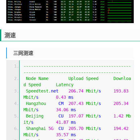
测速
三网测速
-------------------------------------------
---------------------------------------
Node
Name
Upload
Speed
Downloa
d
Speed
Latency
Speedtest
.
net    
206.74
Mbit
/
s     
193.83
Mbit
/
s       
0.43
 ms                         
Hangzhou
     CM  
207.43
Mbit
/
s     
205.34
Mbit
/
s       
34.06
 ms                        
Beijing
      CU  
197.07
Mbit
/
s     
1.42
Mb
it
/
s         
41.87
 ms                        
Shanghai
5G
  CU  
205.70
Mbit
/
s     
194.42
Mbit
/
s       
35.57
 ms                        