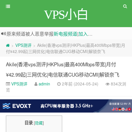
VPS小白
greenwebpage|香港|日本|新加坡|美国等多地vps测评|移动直连|1Gbps带宽|年付€29
原来频道被人恶意举报
新电报频道
|
加入电报群
VPS测评
Akile|香港vps测评|HKPlus|最高400Mbps带宽|月
>
>
付¥42.99起|三网优化|电信联通CUG移动CMI|解锁奈飞
Akile|香港vps测评|HKPlus|最高400Mbps带宽|月付
¥42.99起|三网优化|电信联通CUG移动CMI|解锁奈飞
VPS测评
admin
2年前 (2024-05-24)
834次浏
览
目录
[
隐藏
]