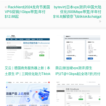
RackNerd|2024龙舟节美国
bytevirt|日本vps测评|中国大陆
VPS促销|1Gbps带宽|年付
优化|500Mbps带宽|半年付
$12.88起
$16.8|解锁奈飞&tiktok&chatgpt
艾云 | 德国商务服务器上新 | 本
荫云|新加坡vps测评|原生
土原生 IP | 三网优化助力Tiktok
IP|2T@1Gbps起|全场7折|月付
业务 | 50 HKD/月起
$7起|解锁新加坡流媒体|移动直
连