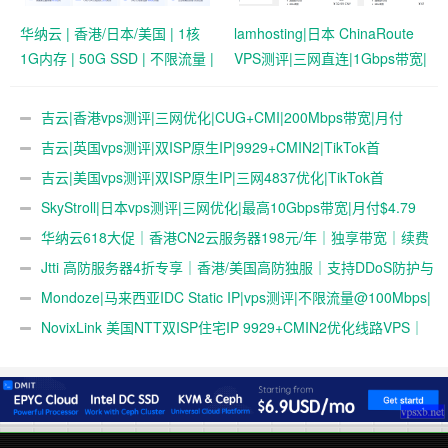
华纳云 | 香港/日本/美国 | 1核
lamhosting|日本 ChinaRoute
1G内存 | 50G SSD | 不限流量 |
VPS测评|三网直连|1Gbps带宽|
首月19.9元起
月付￥7.99起|解锁奈飞
&ChatGPT
吉云|香港vps测评|三网优化|CUG+CMI|200Mbps带宽|月付
￥42
吉云|英国vps测评|双ISP原生IP|9929+CMIN2|TikTok首
选|1T@1Gbps|月付￥47
吉云|美国vps测评|双ISP原生IP|三网4837优化|TikTok首
选|1T@1Gbps|月付￥42
SkyStroll|日本vps测评|三网优化|最高10Gbps带宽|月付$4.79
起
华纳云618大促｜香港CN2云服务器198元/年｜独享带宽｜续费
同价
Jtti 高防服务器4折专享｜香港/美国高防独服｜支持DDoS防护与
压力测试
Mondoze|马来西亚IDC Static IP|vps测评|不限流量@100Mbps|
解锁奈飞&tiktok&chatgpt|电信直连
NovixLink 美国NTT双ISP住宅IP 9929+CMIN2优化线路VPS｜
192小众号段｜34元/月起