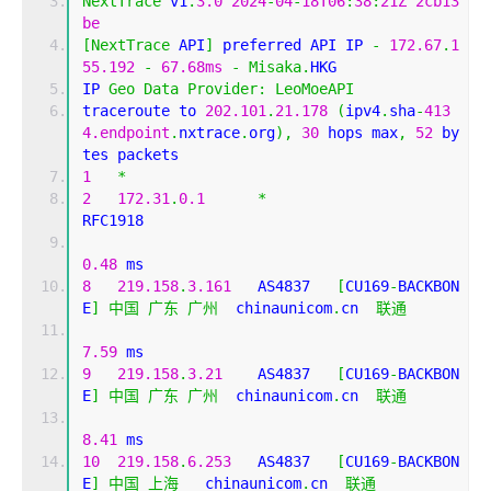
NextTrace
 v1
.
3.0
2024
-
04
-
18T06
:
38
:
21Z
2cb13
be
[
NextTrace
 API
]
 preferred API IP 
-
172.67
.
1
55.192
-
67.68ms
-
Misaka
.
HKG
IP 
Geo
Data
Provider
:
LeoMoeAPI
traceroute to 
202.101
.
21.178
(
ipv4
.
sha
-
413
4.endpoint
.
nxtrace
.
org
),
30
 hops max
,
52
 by
tes packets
1
*
2
172.31
.
0.1
*
RFC1918          
0.48
 ms
8
219.158
.
3.161
   AS4837   
[
CU169
-
BACKBON
E
]
中国
广东
广州
  chinaunicom
.
cn  
联通
7.59
 ms
9
219.158
.
3.21
    AS4837   
[
CU169
-
BACKBON
E
]
中国
广东
广州
  chinaunicom
.
cn  
联通
8.41
 ms
10
219.158
.
6.253
   AS4837   
[
CU169
-
BACKBON
E
]
中国
上海
   chinaunicom
.
cn  
联通