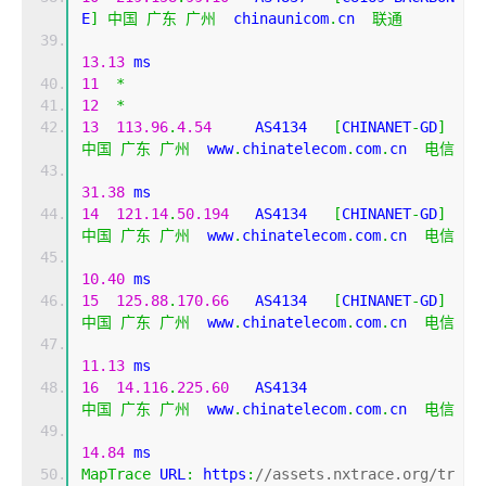
E
]
中国
广东
广州
  chinaunicom
.
cn  
联通
13.13
 ms
11
*
12
*
13
113.96
.
4.54
     AS4134   
[
CHINANET
-
GD
]
中国
广东
广州
  www
.
chinatelecom
.
com
.
cn  
电信
31.38
 ms
14
121.14
.
50.194
   AS4134   
[
CHINANET
-
GD
]
中国
广东
广州
  www
.
chinatelecom
.
com
.
cn  
电信
10.40
 ms
15
125.88
.
170.66
   AS4134   
[
CHINANET
-
GD
]
中国
广东
广州
  www
.
chinatelecom
.
com
.
cn  
电信
11.13
 ms
16
14.116
.
225.60
   AS4134                    
中国
广东
广州
  www
.
chinatelecom
.
com
.
cn  
电信
14.84
 ms
MapTrace
 URL
:
 https
:
//assets.nxtrace.org/tr