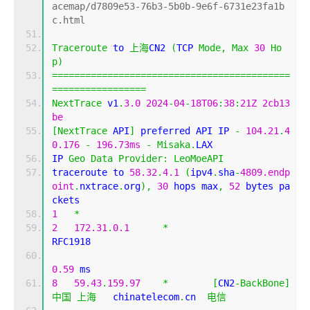
acemap/d7809e53-76b3-5b0b-9e6f-6731e23fa1b
c.html
Traceroute
 to 
上海
CN2 
(
TCP 
Mode
,
Max
30
Ho
p
)
===========================================
=================
NextTrace
 v1
.
3.0
2024
-
04
-
18T06
:
38
:
21Z
2cb13
be
[
NextTrace
 API
]
 preferred API IP 
-
104.21
.
4
0.176
-
196.73ms
-
Misaka
.
LAX
IP 
Geo
Data
Provider
:
LeoMoeAPI
traceroute to 
58.32
.
4.1
(
ipv4
.
sha
-
4809.endp
oint
.
nxtrace
.
org
),
30
 hops max
,
52
 bytes pa
ckets
1
*
2
172.31
.
0.1
*
RFC1918          
0.59
 ms
8
59.43
.
159.97
*
[
CN2
-
BackBone
]
中国
上海
   chinatelecom
.
cn  
电信