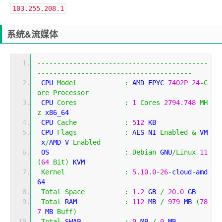
103.255.208.1
系统&流媒体
-------------------------------------------
---------------------------------------
 CPU 
Model
:
 AMD EPYC 
7402P
24
-
C
ore
Processor
 CPU 
Cores
:
1
Cores
2794.748
MH
z
 x86_64
 CPU 
Cache
:
512
 KB 
 CPU 
Flags
:
 AES
-
NI 
Enabled
&
 VM
-
x
/
AMD
-
V 
Enabled
 OS                   
:
Debian
 GNU
/
Linux
11
(
64
Bit
)
 KVM
Kernel
:
5.10
.
0
-
26
-
cloud
-
amd
64
Total
Space
:
1.2
 GB 
/
20.0
 GB 
Total
 RAM            
:
112
 MB 
/
979
 MB 
(
78
7
 MB 
Buff
)
Total
 SWAP           
:
0
 MB 
/
0
 MB