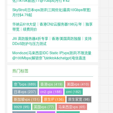
化|TikTok首选|1T@1Gbps|月付￥42
SkyStroll|日本vps测评|三网优化|最高10Gbps带宽|
月付$4.79起
华纳云618大促｜香港CN2云服务器198元/年｜独享
带宽｜续费同价
Jtti 高防服务器4折专享｜香港/美国高防独服｜支持
DDoS防护与压力测试
Mondoze|马来西亚IDC Static IP|vps测评|不限流量
@100Mbps|解锁奈飞&tiktok&chatgpt|电信直连
热门标签
奈飞vps (689)
香港vps (419)
美国vps (410)
日本vps (237)
cn2-gia (188)
cmi (182)
新加坡vps (151)
原生IP (136)
原生家宽 (98)
9929 (95)
英国vps (77)
马来西亚vps (65)