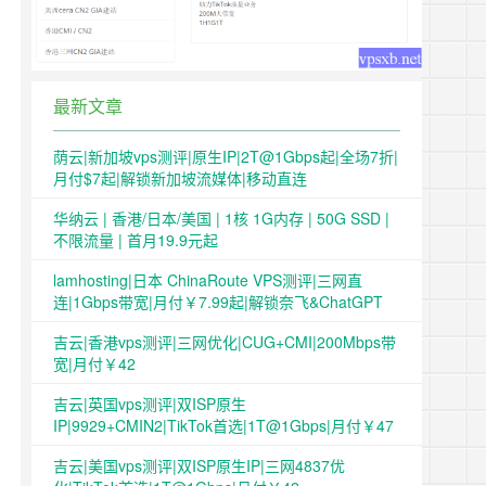
最新文章
荫云|新加坡vps测评|原生IP|2T@1Gbps起|全场7折|
月付$7起|解锁新加坡流媒体|移动直连
华纳云 | 香港/日本/美国 | 1核 1G内存 | 50G SSD |
不限流量 | 首月19.9元起
lamhosting|日本 ChinaRoute VPS测评|三网直
连|1Gbps带宽|月付￥7.99起|解锁奈飞&ChatGPT
吉云|香港vps测评|三网优化|CUG+CMI|200Mbps带
宽|月付￥42
吉云|英国vps测评|双ISP原生
IP|9929+CMIN2|TikTok首选|1T@1Gbps|月付￥47
吉云|美国vps测评|双ISP原生IP|三网4837优