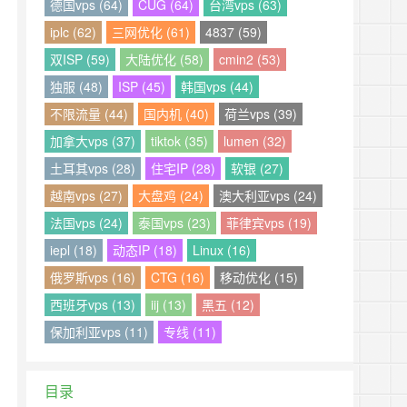
德国vps (64)
CUG (64)
台湾vps (63)
iplc (62)
三网优化 (61)
4837 (59)
双ISP (59)
大陆优化 (58)
cmin2 (53)
独服 (48)
ISP (45)
韩国vps (44)
不限流量 (44)
国内机 (40)
荷兰vps (39)
加拿大vps (37)
tiktok (35)
lumen (32)
土耳其vps (28)
住宅IP (28)
软银 (27)
越南vps (27)
大盘鸡 (24)
澳大利亚vps (24)
法国vps (24)
泰国vps (23)
菲律宾vps (19)
iepl (18)
动态IP (18)
Linux (16)
俄罗斯vps (16)
CTG (16)
移动优化 (15)
西班牙vps (13)
iij (13)
黑五 (12)
保加利亚vps (11)
专线 (11)
目录