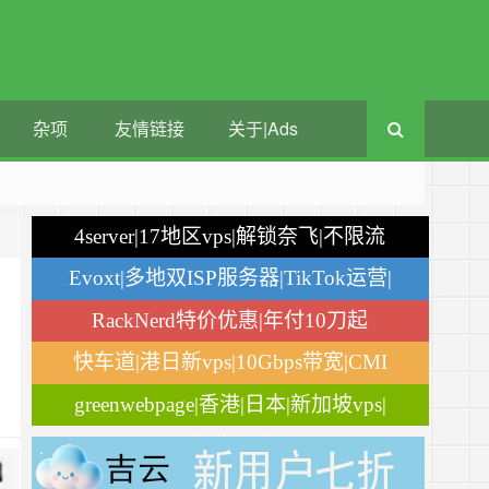
杂项
友情链接
关于|Ads
4server|17地区vps|解锁奈飞|不限流
量
Evoxt|多地双ISP服务器|TikTok运营|
月付$2.84
RackNerd特价优惠|年付10刀起
快车道|港日新vps|10Gbps带宽|CMI
greenwebpage|香港|日本|新加坡vps|
移动直连