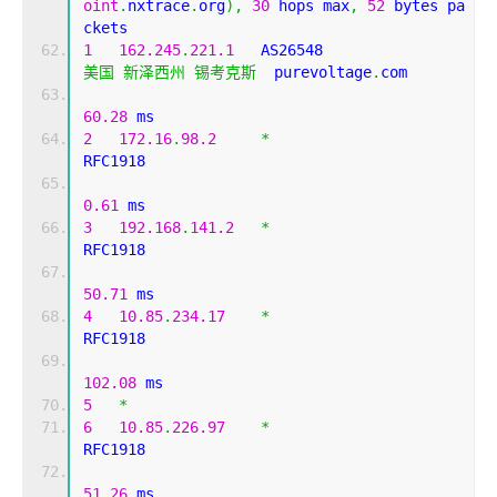
oint
.
nxtrace
.
org
),
30
 hops max
,
52
 bytes pa
ckets
1
162.245
.
221.1
   AS26548                   
美国
新泽西州
锡考克斯
  purevoltage
.
com 
60.28
 ms
2
172.16
.
98.2
*
RFC1918          
0.61
 ms
3
192.168
.
141.2
*
RFC1918          
50.71
 ms
4
10.85
.
234.17
*
RFC1918          
102.08
 ms
5
*
6
10.85
.
226.97
*
RFC1918          
51.26
 ms