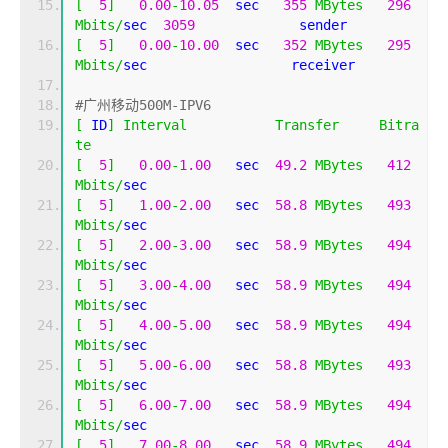
[
5
]
0.00
-
10.05
  sec   
355
MBytes
296
Mbits
/
sec  
3059
             sender
[
5
]
0.00
-
10.00
  sec   
352
MBytes
295
Mbits
/
sec                  receiver
#广州移动500M-IPV6
[
 ID
]
Interval
Transfer
Bitra
te
[
5
]
0.00
-
1.00
   sec  
49.2
MBytes
412
Mbits
/
sec                  
[
5
]
1.00
-
2.00
   sec  
58.8
MBytes
493
Mbits
/
sec                  
[
5
]
2.00
-
3.00
   sec  
58.9
MBytes
494
Mbits
/
sec                  
[
5
]
3.00
-
4.00
   sec  
58.9
MBytes
494
Mbits
/
sec                  
[
5
]
4.00
-
5.00
   sec  
58.9
MBytes
494
Mbits
/
sec                  
[
5
]
5.00
-
6.00
   sec  
58.8
MBytes
493
Mbits
/
sec                  
[
5
]
6.00
-
7.00
   sec  
58.9
MBytes
494
Mbits
/
sec                  
[
5
]
7.00
-
8.00
   sec  
58.9
MBytes
494