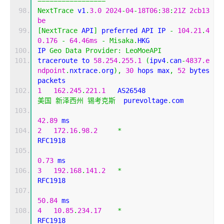
=================
NextTrace
 v1
.
3.0
2024
-
04
-
18T06
:
38
:
21Z
2cb13
be
[
NextTrace
 API
]
 preferred API IP 
-
104.21
.
4
0.176
-
64.46ms
-
Misaka
.
HKG
IP 
Geo
Data
Provider
:
LeoMoeAPI
traceroute to 
58.254
.
255.1
(
ipv4
.
can
-
4837.e
ndpoint
.
nxtrace
.
org
),
30
 hops max
,
52
 bytes 
packets
1
162.245
.
221.1
   AS26548                   
美国
新泽西州
锡考克斯
  purevoltage
.
com 
42.89
 ms
2
172.16
.
98.2
*
RFC1918          
0.73
 ms
3
192.168
.
141.2
*
RFC1918          
50.84
 ms
4
10.85
.
234.17
*
RFC1918          