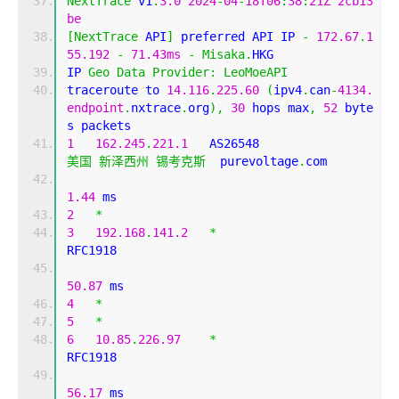
NextTrace
 v1
.
3.0
2024
-
04
-
18T06
:
38
:
21Z
2cb13
be
[
NextTrace
 API
]
 preferred API IP 
-
172.67
.
1
55.192
-
71.43ms
-
Misaka
.
HKG
IP 
Geo
Data
Provider
:
LeoMoeAPI
traceroute to 
14.116
.
225.60
(
ipv4
.
can
-
4134.
endpoint
.
nxtrace
.
org
),
30
 hops max
,
52
 byte
s packets
1
162.245
.
221.1
   AS26548                   
美国
新泽西州
锡考克斯
  purevoltage
.
com 
1.44
 ms
2
*
3
192.168
.
141.2
*
RFC1918          
50.87
 ms
4
*
5
*
6
10.85
.
226.97
*
RFC1918          
56.17
 ms