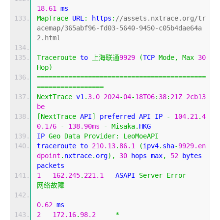
18.61
 ms
MapTrace
 URL
:
 https
:
//assets.nxtrace.org/tr
acemap/365abf96-fd03-5640-9450-c05b4dae64a
2.html
Traceroute
 to 
上海联通
9929
(
TCP 
Mode
,
Max
30
Hop
)
===========================================
=================
NextTrace
 v1
.
3.0
2024
-
04
-
18T06
:
38
:
21Z
2cb13
be
[
NextTrace
 API
]
 preferred API IP 
-
104.21
.
4
0.176
-
138.90ms
-
Misaka
.
HKG
IP 
Geo
Data
Provider
:
LeoMoeAPI
traceroute to 
210.13
.
86.1
(
ipv4
.
sha
-
9929.en
dpoint
.
nxtrace
.
org
),
30
 hops max
,
52
 bytes 
packets
1
162.245
.
221.1
   ASAPI 
Server
Error
网络故障
0.62
 ms
2
172.16
.
98.2
*