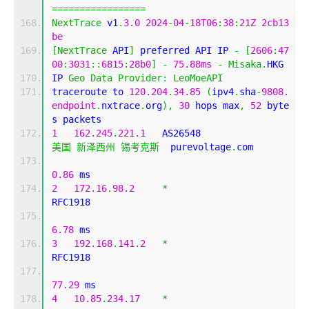
=================
NextTrace
 v1
.
3.0
2024
-
04
-
18T06
:
38
:
21Z
2cb13
be
[
NextTrace
 API
]
 preferred API IP 
-
[
2606
:
47
00
:
3031
::
6815
:
28b0
]
-
75.88ms
-
Misaka
.
HKG
IP 
Geo
Data
Provider
:
LeoMoeAPI
traceroute to 
120.204
.
34.85
(
ipv4
.
sha
-
9808.
endpoint
.
nxtrace
.
org
),
30
 hops max
,
52
 byte
s packets
1
162.245
.
221.1
   AS26548                   
美国
新泽西州
锡考克斯
  purevoltage
.
com 
0.86
 ms
2
172.16
.
98.2
*
RFC1918          
6.78
 ms
3
192.168
.
141.2
*
RFC1918          
77.29
 ms
4
10.85
.
234.17
*