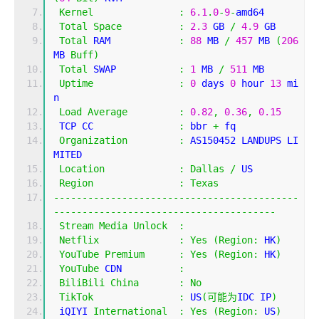
Kernel
:
6.1
.
0
-
9
-
amd64
Total
Space
:
2.3
 GB 
/
4.9
 GB 
Total
 RAM            
:
88
 MB 
/
457
 MB 
(
206
MB 
Buff
)
Total
 SWAP           
:
1
 MB 
/
511
 MB
Uptime
:
0
 days 
0
 hour 
13
 mi
n
Load
Average
:
0.82
,
0.36
,
0.15
 TCP CC               
:
 bbr 
+
 fq
Organization
:
 AS150452 LANDUPS LI
MITED
Location
:
Dallas
/
 US
Region
:
Texas
-------------------------------------------
---------------------------------------
Stream
Media
Unlock
:
Netflix
:
Yes
(
Region
:
 HK
)
YouTube
Premium
:
Yes
(
Region
:
 HK
)
YouTube
 CDN          
:
BiliBili
China
:
No
TikTok
:
 US
(可能为
IDC IP
)
 iQIYI 
International
:
Yes
(
Region
:
 US
)