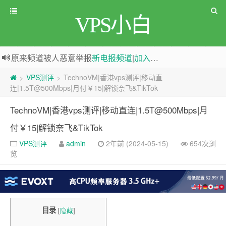
VPS小白
原来频道被人恶意举报
新电报频道
|
加入电报群
greenwebpage|香港|日本|新加坡|美国等多地vps测评|移动直连|1Gbps带宽|年付€29
VPS测评
TechnoVM|香港vps测评|移动直
>
>
连|1.5T@500Mbps|月付￥15|解锁奈飞&TikTok
TechnoVM|香港vps测评|移动直连|1.5T@500Mbps|月
付￥15|解锁奈飞&TikTok
VPS测评
admin
2年前 (2024-05-15)
654次浏
览
目录
[
隐藏
]