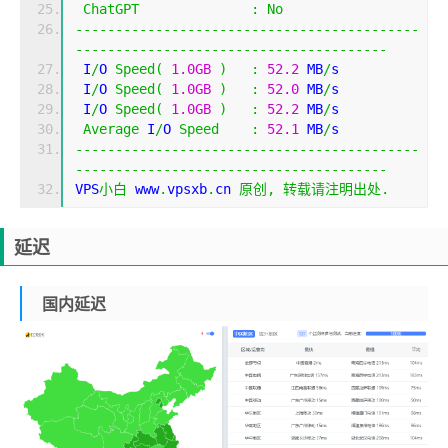
ChatGPT
:
No
-------------------------------------------
---------------------------------------
 I
/
O 
Speed
(
1.0GB
)
:
52.2
 MB
/
s
 I
/
O 
Speed
(
1.0GB
)
:
52.0
 MB
/
s
 I
/
O 
Speed
(
1.0GB
)
:
52.2
 MB
/
s
Average
 I
/
O 
Speed
:
52.1
 MB
/
s
-------------------------------------------
---------------------------------------
VPS
小白
 www
.
vpsxb
.
cn 
原创,
转载请注明出处.
延迟
国内延迟