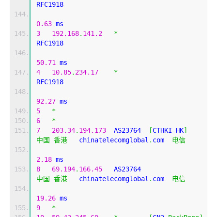
RFC1918          
0.63
 ms
3
192.168
.
141.2
*
RFC1918          
50.71
 ms
4
10.85
.
234.17
*
RFC1918          
92.27
 ms
5
*
6
*
7
203.34
.
194.173
  AS23764  
[
CTHKI
-
HK
]
中国
香港
   chinatelecomglobal
.
com  
电信
2.18
 ms
8
69.194
.
166.45
   AS23764                   
中国
香港
   chinatelecomglobal
.
com  
电信
19.26
 ms
9
*