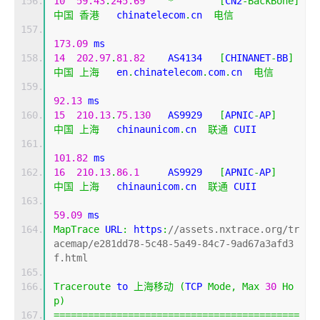
10
59.43
.
245.69
*
[
CN2
-
BackBone
]
中国
香港
   chinatelecom
.
cn  
电信
173.09
 ms
14
202.97
.
81.82
    AS4134   
[
CHINANET
-
BB
]
中国
上海
   en
.
chinatelecom
.
com
.
cn  
电信
92.13
 ms
15
210.13
.
75.130
   AS9929   
[
APNIC
-
AP
]
中国
上海
   chinaunicom
.
cn  
联通
 CUII
101.82
 ms
16
210.13
.
86.1
     AS9929   
[
APNIC
-
AP
]
中国
上海
   chinaunicom
.
cn  
联通
 CUII
59.09
 ms
MapTrace
 URL
:
 https
:
//assets.nxtrace.org/tr
acemap/e281dd78-5c48-5a49-84c7-9ad67a3afd3
f.html
Traceroute
 to 
上海移动
(
TCP 
Mode
,
Max
30
Ho
p
)
===========================================