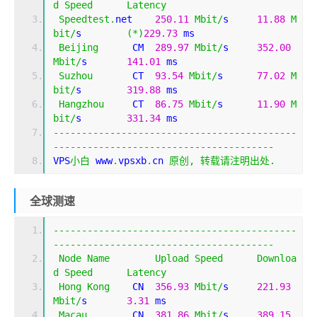
d
Speed
Latency
Speedtest
.
net    
250.11
Mbit
/
s     
11.88
M
bit
/
s        
(*)
229.73
 ms                    
Beijing
      CM  
289.97
Mbit
/
s     
352.00
Mbit
/
s       
141.01
 ms                       
Suzhou
       CT  
93.54
Mbit
/
s      
77.02
M
bit
/
s        
319.88
 ms                       
Hangzhou
     CT  
86.75
Mbit
/
s      
11.90
M
bit
/
s        
331.34
 ms                       
-------------------------------------------
---------------------------------------
VPS
小白
 www
.
vpsxb
.
cn 
原创,
转载请注明出处.
全球测速
-------------------------------------------
---------------------------------------
Node
Name
Upload
Speed
Downloa
d
Speed
Latency
Hong
Kong
    CN  
356.93
Mbit
/
s     
221.93
Mbit
/
s       
3.31
 ms                         
Macau
        CN  
381.86
Mbit
/
s     
389.15