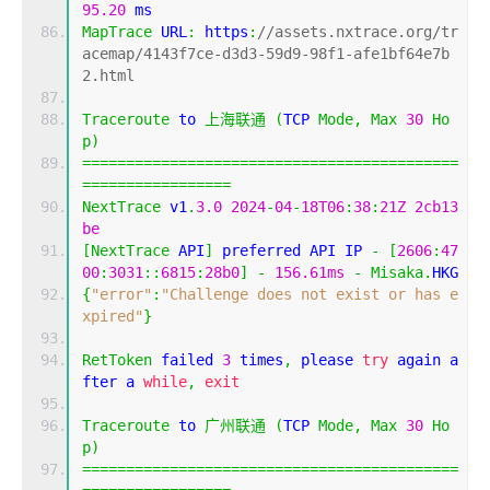
95.20
 ms
MapTrace
 URL
:
 https
:
//assets.nxtrace.org/tr
acemap/4143f7ce-d3d3-59d9-98f1-afe1bf64e7b
2.html
Traceroute
 to 
上海联通
(
TCP 
Mode
,
Max
30
Ho
p
)
===========================================
=================
NextTrace
 v1
.
3.0
2024
-
04
-
18T06
:
38
:
21Z
2cb13
be
[
NextTrace
 API
]
 preferred API IP 
-
[
2606
:
47
00
:
3031
::
6815
:
28b0
]
-
156.61ms
-
Misaka
.
HKG
{
"error"
:
"Challenge does not exist or has e
xpired"
}
RetToken
 failed 
3
 times
,
 please 
try
 again a
fter a 
while
,
exit
Traceroute
 to 
广州联通
(
TCP 
Mode
,
Max
30
Ho
p
)
===========================================