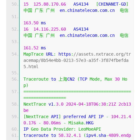
15
125.88
.
170.66
   AS4134   
[
CHINANET
-
GD
]
中国
广东
广州
  en
.
chinatelecom
.
com
.
cn  
电信
163.50
 ms
16
14.116
.
225.60
   AS4134                    
中国
广东
广州
  en
.
chinatelecom
.
com
.
cn  
电信
161.52
 ms
MapTrace
 URL
:
 https
:
//assets.nxtrace.org/tr
acemap/8b54e4bb-0213-57e3-a35f-3f874fbefda
5.html
Traceroute
 to 
上海
CN2 
(
TCP 
Mode
,
Max
30
Ho
p
)
===========================================
=================
NextTrace
 v1
.
3.0
2024
-
04
-
18T06
:
38
:
21Z
2cb13
be
[
NextTrace
 API
]
 preferred API IP 
-
104.21
.
4
0.176
-
80.06ms
-
Misaka
.
HKG
IP 
Geo
Data
Provider
:
LeoMoeAPI
traceroute to 
58.32
.
4.1
(
ipv4
.
sha
-
4809.endp