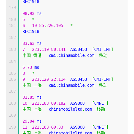
RFC1918          
98.93
 ms
5
*
6
10.85
.
226.105
*
RFC1918          
83.63
 ms
7
223.119
.
80.141
  AS58453  
[
CMI
-
INT
]
中国
香港
   cmi
.
chinamobile
.
com  
移动
5.73
 ms
8
*
9
223.120
.
22.114
  AS58453  
[
CMI
-
INT
]
中国
上海
   cmi
.
chinamobile
.
com  
移动
31.85
 ms
10
221.183
.
89.182
  AS9808   
[
CMNET
]
中国
上海
   chinamobileltd
.
com  
移动
29.04
 ms
11
221.183
.
89.33
   AS9808   
[
CMNET
]
中国
上海
   chinamobileltd
.
com  
移动