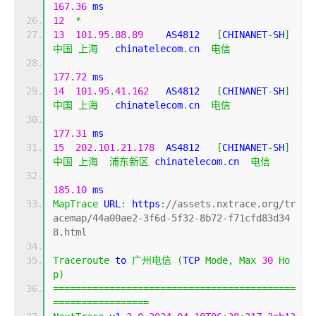
167.36
 ms
12
*
13
101.95
.
88.89
    AS4812   
[
CHINANET
-
SH
]
中国
上海
   chinatelecom
.
cn  
电信
177.72
 ms
14
101.95
.
41.162
   AS4812   
[
CHINANET
-
SH
]
中国
上海
   chinatelecom
.
cn  
电信
177.31
 ms
15
202.101
.
21.178
  AS4812   
[
CHINANET
-
SH
]
中国
上海
浦东新区
 chinatelecom
.
cn  
电信
185.10
 ms
MapTrace
 URL
:
 https
:
//assets.nxtrace.org/tr
acemap/44a00ae2-3f6d-5f32-8b72-f71cfd83d34
8.html
Traceroute
 to 
广州电信
(
TCP 
Mode
,
Max
30
Ho
p
)
===========================================
=================