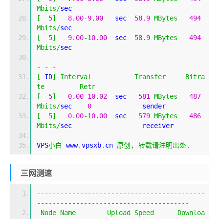
Mbits
/
sec                  
[
5
]
8.00
-
9.00
   sec  
58.9
MBytes
494
Mbits
/
sec                  
[
5
]
9.00
-
10.00
  sec  
58.9
MBytes
494
Mbits
/
sec                  
-
-
-
-
-
-
-
-
-
-
-
-
-
-
-
-
-
-
-
-
-
-
-
-
-
[
 ID
]
Interval
Transfer
Bitra
te
Retr
[
5
]
0.00
-
10.02
  sec   
581
MBytes
487
Mbits
/
sec    
0
             sender
[
5
]
0.00
-
10.00
  sec   
579
MBytes
486
Mbits
/
sec                  receiver
VPS
小白
 www
.
vpsxb
.
cn 
原创,
转载请注明出处.
三网测速
-------------------------------------------
---------------------------------------
Node
Name
Upload
Speed
Downloa