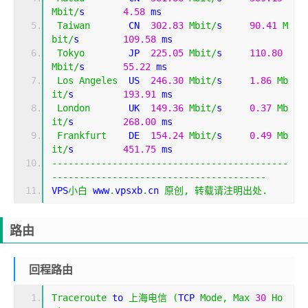
Mbit
/
s       
4.58
 ms                         
Taiwan
       CN  
302.83
Mbit
/
s     
90.41
M
bit
/
s        
109.58
 ms                       
Tokyo
        JP  
225.05
Mbit
/
s     
110.80
Mbit
/
s       
55.22
 ms                        
Los
Angeles
  US  
246.30
Mbit
/
s     
1.86
Mb
it
/
s         
193.91
 ms                       
London
       UK  
149.36
Mbit
/
s     
0.37
Mb
it
/
s         
268.00
 ms                       
Frankfurt
    DE  
154.24
Mbit
/
s     
0.49
Mb
it
/
s         
451.75
 ms                       
-------------------------------------------
---------------------------------------
VPS
小白
 www
.
vpsxb
.
cn 
原创,
转载请注明出处.
路由
回程路由
Traceroute
 to 
上海电信
(
TCP 
Mode
,
Max
30
Ho