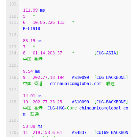
111.99
 ms
5
*
6
10.85
.
226.113
*
RFC1918          
86.19
 ms
7
*
8
61.14
.
203.37
*
[
CUG
-
ASIA
]
中国
香港
9.54
 ms
9
202.77
.
18.194
   AS10099  
[
CUG
-
BACKBONE
]
中国
香港
   chinaunicomglobal
.
com  
联通
14.01
 ms
10
202.77
.
23.25
    AS10099  
[
CUG
-
BACKBONE
]
中国
香港
  CUG
-
HKG
-
Core
 chinaunicomglobal
.
co
m  
联通
58.89
 ms
11
219.158
.
6.61
    AS4837   
[
CU169
-
BACKBON