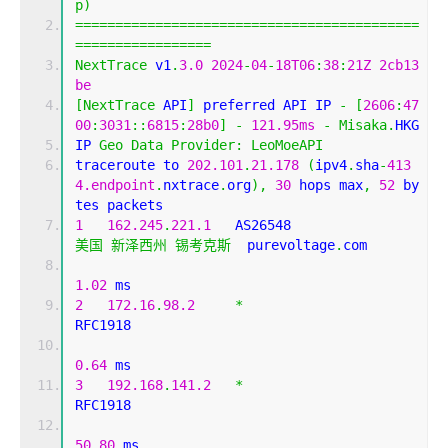
p
)
===========================================
=================
NextTrace
 v1
.
3.0
2024
-
04
-
18T06
:
38
:
21Z
2cb13
be
[
NextTrace
 API
]
 preferred API IP 
-
[
2606
:
47
00
:
3031
::
6815
:
28b0
]
-
121.95ms
-
Misaka
.
HKG
IP 
Geo
Data
Provider
:
LeoMoeAPI
traceroute to 
202.101
.
21.178
(
ipv4
.
sha
-
413
4.endpoint
.
nxtrace
.
org
),
30
 hops max
,
52
 by
tes packets
1
162.245
.
221.1
   AS26548                   
美国
新泽西州
锡考克斯
  purevoltage
.
com 
1.02
 ms
2
172.16
.
98.2
*
RFC1918          
0.64
 ms
3
192.168
.
141.2
*
RFC1918          
50.80
 ms