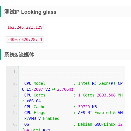
测试IP Looking glass
162.245.221.129
2400:c620:28::1
系统&流媒体
-------------------------------------------
---------------------------------------
 CPU 
Model
:
Intel
(
R
)
Xeon
(
R
)
 CP
U E5
-
2697
 v2 
@
2.70GHz
 CPU 
Cores
:
1
Cores
2693.508
MH
z
 x86_64
 CPU 
Cache
:
30720
 KB 
 CPU 
Flags
:
 AES
-
NI 
Enabled
&
 VM
-
x
/
AMD
-
V 
Enabled
 OS                   
:
Debian
 GNU
/
Linux
12
(
64
Bit
)
 KVM