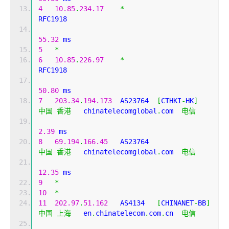
4
10.85
.
234.17
*
RFC1918          
55.32
 ms
5
*
6
10.85
.
226.97
*
RFC1918          
50.80
 ms
7
203.34
.
194.173
  AS23764  
[
CTHKI
-
HK
]
中国
香港
   chinatelecomglobal
.
com  
电信
2.39
 ms
8
69.194
.
166.45
   AS23764                   
中国
香港
   chinatelecomglobal
.
com  
电信
12.35
 ms
9
*
10
*
11
202.97
.
51.162
   AS4134   
[
CHINANET
-
BB
]
中国
上海
   en
.
chinatelecom
.
com
.
cn  
电信