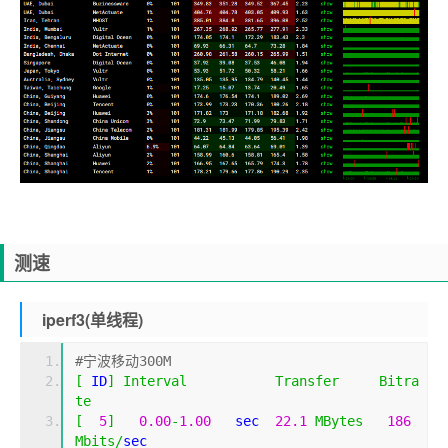
测速
iperf3(单线程)
#宁波移动300M
[
 ID
]
Interval
Transfer
Bitra
te
[
5
]
0.00
-
1.00
   sec  
22.1
MBytes
186
Mbits
/
sec                  