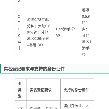
G
香港
C
0.5港
港澳0.78港币/
T
币/
分钟；大陆0.3
H
0.39港币/分
条；
9/分钟；其他
K
钟
其他
地区0.39/分钟
蓝
地区1
+香港IDD
卡
港币/
条
实名登记要求与支持的身份证件
卡
类
实名登记要求
支持的身份证件
型
澳门身份证、大
CT
插卡后，拨打*12