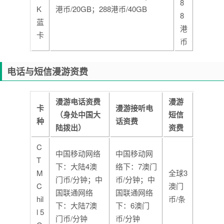
8
K
港币/20GB；288港币/40GB
8
蓝
港
卡
币
电话与短信漫游资费
漫游电话资费
漫游
卡
漫游接听电
（身处中国大
短信
种
话资费
陆拨出）
资费
C
中国移动网络
中国移动网
T
下：大陆4澳
络下：7澳门
M
全球3
门币/分钟；中
币/分钟；中
C
澳门
国联通网络
国联通网络
hil
币/条
下：大陆7澳
下：6澳门
l 5
门币/分钟
币/分钟