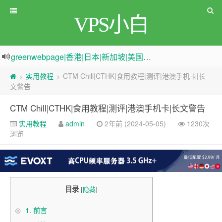
VPS小白
greenwebpage|香港|日本|新加坡|美国等多地vps测评|移动直连|1Gbps带宽|年付€29
原来频道被人恶意举报
新电报频道
|
加入电报群
实用教程
CTM Chill|CTHK|食用教程|测评|港澳手机卡|长
>
>
文警告
CTM Chill|CTHK|食用教程|测评|港澳手机卡|长文警告
实用教程
admin
2年前 (2024-05-05)
1230次
浏览
目录
[
隐藏
]
1.
前言