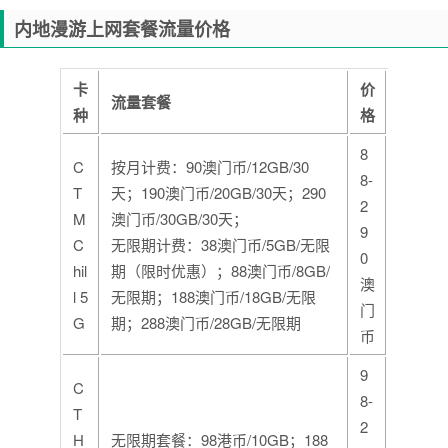
内地漫游上网套餐流量价格
卡
价
流量套餐
种
格
8
C
按月计费：90澳门币/12GB/30
8-
T
天；190澳门币/20GB/30天；290
2
M
澳门币/30GB/30天；
9
C
无限期计费：38澳门币/5GB/无限
0
hil
期（限时优惠）；88澳门币/8GB/
澳
l 5
无限期；188澳门币/18GB/无限
门
G
期；288澳门币/28GB/无限期
币
9
C
8-
T
2
H
无限期套餐：98港币/10GB；188