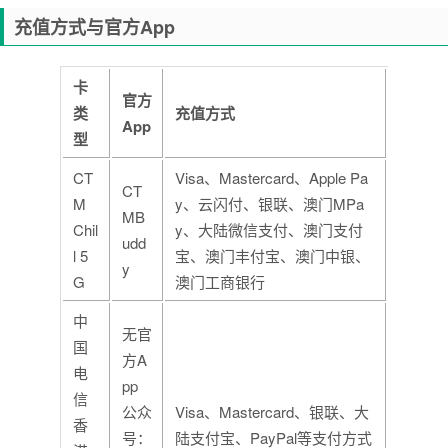
充值方式与官方App
卡
官方
类
充值方式
App
型
CT
Visa、Mastercard、Apple Pa
CT
M
y、云闪付、银联、澳门MPa
MB
Chil
y、大陆微信支付、澳门支付
udd
l 5
宝、澳门丰付宝、澳门中银、
y
G
澳门工商银行
中
无官
国
方A
电
pp
信
公众
Visa、Mastercard、银联、大
香
号：
陆支付宝、PayPal等支付方式