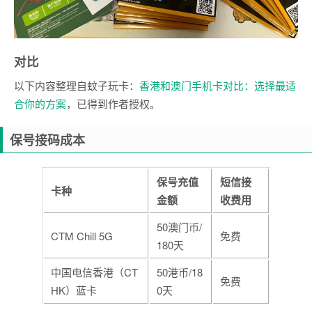
对比
以下内容整理自蚊子玩卡：
香港和澳门手机卡对比：选择最适
合你的方案
，已得到作者授权。
保号接码成本
保号充值
短信接
卡种
金额
收费用
50澳门币/
CTM Chill 5G
免费
180天
中国电信香港（CT
50港币/18
免费
HK）蓝卡
0天