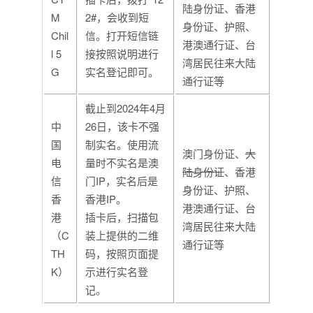
陆身份证、香港
M
2#，会收到短
身份证、护照、
Chil
信。打开短信链
港澳通行证、台
l 5
接按照说明进行
湾居民往来大陆
G
实名登记即可。
通行证等
截止到2024年4月
中
26日，该卡不强
国
制实名。使用流
澳门身份证、
大
电
量时不实名是澳
陆身份证
、香港
信
门IP，实名后是
身份证、护照、
香
香港IP。
港澳通行证、台
港
插卡后，扫描包
湾居民往来大陆
（C
装上提供的二维
通行证等
TH
码，按照页面提
K）
示进行实名登
记。