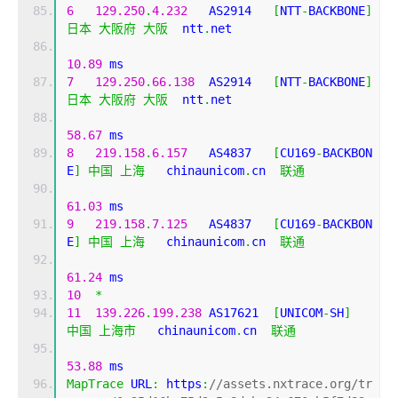
6
129.250
.
4.232
   AS2914   
[
NTT
-
BACKBONE
]
日本
大阪府
大阪
  ntt
.
net 
10.89
 ms
7
129.250
.
66.138
  AS2914   
[
NTT
-
BACKBONE
]
日本
大阪府
大阪
  ntt
.
net 
58.67
 ms
8
219.158
.
6.157
   AS4837   
[
CU169
-
BACKBON
E
]
中国
上海
   chinaunicom
.
cn  
联通
61.03
 ms
9
219.158
.
7.125
   AS4837   
[
CU169
-
BACKBON
E
]
中国
上海
   chinaunicom
.
cn  
联通
61.24
 ms
10
*
11
139.226
.
199.238
 AS17621  
[
UNICOM
-
SH
]
中国
上海市
   chinaunicom
.
cn  
联通
53.88
 ms
MapTrace
 URL
:
 https
:
//assets.nxtrace.org/tr