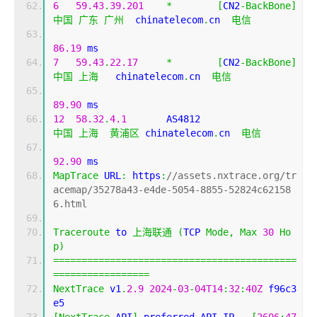
6
59.43
.
39.201
*
[
CN2
-
BackBone
]
中国
广东
广州
  chinatelecom
.
cn  
电信
86.19
 ms
7
59.43
.
22.17
*
[
CN2
-
BackBone
]
中国
上海
   chinatelecom
.
cn  
电信
89.90
 ms
12
58.32
.
4.1
       AS4812                    
中国
上海
黄浦区
 chinatelecom
.
cn  
电信
92.90
 ms
MapTrace
 URL
:
 https
:
//assets.nxtrace.org/tr
acemap/35278a43-e4de-5054-8855-52824c62158
6.html
Traceroute
 to 
上海联通
(
TCP 
Mode
,
Max
30
Ho
p
)
===========================================
=================
NextTrace
 v1
.
2.9
2024
-
03
-
04T14
:
32
:
40Z
 f96c3
e5
[
NextTrace
 API
]
 preferred API IP 
-
[
2606
:
47