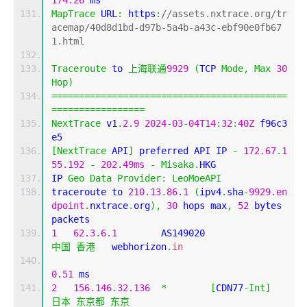
MapTrace
 URL
:
 https
:
//assets.nxtrace.org/tr
acemap/40d8d1bd-d97b-5a4b-a43c-ebf90e0fb67
1.html
Traceroute
 to 
上海联通
9929
(
TCP 
Mode
,
Max
30
Hop
)
===========================================
=================
NextTrace
 v1
.
2.9
2024
-
03
-
04T14
:
32
:
40Z
 f96c3
e5
[
NextTrace
 API
]
 preferred API IP 
-
172.67
.
1
55.192
-
202.49ms
-
Misaka
.
HKG
IP 
Geo
Data
Provider
:
LeoMoeAPI
traceroute to 
210.13
.
86.1
(
ipv4
.
sha
-
9929.en
dpoint
.
nxtrace
.
org
),
30
 hops max
,
52
 bytes 
packets
1
62.3
.
6.1
        AS149020                  
中国
香港
   webhorizon
.
in
0.51
 ms
2
156.146
.
32.136
*
[
CDN77
-
Int
]
日本
东京都
东京