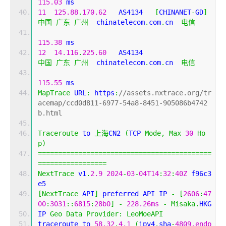
115.03
 ms
11
125.88
.
170.62
   AS4134   
[
CHINANET
-
GD
]
中国
广东
广州
  chinatelecom
.
com
.
cn  
电信
115.38
 ms
12
14.116
.
225.60
   AS4134                    
中国
广东
广州
  chinatelecom
.
com
.
cn  
电信
115.55
 ms
MapTrace
 URL
:
 https
:
//assets.nxtrace.org/tr
acemap/ccd0d811-6977-54a8-8451-905086b4742
b.html
Traceroute
 to 
上海
CN2 
(
TCP 
Mode
,
Max
30
Ho
p
)
===========================================
=================
NextTrace
 v1
.
2.9
2024
-
03
-
04T14
:
32
:
40Z
 f96c3
e5
[
NextTrace
 API
]
 preferred API IP 
-
[
2606
:
47
00
:
3031
::
6815
:
28b0
]
-
228.26ms
-
Misaka
.
HKG
IP 
Geo
Data
Provider
:
LeoMoeAPI
traceroute to 
58.32
.
4.1
(
ipv4
.
sha
-
4809.endp