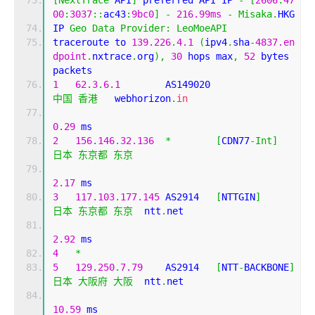
00
:
3037
::
ac43
:
9bc0
]
-
216.99ms
-
Misaka
.
HKG
IP 
Geo
Data
Provider
:
LeoMoeAPI
traceroute to 
139.226
.
4.1
(
ipv4
.
sha
-
4837.en
dpoint
.
nxtrace
.
org
),
30
 hops max
,
52
 bytes 
packets
1
62.3
.
6.1
        AS149020                  
中国
香港
   webhorizon
.
in
0.29
 ms
2
156.146
.
32.136
*
[
CDN77
-
Int
]
日本
东京都
东京
2.17
 ms
3
117.103
.
177.145
 AS2914   
[
NTTGIN
]
日本
东京都
东京
  ntt
.
net 
2.92
 ms
4
*
5
129.250
.
7.79
    AS2914   
[
NTT
-
BACKBONE
]
日本
大阪府
大阪
  ntt
.
net 
10.59
 ms