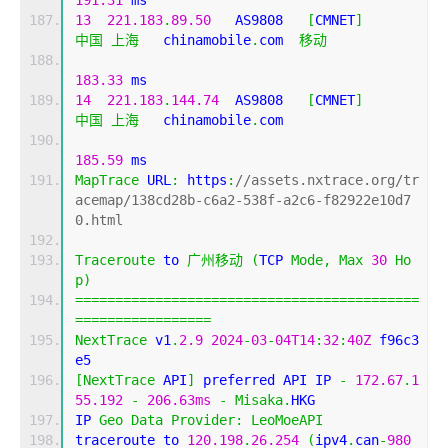
13
221.183
.
89.50
   AS9808   
[
CMNET
]
中国
上海
   chinamobile
.
com  
移动
183.33
 ms
14
221.183
.
144.74
  AS9808   
[
CMNET
]
中国
上海
   chinamobile
.
com 
185.59
 ms
MapTrace
 URL
:
 https
:
//assets.nxtrace.org/tr
acemap/138cd28b-c6a2-538f-a2c6-f82922e10d7
0.html
Traceroute
 to 
广州移动
(
TCP 
Mode
,
Max
30
Ho
p
)
===========================================
=================
NextTrace
 v1
.
2.9
2024
-
03
-
04T14
:
32
:
40Z
 f96c3
e5
[
NextTrace
 API
]
 preferred API IP 
-
172.67
.
1
55.192
-
206.63ms
-
Misaka
.
HKG
IP 
Geo
Data
Provider
:
LeoMoeAPI
traceroute to 
120.198
.
26.254
(
ipv4
.
can
-
980