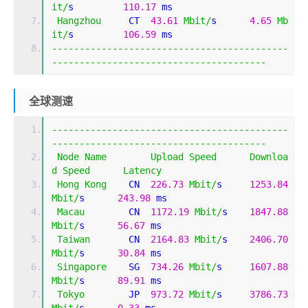
it
/
s         
110.17
 ms                       
Hangzhou
     CT  
43.61
Mbit
/
s      
4.65
Mb
it
/
s         
106.59
 ms                       
-------------------------------------------
---------------------------------------
全球测速
-------------------------------------------
---------------------------------------
Node
Name
Upload
Speed
Downloa
d
Speed
Latency
Hong
Kong
    CN  
226.73
Mbit
/
s     
1253.84
Mbit
/
s      
243.98
 ms                       
Macau
        CN  
1172.19
Mbit
/
s    
1847.88
Mbit
/
s      
56.67
 ms                        
Taiwan
       CN  
2164.83
Mbit
/
s    
2406.70
Mbit
/
s      
30.84
 ms                        
Singapore
    SG  
734.26
Mbit
/
s     
1607.88
Mbit
/
s      
89.91
 ms                        
Tokyo
        JP  
973.72
Mbit
/
s     
3786.73
Mbit
/
s      
0.33
 ms                         