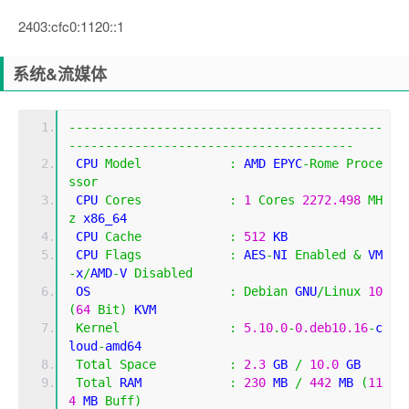
2403:cfc0:1120::1
系统&流媒体
-------------------------------------------
---------------------------------------
 CPU 
Model
:
 AMD EPYC
-
Rome
Proce
ssor
 CPU 
Cores
:
1
Cores
2272.498
MH
z
 x86_64
 CPU 
Cache
:
512
 KB 
 CPU 
Flags
:
 AES
-
NI 
Enabled
&
 VM
-
x
/
AMD
-
V 
Disabled
 OS                   
:
Debian
 GNU
/
Linux
10
(
64
Bit
)
 KVM
Kernel
:
5.10
.
0
-
0.deb10.16
-
c
loud
-
amd64
Total
Space
:
2.3
 GB 
/
10.0
 GB 
Total
 RAM            
:
230
 MB 
/
442
 MB 
(
11
4
 MB 
Buff
)