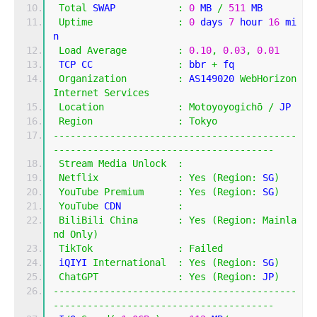
Total
 SWAP           
:
0
 MB 
/
511
 MB
Uptime
:
0
 days 
7
 hour 
16
 mi
n
Load
Average
:
0.10
,
0.03
,
0.01
 TCP CC               
:
 bbr 
+
 fq
Organization
:
 AS149020 
WebHorizon
Internet
Services
Location
:
Motoyoyogich
ō
/
 JP
Region
:
Tokyo
-------------------------------------------
---------------------------------------
Stream
Media
Unlock
:
Netflix
:
Yes
(
Region
:
 SG
)
YouTube
Premium
:
Yes
(
Region
:
 SG
)
YouTube
 CDN          
:
BiliBili
China
:
Yes
(
Region
:
Mainla
nd
Only
)
TikTok
:
Failed
 iQIYI 
International
:
Yes
(
Region
:
 SG
)
ChatGPT
:
Yes
(
Region
:
 JP
)
-------------------------------------------
---------------------------------------