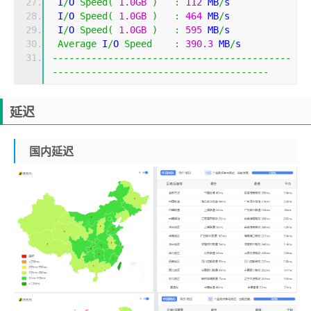
 I
/
O 
Speed
(
1.0GB
)
:
112
 MB
/
s
 I
/
O 
Speed
(
1.0GB
)
:
464
 MB
/
s
 I
/
O 
Speed
(
1.0GB
)
:
595
 MB
/
s
Average
 I
/
O 
Speed
:
390.3
 MB
/
s
-------------------------------------------
---------------------------------------
延迟
国内延迟