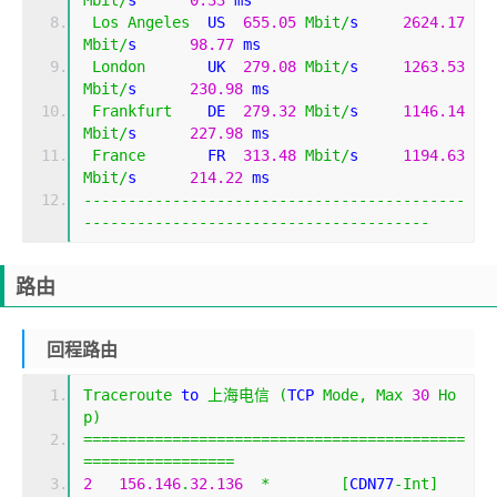
Los
Angeles
  US  
655.05
Mbit
/
s     
2624.17
Mbit
/
s      
98.77
 ms                        
London
       UK  
279.08
Mbit
/
s     
1263.53
Mbit
/
s      
230.98
 ms                       
Frankfurt
    DE  
279.32
Mbit
/
s     
1146.14
Mbit
/
s      
227.98
 ms                       
France
       FR  
313.48
Mbit
/
s     
1194.63
Mbit
/
s      
214.22
 ms                       
-------------------------------------------
---------------------------------------
路由
回程路由
Traceroute
 to 
上海电信
(
TCP 
Mode
,
Max
30
Ho
p
)
===========================================
=================
2
156.146
.
32.136
*
[
CDN77
-
Int
]