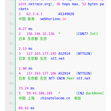
oint
.
nxtrace
.
org
),
30
 hops max
,
52
 bytes pa
ckets
1
62.3
.
6.1
        AS149020                  
中国
香港
   webhorizon
.
in
0.27
 ms
2
156.146
.
32.136
*
[
CDN77
-
Int
]
日本
东京都
东京
2.13
 ms
3
117.103
.
177.145
 AS2914   
[
NTTGIN
]
日本
东京都
东京
  ntt
.
net 
2.98
 ms
4
117.103
.
177.106
 AS2914   
[
NTTGIN
]
日本
东京都
东京
 NTT
-
CNCN
-
Peer
 ntt
.
net 
73.24
 ms
5
59.43
.
186.185
*
[
CN2
-
BackBone
]
中国
上海
   chinatelecom
.
cn  
电信
89.42
 ms