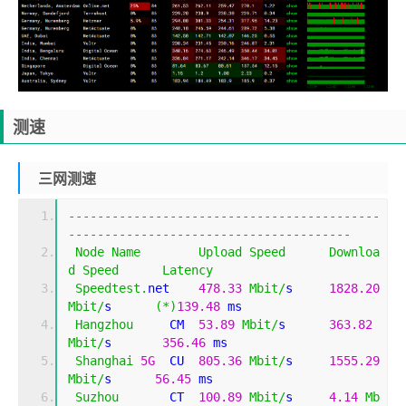
测速
三网测速
-------------------------------------------
---------------------------------------
Node
Name
Upload
Speed
Downloa
d
Speed
Latency
Speedtest
.
net    
478.33
Mbit
/
s     
1828.20
Mbit
/
s      
(*)
139.48
 ms                    
Hangzhou
     CM  
53.89
Mbit
/
s      
363.82
Mbit
/
s       
356.46
 ms                       
Shanghai
5G
  CU  
805.36
Mbit
/
s     
1555.29
Mbit
/
s      
56.45
 ms                        
Suzhou
       CT  
100.89
Mbit
/
s     
4.14
Mb