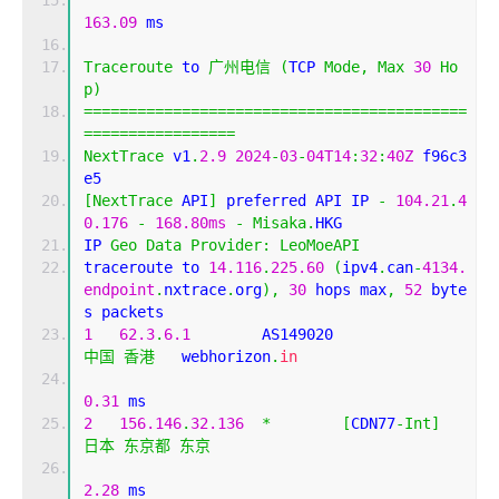
163.09
 ms
Traceroute
 to 
广州电信
(
TCP 
Mode
,
Max
30
Ho
p
)
===========================================
=================
NextTrace
 v1
.
2.9
2024
-
03
-
04T14
:
32
:
40Z
 f96c3
e5
[
NextTrace
 API
]
 preferred API IP 
-
104.21
.
4
0.176
-
168.80ms
-
Misaka
.
HKG
IP 
Geo
Data
Provider
:
LeoMoeAPI
traceroute to 
14.116
.
225.60
(
ipv4
.
can
-
4134.
endpoint
.
nxtrace
.
org
),
30
 hops max
,
52
 byte
s packets
1
62.3
.
6.1
        AS149020                  
中国
香港
   webhorizon
.
in
0.31
 ms
2
156.146
.
32.136
*
[
CDN77
-
Int
]
日本
东京都
东京
2.28
 ms