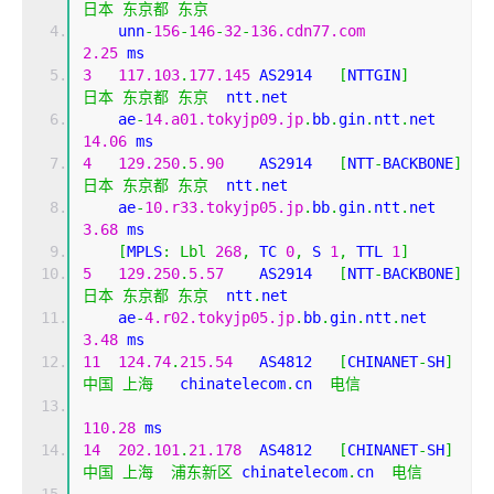
日本
东京都
东京
    unn
-
156
-
146
-
32
-
136.cdn77.com
2.25
 ms
3
117.103
.
177.145
 AS2914   
[
NTTGIN
]
日本
东京都
东京
  ntt
.
net 
    ae
-
14.a01.tokyjp09.jp
.
bb
.
gin
.
ntt
.
net      
14.06
 ms
4
129.250
.
5.90
    AS2914   
[
NTT
-
BACKBONE
]
日本
东京都
东京
  ntt
.
net 
    ae
-
10.r33.tokyjp05.jp
.
bb
.
gin
.
ntt
.
net      
3.68
 ms
[
MPLS
:
Lbl
268
,
 TC 
0
,
 S 
1
,
 TTL 
1
]
5
129.250
.
5.57
    AS2914   
[
NTT
-
BACKBONE
]
日本
东京都
东京
  ntt
.
net 
    ae
-
4.r02.tokyjp05.jp
.
bb
.
gin
.
ntt
.
net       
3.48
 ms
11
124.74
.
215.54
   AS4812   
[
CHINANET
-
SH
]
中国
上海
   chinatelecom
.
cn  
电信
110.28
 ms
14
202.101
.
21.178
  AS4812   
[
CHINANET
-
SH
]
中国
上海
浦东新区
 chinatelecom
.
cn  
电信