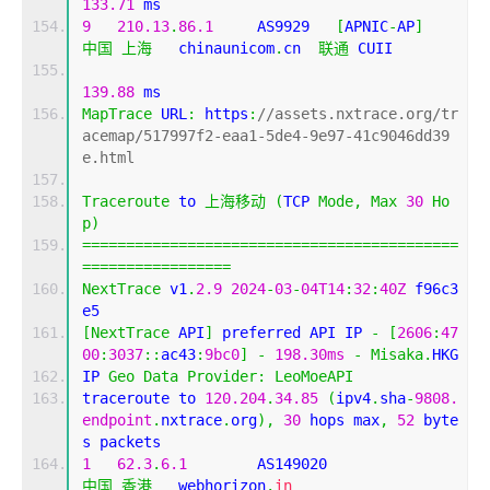
133.71
 ms
9
210.13
.
86.1
     AS9929   
[
APNIC
-
AP
]
中国
上海
   chinaunicom
.
cn  
联通
 CUII
139.88
 ms
MapTrace
 URL
:
 https
:
//assets.nxtrace.org/tr
acemap/517997f2-eaa1-5de4-9e97-41c9046dd39
e.html
Traceroute
 to 
上海移动
(
TCP 
Mode
,
Max
30
Ho
p
)
===========================================
=================
NextTrace
 v1
.
2.9
2024
-
03
-
04T14
:
32
:
40Z
 f96c3
e5
[
NextTrace
 API
]
 preferred API IP 
-
[
2606
:
47
00
:
3037
::
ac43
:
9bc0
]
-
198.30ms
-
Misaka
.
HKG
IP 
Geo
Data
Provider
:
LeoMoeAPI
traceroute to 
120.204
.
34.85
(
ipv4
.
sha
-
9808.
endpoint
.
nxtrace
.
org
),
30
 hops max
,
52
 byte
s packets
1
62.3
.
6.1
        AS149020                  
中国
香港
   webhorizon
.
in