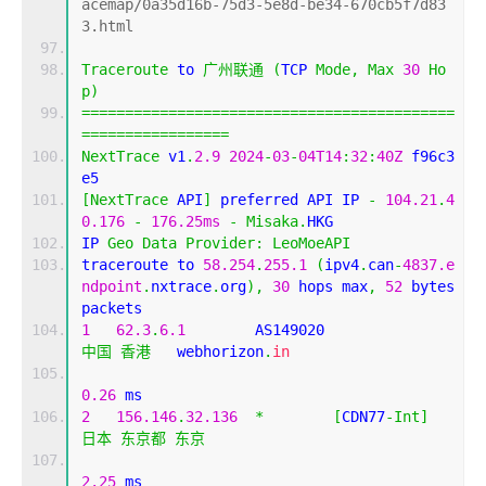
acemap/0a35d16b-75d3-5e8d-be34-670cb5f7d83
3.html
Traceroute
 to 
广州联通
(
TCP 
Mode
,
Max
30
Ho
p
)
===========================================
=================
NextTrace
 v1
.
2.9
2024
-
03
-
04T14
:
32
:
40Z
 f96c3
e5
[
NextTrace
 API
]
 preferred API IP 
-
104.21
.
4
0.176
-
176.25ms
-
Misaka
.
HKG
IP 
Geo
Data
Provider
:
LeoMoeAPI
traceroute to 
58.254
.
255.1
(
ipv4
.
can
-
4837.e
ndpoint
.
nxtrace
.
org
),
30
 hops max
,
52
 bytes 
packets
1
62.3
.
6.1
        AS149020                  
中国
香港
   webhorizon
.
in
0.26
 ms
2
156.146
.
32.136
*
[
CDN77
-
Int
]
日本
东京都
东京
2.25
 ms