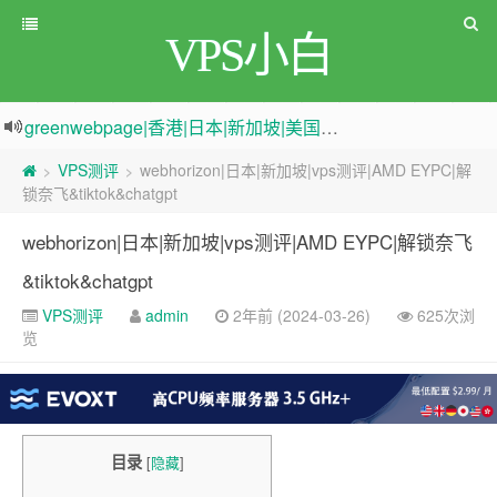
VPS小白
原来频道被人恶意举报
新电报频道
|
加入电报群
greenwebpage|香港|日本|新加坡|美国等多地vps测评|移动直连|1Gbps带宽|年付€29
VPS测评
webhorizon|日本|新加坡|vps测评|AMD EYPC|解
>
>
锁奈飞&tiktok&chatgpt
webhorizon|日本|新加坡|vps测评|AMD EYPC|解锁奈飞
&tiktok&chatgpt
VPS测评
admin
2年前 (2024-03-26)
625次浏
览
目录
[
隐藏
]