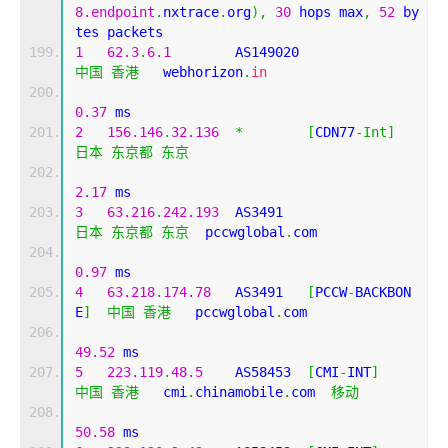
8.endpoint
.
nxtrace
.
org
),
30
 hops max
,
52
 by
tes packets
1
62.3
.
6.1
        AS149020                  
中国
香港
   webhorizon
.
in
0.37
 ms
2
156.146
.
32.136
*
[
CDN77
-
Int
]
日本
东京都
东京
2.17
 ms
3
63.216
.
242.193
  AS3491                    
日本
东京都
东京
  pccwglobal
.
com 
0.97
 ms
4
63.218
.
174.78
   AS3491   
[
PCCW
-
BACKBON
E
]
中国
香港
   pccwglobal
.
com 
49.52
 ms
5
223.119
.
48.5
    AS58453  
[
CMI
-
INT
]
中国
香港
   cmi
.
chinamobile
.
com  
移动
50.58
 ms