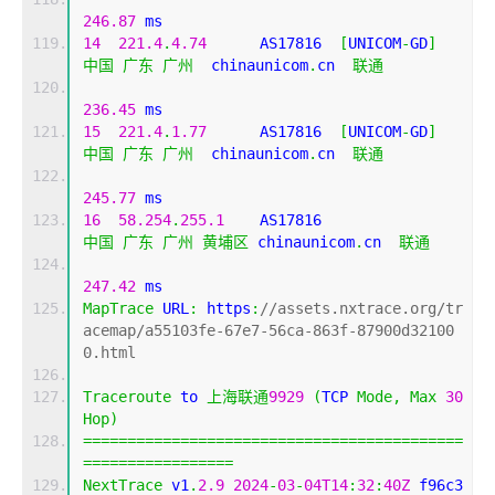
246.87
 ms
14
221.4
.
4.74
      AS17816  
[
UNICOM
-
GD
]
中国
广东
广州
  chinaunicom
.
cn  
联通
236.45
 ms
15
221.4
.
1.77
      AS17816  
[
UNICOM
-
GD
]
中国
广东
广州
  chinaunicom
.
cn  
联通
245.77
 ms
16
58.254
.
255.1
    AS17816                   
中国
广东
广州
黄埔区
 chinaunicom
.
cn  
联通
247.42
 ms
MapTrace
 URL
:
 https
:
//assets.nxtrace.org/tr
acemap/a55103fe-67e7-56ca-863f-87900d32100
0.html
Traceroute
 to 
上海联通
9929
(
TCP 
Mode
,
Max
30
Hop
)
===========================================
=================
NextTrace
 v1
.
2.9
2024
-
03
-
04T14
:
32
:
40Z
 f96c3