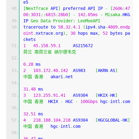
e5
[
NextTrace
 API
]
 preferred API IP 
-
[
2606
:
47
00
:
3031
::
6815
:
28b0
]
-
142.05ms
-
Misaka
.
HKG
IP 
Geo
Data
Provider
:
LeoMoeAPI
traceroute to 
58.32
.
4.1
(
ipv4
.
sha
-
4809.endp
oint
.
nxtrace
.
org
),
30
 hops max
,
52
 bytes pa
ckets
1
45.158
.
59.1
     AS215672                  
荷兰
南荷兰省
纳尔德韦克
0.28
 ms
2
103.172
.
40.142
  AS983    
[
AKRN
-
AS
]
中国
香港
   akari
.
net 
31.48
 ms
3
123.255
.
91.41
   AS9304   
[
HKIX
-
HK
]
中国
香港
  HKIX 
-
 HGC 
-
100Gbps
 hgc
-
intl
.
com 
32.51
 ms
4
218.188
.
104.218
 AS9304   
[
HGCGLOBAL
-
HK
]
中国
香港
   hgc
-
intl
.
com 
36.47
 ms