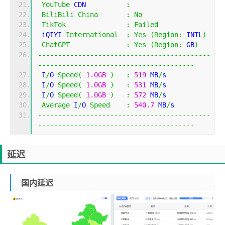
YouTube
 CDN          
:
BiliBili
China
:
No
TikTok
:
Failed
 iQIYI 
International
:
Yes
(
Region
:
 INTL
)
ChatGPT
:
Yes
(
Region
:
 GB
)
-------------------------------------------
---------------------------------------
 I
/
O 
Speed
(
1.0GB
)
:
519
 MB
/
s
 I
/
O 
Speed
(
1.0GB
)
:
531
 MB
/
s
 I
/
O 
Speed
(
1.0GB
)
:
572
 MB
/
s
Average
 I
/
O 
Speed
:
540.7
 MB
/
s
-------------------------------------------
---------------------------------------
延迟
国内延迟