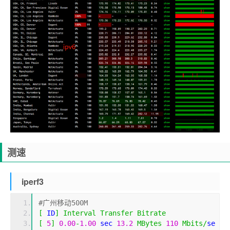
测速
iperf3
#广州移动500M
[
 ID
]
Interval
Transfer
Bitrate
[
5
]
0.00
-
1.00
 sec 
13.2
MBytes
110
Mbits
/
se