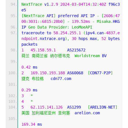
NextTrace
 v1
.
2.9
2024
-
03
-
04T14
:
32
:
40Z
 f96c3
e5
[
NextTrace
 API
]
 preferred API IP 
-
[
2606
:
47
00
:
3031
::
6815
:
28b0
]
-
139.52ms
-
Misaka
.
HKG
IP 
Geo
Data
Provider
:
LeoMoeAPI
traceroute to 
58.254
.
255.1
(
ipv4
.
can
-
4837.e
ndpoint
.
nxtrace
.
org
),
30
 hops max
,
52
 bytes 
packets
1
45.158
.
59.1
     AS215672                  
荷兰
南荷兰省
纳尔德韦克
Worldstream
 BV
0.42
 ms
2
169.150
.
193.188
 AS60068  
[
CDN77
-
P2P
]
捷克
布拉格
   cdn77
.
com 
0.29
 ms
3
*
4
*
5
62.115
.
141.126
  AS1299   
[
ARELION
-
NET
]
美国
加利福尼亚州
圣何塞
  arelion
.
com 
169.34
 ms