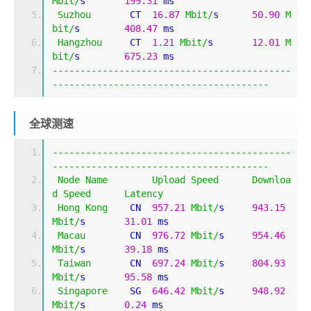
Mbit
/
s       
199.31
 ms                       
Suzhou
       CT  
16.87
Mbit
/
s      
50.90
M
bit
/
s        
408.47
 ms                       
Hangzhou
     CT  
1.21
Mbit
/
s       
12.01
M
bit
/
s        
675.23
 ms                       
-------------------------------------------
---------------------------------------
全球测速
-------------------------------------------
---------------------------------------
Node
Name
Upload
Speed
Downloa
d
Speed
Latency
Hong
Kong
    CN  
957.21
Mbit
/
s     
943.15
Mbit
/
s       
31.01
 ms                        
Macau
        CN  
976.72
Mbit
/
s     
954.46
Mbit
/
s       
39.18
 ms                        
Taiwan
       CN  
697.24
Mbit
/
s     
804.93
Mbit
/
s       
95.58
 ms                        
Singapore
    SG  
646.42
Mbit
/
s     
948.92
Mbit
/
s       
0.24
 ms                         