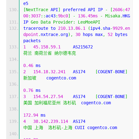
e5
[
NextTrace
 API
]
 preferred API IP 
-
[
2606
:
47
00
:
3037
::
ac43
:
9bc0
]
-
136.45ms
-
Misaka
.
HKG
IP 
Geo
Data
Provider
:
LeoMoeAPI
traceroute to 
210.13
.
86.1
(
ipv4
.
sha
-
9929.en
dpoint
.
nxtrace
.
org
),
30
 hops max
,
52
 bytes 
packets
1
45.158
.
59.1
     AS215672                  
荷兰
南荷兰省
纳尔德韦克
0.46
 ms
2
154.18
.
32.241
   AS174    
[
COGENT
-
BONE
]
新加坡
    cogentco
.
com 
0.76
 ms
3
154.54
.
27.54
    AS174    
[
COGENT
-
BONE
]
美国
加利福尼亚州
洛杉矶
  cogentco
.
com 
172.94
 ms
4
38.142
.
239.114
  AS174                     
中国
上海
洛杉矶-上海
 CUII cogentco
.
com 