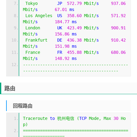
Tokyo
        JP  
572.79
Mbit
/
s     
937.06
Mbit
/
s       
67.01
 ms                        
Los
Angeles
  US  
358.60
Mbit
/
s     
571.92
Mbit
/
s       
184.77
 ms                       
London
       UK  
423.49
Mbit
/
s     
900.91
Mbit
/
s       
156.86
 ms                       
Frankfurt
    DE  
436.38
Mbit
/
s     
910.42
Mbit
/
s       
151.98
 ms                       
France
       FR  
455.88
Mbit
/
s     
680.06
Mbit
/
s       
148.92
 ms                       
-------------------------------------------
---------------------------------------
路由
回程路由
Traceroute
 to 
杭州电信
(
TCP 
Mode
,
Max
30
Ho
p
)
===========================================
=================