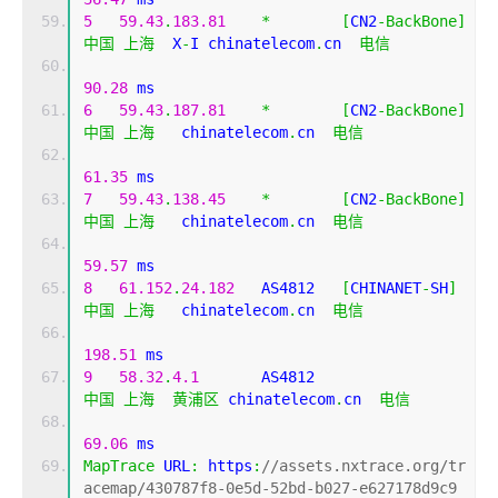
5
59.43
.
183.81
*
[
CN2
-
BackBone
]
中国
上海
  X
-
I chinatelecom
.
cn  
电信
90.28
 ms
6
59.43
.
187.81
*
[
CN2
-
BackBone
]
中国
上海
   chinatelecom
.
cn  
电信
61.35
 ms
7
59.43
.
138.45
*
[
CN2
-
BackBone
]
中国
上海
   chinatelecom
.
cn  
电信
59.57
 ms
8
61.152
.
24.182
   AS4812   
[
CHINANET
-
SH
]
中国
上海
   chinatelecom
.
cn  
电信
198.51
 ms
9
58.32
.
4.1
       AS4812                    
中国
上海
黄浦区
 chinatelecom
.
cn  
电信
69.06
 ms
MapTrace
 URL
:
 https
:
//assets.nxtrace.org/tr
acemap/430787f8-0e5d-52bd-b027-e627178d9c9