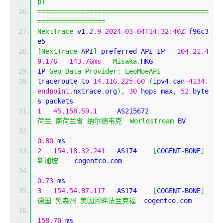
p
)
===========================================
=================
NextTrace
 v1
.
2.9
2024
-
03
-
04T14
:
32
:
40Z
 f96c3
e5
[
NextTrace
 API
]
 preferred API IP 
-
104.21
.
4
0.176
-
143.76ms
-
Misaka
.
HKG
IP 
Geo
Data
Provider
:
LeoMoeAPI
traceroute to 
14.116
.
225.60
(
ipv4
.
can
-
4134.
endpoint
.
nxtrace
.
org
),
30
 hops max
,
52
 byte
s packets
1
45.158
.
59.1
     AS215672                  
荷兰
南荷兰省
纳尔德韦克
Worldstream
 BV
0.80
 ms
2
154.18
.
32.241
   AS174    
[
COGENT
-
BONE
]
新加坡
    cogentco
.
com 
0.73
 ms
3
154.54
.
87.117
   AS174    
[
COGENT
-
BONE
]
德国
黑森州
美因河畔法兰克福
  cogentco
.
com 
158.70
 ms