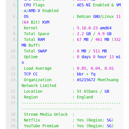
 CPU 
Flags
:
 AES
-
NI 
Enabled
&
 VM
-
x
/
AMD
-
V 
Enabled
 OS                   
:
Debian
 GNU
/
Linux
11
(
64
Bit
)
 KVM
Kernel
:
5.10
.
0
-
23
-
amd64
Total
Space
:
2.2
 GB 
/
4.9
 GB 
Total
 RAM            
:
67
 MB 
/
461
 MB 
(
332
MB 
Buff
)
Total
 SWAP           
:
0
 MB 
/
511
 MB
Uptime
:
0
 days 
0
 hour 
13
 mi
n
Load
Average
:
0.05
,
0.04
,
0.01
 TCP CC               
:
 bbr 
+
 fq
Organization
:
 AS215672 
MoeChuang
Network
Limited
Location
:
St
Albans
/
 GB
Region
:
England
-------------------------------------------
---------------------------------------
Stream
Media
Unlock
:
Netflix
:
Yes
(
Region
:
 SG
)
YouTube
Premium
:
Yes
(
Region
:
 SG
)