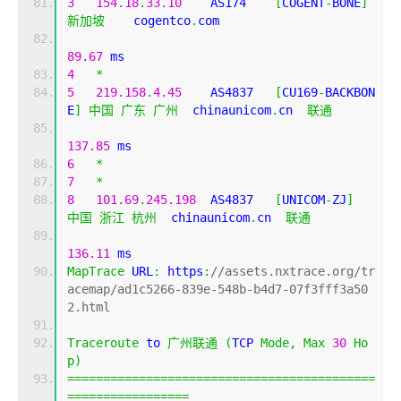
3
154.18
.
33.10
    AS174    
[
COGENT
-
BONE
]
新加坡
    cogentco
.
com 
89.67
 ms
4
*
5
219.158
.
4.45
    AS4837   
[
CU169
-
BACKBON
E
]
中国
广东
广州
  chinaunicom
.
cn  
联通
137.85
 ms
6
*
7
*
8
101.69
.
245.198
  AS4837   
[
UNICOM
-
ZJ
]
中国
浙江
杭州
  chinaunicom
.
cn  
联通
136.11
 ms
MapTrace
 URL
:
 https
:
//assets.nxtrace.org/tr
acemap/ad1c5266-839e-548b-b4d7-07f3fff3a50
2.html
Traceroute
 to 
广州联通
(
TCP 
Mode
,
Max
30
Ho
p
)
===========================================
=================