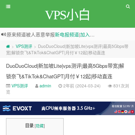
VPS小白
greenwebpage|香港|日本|新加坡|美国等多地vps测评|移动直连|1Gbps带宽|年付€29
原来频道被人恶意举报
新电报频道
|
加入电报群
VPS测评
DuoDuoCloud|新加坡Lite|vps测评|最高5Gbps带
>
>
宽|解锁奈飞&TikTok&ChatGPT|月付￥12起|移动直连
DuoDuoCloud|新加坡Lite|vps测评|最高5Gbps带宽|解
锁奈飞&TikTok&ChatGPT|月付￥12起|移动直连
VPS测评
admin
2年前 (2024-03-24)
831次浏
览
目录
[
隐藏
]