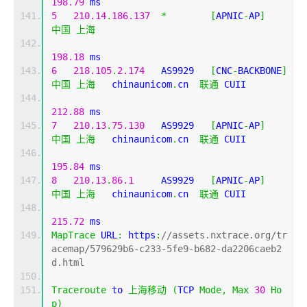
198.79
 ms
5
210.14
.
186.137
*
[
APNIC
-
AP
]
中国
上海
198.18
 ms
6
218.105
.
2.174
   AS9929   
[
CNC
-
BACKBONE
]
中国
上海
   chinaunicom
.
cn  
联通
 CUII
212.88
 ms
7
210.13
.
75.130
   AS9929   
[
APNIC
-
AP
]
中国
上海
   chinaunicom
.
cn  
联通
 CUII
195.84
 ms
8
210.13
.
86.1
     AS9929   
[
APNIC
-
AP
]
中国
上海
   chinaunicom
.
cn  
联通
 CUII
215.72
 ms
MapTrace
 URL
:
 https
:
//assets.nxtrace.org/tr
acemap/579629b6-c233-5fe9-b682-da2206caeb2
d.html
Traceroute
 to 
上海移动
(
TCP 
Mode
,
Max
30
Ho
p
)