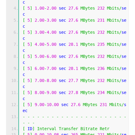
c 
[
5
]
1.00
-
2.00
 sec 
27.6
MBytes
232
Mbits
/
se
c 
[
5
]
2.00
-
3.00
 sec 
27.6
MBytes
231
Mbits
/
se
c 
[
5
]
3.00
-
4.00
 sec 
27.6
MBytes
232
Mbits
/
se
c 
[
5
]
4.00
-
5.00
 sec 
28.1
MBytes
235
Mbits
/
se
c 
[
5
]
5.00
-
6.00
 sec 
27.6
MBytes
232
Mbits
/
se
c 
[
5
]
6.00
-
7.00
 sec 
28.1
MBytes
236
Mbits
/
se
c 
[
5
]
7.00
-
8.00
 sec 
27.7
MBytes
232
Mbits
/
se
c 
[
5
]
8.00
-
9.00
 sec 
27.8
MBytes
234
Mbits
/
se
c 
[
5
]
9.00
-
10.00
 sec 
27.6
MBytes
231
Mbits
/
s
ec 
-
-
-
-
-
-
-
-
-
-
-
-
-
-
-
-
-
-
-
-
-
-
-
-
-
[
 ID
]
Interval
Transfer
Bitrate
Retr
[
5
]
0.00
-
10.08
 sec 
265
MBytes
221
Mbits
/
se