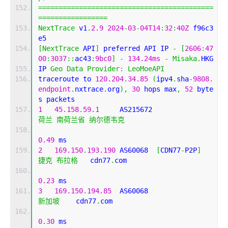
===========================================
=================
NextTrace
 v1
.
2.9
2024
-
03
-
04T14
:
32
:
40Z
 f96c3
e5
[
NextTrace
 API
]
 preferred API IP 
-
[
2606
:
47
00
:
3037
::
ac43
:
9bc0
]
-
134.24ms
-
Misaka
.
HKG
IP 
Geo
Data
Provider
:
LeoMoeAPI
traceroute to 
120.204
.
34.85
(
ipv4
.
sha
-
9808.
endpoint
.
nxtrace
.
org
),
30
 hops max
,
52
 byte
s packets
1
45.158
.
59.1
     AS215672                  
荷兰
南荷兰省
纳尔德韦克
0.49
 ms
2
169.150
.
193.190
 AS60068  
[
CDN77
-
P2P
]
捷克
布拉格
   cdn77
.
com 
0.23
 ms
3
169.150
.
194.85
  AS60068                   
新加坡
    cdn77
.
com 
0.30
 ms