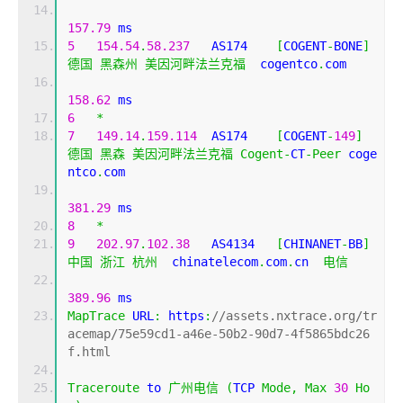
157.79
 ms
5
154.54
.
58.237
   AS174    
[
COGENT
-
BONE
]
德国
黑森州
美因河畔法兰克福
  cogentco
.
com 
158.62
 ms
6
*
7
149.14
.
159.114
  AS174    
[
COGENT
-
149
]
德国
黑森
美因河畔法兰克福
Cogent
-
CT
-
Peer
 coge
ntco
.
com 
381.29
 ms
8
*
9
202.97
.
102.38
   AS4134   
[
CHINANET
-
BB
]
中国
浙江
杭州
  chinatelecom
.
com
.
cn  
电信
389.96
 ms
MapTrace
 URL
:
 https
:
//assets.nxtrace.org/tr
acemap/75e59cd1-a46e-50b2-90d7-4f5865bdc26
f.html
Traceroute
 to 
广州电信
(
TCP 
Mode
,
Max
30
Ho