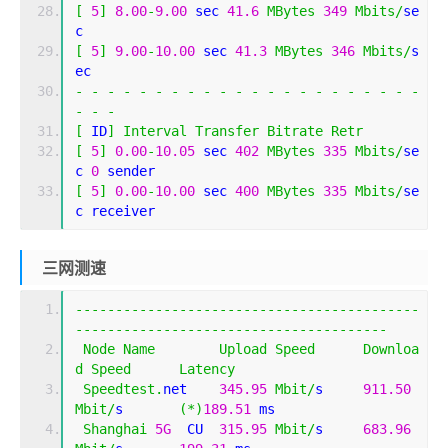
[
5
]
8.00
-
9.00
 sec 
41.6
MBytes
349
Mbits
/
se
c 
[
5
]
9.00
-
10.00
 sec 
41.3
MBytes
346
Mbits
/
s
ec 
-
-
-
-
-
-
-
-
-
-
-
-
-
-
-
-
-
-
-
-
-
-
-
-
-
[
 ID
]
Interval
Transfer
Bitrate
Retr
[
5
]
0.00
-
10.05
 sec 
402
MBytes
335
Mbits
/
se
c 
0
 sender
[
5
]
0.00
-
10.00
 sec 
400
MBytes
335
Mbits
/
se
c receiver
三网测速
-------------------------------------------
---------------------------------------
Node
Name
Upload
Speed
Downloa
d
Speed
Latency
Speedtest
.
net    
345.95
Mbit
/
s     
911.50
Mbit
/
s       
(*)
189.51
 ms                    
Shanghai
5G
  CU  
315.95
Mbit
/
s     
683.96