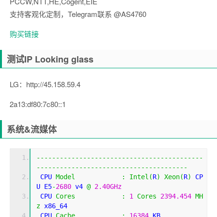
PCCW,NTT,HE,Cogent,EIE
支持客观化定制，Telegram联系 @AS4760
购买链接
测试IP Looking glass
LG：http://45.158.59.4
2a13:df80:7c80::1
系统&流媒体
-------------------------------------------
---------------------------------------
 CPU 
Model
:
Intel
(
R
)
Xeon
(
R
)
 CP
U E5
-
2680
 v4 
@
2.40GHz
 CPU 
Cores
:
1
Cores
2394.454
MH
z
 x86_64
 CPU 
Cache
:
16384
 KB 