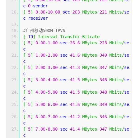
c 
0
 sender
[
5
]
0.00
-
10.00
 sec 
263
MBytes
221
Mbits
/
se
c receiver
#广州移动500M-IPV6
[
 ID
]
Interval
Transfer
Bitrate
[
5
]
0.00
-
1.00
 sec 
26.6
MBytes
223
Mbits
/
se
c 
[
5
]
1.00
-
2.00
 sec 
41.6
MBytes
349
Mbits
/
se
c 
[
5
]
2.00
-
3.00
 sec 
41.3
MBytes
347
Mbits
/
se
c 
[
5
]
3.00
-
4.00
 sec 
41.5
MBytes
348
Mbits
/
se
c 
[
5
]
4.00
-
5.00
 sec 
41.5
MBytes
348
Mbits
/
se
c 
[
5
]
5.00
-
6.00
 sec 
41.6
MBytes
349
Mbits
/
se
c 
[
5
]
6.00
-
7.00
 sec 
41.2
MBytes
346
Mbits
/
se
c 
[
5
]
7.00
-
8.00
 sec 
41.4
MBytes
347
Mbits
/
se
c 