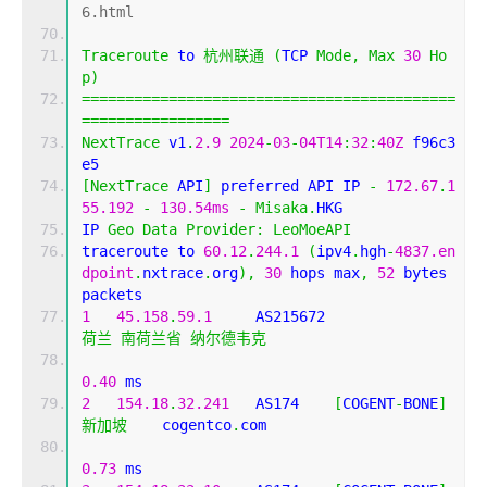
6.html
Traceroute
 to 
杭州联通
(
TCP 
Mode
,
Max
30
Ho
p
)
===========================================
=================
NextTrace
 v1
.
2.9
2024
-
03
-
04T14
:
32
:
40Z
 f96c3
e5
[
NextTrace
 API
]
 preferred API IP 
-
172.67
.
1
55.192
-
130.54ms
-
Misaka
.
HKG
IP 
Geo
Data
Provider
:
LeoMoeAPI
traceroute to 
60.12
.
244.1
(
ipv4
.
hgh
-
4837.en
dpoint
.
nxtrace
.
org
),
30
 hops max
,
52
 bytes 
packets
1
45.158
.
59.1
     AS215672                  
荷兰
南荷兰省
纳尔德韦克
0.40
 ms
2
154.18
.
32.241
   AS174    
[
COGENT
-
BONE
]
新加坡
    cogentco
.
com 
0.73
 ms