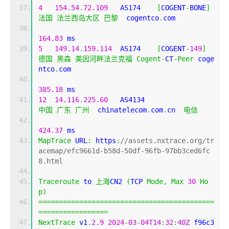
4
154.54
.
72.109
   AS174    
[
COGENT
-
BONE
]
法国
法兰西岛大区
巴黎
  cogentco
.
com 
164.83
 ms
5
149.14
.
159.114
  AS174    
[
COGENT
-
149
]
德国
黑森
美因河畔法兰克福
Cogent
-
CT
-
Peer
 coge
ntco
.
com 
385.18
 ms
12
14.116
.
225.60
   AS4134                    
中国
广东
广州
  chinatelecom
.
com
.
cn  
电信
424.37
 ms
MapTrace
 URL
:
 https
:
//assets.nxtrace.org/tr
acemap/efc9661d-b58d-50df-96fb-97bb3ced6fc
8.html
Traceroute
 to 
上海
CN2 
(
TCP 
Mode
,
Max
30
Ho
p
)
===========================================
=================
NextTrace
 v1
.
2.9
2024
-
03
-
04T14
:
32
:
40Z
 f96c3