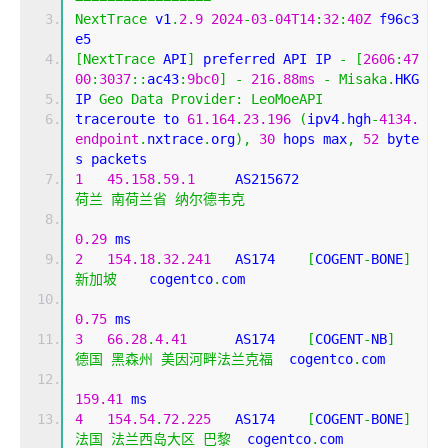
NextTrace
 v1
.
2.9
2024
-
03
-
04T14
:
32
:
40Z
 f96c3
e5
[
NextTrace
 API
]
 preferred API IP 
-
[
2606
:
47
00
:
3037
::
ac43
:
9bc0
]
-
216.88ms
-
Misaka
.
HKG
IP 
Geo
Data
Provider
:
LeoMoeAPI
traceroute to 
61.164
.
23.196
(
ipv4
.
hgh
-
4134.
endpoint
.
nxtrace
.
org
),
30
 hops max
,
52
 byte
s packets
1
45.158
.
59.1
     AS215672                  
荷兰
南荷兰省
纳尔德韦克
0.29
 ms
2
154.18
.
32.241
   AS174    
[
COGENT
-
BONE
]
新加坡
    cogentco
.
com 
0.75
 ms
3
66.28
.
4.41
      AS174    
[
COGENT
-
NB
]
德国
黑森州
美因河畔法兰克福
  cogentco
.
com 
159.41
 ms
4
154.54
.
72.225
   AS174    
[
COGENT
-
BONE
]
法国
法兰西岛大区
巴黎
  cogentco
.
com 