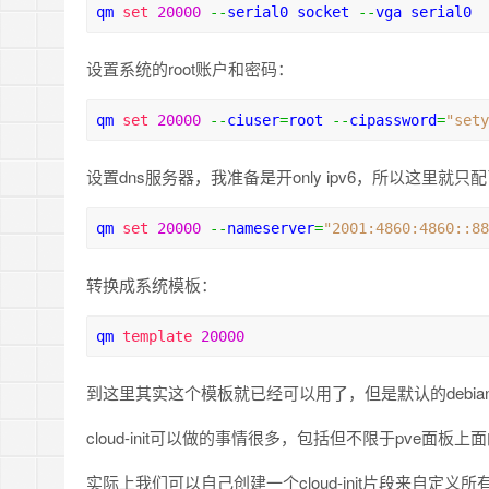
qm 
set
20000
--
serial0 socket 
--
vga serial0
设置系统的root账户和密码：
qm 
set
20000
--
ciuser
=
root 
--
cipassword
=
"sety
设置dns服务器，我准备是开only ipv6，所以这里就只配了
qm 
set
20000
--
nameserver
=
"2001:4860:4860::88
转换成系统模板：
qm 
template
20000
到这里其实这个模板就已经可以用了，但是默认的debian 
cloud-init可以做的事情很多，包括但不限于pve面板上
实际上我们可以自己创建一个cloud-init片段来自定义所有cl