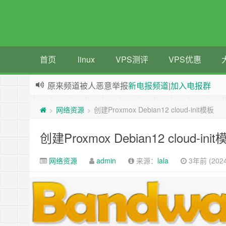
首页
linux
VPS测评
VPS优惠
原来频道被人恶意举报
新电报频道
|
加入电报群
greenwebpage|香港|日本|新加坡|美国等多地vps
网络资源
创建Proxmox Debian12 cloud-init模板
>
>
创建Proxmox Debian12 cloud-ini
网络资源
admin
来源：
lala
3年前 (2024