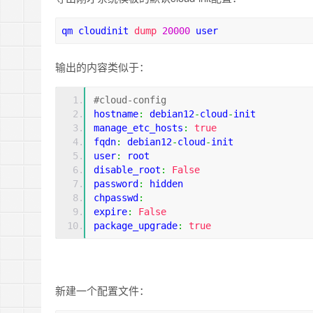
qm cloudinit 
dump
20000
 user
输出的内容类似于：
#cloud-config
hostname
:
 debian12
-
cloud
-
init
manage_etc_hosts
:
true
fqdn
:
 debian12
-
cloud
-
init
user
:
 root
disable_root
:
False
password
:
 hidden
chpasswd
:
expire
:
False
package_upgrade
:
true
新建一个配置文件：