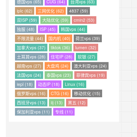
德国vps (65)
CUG (64)
台湾vps (63)
iplc (62)
三网优化 (62)
4837 (59)
双ISP (59)
大陆优化 (59)
cmin2 (53)
独服 (48)
ISP (45)
韩国vps (44)
不限流量 (44)
国内机 (40)
荷兰vps (39)
加拿大vps (37)
tiktok (36)
lumen (32)
土耳其vps (28)
住宅IP (28)
软银 (27)
越南vps (27)
大盘鸡 (24)
澳大利亚vps (24)
法国vps (24)
泰国vps (23)
菲律宾vps (19)
iepl (18)
动态IP (18)
Linux (16)
俄罗斯vps (16)
CTG (16)
移动优化 (15)
西班牙vps (13)
iij (13)
黑五 (12)
保加利亚vps (11)
专线 (11)