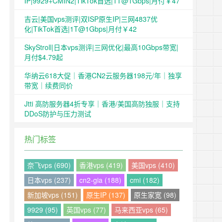
IP|9929+CMIN2|TikTok首选|1T@1Gbps|月付￥47
吉云|美国vps测评|双ISP原生IP|三网4837优
化|TikTok首选|1T@1Gbps|月付￥42
SkyStroll|日本vps测评|三网优化|最高10Gbps带宽|
月付$4.79起
华纳云618大促｜香港CN2云服务器198元/年｜独享
带宽｜续费同价
Jtti 高防服务器4折专享｜香港/美国高防独服｜支持
DDoS防护与压力测试
热门标签
奈飞vps (690)
香港vps (419)
美国vps (410)
日本vps (237)
cn2-gia (188)
cmi (182)
新加坡vps (151)
原生IP (137)
原生家宽 (98)
9929 (95)
英国vps (77)
马来西亚vps (65)