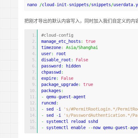
nano 
/
cloud
-
init
-
snippets
/
snippets
/
userdata
.
y
把刚才导出的默认内容写入，同时加入我们自定义的内
#cloud-config
manage_etc_hosts
:
true
timezone
:
Asia
/
Shanghai
user
:
 root
disable_root
:
False
password
:
 hidden
chpasswd
:
expire
:
False
package_upgrade
:
true
packages
:
-
 qemu
-
guest
-
agent
runcmd
:
-
 sed 
-
i 
's/#PermitRootLogin.*/PermitRo
-
 sed 
-
i 
's/PasswordAuthentication.*/Pa
-
 systemctl reload sshd
-
 systemctl enable 
--
now qemu
-
guest
-
age