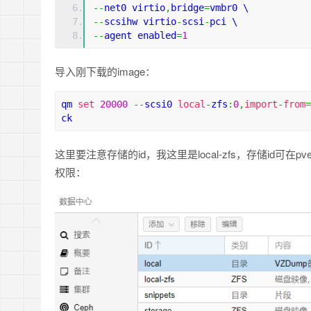
--
net0 virtio
,
bridge
=
vmbr0 \
--
scsihw virtio
-
scsi
-
pci \
--
agent enabled
=
1
导入刚下载的image：
qm 
set
20000
--
scsi0 
local
-
zfs
:
0
,
import
-
from
=
ck
这里要注意存储的id，我这里是local-zfs，存储id可在
权限：