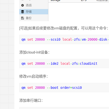
[可选]如果后续要修改vm磁盘的配置，可以用这个命令
qm 
set
20000
--
scsi0 
local
-
zfs
:
vm
-
20000
-
disk
-
添加cloud-init设备：
qm 
set
20000
--
ide2 
local
-
zfs
:
cloudinit
修改vm启动顺序：
qm 
set
20000
--
boot order
=
scsi0
添加串行端口：