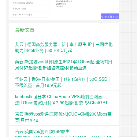
最新文章
艾云 | 德国商务服务器上新 | 本土原生 IP | 三网优化
助力Tiktok业务 | 50 HKD/月起
荫云|新加坡vps测评|原生IP|2T@1Gbps起|全场7折|
月付$7起|解锁新加坡流媒体|移动直连
华纳云 | 香港/日本/美国 | 1核 1G内存 | 50G SSD |
不限流量 | 首月19.9元起
lamhosting|日本 ChinaRoute VPS测评|三网直
连|1Gbps带宽|月付￥7.99起|解锁奈飞&ChatGPT
吉云|香港vps测评|三网优化|CUG+CMI|200Mbps带
宽|月付￥42
吉云|英国vps测评|双ISP原生