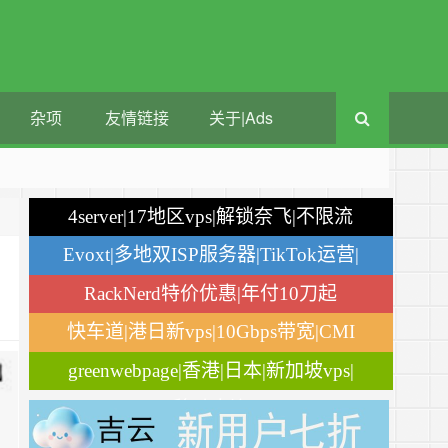
杂项
友情链接
关于|Ads
4server|17地区vps|解锁奈飞|不限流
量
Evoxt|多地双ISP服务器|TikTok运营|
月付$2.84
RackNerd特价优惠|年付10刀起
快车道|港日新vps|10Gbps带宽|CMI
greenwebpage|香港|日本|新加坡vps|
移动直连