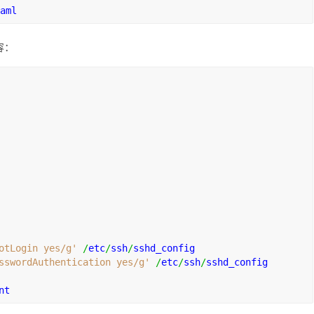
aml
容：
otLogin yes/g'
/
etc
/
ssh
/
sshd_config
sswordAuthentication yes/g'
/
etc
/
ssh
/
sshd_config
nt