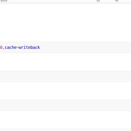
：
0
,
cache
=
writeback