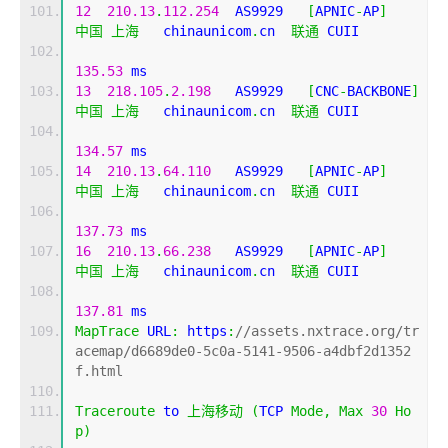
12
210.13
.
112.254
  AS9929   
[
APNIC
-
AP
]
中国
上海
   chinaunicom
.
cn  
联通
 CUII
135.53
 ms
13
218.105
.
2.198
   AS9929   
[
CNC
-
BACKBONE
]
中国
上海
   chinaunicom
.
cn  
联通
 CUII
134.57
 ms
14
210.13
.
64.110
   AS9929   
[
APNIC
-
AP
]
中国
上海
   chinaunicom
.
cn  
联通
 CUII
137.73
 ms
16
210.13
.
66.238
   AS9929   
[
APNIC
-
AP
]
中国
上海
   chinaunicom
.
cn  
联通
 CUII
137.81
 ms
MapTrace
 URL
:
 https
:
//assets.nxtrace.org/tr
acemap/d6689de0-5c0a-5141-9506-a4dbf2d1352
f.html
Traceroute
 to 
上海移动
(
TCP 
Mode
,
Max
30
Ho
p
)