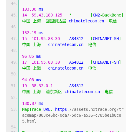
103.30
 ms
14
59.43
.
180.125
*
[
CN2
-
BackBone
]
中国
上海
回国到达层
 chinatelecom
.
cn  
电信
132.19
 ms
15
101.95
.
88.30
    AS4812   
[
CHINANET
-
SH
]
中国
上海
   chinatelecom
.
cn  
电信
96.85
 ms
17
101.95
.
88.30
    AS4812   
[
CHINANET
-
SH
]
中国
上海
   chinatelecom
.
cn  
电信
94.08
 ms
19
58.32
.
0.1
       AS4812                    
中国
上海
浦东新区
 chinatelecom
.
cn  
电信
130.87
 ms
MapTrace
 URL
:
 https
:
//assets.nxtrace.org/tr
acemap/803c46bc-0da7-5dc6-a536-c785be1b8ce
5.html