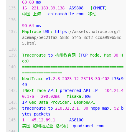
63.83
 ms
16
221.183
.
39.138
  AS9808   
[
CMNET
]
中国
上海
   chinamobile
.
com  
移动
90.64
 ms
MapTrace
 URL
:
 https
:
//assets.nxtrace.org/tr
acemap/5ec21fa2-583c-5f45-8cf2-ccda999b56c
5.html
Traceroute
 to 
杭州教育网
(
TCP 
Mode
,
Max
30
H
op
)
===========================================
=================
NextTrace
 v1
.
2.8
2023
-
12
-
23T13
:
30
:
40Z
 f76c9
40
[
NextTrace
 API
]
 preferred API IP 
-
104.21
.
4
0.176
-
290.02ms
-
Misaka
.
HKG
IP 
Geo
Data
Provider
:
LeoMoeAPI
traceroute to 
210.32
.
2.1
,
30
 hops max
,
52
 b
ytes packets
1
45.12
.
89.1
      AS8100                    
美国
加利福尼亚
洛杉矶
  quadranet
.
com 