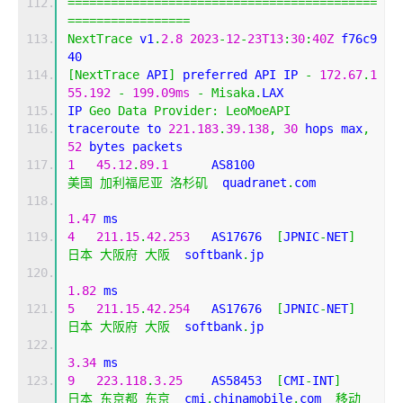
===========================================
=================
NextTrace
 v1
.
2.8
2023
-
12
-
23T13
:
30
:
40Z
 f76c9
40
[
NextTrace
 API
]
 preferred API IP 
-
172.67
.
1
55.192
-
199.09ms
-
Misaka
.
LAX
IP 
Geo
Data
Provider
:
LeoMoeAPI
traceroute to 
221.183
.
39.138
,
30
 hops max
,
52
 bytes packets
1
45.12
.
89.1
      AS8100                    
美国
加利福尼亚
洛杉矶
  quadranet
.
com 
1.47
 ms
4
211.15
.
42.253
   AS17676  
[
JPNIC
-
NET
]
日本
大阪府
大阪
  softbank
.
jp 
1.82
 ms
5
211.15
.
42.254
   AS17676  
[
JPNIC
-
NET
]
日本
大阪府
大阪
  softbank
.
jp 
3.34
 ms
9
223.118
.
3.25
    AS58453  
[
CMI
-
INT
]
日本
东京都
东京
  cmi
.
chinamobile
.
com  
移动