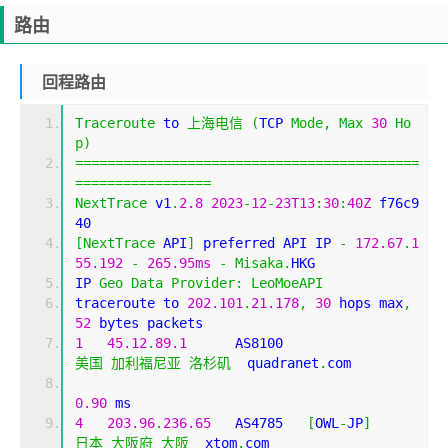
路由
回程路由
Traceroute
 to 
上海电信
(
TCP 
Mode
,
Max
30
Ho
p
)
===========================================
=================
NextTrace
 v1
.
2.8
2023
-
12
-
23T13
:
30
:
40Z
 f76c9
40
[
NextTrace
 API
]
 preferred API IP 
-
172.67
.
1
55.192
-
265.95ms
-
Misaka
.
HKG
IP 
Geo
Data
Provider
:
LeoMoeAPI
traceroute to 
202.101
.
21.178
,
30
 hops max
,
52
 bytes packets
1
45.12
.
89.1
      AS8100                    
美国
加利福尼亚
洛杉矶
  quadranet
.
com 
0.90
 ms
4
203.96
.
236.65
   AS4785   
[
OWL
-
JP
]
日本
大阪府
大阪
  xtom
.
com 