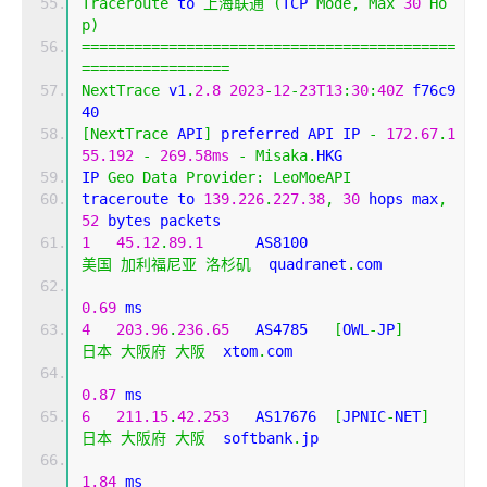
Traceroute
 to 
上海联通
(
TCP 
Mode
,
Max
30
Ho
p
)
===========================================
=================
NextTrace
 v1
.
2.8
2023
-
12
-
23T13
:
30
:
40Z
 f76c9
40
[
NextTrace
 API
]
 preferred API IP 
-
172.67
.
1
55.192
-
269.58ms
-
Misaka
.
HKG
IP 
Geo
Data
Provider
:
LeoMoeAPI
traceroute to 
139.226
.
227.38
,
30
 hops max
,
52
 bytes packets
1
45.12
.
89.1
      AS8100                    
美国
加利福尼亚
洛杉矶
  quadranet
.
com 
0.69
 ms
4
203.96
.
236.65
   AS4785   
[
OWL
-
JP
]
日本
大阪府
大阪
  xtom
.
com 
0.87
 ms
6
211.15
.
42.253
   AS17676  
[
JPNIC
-
NET
]
日本
大阪府
大阪
  softbank
.
jp 
1.84
 ms