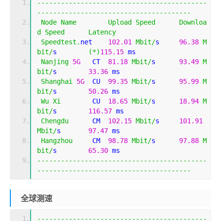
-------------------------------------------
---------------------------------------
Node
Name
Upload
Speed
Downloa
d
Speed
Latency
Speedtest
.
net    
102.01
Mbit
/
s     
96.38
M
bit
/
s        
(*)
115.15
 ms                    
Nanjing
5G
   CT  
81.18
Mbit
/
s      
93.49
M
bit
/
s        
33.36
 ms                        
Shanghai
5G
  CU  
99.35
Mbit
/
s      
95.99
M
bit
/
s        
50.26
 ms                        
Wu
Xi
        CU  
18.65
Mbit
/
s      
18.94
M
bit
/
s        
116.57
 ms                       
Chengdu
      CM  
102.15
Mbit
/
s     
101.91
Mbit
/
s       
97.47
 ms                        
Hangzhou
     CM  
98.78
Mbit
/
s      
97.88
M
bit
/
s        
65.30
 ms                        
-------------------------------------------
---------------------------------------
全球测速
-------------------------------------------