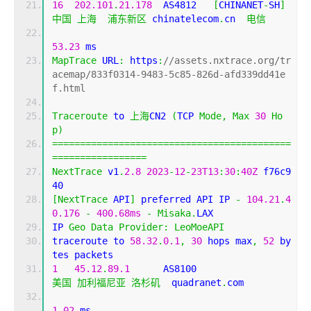
16
202.101
.
21.178
  AS4812   
[
CHINANET
-
SH
]
中国
上海
浦东新区
 chinatelecom
.
cn  
电信
53.23
 ms
MapTrace
 URL
:
 https
:
//assets.nxtrace.org/tr
acemap/833f0314-9483-5c85-826d-afd339dd41e
f.html
Traceroute
 to 
上海
CN2 
(
TCP 
Mode
,
Max
30
Ho
p
)
===========================================
=================
NextTrace
 v1
.
2.8
2023
-
12
-
23T13
:
30
:
40Z
 f76c9
40
[
NextTrace
 API
]
 preferred API IP 
-
104.21
.
4
0.176
-
400.68ms
-
Misaka
.
LAX
IP 
Geo
Data
Provider
:
LeoMoeAPI
traceroute to 
58.32
.
0.1
,
30
 hops max
,
52
 by
tes packets
1
45.12
.
89.1
      AS8100                    
美国
加利福尼亚
洛杉矶
  quadranet
.
com 
1.02
 ms