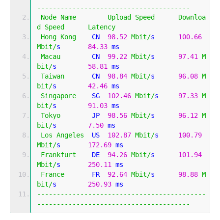
---------------------------------------
Node
Name
Upload
Speed
Downloa
d
Speed
Latency
Hong
Kong
    CN  
98.52
Mbit
/
s      
100.66
Mbit
/
s       
84.33
 ms                        
Macau
        CN  
99.22
Mbit
/
s      
97.41
M
bit
/
s        
58.81
 ms                        
Taiwan
       CN  
98.84
Mbit
/
s      
96.08
M
bit
/
s        
42.46
 ms                        
Singapore
    SG  
102.46
Mbit
/
s     
97.33
M
bit
/
s        
91.03
 ms                        
Tokyo
        JP  
98.56
Mbit
/
s      
96.12
M
bit
/
s        
7.50
 ms                         
Los
Angeles
  US  
102.87
Mbit
/
s     
100.79
Mbit
/
s       
172.69
 ms                       
Frankfurt
    DE  
94.26
Mbit
/
s      
101.94
Mbit
/
s       
250.11
 ms                       
France
       FR  
92.64
Mbit
/
s      
98.88
M
bit
/
s        
250.93
 ms                       
-------------------------------------------
---------------------------------------