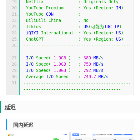
Netflix
:
Originals
Only
YouTube
Premium
:
Yes
(
Region
:
 IN
)
YouTube
 CDN          
:
BiliBili
China
:
No
TikTok
:
 US
(可能为
IDC IP
)
 iQIYI 
International
:
Yes
(
Region
:
 US
)
ChatGPT
:
Yes
(
Region
:
 US
)
-------------------------------------------
---------------------------------------
 I
/
O 
Speed
(
1.0GB
)
:
680
 MB
/
s
 I
/
O 
Speed
(
1.0GB
)
:
750
 MB
/
s
 I
/
O 
Speed
(
1.0GB
)
:
792
 MB
/
s
Average
 I
/
O 
Speed
:
740.7
 MB
/
s
-------------------------------------------
---------------------------------------
延迟
国内延迟