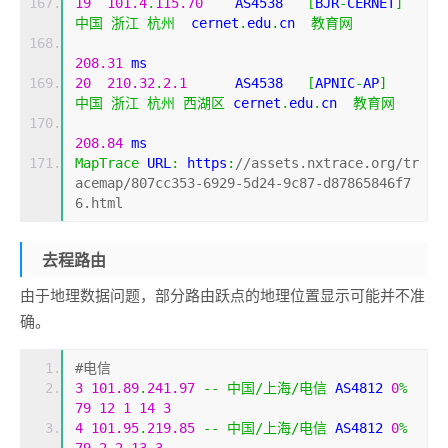
19
101.4
.
115.70
    AS4538   
[
BJR
-
CERNET
]
中国
浙江
杭州
  cernet
.
edu
.
cn  
教育网
208.31
 ms
20
210.32
.
2.1
      AS4538   
[
APNIC
-
AP
]
中国
浙江
杭州
西湖区
 cernet
.
edu
.
cn  
教育网
208.84
 ms
MapTrace
 URL
:
 https
:
//assets.nxtrace.org/tr
acemap/807cc353-6929-5d24-9c87-d87865846f7
6.html
去程路由
由于地理数据问题，部分路由跃点的地理位置显示可能并不准
确。
#电信
3
101.89
.
241.97
--
中国/上海/电信
 AS4812 
0
%
79
12
1
14
3
4
101.95
.
219.85
--
中国/上海/电信
 AS4812 
0
%