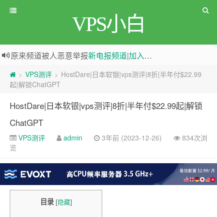
VPS小白
原来频道被人恶意举报
新电报频道
|
加入电报群
greenwebpage|香港|日本|新加坡|美国等多地vps测评|移动直连|1Gbps带宽|年付€29
VPS测评
HostDare|日本软银|vps测评|8折|半年付$22.99
>
>
起|解锁ChatGPT
HostDare|日本软银|vps测评|8折|半年付$22.99起|解锁
ChatGPT
VPS测评
admin
3年前 (2023-12-26)
834次浏
览
目录
[
隐藏
]