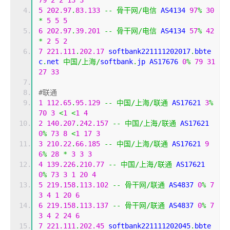
79
2
2
13
3
5
202.97
.
83.133
--
骨干网/电信
 AS4134 
97
%
30
*
5
5
5
6
202.97
.
39.201
--
骨干网/电信
 AS4134 
57
%
42
*
2
5
2
7
221.111
.
202.17
 softbank221111202017
.
bbte
c
.
net 
中国/上海/
softbank
.
jp AS17676 
0
%
79
31
27
33
#联通
1
112.65
.
95.129
--
中国/上海/联通
 AS17621 
3
%
70
3
<
1
<
1
4
2
140.207
.
242.157
--
中国/上海/联通
 AS17621 
0
%
73
8
<
1
17
3
3
210.22
.
66.185
--
中国/上海/联通
 AS17621 
9
6
%
28
*
3
3
3
4
139.226
.
210.77
--
中国/上海/联通
 AS17621 
0
%
73
3
1
20
4
5
219.158
.
113.102
--
骨干网/联通
 AS4837 
0
%
7
3
4
1
20
6
6
219.158
.
113.137
--
骨干网/联通
 AS4837 
0
%
7
3
4
2
24
6
7
221.111
.
202.45
 softbank221111202045
.
bbte