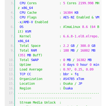
 CPU 
Cores
:
5
Cores
2199.998
MH
z
 x86_64
 CPU 
Cache
:
16384
 KB 
 CPU 
Flags
:
 AES
-
NI 
Enabled
&
 VM
-
x
/
AMD
-
V 
Enabled
 OS                   
:
AlmaLinux
8.6
(
64
B
it
)
 KVM
Kernel
:
6.6
.
8
-
1.el8.elrepo
.
x86_64
Total
Space
:
2.2
 GB 
/
300.0
 GB 
Total
 RAM            
:
188
 MB 
/
16002
 MB 
(
351
 MB 
Buff
)
Total
 SWAP           
:
0
 MB 
/
16382
 MB
Uptime
:
0
 days 
0
 hour 
0
 min
Load
Average
:
0.97
,
0.25
,
0.09
 TCP CC               
:
 bbr 
+
 fq
Organization
:
 AS4785 xTom
Location
:
Osaka
/
 JP
Region
:
Ō
saka
-------------------------------------------
---------------------------------------
Stream
Media
Unlock
: