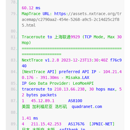
60.12
 ms
MapTrace
 URL
:
 https
:
//assets.nxtrace.org/tr
acemap/c2790aa2-454e-5268-a9c5-2c14d25c2f8
5.html
Traceroute
 to 
上海联通
9929
(
TCP 
Mode
,
Max
30
Hop
)
===========================================
=================
NextTrace
 v1
.
2.8
2023
-
12
-
23T13
:
30
:
40Z
 f76c9
40
[
NextTrace
 API
]
 preferred API IP 
-
104.21
.
4
0.176
-
391.30ms
-
Misaka
.
LAX
IP 
Geo
Data
Provider
:
LeoMoeAPI
traceroute to 
210.13
.
66.238
,
30
 hops max
,
5
2
 bytes packets
1
45.12
.
89.1
      AS8100                    
美国
加利福尼亚
洛杉矶
  quadranet
.
com 
1.41
 ms
4
211.15
.
42.253
   AS17676  
[
JPNIC
-
NET
]
日本
大阪府
大阪
  softbank
.
jp 