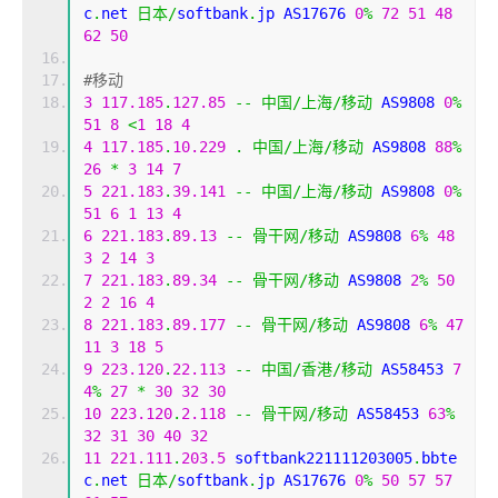
c
.
net 
日本/
softbank
.
jp AS17676 
0
%
72
51
48
62
50
#移动
3
117.185
.
127.85
--
中国/上海/移动
 AS9808 
0
%
51
8
<
1
18
4
4
117.185
.
10.229
.
中国/上海/移动
 AS9808 
88
%
26
*
3
14
7
5
221.183
.
39.141
--
中国/上海/移动
 AS9808 
0
%
51
6
1
13
4
6
221.183
.
89.13
--
骨干网/移动
 AS9808 
6
%
48
3
2
14
3
7
221.183
.
89.34
--
骨干网/移动
 AS9808 
2
%
50
2
2
16
4
8
221.183
.
89.177
--
骨干网/移动
 AS9808 
6
%
47
11
3
18
5
9
223.120
.
22.113
--
中国/香港/移动
 AS58453 
7
4
%
27
*
30
32
30
10
223.120
.
2.118
--
骨干网/移动
 AS58453 
63
%
32
31
30
40
32
11
221.111
.
203.5
 softbank221111203005
.
bbte
c
.
net 
日本/
softbank
.
jp AS17676 
0
%
50
57
57