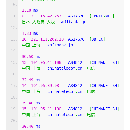
1.18
 ms
6
211.15
.
42.253
   AS17676  
[
JPNIC
-
NET
]
日本
大阪府
大阪
  softbank
.
jp 
1.83
 ms
10
221.111
.
202.18
  AS17676  
[
BBTEC
]
中国
上海
   softbank
.
jp 
30.50
 ms
13
101.95
.
41.106
   AS4812   
[
CHINANET
-
SH
]
中国
上海
   chinatelecom
.
cn  
电信
32.49
 ms
14
101.95
.
89.98
    AS4812   
[
CHINANET
-
SH
]
中国
上海
   chinatelecom
.
cn  
电信
29.40
 ms
15
101.95
.
41.106
   AS4812   
[
CHINANET
-
SH
]
中国
上海
   chinatelecom
.
cn  
电信
30.46
 ms