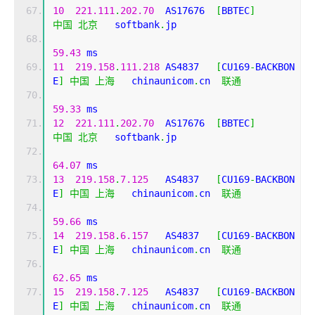
10
221.111
.
202.70
  AS17676  
[
BBTEC
]
中国
北京
   softbank
.
jp 
59.43
 ms
11
219.158
.
111.218
 AS4837   
[
CU169
-
BACKBON
E
]
中国
上海
   chinaunicom
.
cn  
联通
59.33
 ms
12
221.111
.
202.70
  AS17676  
[
BBTEC
]
中国
北京
   softbank
.
jp 
64.07
 ms
13
219.158
.
7.125
   AS4837   
[
CU169
-
BACKBON
E
]
中国
上海
   chinaunicom
.
cn  
联通
59.66
 ms
14
219.158
.
6.157
   AS4837   
[
CU169
-
BACKBON
E
]
中国
上海
   chinaunicom
.
cn  
联通
62.65
 ms
15
219.158
.
7.125
   AS4837   
[
CU169
-
BACKBON
E
]
中国
上海
   chinaunicom
.
cn  
联通