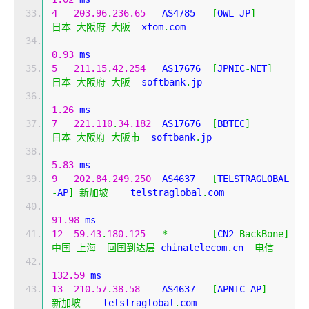
4
203.96
.
236.65
   AS4785   
[
OWL
-
JP
]
日本
大阪府
大阪
  xtom
.
com 
0.93
 ms
5
211.15
.
42.254
   AS17676  
[
JPNIC
-
NET
]
日本
大阪府
大阪
  softbank
.
jp 
1.26
 ms
7
221.110
.
34.182
  AS17676  
[
BBTEC
]
日本
大阪府
大阪市
  softbank
.
jp 
5.83
 ms
9
202.84
.
249.250
  AS4637   
[
TELSTRAGLOBAL
-
AP
]
新加坡
    telstraglobal
.
com 
91.98
 ms
12
59.43
.
180.125
*
[
CN2
-
BackBone
]
中国
上海
回国到达层
 chinatelecom
.
cn  
电信
132.59
 ms
13
210.57
.
38.58
    AS4637   
[
APNIC
-
AP
]
新加坡
    telstraglobal
.
com 