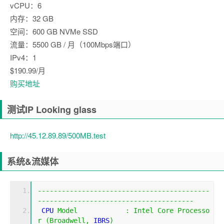
vCPU：6
内存：32 GB
空间：600 GB NVMe SSD
流量：5500 GB / 月（100Mbps端口）
IPv4：1
$190.99/月
购买地址
测试IP Looking glass
http://45.12.89.89/500MB.test
系统&流媒体
-------------------------------------------
---------------------------------------
 CPU 
Model
:
Intel
Core
Processo
r
(
Broadwell
,
 IBRS
)