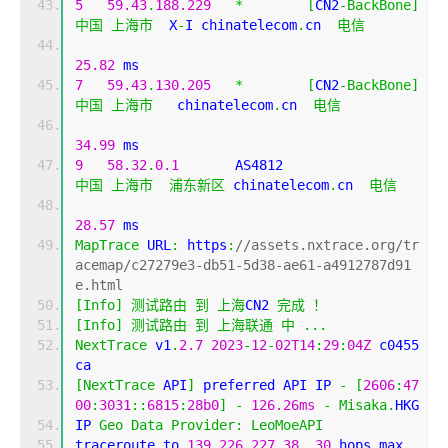
5
59.43
.
188.229
*
[
CN2
-
BackBone
]
中国
上海市
  X
-
I chinatelecom
.
cn  
电信
25.82
 ms
7
59.43
.
130.205
*
[
CN2
-
BackBone
]
中国
上海市
   chinatelecom
.
cn  
电信
34.99
 ms
9
58.32
.
0.1
       AS4812                    
中国
上海市
浦东新区
 chinatelecom
.
cn  
电信
28.57
 ms
MapTrace
 URL
:
 https
:
//assets.nxtrace.org/tr
acemap/c27279e3-db51-5d38-ae61-a4912787d91
e.html
[
Info
]
测试路由
到
上海
CN2 
完成
！
[
Info
]
测试路由
到
上海联通
中
...
NextTrace
 v1
.
2.7
2023
-
12
-
02T14
:
29
:
04Z
 c0455
ca
[
NextTrace
 API
]
 preferred API IP 
-
[
2606
:
47
00
:
3031
::
6815
:
28b0
]
-
126.26ms
-
Misaka
.
HKG
IP 
Geo
Data
Provider
:
LeoMoeAPI
traceroute to 
139.226
.
227.38
,
30
 hops max
,