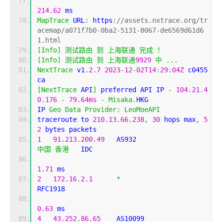
214.62
 ms
MapTrace
 URL
:
 https
:
//assets.nxtrace.org/tr
acemap/a071f7b0-0ba2-5131-8067-de6569d61d6
1.html
[
Info
]
测试路由
到
上海联通
完成
！
[
Info
]
测试路由
到
上海联通
9929
中
...
NextTrace
 v1
.
2.7
2023
-
12
-
02T14
:
29
:
04Z
 c0455
ca
[
NextTrace
 API
]
 preferred API IP 
-
104.21
.
4
0.176
-
79.64ms
-
Misaka
.
HKG
IP 
Geo
Data
Provider
:
LeoMoeAPI
traceroute to 
210.13
.
66.238
,
30
 hops max
,
5
2
 bytes packets
1
91.213
.
200.49
   AS932                     
中国
香港
   IDC   
1.71
 ms
2
172.16
.
2.1
*
RFC1918          
0.63
 ms
4
43.252
.
86.65
    AS10099                   