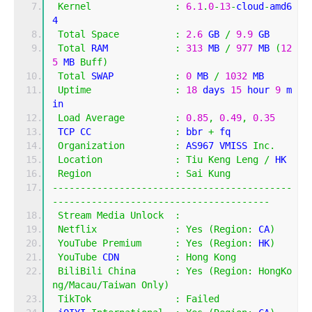
Kernel
:
6.1
.
0
-
13
-
cloud
-
amd6
4
Total
Space
:
2.6
 GB 
/
9.9
 GB 
Total
 RAM            
:
313
 MB 
/
977
 MB 
(
12
5
 MB 
Buff
)
Total
 SWAP           
:
0
 MB 
/
1032
 MB
Uptime
:
18
 days 
15
 hour 
9
 m
in
Load
Average
:
0.85
,
0.49
,
0.35
 TCP CC               
:
 bbr 
+
 fq
Organization
:
 AS967 VMISS 
Inc
.
Location
:
Tiu
Keng
Leng
/
 HK
Region
:
Sai
Kung
-------------------------------------------
---------------------------------------
Stream
Media
Unlock
:
Netflix
:
Yes
(
Region
:
 CA
)
YouTube
Premium
:
Yes
(
Region
:
 HK
)
YouTube
 CDN          
:
Hong
Kong
BiliBili
China
:
Yes
(
Region
:
HongKo
ng
/
Macau
/
Taiwan
Only
)
TikTok
:
Failed