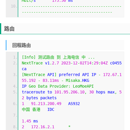
Mbit
/
s       
175.50
 ms                       
-------------------------------------------
---------------------------------------
路由
回程路由
[
Info
]
测试路由
到
上海电信
中
...
NextTrace
 v1
.
2.7
2023
-
12
-
02T14
:
29
:
04Z
 c0455
ca
[
NextTrace
 API
]
 preferred API IP 
-
172.67
.
1
55.192
-
83.11ms
-
Misaka
.
HKG
IP 
Geo
Data
Provider
:
LeoMoeAPI
traceroute to 
101.95
.
206.10
,
30
 hops max
,
5
2
 bytes packets
1
91.213
.
200.49
   AS932                     
中国
香港
   IDC   
1.45
 ms
2
172.16
.
2.1
*