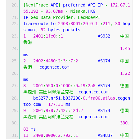
[
NextTrace
 API
]
 preferred API IP 
-
172.67
.
1
55.192
-
93.67ms
-
Misaka
.
HKG
IP 
Geo
Data
Provider
:
LeoMoeAPI
traceroute to 
2408
:
8001
:
20f0
:
1
::
211
,
30
 hop
s max
,
52
 bytes packets
1
2401
:
1fe0
::
1
              AS932    
中国
香港
1.45
ms
2
2402
:
4480
:
2
:
3
::
7
:
2
        AS174    
中国
香港
   cogentco
.
com
1.22
ms
8
2001
:
550
:
0
:
1000
::
9a19
:
2a6
 AS174    
德国
黑森州
美因河畔法兰克福
  cogentco
.
com
    be3277
.
nr51
.
b037206
-
0.fra06.atlas
.
cogen
tco
.
com   
177.31
 ms
9
2001
:
978
:
2
:
42
::
12d
:
2
      AS174    
德国
黑森州
美因河畔法兰克福
  cogentco
.
com
330.
82
 ms
11
2408
:
8000
:
2
:
792
::
1
        AS4837   
中国