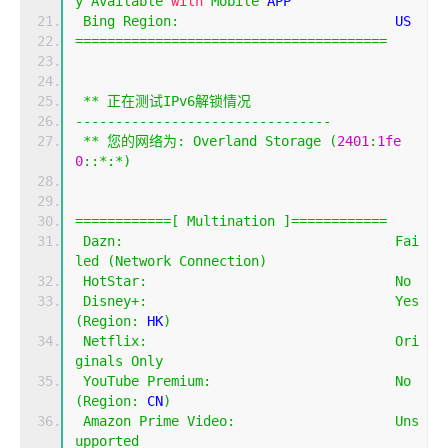
y
Available
with
Mobile
 APP
Bing
Region
:
                           US
=======================================
**
正在测试
IPv6
解锁情况
--------------------------------
**
您的网络为:
Overland
Storage
(
2401
:
1fe
0
::*:*)
============[
Multination
]============
Dazn
:
Fai
led
(
Network
Connection
)
HotStar
:
No
Disney
+:
Yes
(
Region
:
 HK
)
Netflix
:
Ori
ginals
Only
YouTube
Premium
:
No
(
Region
:
 CN
)
Amazon
Prime
Video
:
Uns
upported