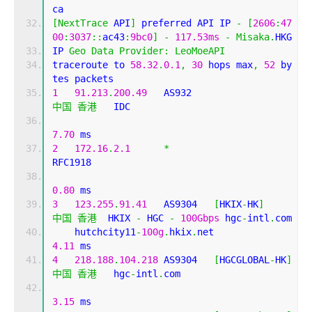
ca
[
NextTrace
 API
]
 preferred API IP 
-
[
2606
:
47
00
:
3037
::
ac43
:
9bc0
]
-
117.53ms
-
Misaka
.
HKG
IP 
Geo
Data
Provider
:
LeoMoeAPI
traceroute to 
58.32
.
0.1
,
30
 hops max
,
52
 by
tes packets
1
91.213
.
200.49
   AS932                     
中国
香港
   IDC   
7.70
 ms
2
172.16
.
2.1
*
RFC1918          
0.80
 ms
3
123.255
.
91.41
   AS9304   
[
HKIX
-
HK
]
中国
香港
  HKIX 
-
 HGC 
-
100Gbps
 hgc
-
intl
.
com 
    hutchcity11
-
100g
.
hkix
.
net                 
4.11
 ms
4
218.188
.
104.218
 AS9304   
[
HGCGLOBAL
-
HK
]
中国
香港
   hgc
-
intl
.
com 
3.15
 ms