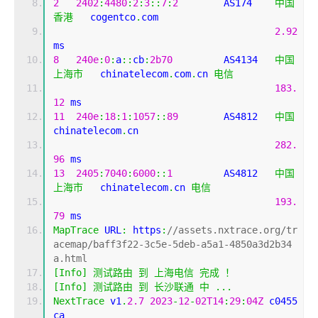
2
2402
:
4480
:
2
:
3
::
7
:
2
        AS174    
中国
香港
   cogentco
.
com
2.92
ms
8
240e
:
0
:
a
::
cb
:
2b70
         AS4134   
中国
上海市
   chinatelecom
.
com
.
cn 
电信
183.
12
 ms
11
240e
:
18
:
1
:
1057
::
89
        AS4812   
中国
chinatelecom
.
cn
282.
96
 ms
13
2405
:
7040
:
6000
::
1
         AS4812   
中国
上海市
   chinatelecom
.
cn 
电信
193.
79
 ms
MapTrace
 URL
:
 https
:
//assets.nxtrace.org/tr
acemap/baff3f22-3c5e-5deb-a5a1-4850a3d2b34
a.html
[
Info
]
测试路由
到
上海电信
完成
！
[
Info
]
测试路由
到
长沙联通
中
...
NextTrace
 v1
.
2.7
2023
-
12
-
02T14
:
29
:
04Z
 c0455
ca