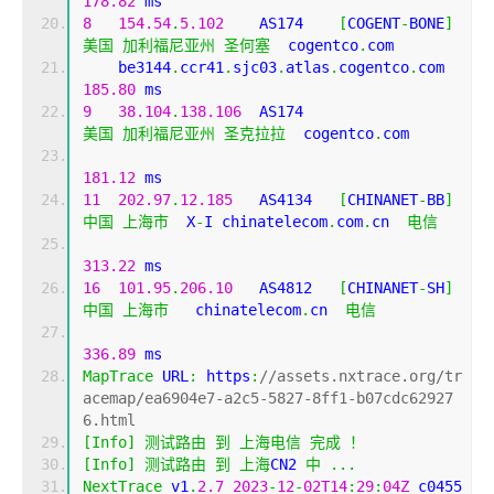
178.82
 ms
8
154.54
.
5.102
    AS174    
[
COGENT
-
BONE
]
美国
加利福尼亚州
圣何塞
  cogentco
.
com 
    be3144
.
ccr41
.
sjc03
.
atlas
.
cogentco
.
com     
185.80
 ms
9
38.104
.
138.106
  AS174                     
美国
加利福尼亚州
圣克拉拉
  cogentco
.
com 
181.12
 ms
11
202.97
.
12.185
   AS4134   
[
CHINANET
-
BB
]
中国
上海市
  X
-
I chinatelecom
.
com
.
cn  
电信
313.22
 ms
16
101.95
.
206.10
   AS4812   
[
CHINANET
-
SH
]
中国
上海市
   chinatelecom
.
cn  
电信
336.89
 ms
MapTrace
 URL
:
 https
:
//assets.nxtrace.org/tr
acemap/ea6904e7-a2c5-5827-8ff1-b07cdc62927
6.html
[
Info
]
测试路由
到
上海电信
完成
！
[
Info
]
测试路由
到
上海
CN2 
中
...
NextTrace
 v1
.
2.7
2023
-
12
-
02T14
:
29
:
04Z
 c0455