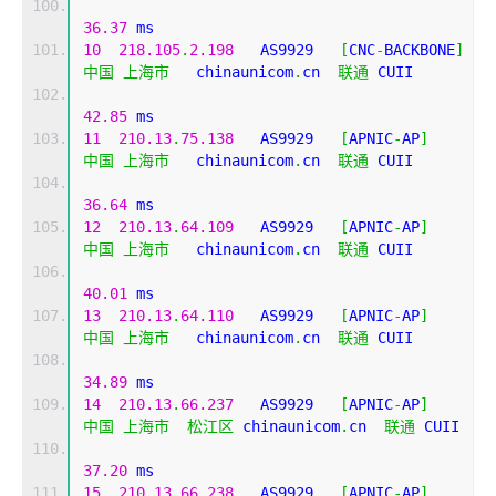
36.37
 ms
10
218.105
.
2.198
   AS9929   
[
CNC
-
BACKBONE
]
中国
上海市
   chinaunicom
.
cn  
联通
 CUII
42.85
 ms
11
210.13
.
75.138
   AS9929   
[
APNIC
-
AP
]
中国
上海市
   chinaunicom
.
cn  
联通
 CUII
36.64
 ms
12
210.13
.
64.109
   AS9929   
[
APNIC
-
AP
]
中国
上海市
   chinaunicom
.
cn  
联通
 CUII
40.01
 ms
13
210.13
.
64.110
   AS9929   
[
APNIC
-
AP
]
中国
上海市
   chinaunicom
.
cn  
联通
 CUII
34.89
 ms
14
210.13
.
66.237
   AS9929   
[
APNIC
-
AP
]
中国
上海市
松江区
 chinaunicom
.
cn  
联通
 CUII
37.20
 ms
15
210.13
.
66.238
   AS9929   
[
APNIC
-
AP
]