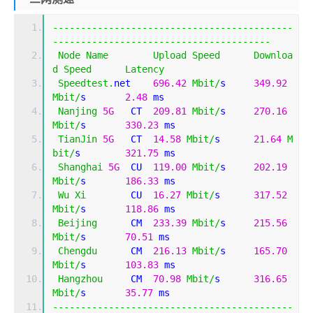
-------------------------------------------
---------------------------------------
Node
Name
Upload
Speed
Downloa
d
Speed
Latency
Speedtest
.
net    
696.42
Mbit
/
s     
349.92
Mbit
/
s       
2.48
 ms                         
Nanjing
5G
   CT  
209.81
Mbit
/
s     
270.16
Mbit
/
s       
330.23
 ms                       
TianJin
5G
   CT  
14.58
Mbit
/
s      
21.64
M
bit
/
s        
321.75
 ms                       
Shanghai
5G
  CU  
119.00
Mbit
/
s     
202.19
Mbit
/
s       
186.33
 ms                       
Wu
Xi
        CU  
16.27
Mbit
/
s      
317.52
Mbit
/
s       
118.86
 ms                       
Beijing
      CM  
233.39
Mbit
/
s     
215.56
Mbit
/
s       
70.51
 ms                        
Chengdu
      CM  
216.13
Mbit
/
s     
165.70
Mbit
/
s       
103.83
 ms                       
Hangzhou
     CM  
70.98
Mbit
/
s      
316.65
Mbit
/
s       
35.77
 ms                        
-------------------------------------------