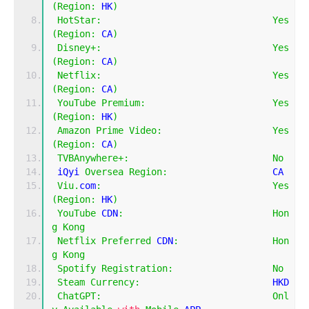
(
Region
:
 HK
)
HotStar
:
Yes
(
Region
:
 CA
)
Disney
+:
Yes
(
Region
:
 CA
)
Netflix
:
Yes
(
Region
:
 CA
)
YouTube
Premium
:
Yes
(
Region
:
 HK
)
Amazon
Prime
Video
:
Yes
(
Region
:
 CA
)
TVBAnywhere
+:
No
 iQyi 
Oversea
Region
:
                   CA
Viu
.
com
:
Yes
(
Region
:
 HK
)
YouTube
 CDN
:
Hon
g
Kong
Netflix
Preferred
 CDN
:
Hon
g
Kong
Spotify
Registration
:
No
Steam
Currency
:
                        HKD
ChatGPT
:
Onl