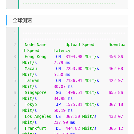
---------------------------------------
全球测速
-------------------------------------------
---------------------------------------
Node
Name
Upload
Speed
Downloa
d
Speed
Latency
Hong
Kong
    CN  
3194.98
Mbit
/
s    
456.86
Mbit
/
s       
2.79
 ms                         
Macau
        CN  
2253.00
Mbit
/
s    
462.68
Mbit
/
s       
5.50
 ms                         
Taiwan
       CN  
2136.91
Mbit
/
s    
422.97
Mbit
/
s       
30.07
 ms                        
Singapore
    SG  
1496.51
Mbit
/
s    
655.86
Mbit
/
s       
34.98
 ms                        
Tokyo
        JP  
1575.81
Mbit
/
s    
367.18
Mbit
/
s       
50.19
 ms                        
Los
Angeles
  US  
367.30
Mbit
/
s     
438.07
Mbit
/
s       
237.99
 ms                       
Frankfurt
    DE  
444.82
Mbit
/
s     
365.12