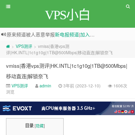
VPS小白
原来频道被人恶意举报
新电报频道
|
加入电报群
greenwebpage|香港|日本|新加坡|美国等多地vps测评|移动直连|1Gbps带宽|年付€29
VPS测评
vmiss|香港vps测
>
>
评|HK.INTL|1c1g10g|1TB@500Mbps|移动直连|解锁奈飞
vmiss|香港vps测评|HK.INTL|1c1g10g|1TB@500Mbps|
移动直连|解锁奈飞
VPS测评
admin
3年前 (2023-12-10)
1606次
浏览
目录
[
隐藏
]