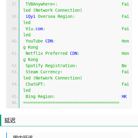
TVBAnywhere
+:
Fai
led
(
Network
Connection
)
 iQyi 
Oversea
Region
:
Fai
led
Viu
.
com
:
Fai
led
YouTube
 CDN
:
Hon
g
Kong
Netflix
Preferred
 CDN
:
Hon
g
Kong
Spotify
Registration
:
No
Steam
Currency
:
Fai
led
(
Network
Connection
)
ChatGPT
:
Fai
led
Bing
Region
:
                           HK
=======================================
延迟
国内延迟