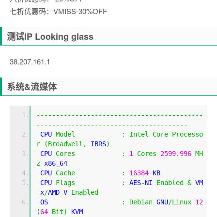
七折优惠码：VMISS-30%OFF
测试IP Looking glass
38.207.161.1
系统&流媒体
-------------------------------------------
---------------------------------------
 CPU 
Model
:
Intel
Core
Processo
r
(
Broadwell
,
 IBRS
)
 CPU 
Cores
:
1
Cores
2599.996
MH
z
 x86_64
 CPU 
Cache
:
16384
 KB 
 CPU 
Flags
:
 AES
-
NI 
Enabled
&
 VM
-
x
/
AMD
-
V 
Enabled
 OS                   
:
Debian
 GNU
/
Linux
12
(
64
Bit
)
 KVM