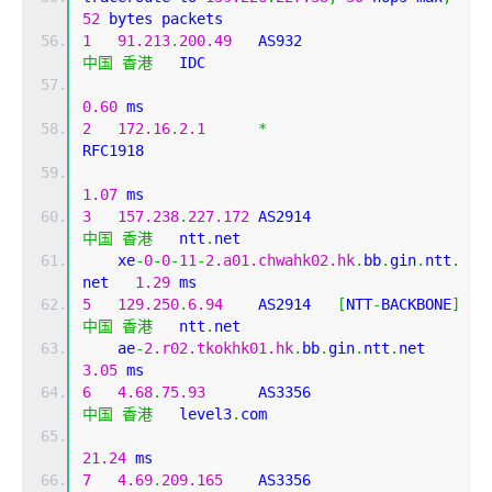
52
 bytes packets
1
91.213
.
200.49
   AS932                     
中国
香港
   IDC   
0.60
 ms
2
172.16
.
2.1
*
RFC1918          
1.07
 ms
3
157.238
.
227.172
 AS2914                    
中国
香港
   ntt
.
net 
    xe
-
0
-
0
-
11
-
2.a01.chwahk02.hk
.
bb
.
gin
.
ntt
.
net   
1.29
 ms
5
129.250
.
6.94
    AS2914   
[
NTT
-
BACKBONE
]
中国
香港
   ntt
.
net 
    ae
-
2.r02.tkokhk01.hk
.
bb
.
gin
.
ntt
.
net       
3.05
 ms
6
4.68
.
75.93
      AS3356                    
中国
香港
   level3
.
com 
21.24
 ms
7
4.69
.
209.165
    AS3356                    