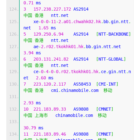
0.71
 ms
3
157.238
.
227.172
 AS2914                    
中国
香港
   ntt
.
net 
    xe
-
0
-
0
-
11
-
2.a01.chwahk02.hk
.
bb
.
gin
.
ntt
.
net   
1.65
 ms
5
129.250
.
6.94
    AS2914   
[
NTT
-
BACKBONE
]
中国
香港
   ntt
.
net 
    ae
-
2.r02.tkokhk01.hk
.
bb
.
gin
.
ntt
.
net       
3.94
 ms
6
203.131
.
241.82
  AS2914   
[
NTT
-
GLOBAL
]
中国
香港
   ntt
.
net 
    ce
-
0
-
4
-
0
-
0.r02.tkokhk01.hk
.
ce
.
gin
.
ntt
.
n
et   
2.60
 ms
7
223.120
.
2.117
   AS58453  
[
CMI
-
INT
]
中国
香港
   cmi
.
chinamobile
.
com  
移动
2.93
 ms
10
221.183
.
89.33
   AS9808   
[
CMNET
]
中国
上海市
   chinamobile
.
com  
移动
30.79
 ms
11
221.183
.
89.46
   AS9808   
[
CMNET
]