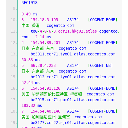
RFC1918          
0.49
 ms
3
154.18
.
5.105
    AS174    
[
COGENT
-
BONE
]
中国
香港
   cogentco
.
com 
    te0
-
4
-
0
-
6
-
3.ccr21.hkg02.atlas
.
cogentco
.
com   
2.14
 ms
4
154.54
.
89.201
   AS174    
[
COGENT
-
BONE
]
日本
东京都
东京
  cogentco
.
com 
    be3011
.
ccr71
.
tyo01
.
atlas
.
cogentco
.
com     
50.83
 ms
5
66.28
.
4.233
     AS174    
[
COGENT
-
NB
]
日本
东京都
东京
  cogentco
.
com 
    be2012
.
ccr71
.
tyo01
.
atlas
.
cogentco
.
com     
52.44
 ms
6
154.54
.
91.126
   AS174    
[
COGENT
-
BONE
]
美国
华盛顿哥伦比亚特区
华盛顿
  cogentco
.
com 
    be2915
.
ccr71
.
gum01
.
atlas
.
cogentco
.
com     
183.32
 ms
7
154.54
.
40.146
   AS174    
[
COGENT
-
BONE
]
美国
加利福尼亚州
圣何塞
  cogentco
.
com 
    be3177
.
ccr22
.
sjc01
.
atlas
.
cogentco
.
com     