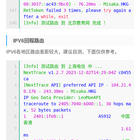
00
:
3037
::
ac43
:
9bc0
]
-
76.20ms
-
Misaka
.
HKG
RetToken
 failed 
3
 times
,
 please 
try
 again a
fter a 
while
,
exit
[
Info
]
测试路由
到
北京教育网
完成
！
IPV6回程路由
IPV6各地区路由差距较大，建议自测，下面仅供参考。
[
Info
]
测试路由
到
上海电信
中
...
NextTrace
 v1
.
2.7
2023
-
12
-
02T14
:
29
:
04Z
 c0455
ca
[
NextTrace
 API
]
 preferred API IP 
-
104.21
.
4
0.176
-
243.38ms
-
Misaka
.
HKG
IP 
Geo
Data
Provider
:
LeoMoeAPI
traceroute to 
2405
:
7040
:
6000
::
1
,
30
 hops ma
x
,
52
 bytes packets
1
2401
:
1fe0
::
1
              AS932    
中国
香港
1.61
ms