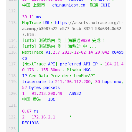
中国
上海市
   chinaunicom
.
cn  
联通
 CUII
39.11
 ms
MapTrace
 URL
:
 https
:
//assets.nxtrace.org/tr
acemap/b3087a22-e577-5ccb-8324-58d634c0d62
7.html
[
Info
]
测试路由
到
上海联通
9929
完成
！
[
Info
]
测试路由
到
上海移动
中
...
NextTrace
 v1
.
2.7
2023
-
12
-
02T14
:
29
:
04Z
 c0455
ca
[
NextTrace
 API
]
 preferred API IP 
-
104.21
.
4
0.176
-
155.80ms
-
Misaka
.
HKG
IP 
Geo
Data
Provider
:
LeoMoeAPI
traceroute to 
211.136
.
112.200
,
30
 hops max
,
52
 bytes packets
1
91.213
.
200.49
   AS932                     
中国
香港
   IDC   
0.67
 ms
2
172.16
.
2.1
*
RFC1918          