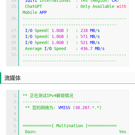
 iQIYI 
International
:
Yes
(
Region
:
 CA
)
ChatGPT
:
Only
Available
with
Mobile
 APP
-------------------------------------------
---------------------------------------
 I
/
O 
Speed
(
1.0GB
)
:
218
 MB
/
s
 I
/
O 
Speed
(
1.0GB
)
:
571
 MB
/
s
 I
/
O 
Speed
(
1.0GB
)
:
521
 MB
/
s
Average
 I
/
O 
Speed
:
436.7
 MB
/
s
-------------------------------------------
---------------------------------------
流媒体
**
正在测试
IPv4
解锁情况
--------------------------------
**
您的网络为:
 VMISS 
(
38.207
.*.*)
============[
Multination
]============
Dazn
:
Yes