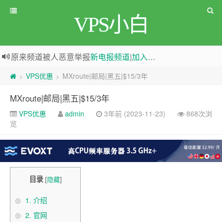
VPS小白
原来频道被人恶意举报
新电报频道
|
加入电报群
greenwebpage|香港|日本|新加坡|美国等多地vps测评|移动直连|1Gbps带宽|年付€29
VPS优惠
MXroute|邮局|黑五|$15/3年
>
>
MXroute|邮局|黑五|$15/3年
VPS优惠
admin
3年前 (2023-11-23)
868次浏
览
目录
[
隐藏
]
1.
介绍
2.
官网