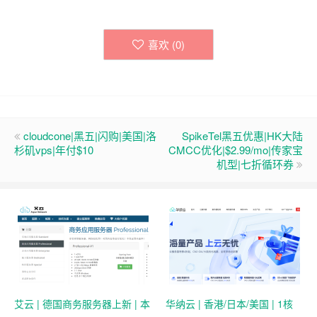
喜欢 (
0
)
cloudcone|黑五|闪购|美国|洛
SpikeTel黑五优惠|HK大陆
杉矶vps|年付$10
CMCC优化|$2.99/mo|传家宝
机型|七折循环券
艾云 | 德国商务服务器上新 | 本
华纳云 | 香港/日本/美国 | 1核