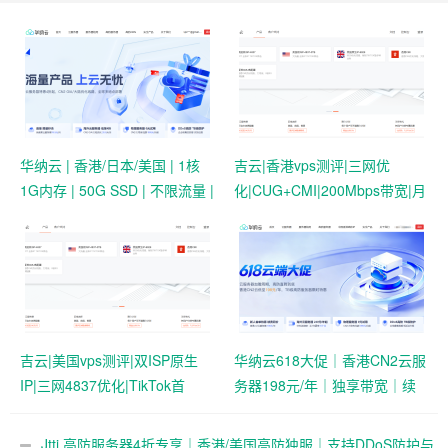
华纳云 | 香港/日本/美国 | 1核
吉云|香港vps测评|三网优
1G内存 | 50G SSD | 不限流量 |
化|CUG+CMI|200Mbps带宽|月
首月19.9元起
付￥42
吉云|美国vps测评|双ISP原生
华纳云618大促｜香港CN2云服
IP|三网4837优化|TikTok首
务器198元/年｜独享带宽｜续
选|1T@1Gbps|月付￥42
费同价
Jtti 高防服务器4折专享｜香港/美国高防独服｜支持DDoS防护与