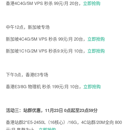
香港
4C4G/5M VPS
秒杀
99
元
/
月
20
台，
立即抢购
中午
12
点，新加坡专场
新加坡
4C4G/5M VPS
秒杀
99
元
/
月
20
台，
立即抢购
新加坡
1C1G/2M VPS
秒杀
9.9
元
/
月
10
台，
立即抢购
下午
3
点，香港E3专场
香港
E3/8G
物理机 秒杀
199
元
/
月
10
台，
立即抢购
活动三：站群优惠，
11
月
23
日
0
点起至
23
点
59
分
香港站群
2*E5-2450L
（
16
核心）
/16G
，
4C
站群
/20M
全向
800
元
/
月 售罄为止，
立即抢购