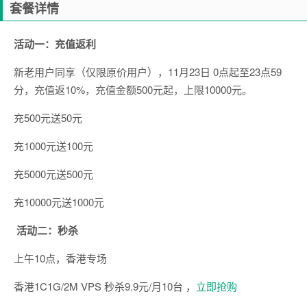
套餐详情
活动一：充值返利
新老用户同享（仅限原价用户），
11
月
23
日
0
点起至
23
点
59
分，充值返
10%
，充值金额
500
元起，上限
10000
元。
充
500
元送
50
元
充
1000
元送
100
元
充
5000
元送
500
元
充
10000
元送
1000
元
活动二：秒杀
上午
10
点，香港专场
香港
1C1G/2M VPS
秒杀
9.9
元
/
月
10
台 ，
立即抢购