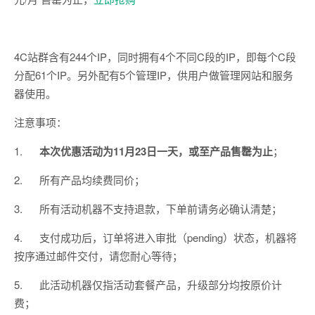
4C
站群含有
244
个
IP
，同时拥有
4
个不同
C
段的
IP
，即每个
C
段
分配
61
个
IP
。另外配有
5
个管理
IP
，供用户做管理网站和服务
器使用。
注意事项：
1.
本次优惠活动为
11
月23日一天，或至产品售罄为止
；
2.
所有产品均续费同价；
3.
所有活动机器不支持退款，下单前请务必确认清楚；
4.
支付成功后，订单将进入审批（
pending
）状态，机器将
按序通过邮件交付，请您耐心等待；
5.
此活动机器仅指活动套餐产品，升级部分均按原价计
费；