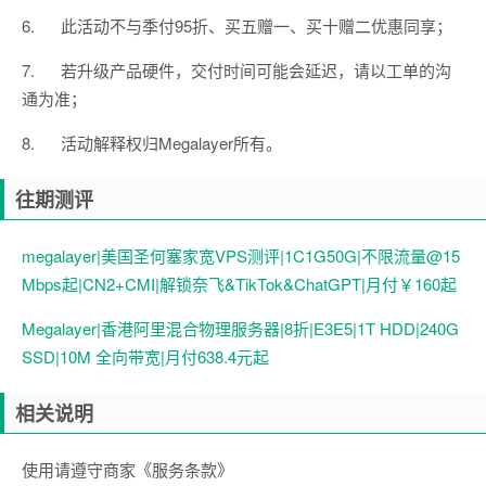
6.
此活动不与季付
95
折、买五赠一、买十赠二优惠同享；
7.
若升级产品硬件，交付时间可能会延迟，请以工单的沟
通为准；
8.
活动解释权归
Megalayer
所有。
往期测评
megalayer|美国圣何塞家宽VPS测评|1C1G50G|不限流量@15
Mbps起|CN2+CMI|解锁奈飞&TikTok&ChatGPT|月付￥160起
Megalayer|香港阿里混合物理服务器|8折|E3E5|1T HDD|240G
SSD|10M 全向带宽|月付638.4元起
相关说明
使用请遵守商家《服务条款》