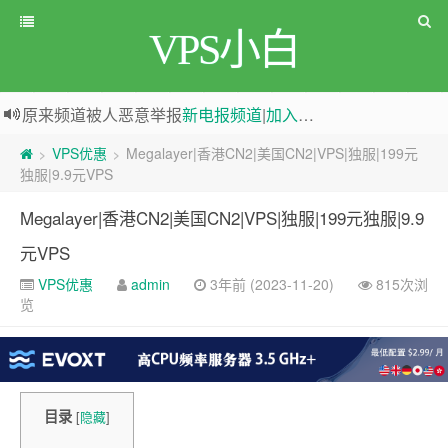
VPS小白
原来频道被人恶意举报
新电报频道
|
加入电报群
greenwebpage|香港|日本|新加坡|美国等多地vps测评|移动直连|1Gbps带宽|年付€29
VPS优惠
Megalayer|香港CN2|美国CN2|VPS|独服|199元
>
>
独服|9.9元VPS
Megalayer|香港CN2|美国CN2|VPS|独服|199元独服|9.9
元VPS
VPS优惠
admin
3年前 (2023-11-20)
815次浏
览
目录
[
隐藏
]