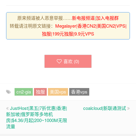
原来频道被人恶意举报……
新电报频道
|
加入电报群
转载请注明原文链接：
Megalayer|香港CN2|美国CN2|VPS|
独服|199元独服|9.9元VPS
喜欢 (
0
)
cn2-gia
独服
美国vps
香港vps
JustHost|黑五|7折优惠|香港|
coalcloud|新联通测试
新加坡|俄罗斯等多地机
房|$4.36/月起|200~1000M无限
流量