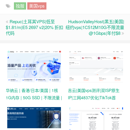
独服
美国vps
Repuc|土耳其VPS|低至
HudsonValleyHost|黑五|美国|
$1.81/m|E5 2697 v2|20% 折扣
纽约vps|1C512M10G不限流量
代码
@1Gbps|年付$8
华纳云 | 香港/日本/美国 | 1核
吉云|美国vps测评|双ISP原生
1G内存 | 50G SSD | 不限流量 |
IP|三网4837优化|TikTok首
首月19.9元起
选|1T@1Gbps|月付￥42