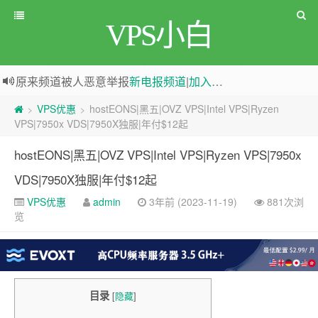
VPS小白
原来频道被人恶意举报
新电报频道
|
加入电报群
greenwebpage|香港|日本|新加坡|美国等多地vps测评|移动直连|1Gbps带宽|年付€29
VPS优惠
hostEONS|黑五|OVZ VPS|Intel VPS|Ryzen
>
>
VPS|7950x VDS|7950X独服|年付$12起
hostEONS|黑五|OVZ VPS|Intel VPS|Ryzen VPS|7950x
VDS|7950X独服|年付$12起
VPS优惠
admin
3年前 (2023-11-19)
881次浏
览
目录
[
隐藏
]