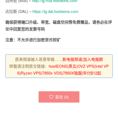
迈阿密 (MIA) –
http://lg.mia.hosteons.com
达拉斯 (DAL) –
https://lg.dal.hosteons.com
确保获得端口升级、带宽、磁盘空间等免费赠品，请务必在评
论中回复您的发票号码
注意：不允许进行加密货币挖矿
原来频道被人恶意举报……
新电报频道
|
加入电报群
转载请注明原文链接：
hostEONS|黑五|OVZ VPS|Intel VP
S|Ryzen VPS|7950x VDS|7950X独服|年付$12起
喜欢 (
0
)