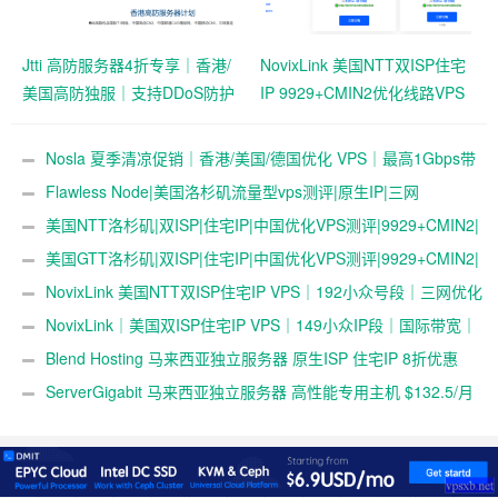
Jtti 高防服务器4折专享｜香港/
NovixLink 美国NTT双ISP住宅
美国高防独服｜支持DDoS防护
IP 9929+CMIN2优化线路VPS
与压力测试
｜192小众号段｜34元/月起
Nosla 夏季清凉促销｜香港/美国/德国优化 VPS｜最高1Gbps带
宽 | 259元/年起
Flawless Node|美国洛杉矶流量型vps测评|原生IP|三网
4837|1Gbps|年付$36起|解锁奈飞&ChatGPT&TikTok
美国NTT洛杉矶|双ISP|住宅IP|中国优化VPS测评|9929+CMIN2|
月付￥34起|跨境社媒电商运营|TikTok直播
美国GTT洛杉矶|双ISP|住宅IP|中国优化VPS测评|9929+CMIN2|
月付￥34起|跨境社媒电商运营|TikTok直播
NovixLink 美国NTT双ISP住宅IP VPS｜192小众号段｜三网优化
｜34元/月起
NovixLink｜美国双ISP住宅IP VPS｜149小众IP段｜国际带宽｜
29元/月起
Blend Hosting 马来西亚独立服务器 原生ISP 住宅IP 8折优惠
$89/月起
ServerGigabit 马来西亚独立服务器 高性能专用主机 $132.5/月
起