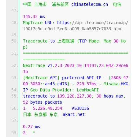
中国
上海市
浦东新区
 chinatelecom
.
cn  
电信
145.32
 ms
MapTrace
 URL
:
 https
:
//api.leo.moe/tracemap/
f90f7c5d-e9ed-5ed6-a009-6ab5857c7633.html
Traceroute
 to 
上海联通
(
TCP 
Mode
,
Max
30
Ho
p
)
===========================================
=================
NextTrace
 v1
.
2.3
2023
-
10
-
14T01
:
23
:
04Z
29ce6
1b
[
NextTrace
 API
]
 preferred API IP 
-
[
2606
:
47
00
:
3030
::
ac43
:
cd76
]
-
229.57ms
-
Misaka
.
HKG
IP 
Geo
Data
Provider
:
LeoMoeAPI
traceroute to 
139.226
.
227.38
,
30
 hops max
,
52
 bytes packets
1
5.226
.
49.254
    AS38136                   
日本
东京都
东京
  akari
.
net 
0.27
 ms
2
*