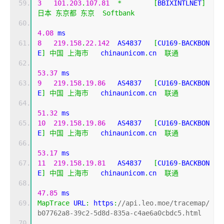
3
101.203
.
107.81
*
[
BBIXINTLNET
]
日本
东京都
东京
Softbank
4.08
 ms
8
219.158
.
22.142
  AS4837   
[
CU169
-
BACKBON
E
]
中国
上海市
   chinaunicom
.
cn  
联通
53.37
 ms
9
219.158
.
19.86
   AS4837   
[
CU169
-
BACKBON
E
]
中国
上海市
   chinaunicom
.
cn  
联通
51.32
 ms
10
219.158
.
19.86
   AS4837   
[
CU169
-
BACKBON
E
]
中国
上海市
   chinaunicom
.
cn  
联通
53.17
 ms
11
219.158
.
19.81
   AS4837   
[
CU169
-
BACKBON
E
]
中国
上海市
   chinaunicom
.
cn  
联通
47.85
 ms
MapTrace
 URL
:
 https
:
//api.leo.moe/tracemap/
b07762a8-39c2-5d8d-835a-c4ae6a0cbdc5.html