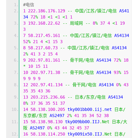
#电信
1
222.186
.
176.129
--
中国/江苏/镇江/电信
 AS41
34 
72
%
18
<
1
<
1
<
1
1
3
192.168
.
22.62
--
局域网
--
8
%
37
4
<
1
19
3
7
58.217
.
45.161
--
中国/江苏/镇江/电信
 AS4134 
52
%
21
4
<
1
15
3
8
58.217
.
60.73
--
中国/江苏/镇江/电信
 AS4134 
2
%
41
3
2
15
4
9
202.97
.
81.161
--
骨干网/电信
 AS4134 
72
%
18
*
10
15
11
10
202.97
.
71.38
--
骨干网/电信
 AS4134 
93
%
15
9
9
9
9
12
202.97
.
41.134
--
骨干网/电信
 AS4134 
0
%
43
35
35
43
36
13
203.215
.
236.66
--
日本/东京/电信
 AS4134 
8
%
37
36
35
51
37
14
58.138
.
100.205
 tky001bb00
.
iij
.
net 
日本/
东京都/东京
 AS2497 
2
%
41
35
34
52
38
15
58.138
.
98.130
 tky009bb00
.
IIJ
.
Net
日本/大
阪
 AS2497 
0
%
43
44
32
45
37
16
58.138
.
114.250
 tky009ix50
.
IIJ
.
Net
日本/