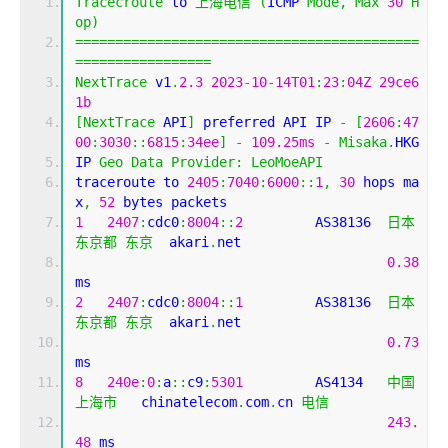
Tracecroute
 to 
上海电信
(
ICMP 
Mode
,
Max
30
H
op
)
===========================================
=================
NextTrace
 v1
.
2.3
2023
-
10
-
14T01
:
23
:
04Z
29ce6
1b
[
NextTrace
 API
]
 preferred API IP 
-
[
2606
:
47
00
:
3030
::
6815
:
34ee
]
-
109.25ms
-
Misaka
.
HKG
IP 
Geo
Data
Provider
:
LeoMoeAPI
traceroute to 
2405
:
7040
:
6000
::
1
,
30
 hops ma
x
,
52
 bytes packets
1
2407
:
cdc0
:
8004
::
2
         AS38136  
日本
东京都
东京
  akari
.
net
0.38
ms
2
2407
:
cdc0
:
8004
::
1
         AS38136  
日本
东京都
东京
  akari
.
net
0.73
ms
8
240e
:
0
:
a
::
c9
:
5301
         AS4134   
中国
上海市
   chinatelecom
.
com
.
cn 
电信
243.
48
 ms