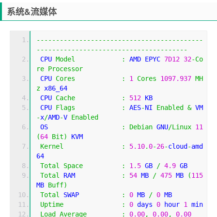
系统&流媒体
-------------------------------------------
---------------------------------------
 CPU 
Model
:
 AMD EPYC 
7D12
32
-
Co
re
Processor
 CPU 
Cores
:
1
Cores
1097.937
MH
z
 x86_64
 CPU 
Cache
:
512
 KB 
 CPU 
Flags
:
 AES
-
NI 
Enabled
&
 VM
-
x
/
AMD
-
V 
Enabled
 OS                   
:
Debian
 GNU
/
Linux
11
(
64
Bit
)
 KVM
Kernel
:
5.10
.
0
-
26
-
cloud
-
amd
64
Total
Space
:
1.5
 GB 
/
4.9
 GB 
Total
 RAM            
:
54
 MB 
/
475
 MB 
(
115
MB 
Buff
)
Total
 SWAP           
:
0
 MB 
/
0
 MB
Uptime
:
0
 days 
0
 hour 
1
 min
Load
Average
:
0.00
,
0.00
,
0.00