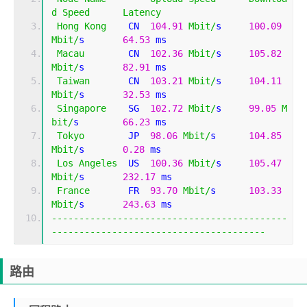
d
Speed
Latency
Hong
Kong
    CN  
104.91
Mbit
/
s     
100.09
Mbit
/
s       
64.53
 ms                        
Macau
        CN  
102.36
Mbit
/
s     
105.82
Mbit
/
s       
82.91
 ms                        
Taiwan
       CN  
103.21
Mbit
/
s     
104.11
Mbit
/
s       
32.53
 ms                        
Singapore
    SG  
102.72
Mbit
/
s     
99.05
M
bit
/
s        
66.23
 ms                        
Tokyo
        JP  
98.06
Mbit
/
s      
104.85
Mbit
/
s       
0.28
 ms                         
Los
Angeles
  US  
100.36
Mbit
/
s     
105.47
Mbit
/
s       
232.17
 ms                       
France
       FR  
93.70
Mbit
/
s      
103.33
Mbit
/
s       
243.63
 ms                       
-------------------------------------------
---------------------------------------
路由