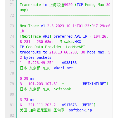
Traceroute
 to 
上海联通
9929
(
TCP 
Mode
,
Max
30
Hop
)
===========================================
=================
NextTrace
 v1
.
2.3
2023
-
10
-
14T01
:
23
:
04Z
29ce6
1b
[
NextTrace
 API
]
 preferred API IP 
-
104.26
.
8.231
-
230.68ms
-
Misaka
.
HKG
IP 
Geo
Data
Provider
:
LeoMoeAPI
traceroute to 
210.13
.
66.238
,
30
 hops max
,
5
2
 bytes packets
1
5.226
.
49.254
    AS38136                   
日本
东京都
东京
  akari
.
net 
0.29
 ms
3
101.203
.
107.81
*
[
BBIXINTLNET
]
日本
东京都
东京
Softbank
3.73
 ms
6
221.111
.
203.2
   AS17676  
[
BBTEC
]
美国
加利福尼亚州
圣何塞
  softbank
.
jp 