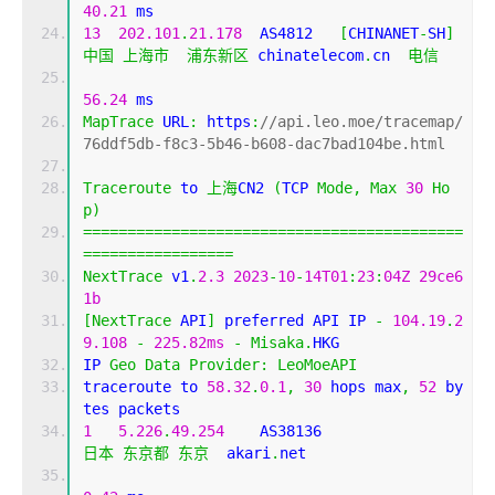
40.21
 ms
13
202.101
.
21.178
  AS4812   
[
CHINANET
-
SH
]
中国
上海市
浦东新区
 chinatelecom
.
cn  
电信
56.24
 ms
MapTrace
 URL
:
 https
:
//api.leo.moe/tracemap/
76ddf5db-f8c3-5b46-b608-dac7bad104be.html
Traceroute
 to 
上海
CN2 
(
TCP 
Mode
,
Max
30
Ho
p
)
===========================================
=================
NextTrace
 v1
.
2.3
2023
-
10
-
14T01
:
23
:
04Z
29ce6
1b
[
NextTrace
 API
]
 preferred API IP 
-
104.19
.
2
9.108
-
225.82ms
-
Misaka
.
HKG
IP 
Geo
Data
Provider
:
LeoMoeAPI
traceroute to 
58.32
.
0.1
,
30
 hops max
,
52
 by
tes packets
1
5.226
.
49.254
    AS38136                   
日本
东京都
东京
  akari
.
net 