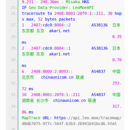
9.231
-
240.36ms
-
Misaka
.
HKG
IP 
Geo
Data
Provider
:
LeoMoeAPI
traceroute to 
2408
:
8001
:
20f0
:
1
::
211
,
30
 hop
s max
,
52
 bytes packets
1
2407
:
cdc0
:
8004
::
2
         AS38136  
日本
东京都
东京
  akari
.
net
0.35
ms
2
2407
:
cdc0
:
8004
::
1
         AS38136  
日本
东京都
东京
  akari
.
net
0.70
ms
6
2408
:
8000
:
2
:
8093
::
        AS4837   
中国
北京市
   chinaunicom
.
cn 
联通
293.
72
 ms
10
2408
:
8001
:
20f0
:
1
::
211
     AS4837   
中国
湖南省
长沙市
  chinaunicom
.
cn 
联通
317.
86
 ms
MapTrace
 URL
:
 https
:
//api.leo.moe/tracemap/
d8db7075-977c-504f-b3b3-2b941641bcd6.html