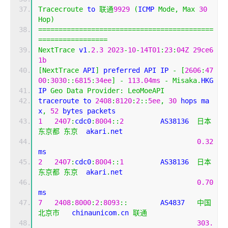
Tracecroute
 to 
联通
9929
(
ICMP 
Mode
,
Max
30
Hop
)
===========================================
=================
NextTrace
 v1
.
2.3
2023
-
10
-
14T01
:
23
:
04Z
29ce6
1b
[
NextTrace
 API
]
 preferred API IP 
-
[
2606
:
47
00
:
3030
::
6815
:
34ee
]
-
113.04ms
-
Misaka
.
HKG
IP 
Geo
Data
Provider
:
LeoMoeAPI
traceroute to 
2408
:
8120
:
2
::
5ee
,
30
 hops ma
x
,
52
 bytes packets
1
2407
:
cdc0
:
8004
::
2
         AS38136  
日本
东京都
东京
  akari
.
net
0.32
ms
2
2407
:
cdc0
:
8004
::
1
         AS38136  
日本
东京都
东京
  akari
.
net
0.70
ms
7
2408
:
8000
:
2
:
8093
::
        AS4837   
中国
北京市
   chinaunicom
.
cn 
联通
303.