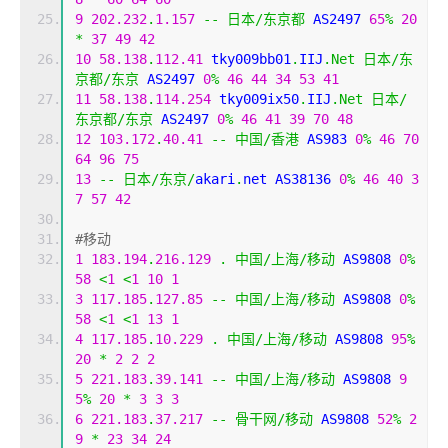
9
202.232
.
1.157
--
日本/东京都
 AS2497 
65
%
20
*
37
49
42
10
58.138
.
112.41
 tky009bb01
.
IIJ
.
Net
日本/东
京都/东京
 AS2497 
0
%
46
44
34
53
41
11
58.138
.
114.254
 tky009ix50
.
IIJ
.
Net
日本/
东京都/东京
 AS2497 
0
%
46
41
39
70
48
12
103.172
.
40.41
--
中国/香港
 AS983 
0
%
46
70
64
96
75
13
--
日本/东京/
akari
.
net AS38136 
0
%
46
40
3
7
57
42
#移动
1
183.194
.
216.129
.
中国/上海/移动
 AS9808 
0
%
58
<
1
<
1
10
1
3
117.185
.
127.85
--
中国/上海/移动
 AS9808 
0
%
58
<
1
<
1
13
1
4
117.185
.
10.229
.
中国/上海/移动
 AS9808 
95
%
20
*
2
2
2
5
221.183
.
39.141
--
中国/上海/移动
 AS9808 
9
5
%
20
*
3
3
3
6
221.183
.
37.217
--
骨干网/移动
 AS9808 
52
%
2
9
*
23
34
24