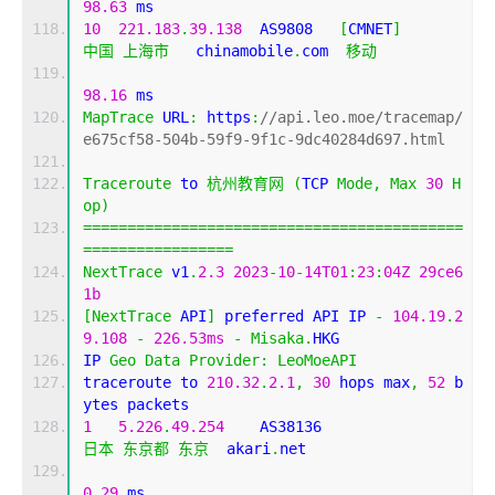
98.63
 ms
10
221.183
.
39.138
  AS9808   
[
CMNET
]
中国
上海市
   chinamobile
.
com  
移动
98.16
 ms
MapTrace
 URL
:
 https
:
//api.leo.moe/tracemap/
e675cf58-504b-59f9-9f1c-9dc40284d697.html
Traceroute
 to 
杭州教育网
(
TCP 
Mode
,
Max
30
H
op
)
===========================================
=================
NextTrace
 v1
.
2.3
2023
-
10
-
14T01
:
23
:
04Z
29ce6
1b
[
NextTrace
 API
]
 preferred API IP 
-
104.19
.
2
9.108
-
226.53ms
-
Misaka
.
HKG
IP 
Geo
Data
Provider
:
LeoMoeAPI
traceroute to 
210.32
.
2.1
,
30
 hops max
,
52
 b
ytes packets
1
5.226
.
49.254
    AS38136                   
日本
东京都
东京
  akari
.
net 
0.29
 ms