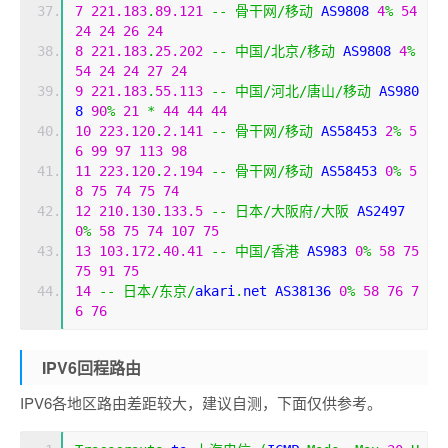
7
221.183
.
89.121
--
骨干网/移动
 AS9808 
4
%
54
24
24
26
24
8
221.183
.
25.202
--
中国/北京/移动
 AS9808 
4
%
54
24
24
27
24
9
221.183
.
55.113
--
中国/河北/唐山/移动
 AS980
8 
90
%
21
*
44
44
44
10
223.120
.
2.141
--
骨干网/移动
 AS58453 
2
%
5
6
99
97
113
98
11
223.120
.
2.194
--
骨干网/移动
 AS58453 
0
%
5
8
75
74
75
74
12
210.130
.
133.5
--
日本/大阪府/大阪
 AS2497 
0
%
58
75
74
107
75
13
103.172
.
40.41
--
中国/香港
 AS983 
0
%
58
75
75
91
75
14
--
日本/东京/
akari
.
net AS38136 
0
%
58
76
7
6
76
IPV6回程路由
IPV6各地区路由差距较大，建议自测，下面仅供参考。