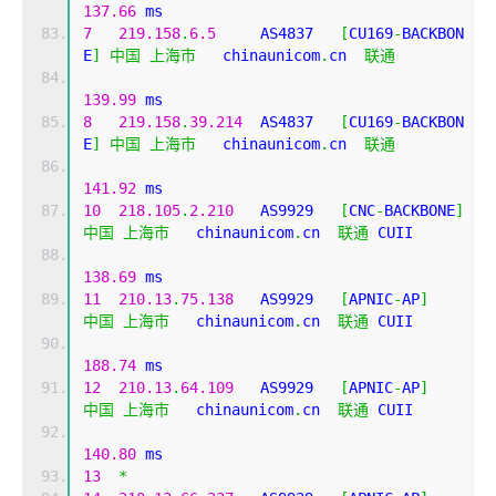
137.66
 ms
7
219.158
.
6.5
     AS4837   
[
CU169
-
BACKBON
E
]
中国
上海市
   chinaunicom
.
cn  
联通
139.99
 ms
8
219.158
.
39.214
  AS4837   
[
CU169
-
BACKBON
E
]
中国
上海市
   chinaunicom
.
cn  
联通
141.92
 ms
10
218.105
.
2.210
   AS9929   
[
CNC
-
BACKBONE
]
中国
上海市
   chinaunicom
.
cn  
联通
 CUII
138.69
 ms
11
210.13
.
75.138
   AS9929   
[
APNIC
-
AP
]
中国
上海市
   chinaunicom
.
cn  
联通
 CUII
188.74
 ms
12
210.13
.
64.109
   AS9929   
[
APNIC
-
AP
]
中国
上海市
   chinaunicom
.
cn  
联通
 CUII
140.80
 ms
13
*