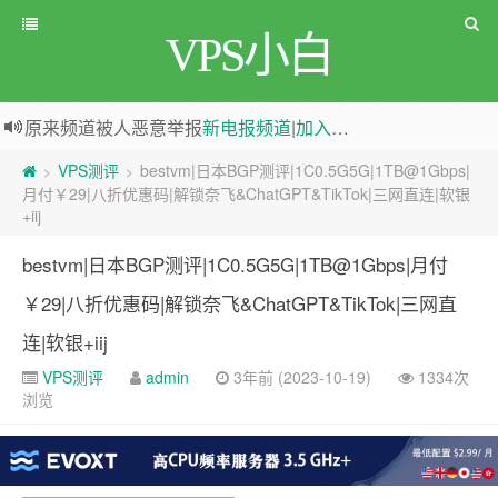
VPS小白
greenwebpage|香港|日本|新加坡|美国等多地vps测评|移动直连|1Gbps带宽|年付€29
原来频道被人恶意举报
新电报频道
|
加入电报群
VPS测评
bestvm|日本BGP测评|1C0.5G5G|1TB@1Gbps|
>
>
月付￥29|八折优惠码|解锁奈飞&ChatGPT&TikTok|三网直连|软银
+iij
bestvm|日本BGP测评|1C0.5G5G|1TB@1Gbps|月付
￥29|八折优惠码|解锁奈飞&ChatGPT&TikTok|三网直
连|软银+iij
VPS测评
admin
3年前 (2023-10-19)
1334次
浏览