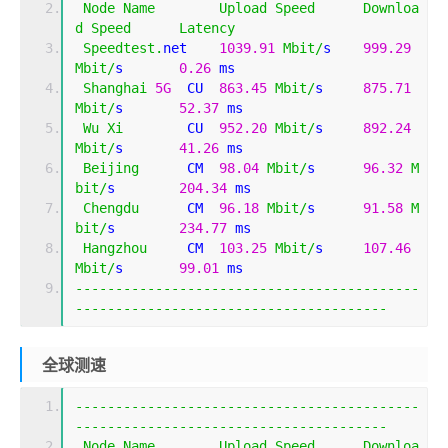
Node
Name
Upload
Speed
Downloa
d
Speed
Latency
Speedtest
.
net    
1039.91
Mbit
/
s    
999.29
Mbit
/
s       
0.26
 ms                         
Shanghai
5G
  CU  
863.45
Mbit
/
s     
875.71
Mbit
/
s       
52.37
 ms                        
Wu
Xi
        CU  
952.20
Mbit
/
s     
892.24
Mbit
/
s       
41.26
 ms                        
Beijing
      CM  
98.04
Mbit
/
s      
96.32
M
bit
/
s        
204.34
 ms                       
Chengdu
      CM  
96.18
Mbit
/
s      
91.58
M
bit
/
s        
234.77
 ms                       
Hangzhou
     CM  
103.25
Mbit
/
s     
107.46
Mbit
/
s       
99.01
 ms                        
-------------------------------------------
---------------------------------------
全球测速
-------------------------------------------
---------------------------------------
Node
Name
Upload
Speed
Downloa