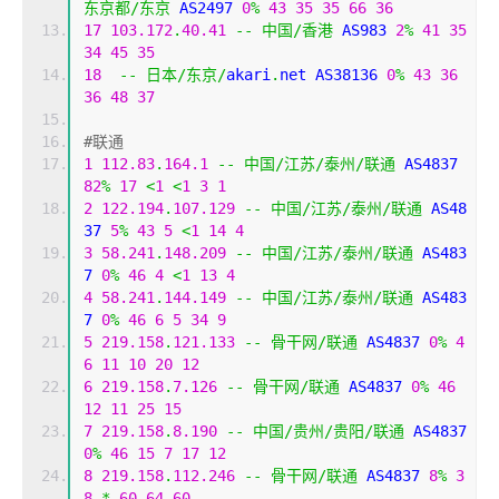
东京都/东京
 AS2497 
0
%
43
35
35
66
36
17
103.172
.
40.41
--
中国/香港
 AS983 
2
%
41
35
34
45
35
18
--
日本/东京/
akari
.
net AS38136 
0
%
43
36
36
48
37
#联通
1
112.83
.
164.1
--
中国/江苏/泰州/联通
 AS4837 
82
%
17
<
1
<
1
3
1
2
122.194
.
107.129
--
中国/江苏/泰州/联通
 AS48
37 
5
%
43
5
<
1
14
4
3
58.241
.
148.209
--
中国/江苏/泰州/联通
 AS483
7 
0
%
46
4
<
1
13
4
4
58.241
.
144.149
--
中国/江苏/泰州/联通
 AS483
7 
0
%
46
6
5
34
9
5
219.158
.
121.133
--
骨干网/联通
 AS4837 
0
%
4
6
11
10
20
12
6
219.158
.
7.126
--
骨干网/联通
 AS4837 
0
%
46
12
11
25
15
7
219.158
.
8.190
--
中国/贵州/贵阳/联通
 AS4837 
0
%
46
15
7
17
12
8
219.158
.
112.246
--
骨干网/联通
 AS4837 
8
%
3
8
*
60
64
60