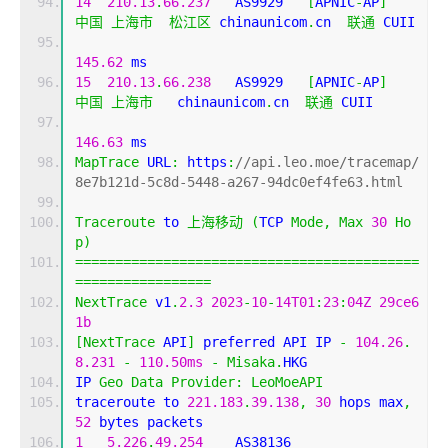
14
210.13
.
66.237
   AS9929   
[
APNIC
-
AP
]
中国
上海市
松江区
 chinaunicom
.
cn  
联通
 CUII
145.62
 ms
15
210.13
.
66.238
   AS9929   
[
APNIC
-
AP
]
中国
上海市
   chinaunicom
.
cn  
联通
 CUII
146.63
 ms
MapTrace
 URL
:
 https
:
//api.leo.moe/tracemap/
8e7b121d-5c8d-5448-a267-94dc0ef4fe63.html
Traceroute
 to 
上海移动
(
TCP 
Mode
,
Max
30
Ho
p
)
===========================================
=================
NextTrace
 v1
.
2.3
2023
-
10
-
14T01
:
23
:
04Z
29ce6
1b
[
NextTrace
 API
]
 preferred API IP 
-
104.26
.
8.231
-
110.50ms
-
Misaka
.
HKG
IP 
Geo
Data
Provider
:
LeoMoeAPI
traceroute to 
221.183
.
39.138
,
30
 hops max
,
52
 bytes packets
1
5.226
.
49.254
    AS38136                   