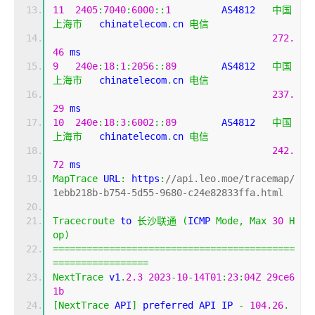
11
2405
:
7040
:
6000
::
1
         AS4812   
中国
上海市
   chinatelecom
.
cn 
电信
272.
46
 ms
9
240e
:
18
:
1
:
2056
::
89
        AS4812   
中国
上海市
   chinatelecom
.
cn 
电信
237.
29
 ms
10
240e
:
18
:
3
:
6002
::
89
        AS4812   
中国
上海市
   chinatelecom
.
cn 
电信
242.
72
 ms
MapTrace
 URL
:
 https
:
//api.leo.moe/tracemap/
1ebb218b-b754-5d55-9680-c24e82833ffa.html
Tracecroute
 to 
长沙联通
(
ICMP 
Mode
,
Max
30
H
op
)
===========================================
=================
NextTrace
 v1
.
2.3
2023
-
10
-
14T01
:
23
:
04Z
29ce6
1b
[
NextTrace
 API
]
 preferred API IP 
-
104.26
.