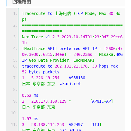
回程路由
Traceroute
 to 
上海电信
(
TCP 
Mode
,
Max
30
Ho
p
)
===========================================
=================
NextTrace
 v1
.
2.3
2023
-
10
-
14T01
:
23
:
04Z
29ce6
1b
[
NextTrace
 API
]
 preferred API IP 
-
[
2606
:
47
00
:
3030
::
6815
:
34ee
]
-
240.23ms
-
Misaka
.
HKG
IP 
Geo
Data
Provider
:
LeoMoeAPI
traceroute to 
202.101
.
21.178
,
30
 hops max
,
52
 bytes packets
1
5.226
.
49.254
    AS38136                   
日本
东京都
东京
  akari
.
net 
0.52
 ms
2
210.173
.
169.129
*
[
APNIC
-
AP
]
日本
东京都
东京
1.97
 ms
3
58.138
.
114.253
  AS2497   
[
IIJ
]
日本
东京都
东京
  iij
.
ad
.
jp 