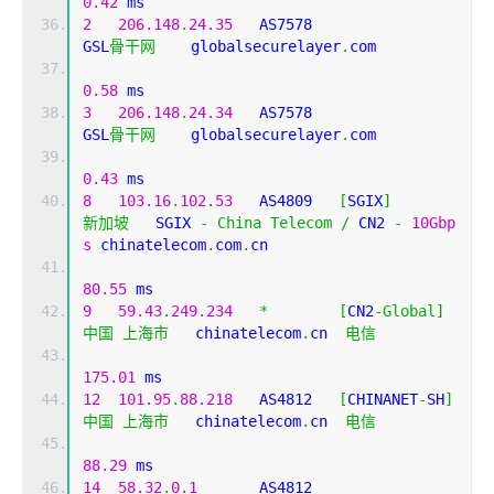
0.42
 ms
2
206.148
.
24.35
   AS7578                    
GSL
骨干网
    globalsecurelayer
.
com 
0.58
 ms
3
206.148
.
24.34
   AS7578                    
GSL
骨干网
    globalsecurelayer
.
com 
0.43
 ms
8
103.16
.
102.53
   AS4809   
[
SGIX
]
新加坡
   SGIX 
-
China
Telecom
/
 CN2 
-
10Gbp
s
 chinatelecom
.
com
.
cn 
80.55
 ms
9
59.43
.
249.234
*
[
CN2
-
Global
]
中国
上海市
   chinatelecom
.
cn  
电信
175.01
 ms
12
101.95
.
88.218
   AS4812   
[
CHINANET
-
SH
]
中国
上海市
   chinatelecom
.
cn  
电信
88.29
 ms
14
58.32
.
0.1
       AS4812                    