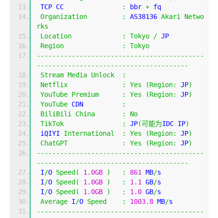
 TCP CC               
:
 bbr 
+
 fq
Organization
:
 AS38136 
Akari
Netwo
rks
Location
:
Tokyo
/
 JP
Region
:
Tokyo
-------------------------------------------
---------------------------------------
Stream
Media
Unlock
:
Netflix
:
Yes
(
Region
:
 JP
)
YouTube
Premium
:
Yes
(
Region
:
 JP
)
YouTube
 CDN          
:
BiliBili
China
:
No
TikTok
:
 JP
(可能为
IDC IP
)
 iQIYI 
International
:
Yes
(
Region
:
 JP
)
ChatGPT
:
Yes
(
Region
:
 JP
)
-------------------------------------------
---------------------------------------
 I
/
O 
Speed
(
1.0GB
)
:
861
 MB
/
s
 I
/
O 
Speed
(
1.0GB
)
:
1.1
 GB
/
s
 I
/
O 
Speed
(
1.0GB
)
:
1.0
 GB
/
s
Average
 I
/
O 
Speed
:
1003.8
 MB
/
s
-------------------------------------------