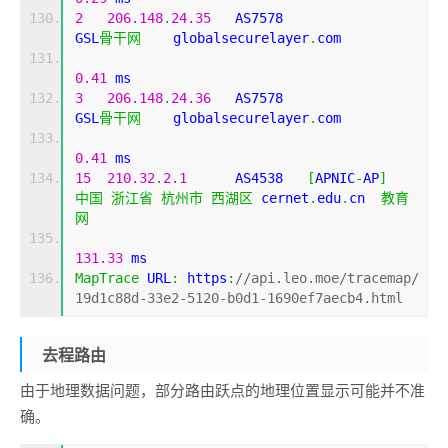
2
206.148
.
24.35
   AS7578                    
GSL
骨干网
    globalsecurelayer
.
com 
0.41
 ms
3
206.148
.
24.36
   AS7578                    
GSL
骨干网
    globalsecurelayer
.
com 
0.41
 ms
15
210.32
.
2.1
      AS4538   
[
APNIC
-
AP
]
中国
浙江省
杭州市
西湖区
 cernet
.
edu
.
cn  
教育
网
131.33
 ms
MapTrace
 URL
:
 https
:
//api.leo.moe/tracemap/
19d1c88d-33e2-5120-b0d1-1690ef7aecb4.html
去程路由
由于地理数据问题，部分路由跃点的地理位置显示可能并不准
确。