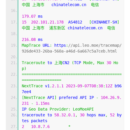
中国
上海市
   chinatelecom
.
cn  
电信
179.07
 ms
15
202.101
.
21.178
  AS4812   
[
CHINANET
-
SH
]
中国
上海市
浦东新区
 chinatelecom
.
cn  
电信
216.08
 ms
MapTrace
 URL
:
 https
:
//api.leo.moe/tracemap/
926de433-26ba-560a-a46d-6a667c5a7ceb.html
Traceroute
 to 
上海
CN2 
(
TCP 
Mode
,
Max
30
Ho
p
)
===========================================
=================
NextTrace
 v1
.
2.1
.
1
2023
-
09
-
07T08
:
38
:
12Z
 b96
7ee4
[
NextTrace
 API
]
 prefered API IP 
-
104.26
.
9.
231
-
1.15ms
IP 
Geo
Data
Provider
:
LeoMoeAPI
traceroute to 
58.32
.
0.1
,
30
 hops max
,
52
 by
tes packets
2
10.8
.
7.6
*