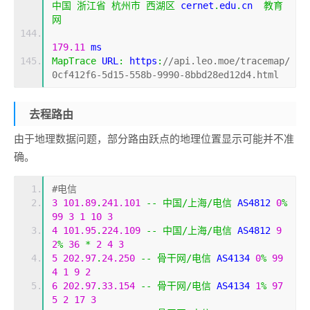
中国
浙江省
杭州市
西湖区
 cernet
.
edu
.
cn  
教育
网
179.11
 ms
MapTrace
 URL
:
 https
:
//api.leo.moe/tracemap/
0cf412f6-5d15-558b-9990-8bbd28ed12d4.html
去程路由
由于地理数据问题，部分路由跃点的地理位置显示可能并不准
确。
#电信
3
101.89
.
241.101
--
中国/上海/电信
 AS4812 
0
%
99
3
1
10
3
4
101.95
.
224.109
--
中国/上海/电信
 AS4812 
9
2
%
36
*
2
4
3
5
202.97
.
24.250
--
骨干网/电信
 AS4134 
0
%
99
4
1
9
2
6
202.97
.
33.154
--
骨干网/电信
 AS4134 
1
%
97
5
2
17
3