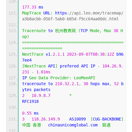
177.33
 ms
MapTrace
 URL
:
 https
:
//api.leo.moe/tracemap/
a3b8acbb-056f-5ab0-b85d-f9cc64aa00dc.html
Traceroute
 to 
杭州教育网
(
TCP 
Mode
,
Max
30
H
op
)
===========================================
=================
NextTrace
 v1
.
2.1
.
1
2023
-
09
-
07T08
:
38
:
12Z
 b96
7ee4
[
NextTrace
 API
]
 prefered API IP 
-
104.26
.
9.
231
-
1.01ms
IP 
Geo
Data
Provider
:
LeoMoeAPI
traceroute to 
210.32
.
2.1
,
30
 hops max
,
52
 b
ytes packets
2
10.9
.
8.7
*
RFC1918          
0.55
 ms
3
118.26
.
149.9
    AS10099  
[
CUG
-
BACKBONE
]
中国
香港
   chinaunicomglobal
.
com  
联通