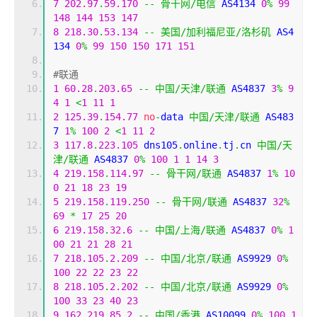
7
202.97
.
59.170
--
骨干网/电信
 AS4134 
0
%
99
148
144
153
147
8
218.30
.
53.134
--
美国/加利福尼亚/洛杉矶
 AS4
134 
0
%
99
150
150
171
151
#联通
1
60.28
.
203.65
--
中国/天津/联通
 AS4837 
3
%
9
4
1
<
1
11
1
2
125.39
.
154.77
no
-
data 
中国/天津/联通
 AS483
7 
1
%
100
2
<
1
11
2
3
117.8
.
223.105
 dns105
.
online
.
tj
.
cn 
中国/天
津/联通
 AS4837 
0
%
100
1
1
14
3
4
219.158
.
114.97
--
骨干网/联通
 AS4837 
1
%
10
0
21
18
23
19
5
219.158
.
119.250
--
骨干网/联通
 AS4837 
32
%
69
*
17
25
20
6
219.158
.
32.6
--
中国/上海/联通
 AS4837 
0
%
1
00
21
21
28
21
7
218.105
.
2.209
--
中国/北京/联通
 AS9929 
0
%
100
22
22
23
22
8
218.105
.
2.202
--
中国/北京/联通
 AS9929 
0
%
100
33
23
40
23
9
162.219
.
85.2
--
中国/香港
 AS10099 
0
%
100
1