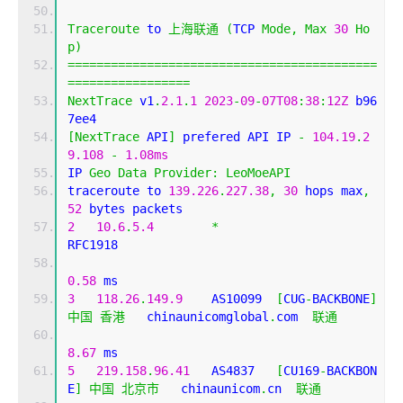
Traceroute
 to 
上海联通
(
TCP 
Mode
,
Max
30
Ho
p
)
===========================================
=================
NextTrace
 v1
.
2.1
.
1
2023
-
09
-
07T08
:
38
:
12Z
 b96
7ee4
[
NextTrace
 API
]
 prefered API IP 
-
104.19
.
2
9.108
-
1.08ms
IP 
Geo
Data
Provider
:
LeoMoeAPI
traceroute to 
139.226
.
227.38
,
30
 hops max
,
52
 bytes packets
2
10.6
.
5.4
*
RFC1918          
0.58
 ms
3
118.26
.
149.9
    AS10099  
[
CUG
-
BACKBONE
]
中国
香港
   chinaunicomglobal
.
com  
联通
8.67
 ms
5
219.158
.
96.41
   AS4837   
[
CU169
-
BACKBON
E
]
中国
北京市
   chinaunicom
.
cn  
联通