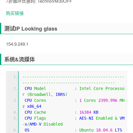
7折循环优惠码: TechnoVM30OFF
购买链接
测试IP Looking glass
154.9.249.1
系统&流媒体
-------------------------------------------
---------------------------------------
 CPU 
Model
:
Intel
Core
Processo
r
(
Broadwell
,
 IBRS
)
 CPU 
Cores
:
1
Cores
2399.996
MH
z
 x86_64
 CPU 
Cache
:
16384
 KB 
 CPU 
Flags
:
 AES
-
NI 
Enabled
&
 VM
-
x
/
AMD
-
V 
Disabled
 OS                   
:
Ubuntu
18.04
.
6
 LTS 