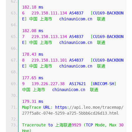
182.18
 ms
6
219.158
.
111.134
 AS4837   
[
CU169
-
BACKBON
E
]
中国
上海市
   chinaunicom
.
cn  
联通
182.08
 ms
7
219.158
.
113.134
 AS4837   
[
CU169
-
BACKBON
E
]
中国
上海市
   chinaunicom
.
cn  
联通
178.43
 ms
8
219.158
.
113.101
 AS4837   
[
CU169
-
BACKBON
E
]
中国
上海市
   chinaunicom
.
cn  
联通
177.65
 ms
9
139.226
.
227.38
  AS17621  
[
UNICOM
-
SH
]
中国
上海市
   chinaunicom
.
cn  
联通
179.31
 ms
MapTrace
 URL
:
 https
:
//api.leo.moe/tracemap/
277f5a8c-074e-5259-a725-5bbb6cd26d13.html
Traceroute
 to 
上海联通
9929
(
TCP 
Mode
,
Max
30
Hop
)