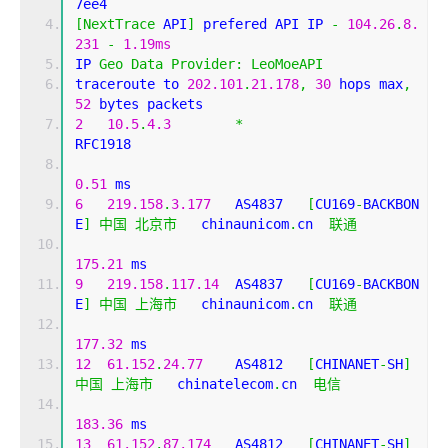
7ee4
[
NextTrace
 API
]
 prefered API IP 
-
104.26
.
8.
231
-
1.19ms
IP 
Geo
Data
Provider
:
LeoMoeAPI
traceroute to 
202.101
.
21.178
,
30
 hops max
,
52
 bytes packets
2
10.5
.
4.3
*
RFC1918          
0.51
 ms
6
219.158
.
3.177
   AS4837   
[
CU169
-
BACKBON
E
]
中国
北京市
   chinaunicom
.
cn  
联通
175.21
 ms
9
219.158
.
117.14
  AS4837   
[
CU169
-
BACKBON
E
]
中国
上海市
   chinaunicom
.
cn  
联通
177.32
 ms
12
61.152
.
24.77
    AS4812   
[
CHINANET
-
SH
]
中国
上海市
   chinatelecom
.
cn  
电信
183.36
 ms
13
61.152
.
87.174
   AS4812   
[
CHINANET
-
SH
]