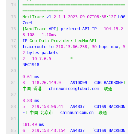
===========================================
=================
NextTrace
 v1
.
2.1
.
1
2023
-
09
-
07T08
:
38
:
12Z
 b96
7ee4
[
NextTrace
 API
]
 prefered API IP 
-
104.19
.
2
8.108
-
1.10ms
IP 
Geo
Data
Provider
:
LeoMoeAPI
traceroute to 
210.13
.
66.238
,
30
 hops max
,
5
2
 bytes packets
2
10.7
.
6.5
*
RFC1918          
0.61
 ms
3
118.26
.
149.9
    AS10099  
[
CUG
-
BACKBONE
]
中国
香港
   chinaunicomglobal
.
com  
联通
8.83
 ms
5
219.158
.
96.41
   AS4837   
[
CU169
-
BACKBON
E
]
中国
北京市
   chinaunicom
.
cn  
联通
181.49
 ms
6
219.158
.
43.154
  AS4837   
[
CU169
-
BACKBON