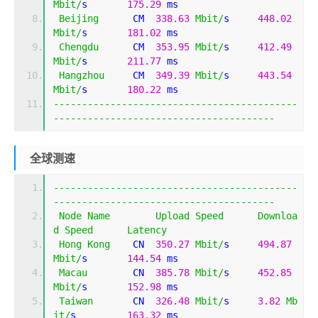
Mbit
/
s       
175.29
 ms                       
Beijing
      CM  
338.63
Mbit
/
s     
448.02
Mbit
/
s       
181.02
 ms                       
Chengdu
      CM  
353.95
Mbit
/
s     
412.49
Mbit
/
s       
211.77
 ms                       
Hangzhou
     CM  
349.39
Mbit
/
s     
443.54
Mbit
/
s       
180.22
 ms                       
-------------------------------------------
---------------------------------------
全球测速
-------------------------------------------
---------------------------------------
Node
Name
Upload
Speed
Downloa
d
Speed
Latency
Hong
Kong
    CN  
350.27
Mbit
/
s     
494.87
Mbit
/
s       
144.54
 ms                       
Macau
        CN  
385.78
Mbit
/
s     
452.85
Mbit
/
s       
152.98
 ms                       
Taiwan
       CN  
326.48
Mbit
/
s     
3.82
Mb
it
/
s         
163.32
 ms                       