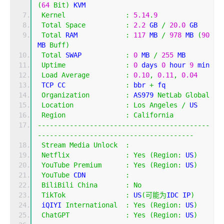
(
64
Bit
)
 KVM
Kernel
:
5.14
.
9
Total
Space
:
2.2
 GB 
/
20.0
 GB 
Total
 RAM            
:
117
 MB 
/
978
 MB 
(
90
MB 
Buff
)
Total
 SWAP           
:
0
 MB 
/
255
 MB
Uptime
:
0
 days 
0
 hour 
9
 min
Load
Average
:
0.10
,
0.11
,
0.04
 TCP CC               
:
 bbr 
+
 fq
Organization
:
 AS979 
NetLab
Global
Location
:
Los
Angeles
/
 US
Region
:
California
-------------------------------------------
---------------------------------------
Stream
Media
Unlock
:
Netflix
:
Yes
(
Region
:
 US
)
YouTube
Premium
:
Yes
(
Region
:
 US
)
YouTube
 CDN          
:
BiliBili
China
:
No
TikTok
:
 US
(可能为
IDC IP
)
 iQIYI 
International
:
Yes
(
Region
:
 US
)
ChatGPT
:
Yes
(
Region
:
 US
)