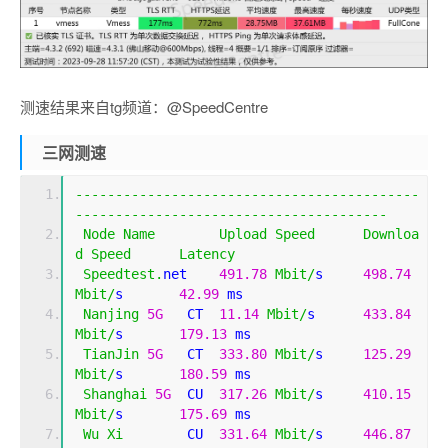
测速结果来自tg频道：@SpeedCentre
三网测速
-------------------------------------------
---------------------------------------
Node
Name
Upload
Speed
Downloa
d
Speed
Latency
Speedtest
.
net    
491.78
Mbit
/
s     
498.74
Mbit
/
s       
42.99
 ms                        
Nanjing
5G
   CT  
11.14
Mbit
/
s      
433.84
Mbit
/
s       
179.13
 ms                       
TianJin
5G
   CT  
333.80
Mbit
/
s     
125.29
Mbit
/
s       
180.59
 ms                       
Shanghai
5G
  CU  
317.26
Mbit
/
s     
410.15
Mbit
/
s       
175.69
 ms                       
Wu
Xi
        CU  
331.64
Mbit
/
s     
446.87