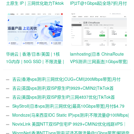
土原生 IP | 三网优化助力Tiktok
IP|2T@1Gbps起|全场7折|月付
业务 | 50 HKD/月起
$7起|解锁新加坡流媒体|移动直
连
华纳云 | 香港/日本/美国 | 1核
lamhosting|日本 ChinaRoute
1G内存 | 50G SSD | 不限流量 |
VPS测评|三网直连|1Gbps带宽|
首月19.9元起
月付￥7.99起|解锁奈飞
&ChatGPT
吉云|香港vps测评|三网优化|CUG+CMI|200Mbps带宽|月付
￥42
吉云|英国vps测评|双ISP原生IP|9929+CMIN2|TikTok首
选|1T@1Gbps|月付￥47
吉云|美国vps测评|双ISP原生IP|三网4837优化|TikTok首
选|1T@1Gbps|月付￥42
SkyStroll|日本vps测评|三网优化|最高10Gbps带宽|月付$4.79
起
Mondoze|马来西亚IDC Static IP|vps测评|不限流量@100Mbps|
解锁奈飞&tiktok&chatgpt|电信直连
NovixLink 美国NTT双ISP住宅IP 9929+CMIN2优化线路VPS｜
192小众号段｜34元/月起
WormNet|香港NTT|vps测评|可选不限流量@1Gbps带宽|解锁奈