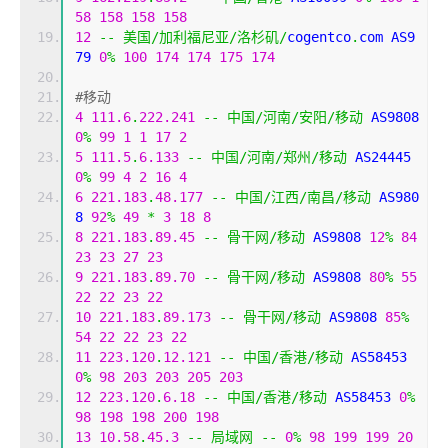
58
158
158
158
12
--
美国/加利福尼亚/洛杉矶/
cogentco
.
com AS9
79 
0
%
100
174
174
175
174
#移动
4
111.6
.
222.241
--
中国/河南/安阳/移动
 AS9808 
0
%
99
1
1
17
2
5
111.5
.
6.133
--
中国/河南/郑州/移动
 AS24445 
0
%
99
4
2
16
4
6
221.183
.
48.177
--
中国/江西/南昌/移动
 AS980
8 
92
%
49
*
3
18
8
8
221.183
.
89.45
--
骨干网/移动
 AS9808 
12
%
84
23
23
27
23
9
221.183
.
89.70
--
骨干网/移动
 AS9808 
80
%
55
22
22
23
22
10
221.183
.
89.173
--
骨干网/移动
 AS9808 
85
%
54
22
22
23
22
11
223.120
.
12.121
--
中国/香港/移动
 AS58453 
0
%
98
203
203
205
203
12
223.120
.
6.18
--
中国/香港/移动
 AS58453 
0
%
98
198
198
200
198
13
10.58
.
45.3
--
局域网
--
0
%
98
199
199
20