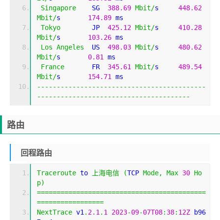
Singapore
    SG  
388.69
Mbit
/
s     
448.62
Mbit
/
s       
174.89
 ms                       
Tokyo
        JP  
425.12
Mbit
/
s     
410.28
Mbit
/
s       
103.26
 ms                       
Los
Angeles
  US  
498.03
Mbit
/
s     
480.62
Mbit
/
s       
0.81
 ms                         
France
       FR  
345.61
Mbit
/
s     
489.54
Mbit
/
s       
154.71
 ms                       
-------------------------------------------
---------------------------------------
路由
回程路由
Traceroute
 to 
上海电信
(
TCP 
Mode
,
Max
30
Ho
p
)
===========================================
=================
NextTrace
 v1
.
2.1
.
1
2023
-
09
-
07T08
:
38
:
12Z
 b96