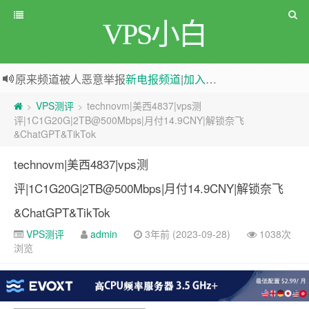
VPS小白
greenwebpage|香港|日本|新加坡|美国等多地vps测评|移动直连|1Gbps带宽|年付€29
原来频道被人恶意举报
新电报频道
|
加入电报群
VPS测评
technovm|美西4837|vps测
>
>
评|1C1G20G|2TB@500Mbps|月付14.9CNY|解锁奈飞
&ChatGPT&TikTok
technovm|美西4837|vps测
评|1C1G20G|2TB@500Mbps|月付14.9CNY|解锁奈飞
&ChatGPT&TikTok
VPS测评
admin
3年前 (2023-09-28)
1038次
浏览