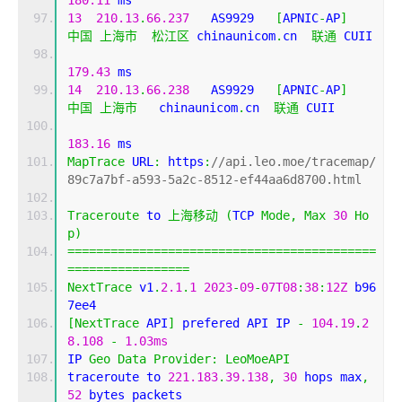
180.11
 ms
13
210.13
.
66.237
   AS9929   
[
APNIC
-
AP
]
中国
上海市
松江区
 chinaunicom
.
cn  
联通
 CUII
179.43
 ms
14
210.13
.
66.238
   AS9929   
[
APNIC
-
AP
]
中国
上海市
   chinaunicom
.
cn  
联通
 CUII
183.16
 ms
MapTrace
 URL
:
 https
:
//api.leo.moe/tracemap/
89c7a7bf-a593-5a2c-8512-ef44aa6d8700.html
Traceroute
 to 
上海移动
(
TCP 
Mode
,
Max
30
Ho
p
)
===========================================
=================
NextTrace
 v1
.
2.1
.
1
2023
-
09
-
07T08
:
38
:
12Z
 b96
7ee4
[
NextTrace
 API
]
 prefered API IP 
-
104.19
.
2
8.108
-
1.03ms
IP 
Geo
Data
Provider
:
LeoMoeAPI
traceroute to 
221.183
.
39.138
,
30
 hops max
,
52
 bytes packets