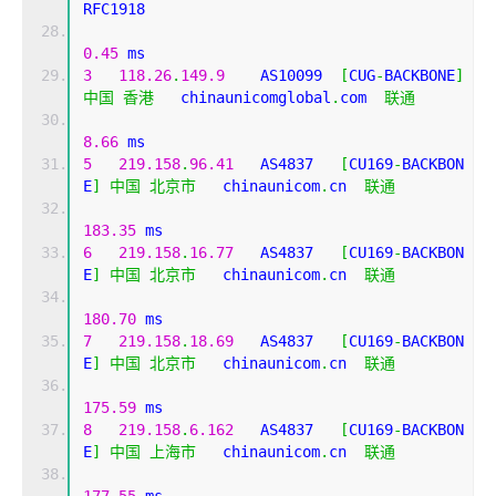
RFC1918          
0.45
 ms
3
118.26
.
149.9
    AS10099  
[
CUG
-
BACKBONE
]
中国
香港
   chinaunicomglobal
.
com  
联通
8.66
 ms
5
219.158
.
96.41
   AS4837   
[
CU169
-
BACKBON
E
]
中国
北京市
   chinaunicom
.
cn  
联通
183.35
 ms
6
219.158
.
16.77
   AS4837   
[
CU169
-
BACKBON
E
]
中国
北京市
   chinaunicom
.
cn  
联通
180.70
 ms
7
219.158
.
18.69
   AS4837   
[
CU169
-
BACKBON
E
]
中国
北京市
   chinaunicom
.
cn  
联通
175.59
 ms
8
219.158
.
6.162
   AS4837   
[
CU169
-
BACKBON
E
]
中国
上海市
   chinaunicom
.
cn  
联通