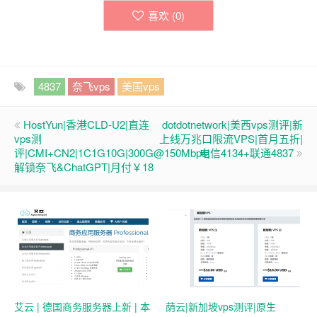
喜欢 (
0
)
4837
奈飞vps
美国vps
HostYun|香港CLD-U2|直连
dotdotnetwork|美西vps测评|新
vps测
上线万兆口限流VPS|首月五折|
评|CMI+CN2|1C1G10G|300G@150Mbps|
电信4134+联通4837
解锁奈飞&ChatGPT|月付￥18
艾云 | 德国商务服务器上新 | 本
荫云|新加坡vps测评|原生