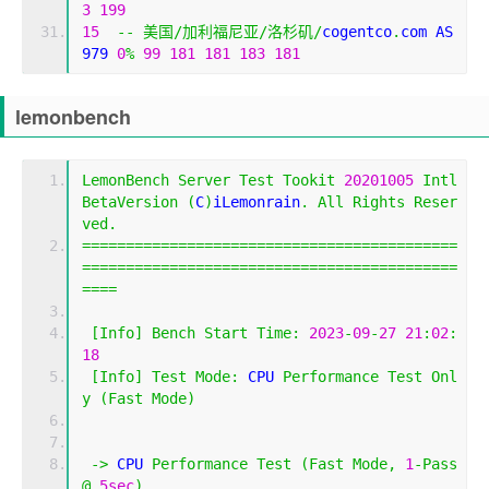
3
199
15
--
美国/加利福尼亚/洛杉矶/
cogentco
.
com AS
979 
0
%
99
181
181
183
181
lemonbench
LemonBench
Server
Test
Tookit
20201005
Intl
BetaVersion
(
C
)
iLemonrain
.
All
Rights
Reser
ved
.
===========================================
===========================================
====
[
Info
]
Bench
Start
Time
:
2023
-
09
-
27
21
:
02
:
18
[
Info
]
Test
Mode
:
 CPU 
Performance
Test
Onl
y
(
Fast
Mode
)
->
 CPU 
Performance
Test
(
Fast
Mode
,
1
-
Pass
@
5sec
)