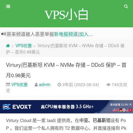
VPS小白
原来频道被人恶意举报
新电报频道
|
加入电报群
greenwebpage|香港|日本|新加坡|美国等多地vps测评|移动直连|1Gbps带宽|年付€29
VPS优惠
Virtury|巴基斯坦 KVM – NVMe 存储 – DDoS 保
>
>
护 – 首月0.98美元
Virtury|巴基斯坦 KVM – NVMe 存储 – DDoS 保护 – 首
月0.98美元
VPS优惠
admin
3年前 (2023-06-04)
749次浏
览
Virtury Cloud 是一家 IaaS 提供商，在
中亚、巴基斯坦
设有 Po
P 。我们运营一个私人拥有的 T2 数据中心，并直接连接到 Pk