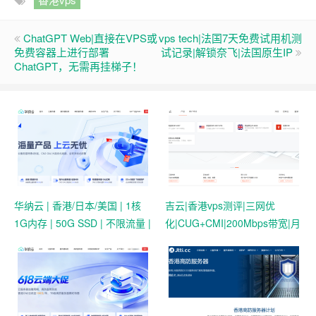
ChatGPT Web|直接在VPS或
vps tech|法国7天免费试用机测
免费容器上进行部署
试记录|解锁奈飞|法国原生IP
ChatGPT，无需再挂梯子！
华纳云 | 香港/日本/美国 | 1核
吉云|香港vps测评|三网优
1G内存 | 50G SSD | 不限流量 |
化|CUG+CMI|200Mbps带宽|月
首月19.9元起
付￥42