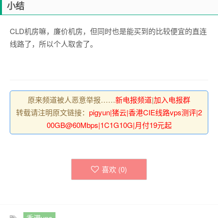
小结
CLD机房嘛，廉价机房，但同时也是能买到的比较便宜的直连
线路了，所以个人取舍了。
原来频道被人恶意举报……
新电报频道
|
加入电报群
转载请注明原文链接：
pigyun|猪云|香港CIE线路vps测评|2
00GB@60Mbps|1C1G10G|月付19元起
喜欢 (
0
)
香港vps