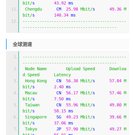
bit
/
s        
43.92
 ms                        
Chengdu
      CM  
25.98
Mbit
/
s      
49.36
M
bit
/
s        
140.34
 ms                       
-------------------------------------------
---------------------------------------
全球测速
-------------------------------------------
---------------------------------------
Node
Name
Upload
Speed
Downloa
d
Speed
Latency
Hong
Kong
    CN  
56.30
Mbit
/
s      
57.84
M
bit
/
s        
2.40
 ms                         
Macau
        CN  
56.17
Mbit
/
s      
57.46
M
bit
/
s        
7.50
 ms                         
Taiwan
       CN  
55.96
Mbit
/
s      
49.80
M
bit
/
s        
58.15
 ms                        
Singapore
    SG  
49.23
Mbit
/
s      
39.66
M
bit
/
s        
37.06
 ms                        
Tokyo
        JP  
57.90
Mbit
/
s      
49.27
M