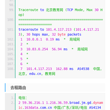
Traceroute
 to 
北京教育网
(
TCP 
Mode
,
Max
30
H
op
)
===========================================
=================
traceroute to 
101.4
.
117.213
(
101.4
.
117.21
3
),
30
 hops max
,
32
byte
 packets
1
10.0
.
0.1
0.19
 ms  
*
局域网
2
*
3
10.83
.
0.254
56.94
 ms  
*
局域网
4
*
5
*
6
*
7
101.4
.
117.213
162.88
 ms  AS4538  
中国,
北京,
 edu
.
cn
,
教育网
去程路由
电信：
2
59.36
.
216.1
1.216
.
36.59
.
broad
.
jm
.
gd
.
dynam
ic
.
163data
.
com
.
cn 
中国/广东/深圳/电信
 AS4134 