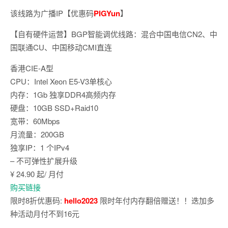
该线路为广播IP【优惠码
PIGYun
】
【自有硬件运营】BGP智能调优线路：混合中国电信CN2、中
国联通CU、中国移动CMI直连
香港CIE-A型
CPU：Intel Xeon E5-V3单核心
内存：1Gb 独享DDR4高频内存
硬盘：10GB SSD+Raid10
宽带：60Mbps
月流量：200GB
独享IP：1 个IPv4
– 不可弹性扩展升级
¥ 24.90 起/ 月付
购买链接
限时8折优惠码:
hello2023
限时年付内存翻倍赠送！！迭加多
种活动月付不到16元