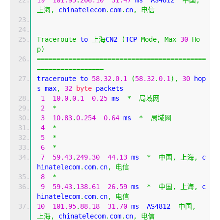
19
101.95
.
206.10
31.47
 ms  AS4812  
中国,
上海,
 chinatelecom
.
com
.
cn
,
电信
Traceroute
 to 
上海
CN2 
(
TCP 
Mode
,
Max
30
Ho
p
)
===========================================
=================
traceroute to 
58.32
.
0.1
(
58.32
.
0.1
),
30
 hop
s max
,
32
byte
 packets
1
10.0
.
0.1
0.25
 ms  
*
局域网
2
*
3
10.83
.
0.254
0.64
 ms  
*
局域网
4
*
5
*
6
*
7
59.43
.
249.30
44.13
 ms  
*
中国,
上海,
 c
hinatelecom
.
com
.
cn
,
电信
8
*
9
59.43
.
138.61
26.59
 ms  
*
中国,
上海,
 c
hinatelecom
.
com
.
cn
,
电信
10
101.95
.
88.18
31.70
 ms  AS4812  
中国,
上海,
 chinatelecom
.
com
.
cn
,
电信