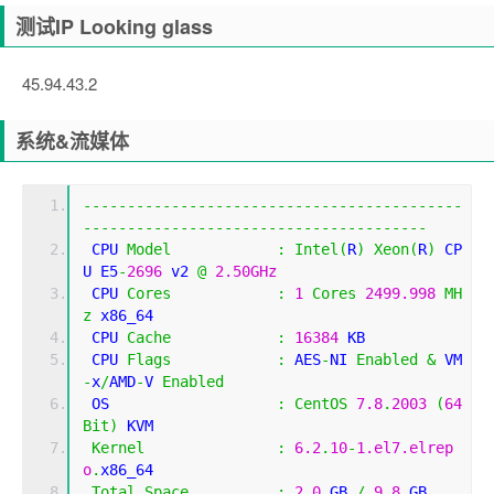
测试IP Looking glass
45.94.43.2
系统&流媒体
-------------------------------------------
---------------------------------------
 CPU 
Model
:
Intel
(
R
)
Xeon
(
R
)
 CP
U E5
-
2696
 v2 
@
2.50GHz
 CPU 
Cores
:
1
Cores
2499.998
MH
z
 x86_64
 CPU 
Cache
:
16384
 KB 
 CPU 
Flags
:
 AES
-
NI 
Enabled
&
 VM
-
x
/
AMD
-
V 
Enabled
 OS                   
:
CentOS
7.8
.
2003
(
64
Bit
)
 KVM
Kernel
:
6.2
.
10
-
1.el7.elrep
o
.
x86_64
Total
Space
:
2.0
 GB 
/
9.8
 GB 