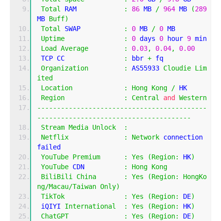
Total
 RAM            
:
86
 MB 
/
964
 MB 
(
289
MB 
Buff
)
Total
 SWAP           
:
0
 MB 
/
0
 MB
Uptime
:
0
 days 
0
 hour 
9
 min
Load
Average
:
0.03
,
0.04
,
0.00
 TCP CC               
:
 bbr 
+
 fq
Organization
:
 AS55933 
Cloudie
Lim
ited
Location
:
Hong
Kong
/
 HK
Region
:
Central
and
Western
-------------------------------------------
---------------------------------------
Stream
Media
Unlock
:
Netflix
:
Network
 connection 
failed
YouTube
Premium
:
Yes
(
Region
:
 HK
)
YouTube
 CDN          
:
Hong
Kong
BiliBili
China
:
Yes
(
Region
:
HongKo
ng
/
Macau
/
Taiwan
Only
)
TikTok
:
Yes
(
Region
:
 DE
)
 iQIYI 
International
:
Yes
(
Region
:
 HK
)
ChatGPT
:
Yes
(
Region
:
 DE
)