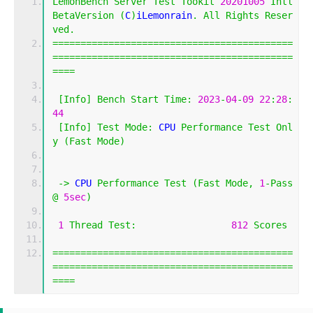
LemonBench
Server
Test
Tookit
20201005
Intl
BetaVersion
(
C
)
iLemonrain
.
All
Rights
Reser
ved
.
===========================================
===========================================
====
[
Info
]
Bench
Start
Time
:
2023
-
04
-
09
22
:
28
:
44
[
Info
]
Test
Mode
:
 CPU 
Performance
Test
Onl
y
(
Fast
Mode
)
->
 CPU 
Performance
Test
(
Fast
Mode
,
1
-
Pass
@
5sec
)
1
Thread
Test
:
812
Scores
===========================================
===========================================
====