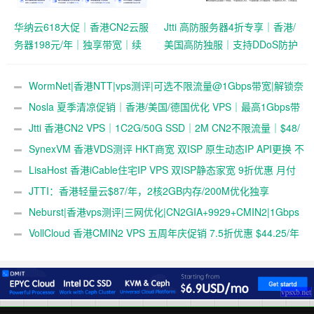
华纳云618大促｜香港CN2云服
Jtti 高防服务器4折专享｜香港/
务器198元/年｜独享带宽｜续
美国高防独服｜支持DDoS防护
费同价
与压力测试
WormNet|香港NTT|vps测评|可选不限流量@1Gbps带宽|解锁奈
飞|部分地区移动直连
Nosla 夏季清凉促销｜香港/美国/德国优化 VPS｜最高1Gbps带
宽 | 259元/年起
Jtti 香港CN2 VPS｜1C2G/50G SSD｜2M CN2不限流量｜$48/
年
SynexVM 香港VDS测评 HKT商宽 双ISP 原生动态IP API更换 不
限流量@1Gbps 月付$79
LisaHost 香港iCable住宅IP VPS 双ISP静态家宽 9折优惠 月付
￥79
JTTI：香港轻量云$87/年，2核2GB内存/200M优化独享
@1500G流量，终身循环优惠
Neburst|香港vps测评|三网优化|CN2GIA+9929+CMIN2|1Gbps
带宽|解锁奈飞&ChatGPT&TikTok
VollCloud 香港CMIN2 VPS 五周年庆促销 7.5折优惠 $44.25/年
起