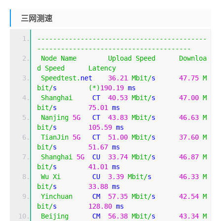
三网测速
-------------------------------------------
---------------------------------------
Node
Name
Upload
Speed
Downloa
d
Speed
Latency
Speedtest
.
net    
36.21
Mbit
/
s      
47.75
M
bit
/
s        
(*)
190.19
 ms                    
Shanghai
     CT  
40.53
Mbit
/
s      
47.00
M
bit
/
s        
75.01
 ms                        
Nanjing
5G
   CT  
43.83
Mbit
/
s      
46.63
M
bit
/
s        
105.59
 ms                       
TianJin
5G
   CT  
51.00
Mbit
/
s      
37.60
M
bit
/
s        
51.67
 ms                        
Shanghai
5G
  CU  
33.74
Mbit
/
s      
46.87
M
bit
/
s        
41.01
 ms                        
Wu
Xi
        CU  
3.39
Mbit
/
s       
46.33
M
bit
/
s        
33.88
 ms                        
Yinchuan
     CM  
57.35
Mbit
/
s      
42.54
M
bit
/
s        
128.80
 ms                       
Beijing
      CM  
56.38
Mbit
/
s      
43.34
M