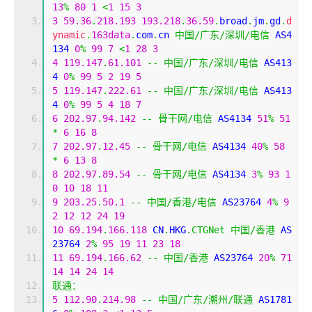
13
%
80
1
<
1
15
3
3
59.36
.
218.193
193.218
.
36.59
.
broad
.
jm
.
gd
.
d
ynamic
.
163data
.
com
.
cn 
中国/广东/深圳/电信
 AS4
134 
0
%
99
7
<
1
28
3
4
119.147
.
61.101
--
中国/广东/深圳/电信
 AS413
4 
0
%
99
5
2
19
5
5
119.147
.
222.61
--
中国/广东/深圳/电信
 AS413
4 
0
%
99
5
4
18
7
6
202.97
.
94.142
--
骨干网/电信
 AS4134 
51
%
51
*
6
16
8
7
202.97
.
12.45
--
骨干网/电信
 AS4134 
40
%
58
*
6
13
8
8
202.97
.
89.54
--
骨干网/电信
 AS4134 
3
%
93
1
0
10
18
11
9
203.25
.
50.1
--
中国/香港/电信
 AS23764 
4
%
9
2
12
12
24
19
10
69.194
.
166.118
 CN
.
HKG
.
CTGNet
中国/香港
 AS
23764 
2
%
95
19
11
23
18
11
69.194
.
166.62
--
中国/香港
 AS23764 
20
%
71
14
14
24
14
联通：
5
112.90
.
214.98
--
中国/广东/潮州/联通
 AS1781