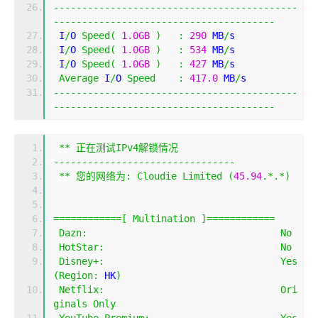
-------------------------------------------
---------------------------------------
 I
/
O 
Speed
(
1.0GB
)
:
290
 MB
/
s
 I
/
O 
Speed
(
1.0GB
)
:
534
 MB
/
s
 I
/
O 
Speed
(
1.0GB
)
:
427
 MB
/
s
Average
 I
/
O 
Speed
:
417.0
 MB
/
s
-------------------------------------------
---------------------------------------
**
正在测试
IPv4
解锁情况
--------------------------------
**
您的网络为:
Cloudie
Limited
(
45.94
.*.*)
============[
Multination
]============
Dazn
:
No
HotStar
:
No
Disney
+:
Yes
(
Region
:
 HK
)
Netflix
:
Ori
ginals
Only
YouTube
Premium
:
Yes