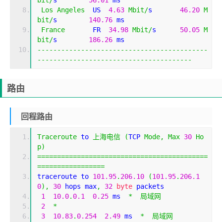
bit
/
s        
56.01
 ms                        
Los
Angeles
  US  
4.63
Mbit
/
s       
46.20
M
bit
/
s        
140.76
 ms                       
France
       FR  
34.98
Mbit
/
s      
50.05
M
bit
/
s        
186.26
 ms                       
-------------------------------------------
---------------------------------------
路由
回程路由
Traceroute
 to 
上海电信
(
TCP 
Mode
,
Max
30
Ho
p
)
===========================================
=================
traceroute to 
101.95
.
206.10
(
101.95
.
206.1
0
),
30
 hops max
,
32
byte
 packets
1
10.0
.
0.1
0.25
 ms  
*
局域网
2
*
3
10.83
.
0.254
2.49
 ms  
*
局域网