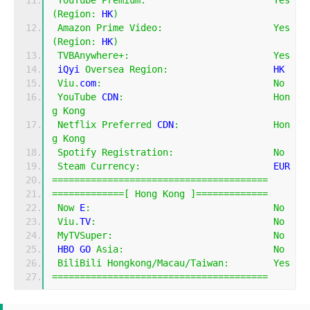
(
Region
:
 HK
)
Amazon
Prime
Video
:
Yes
(
Region
:
 HK
)
TVBAnywhere
+:
Yes
 iQyi 
Oversea
Region
:
                   HK
Viu
.
com
:
No
YouTube
 CDN
:
Hon
g
Kong
Netflix
Preferred
 CDN
:
Hon
g
Kong
Spotify
Registration
:
No
Steam
Currency
:
                        EUR
=======================================
=============[
Hong
Kong
]=============
Now
 E
:
No
Viu
.
TV
:
No
MyTVSuper
:
No
 HBO GO 
Asia
:
No
BiliBili
Hongkong
/
Macau
/
Taiwan
:
Yes
=======================================