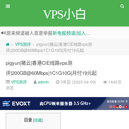
VPS小白
greenwebpage|香港|日本|新加坡|美国等多地vps测评|移动直连|1Gbps带宽|年付€29
原来频道被人恶意举报
新电报频道
|
加入电报群
VPS测评
pigyun|猪云|香港CIE线路vps测
>
>
评|200GB@60Mbps|1C1G10G|月付19元起
pigyun|猪云|香港CIE线路vps测
评|200GB@60Mbps|1C1G10G|月付19元起
VPS测评
admin
3年前 (2023-04-09)
1440次
浏览
目录
[
隐藏
]