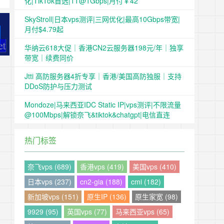
化|TikTok首选|1T@1Gbps|月付￥42
SkyStroll|日本vps测评|三网优化|最高10Gbps带宽|
月付$4.79起
华纳云618大促｜香港CN2云服务器198元/年｜独享
带宽｜续费同价
Jtti 高防服务器4折专享｜香港/美国高防独服｜支持
DDoS防护与压力测试
Mondoze|马来西亚IDC Static IP|vps测评|不限流量
@100Mbps|解锁奈飞&tiktok&chatgpt|电信直连
热门标签
奈飞vps (689)
香港vps (419)
美国vps (410)
日本vps (237)
cn2-gia (188)
cmi (182)
新加坡vps (151)
原生IP (136)
原生家宽 (98)
9929 (95)
英国vps (77)
马来西亚vps (65)