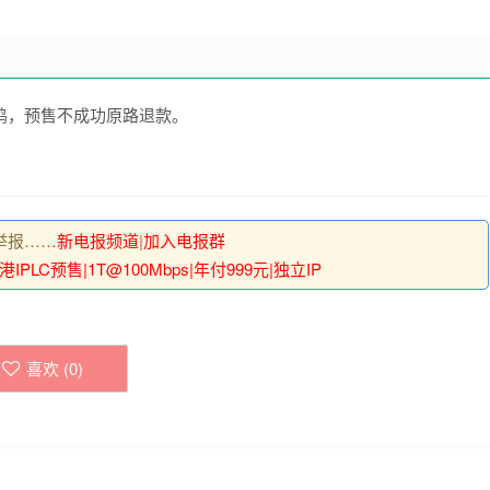
M母鸡，预售不成功原路退款。
举报……
新电报频道
|
加入电报群
IPLC预售|1T@100Mbps|年付999元|独立IP
喜欢 (
0
)