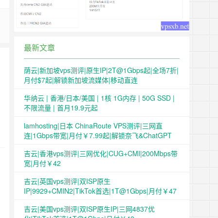
最新文章
荫云|新加坡vps测评|原生IP|2T@1Gbps起|全场7折|
月付$7起|解锁新加坡流媒体|移动直连
华纳云 | 香港/日本/美国 | 1核 1G内存 | 50G SSD |
不限流量 | 首月19.9元起
lamhosting|日本 ChinaRoute VPS测评|三网直
连|1Gbps带宽|月付￥7.99起|解锁奈飞&ChatGPT
吉云|香港vps测评|三网优化|CUG+CMI|200Mbps带
宽|月付￥42
吉云|英国vps测评|双ISP原生
IP|9929+CMIN2|TikTok首选|1T@1Gbps|月付￥47
吉云|美国vps测评|双ISP原生IP|三网4837优