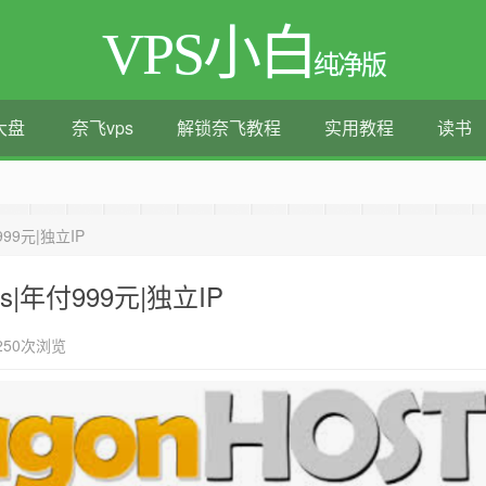
VPS小白
纯净版
大盘
奈飞vps
解锁奈飞教程
实用教程
读书
测评|移动直连|1Gbps带宽|年付€29
999元|独立IP
s|年付999元|独立IP
250次浏览