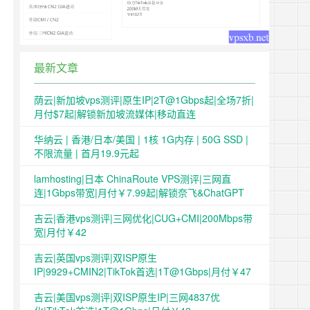
最新文章
荫云|新加坡vps测评|原生IP|2T@1Gbps起|全场7折|
月付$7起|解锁新加坡流媒体|移动直连
华纳云 | 香港/日本/美国 | 1核 1G内存 | 50G SSD |
不限流量 | 首月19.9元起
lamhosting|日本 ChinaRoute VPS测评|三网直
连|1Gbps带宽|月付￥7.99起|解锁奈飞&ChatGPT
吉云|香港vps测评|三网优化|CUG+CMI|200Mbps带
宽|月付￥42
吉云|英国vps测评|双ISP原生
IP|9929+CMIN2|TikTok首选|1T@1Gbps|月付￥47
吉云|美国vps测评|双ISP原生IP|三网4837优