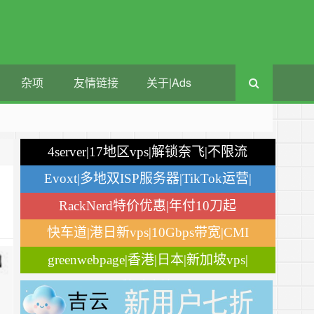
杂项
友情链接
关于|Ads
4server|17地区vps|解锁奈飞|不限流
量
Evoxt|多地双ISP服务器|TikTok运营|
月付$2.84
RackNerd特价优惠|年付10刀起
快车道|港日新vps|10Gbps带宽|CMI
greenwebpage|香港|日本|新加坡vps|
移动直连