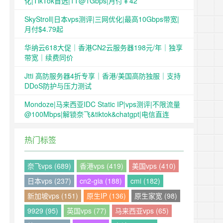
化|TikTok首选|1T@1Gbps|月付￥42
SkyStroll|日本vps测评|三网优化|最高10Gbps带宽|
月付$4.79起
华纳云618大促｜香港CN2云服务器198元/年｜独享
带宽｜续费同价
Jtti 高防服务器4折专享｜香港/美国高防独服｜支持
DDoS防护与压力测试
Mondoze|马来西亚IDC Static IP|vps测评|不限流量
@100Mbps|解锁奈飞&tiktok&chatgpt|电信直连
热门标签
奈飞vps (689)
香港vps (419)
美国vps (410)
日本vps (237)
cn2-gia (188)
cmi (182)
新加坡vps (151)
原生IP (136)
原生家宽 (98)
9929 (95)
英国vps (77)
马来西亚vps (65)