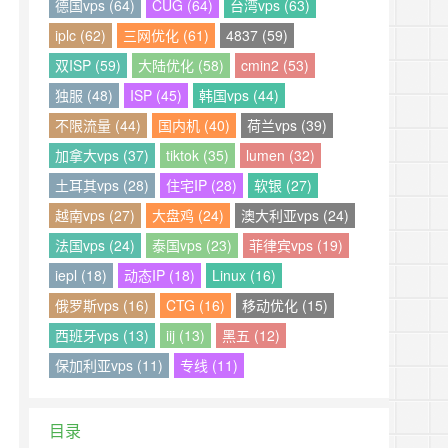
德国vps (64)
CUG (64)
台湾vps (63)
iplc (62)
三网优化 (61)
4837 (59)
双ISP (59)
大陆优化 (58)
cmin2 (53)
独服 (48)
ISP (45)
韩国vps (44)
不限流量 (44)
国内机 (40)
荷兰vps (39)
加拿大vps (37)
tiktok (35)
lumen (32)
土耳其vps (28)
住宅IP (28)
软银 (27)
越南vps (27)
大盘鸡 (24)
澳大利亚vps (24)
法国vps (24)
泰国vps (23)
菲律宾vps (19)
iepl (18)
动态IP (18)
Linux (16)
俄罗斯vps (16)
CTG (16)
移动优化 (15)
西班牙vps (13)
iij (13)
黑五 (12)
保加利亚vps (11)
专线 (11)
目录