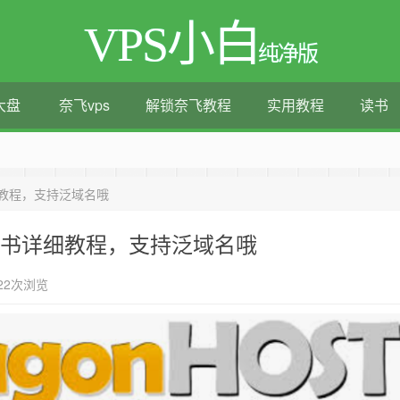
VPS小白
纯净版
大盘
奈飞vps
解锁奈飞教程
实用教程
读书
测评|移动直连|1Gbps带宽|年付€29
细教程，支持泛域名哦
费证书详细教程，支持泛域名哦
22次浏览