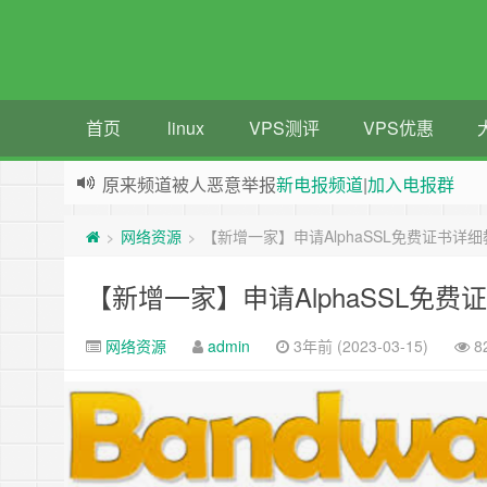
首页
linux
VPS测评
VPS优惠
原来频道被人恶意举报
新电报频道
|
加入电报群
greenwebpage|香港|日本|新加坡|美国等多地vps
网络资源
【新增一家】申请AlphaSSL免费证书详
>
>
【新增一家】申请AlphaSSL免
网络资源
admin
3年前 (2023-03-15)
8